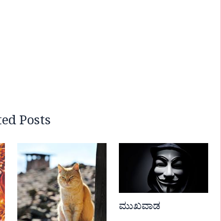
ted Posts
ಮುಖವಾಡ