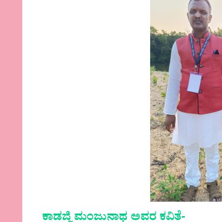
ಕಾಡಜ್ಜಿ ಮಂಜುನಾಥ ಅವರ ಕವಿತೆ-