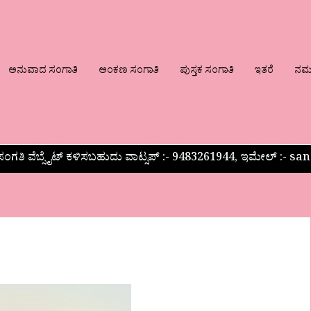
ಅನುವಾದ ಸಂಗಾತಿ
ಅಂಕಣ ಸಂಗಾತಿ
ಪುಸ್ತಕ ಸಂಗಾತಿ
ಇತರೆ
ನಮ್ಮ
ಂಗತಿ ವೆಬ್ಸೈಟ್ ಕಳಿಸಬಹುದು ವಾಟ್ಸಪ್‌ :- 9483261944, ಇಮೇಲ್ :-