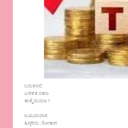
ಬದುಕಿನಲಿ
ಏರಿಳಿತ ಸಹಜ
ತಾಳ್ಮೆ ಮನುಜ !
ಜಯವಾದಾಗ
ಹಿಗ್ಗದಿರು ,ಸೋತಾಗ