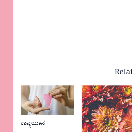
Rela
ಕಾವ್ಯಯಾನ