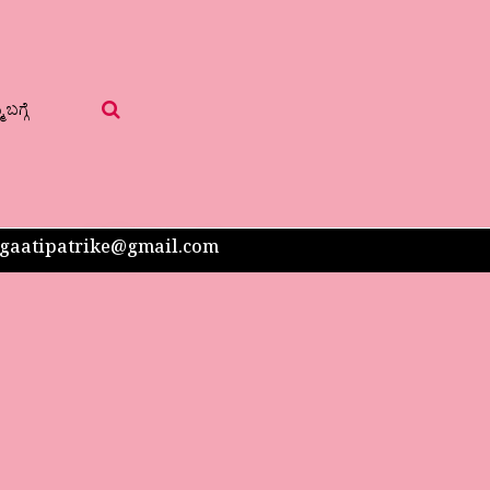
 ಬಗ್ಗೆ
 sangaatipatrike@gmail.com