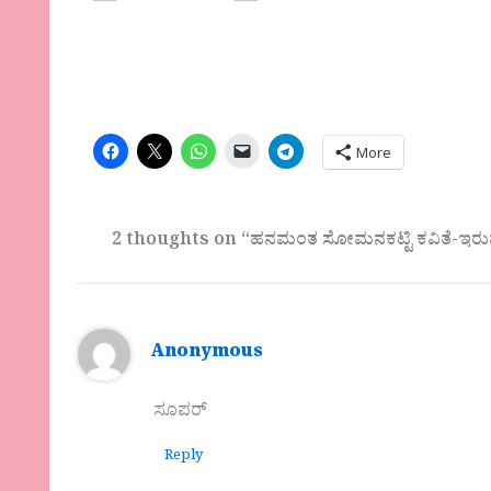
More
2 thoughts on “ಹನಮಂತ ಸೋಮನಕಟ್ಟಿ ಕವಿತೆ-ಇರುವೆಯಾ
Anonymous
ಸೂಪರ್
Reply