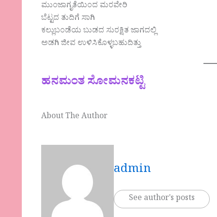
ಮುಂಜಾಗೃತೆಯಿಂದ ಮರವೇರಿ
ಬೆಟ್ಟದ ತುದಿಗೆ ಸಾಗಿ
ಕಲ್ಲುಬಂಡೆಯ ಬುಡದ ಸುರಕ್ಷಿತ ಜಾಗದಲ್ಲಿ
ಅಡಗಿ ಜೀವ ಉಳಿಸಿಕೊಳ್ಳಬಹುದಿತ್ತು
ಹನಮಂತ ಸೋಮನಕಟ್ಟಿ
About The Author
admin
See author's posts