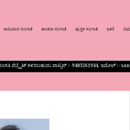
ಅನುವಾದ ಸಂಗಾತಿ
ಅಂಕಣ ಸಂಗಾತಿ
ಪುಸ್ತಕ ಸಂಗಾತಿ
ಇತರೆ
ನಮ್ಮ
ಂಗತಿ ವೆಬ್ಸೈಟ್ ಕಳಿಸಬಹುದು ವಾಟ್ಸಪ್‌ :- 9483261944, ಇಮೇಲ್ :-