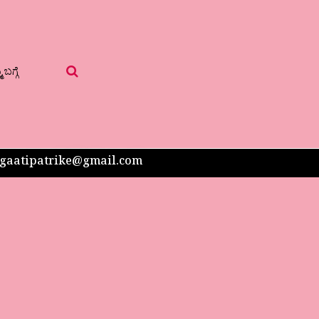
 ಬಗ್ಗೆ
 sangaatipatrike@gmail.com