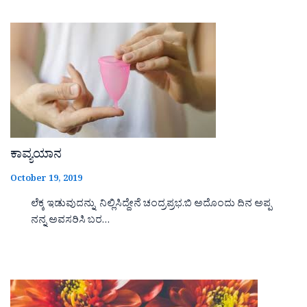
ಕಾವ್ಯಯಾನ
October 19, 2019
ಲೆಕ್ಕ ಇಡುವುದನ್ನು ನಿಲ್ಲಿಸಿದ್ದೇನೆ ಚಂದ್ರಪ್ರಭ.ಬಿ ಅದೊಂದು ದಿನ ಅಪ್ಪ
ನನ್ನ ಅವಸರಿಸಿ ಬರ…