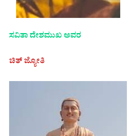
ಸವಿತಾ ದೇಶಮುಖ ಅವರ
ಚಿತ್ ಜ್ಯೋತಿ