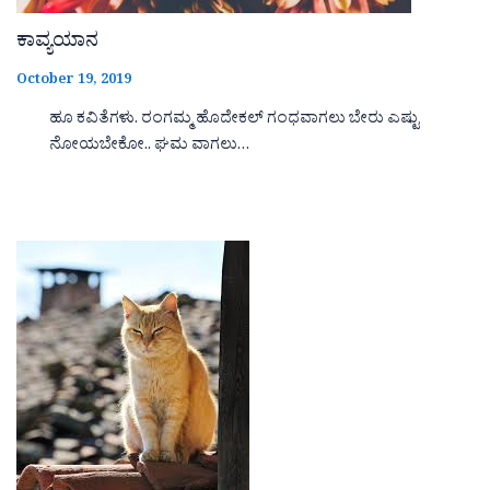
ಕಾವ್ಯಯಾನ
October 19, 2019
ಹೂ ಕವಿತೆಗಳು. ರಂಗಮ್ಮ ಹೊದೇಕಲ್ ಗಂಧವಾಗಲು ಬೇರು ಎಷ್ಟು
ನೋಯಬೇಕೋ.. ಘಮ ವಾಗಲು…