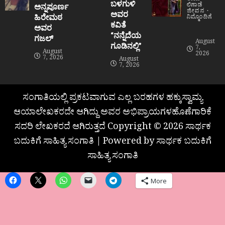
ತಾಯಿ
ಬಳಗುಳಿ
ಲಿಗಾಡೆ
ಅನ್ನಪೂರ್ಣ
ಜೀವನ
ಅವರ
ಹಿರೇಮಠ
ನಿಮ್ಮೊಂದಿಗೆ
ಕವಿತೆ
ಅವರ
“ನನ್ನೆದೆಯ
ಗಜಲ್
August
ಗೂಡಿನಲ್ಲಿ”
7,
August
2026
7, 2026
August
7, 2026
ಸಂಗಾತಿಯಲ್ಲಿ ಪ್ರಕಟವಾಗುವ ಎಲ್ಲ ಬರಹಗಳ ಹಕ್ಕುಸ್ವಾಮ್ಯ
ಆಯಾಲೇಖಕರದೇ ಆಗಿದ್ದು ಅವರ ಅಭಿಪ್ರಾಯಗಳಹೊಣೆಗಾರಿಕೆ
ಸದರಿ ಲೇಖಕರದೆ ಆಗಿರುತ್ತದೆ Copyright © 2026 ಸಾರ್ಥಕ
ಬದುಕಿಗೆ ಸಾಹಿತ್ಯ ಸಂಗಾತಿ | Powered by ಸಾರ್ಥಕ ಬದುಕಿಗೆ
ಸಾಹಿತ್ಯ ಸಂಗಾತಿ
More