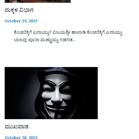
ಮಕ್ಕಳ ವಿಭಾಗ
October 19, 2019
ಕೆಂಚಬೆಕ್ಕಿಗೆ ಏನಾಯ್ತು? ವಿಜಯಶ್ರೀ ಹಾಲಾಡಿ ಕೆಂಚಬೆಕ್ಕಿಗೆ ಏನಾಯ್ತು
ಬಾಲವು ಪೂರಾ ಮಣ್ಣಾಯ್ತು ಗಡಗಡ…
ಮುಖವಾಡ
October 20, 2019