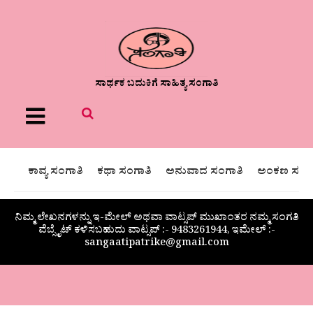
ಸಾರ್ಥಕ ಬದುಕಿಗೆ ಸಾಹಿತ್ಯ ಸಂಗಾತಿ
Menu
ಕಾವ್ಯ ಸಂಗಾತಿ
ಕಥಾ ಸಂಗಾತಿ
ಅನುವಾದ ಸಂಗಾತಿ
ಅಂಕಣ ಸಂಗಾ
ನಿಮ್ಮ ಲೇಖನಗಳನ್ನು ಇ-ಮೇಲ್ ಅಥವಾ ವಾಟ್ಸಪ್ ಮುಖಾಂತರ ನಮ್ಮ ಸಂಗತಿ
ವೆಬ್ಸೈಟ್ ಕಳಿಸಬಹುದು ವಾಟ್ಸಪ್‌ :- 9483261944, ಇಮೇಲ್ :-
sangaatipatrike@gmail.com