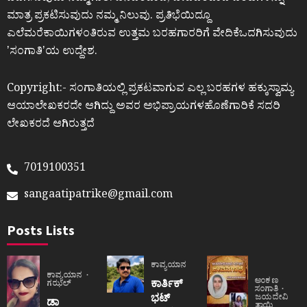
ಮಾತ್ರ ಪ್ರಕಟಿಸುವುದು ನಮ್ಮ ನಿಲುವು. ಪ್ರತಿಭೆಯಿದ್ದೂ
ಎಲೆಮರೆಕಾಯಿಗಳಂತಿರುವ ಉತ್ತಮ ಬರಹಗಾರರಿಗೆ ವೇದಿಕೆಒದಗಿಸುವುದು
ʼಸಂಗಾತಿʼಯ ಉದ್ದೇಶ.
Copyright:- ಸಂಗಾತಿಯಲ್ಲಿ ಪ್ರಕಟವಾಗುವ ಎಲ್ಲ ಬರಹಗಳ ಹಕ್ಕುಸ್ವಾಮ್ಯ
ಆಯಾಲೇಖಕರದೇ ಆಗಿದ್ದು ಅವರ ಅಭಿಪ್ರಾಯಗಳಹೊಣೆಗಾರಿಕೆ ಸದರಿ
ಲೇಖಕರದೆ ಆಗಿರುತ್ತದೆ
7019100351
sangaatipatrike@gmail.com
Posts Lists
ಕಾವ್ಯಯಾನ
ಕಾವ್ಯಯಾನ
ಅಂಕಣ
ಕಾರ್ತಿಕ್
ಗಝಲ್
ಸಂಗಾತಿ
ಭಟ್
ಜಯದೇವಿ
ಡಾ