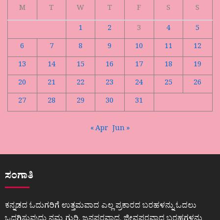
M
T
W
T
F
S
S
1
2
3
4
5
6
7
8
9
10
11
12
13
14
15
16
17
18
19
20
21
22
23
24
25
26
27
28
29
30
31
« Apr
Jun »
ಸಂಗಾತಿ
ಕನ್ನಡದ ಓದುಗರಿಗೆ ಉತ್ತಮವಾದ ಎಲ್ಲ ಪ್ರಕಾರದ ಬರಹಳನ್ನು ಓದಲು
ಒದಗಿಸುವುದು ನಮ್ಮ ಗುರಿ. ಜನಪರವಾದ, ಜೀವಪರವಾದ ಬರಹಗಳನ್ನು