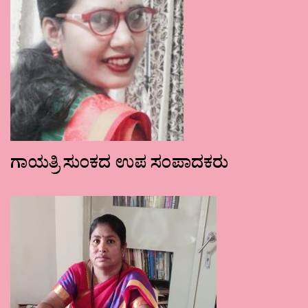
ಗಾಯತ್ರಿ ಸುಂಕದ ಉಪ ಸಂಪಾದಕರು