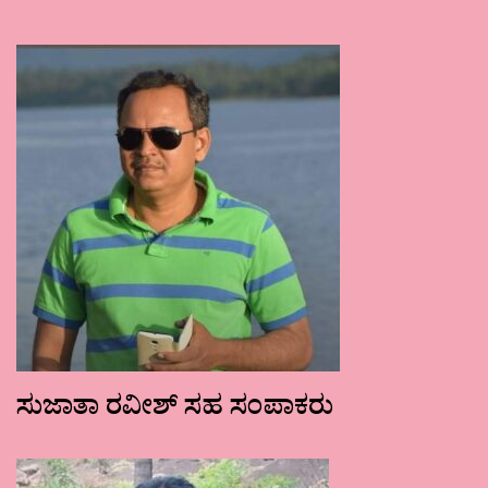
ಸುಜಾತಾ ರವೀಶ್ ಸಹ ಸಂಪಾಕರು