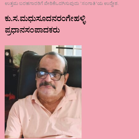
ಉತ್ತಮ ಬರಹಗಾರರಿಗೆ ವೇದಿಕೆಒದಗಿಸುವುದು ʼಸಂಗಾತಿʼಯ ಉದ್ದೇಶ.
ಕು.ಸ.ಮಧುಸೂದನರಂಗೇಹಳ್ಳಿ
ಪ್ರಧಾನಸಂಪಾದಕರು