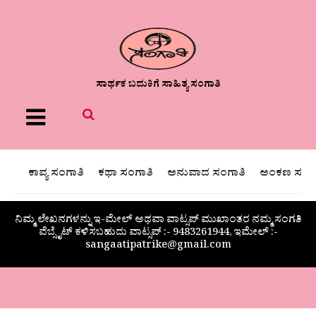
ಸಾರ್ಥಕ ಬದುಕಿಗೆ ಸಾಹಿತ್ಯ ಸಂಗಾತಿ
Menu
ಕಾವ್ಯ ಸಂಗಾತಿ
ಕಥಾ ಸಂಗಾತಿ
ಅನುವಾದ ಸಂಗಾತಿ
ಅಂಕಣ ಸಂಗಾ
ನಿಮ್ಮ ಲೇಖನಗಳನ್ನು ಇ-ಮೇಲ್ ಅಥವಾ ವಾಟ್ಸಪ್ ಮುಖಾಂತರ ನಮ್ಮ ಸಂಗತಿ
ವೆಬ್ಸೈಟ್ ಕಳಿಸಬಹುದು ವಾಟ್ಸಪ್‌ :- 9483261944, ಇಮೇಲ್ :-
sangaatipatrike@gmail.com