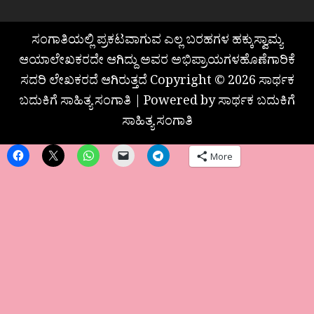
ಸಂಗಾತಿಯಲ್ಲಿ ಪ್ರಕಟವಾಗುವ ಎಲ್ಲ ಬರಹಗಳ ಹಕ್ಕುಸ್ವಾಮ್ಯ
ಆಯಾಲೇಖಕರದೇ ಆಗಿದ್ದು ಅವರ ಅಭಿಪ್ರಾಯಗಳಹೊಣೆಗಾರಿಕೆ
ಸದರಿ ಲೇಖಕರದೆ ಆಗಿರುತ್ತದೆ Copyright © 2026 ಸಾರ್ಥಕ
ಬದುಕಿಗೆ ಸಾಹಿತ್ಯ ಸಂಗಾತಿ | Powered by ಸಾರ್ಥಕ ಬದುಕಿಗೆ
ಸಾಹಿತ್ಯ ಸಂಗಾತಿ
More