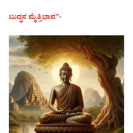
ಬುದ್ಧನ ಮೈತ್ರಿಭಾವ”-