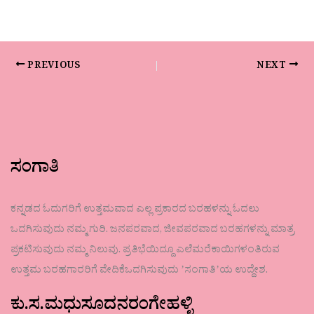
PREVIOUS
NEXT
ಸಂಗಾತಿ
ಕನ್ನಡದ ಓದುಗರಿಗೆ ಉತ್ತಮವಾದ ಎಲ್ಲ ಪ್ರಕಾರದ ಬರಹಳನ್ನು ಓದಲು
ಒದಗಿಸುವುದು ನಮ್ಮ ಗುರಿ. ಜನಪರವಾದ, ಜೀವಪರವಾದ ಬರಹಗಳನ್ನು ಮಾತ್ರ
ಪ್ರಕಟಿಸುವುದು ನಮ್ಮ ನಿಲುವು. ಪ್ರತಿಭೆಯಿದ್ದೂ ಎಲೆಮರೆಕಾಯಿಗಳಂತಿರುವ
ಉತ್ತಮ ಬರಹಗಾರರಿಗೆ ವೇದಿಕೆಒದಗಿಸುವುದು ʼಸಂಗಾತಿʼಯ ಉದ್ದೇಶ.
ಕು.ಸ.ಮಧುಸೂದನರಂಗೇಹಳ್ಳಿ