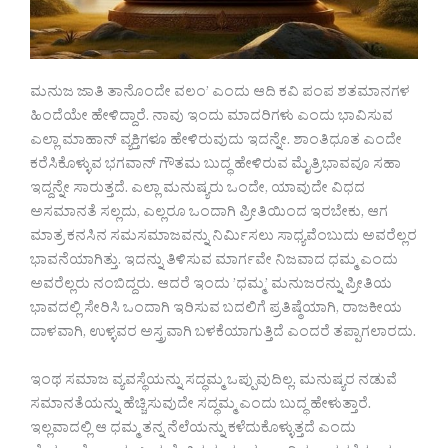
ಮನುಜ ಜಾತಿ ತಾನೊಂದೇ ವಲಂ’ ಎಂದು ಆದಿ ಕವಿ ಪಂಪ ಶತಮಾನಗಳ
ಹಿಂದೆಯೇ ಹೇಳಿದ್ದಾರೆ. ನಾವು ಇಂದು ಮಾದರಿಗಳು ಎಂದು ಭಾವಿಸುವ
ಎಲ್ಲಾ ಮಾಹಾನ್‌ ವ್ಯಕ್ತಿಗಳೂ ಹೇಳಿರುವುದು ಇದನ್ನೇ. ಶಾಂತಿಧೂತ ಎಂದೇ
ಕರೆಸಿಕೊಳ್ಳುವ ಭಗವಾನ್‌ ಗೌತಮ ಬುದ್ಧ ಹೇಳಿರುವ ಮೈತ್ರಿಭಾವವೂ ಸಹಾ
ಇದ್ದನ್ನೇ ಸಾರುತ್ತದೆ. ಎಲ್ಲಾ ಮನುಷ್ಯರು ಒಂದೇ, ಯಾವುದೇ ವಿಧದ
ಅಸಮಾನತೆ ಸಲ್ಲದು, ಎಲ್ಲರೂ ಒಂದಾಗಿ ಪ್ರೀತಿಯಿಂದ ಇರಬೇಕು, ಆಗ
ಮಾತ್ರ ಕನಸಿನ ಸಮಸಮಾಜವನ್ನು ನಿರ್ಮಿಸಲು ಸಾಧ್ಯವೆಂಬುದು ಅವರೆಲ್ಲರ
ಭಾವನೆಯಾಗಿತ್ತು. ಇದನ್ನು ತಿಳಿಸುವ ಮಾರ್ಗವೇ ನಿಜವಾದ ಧಮ್ಮ ಎಂದು
ಅವರೆಲ್ಲರು ನಂಬಿದ್ದರು. ಆದರೆ ಇಂದು ’ಧಮ್ಮ’ ಮನುಜರನ್ನು ಪ್ರೀತಿಯ
ಭಾವದಲ್ಲಿ ಸೇರಿಸಿ ಒಂದಾಗಿ ಇರಿಸುವ ಬದಲಿಗೆ ಪ್ರತಿಷ್ಠೆಯಾಗಿ, ರಾಜಕೀಯ
ದಾಳವಾಗಿ, ಉಳ್ಳವರ ಅಸ್ತ್ರವಾಗಿ ಬಳಕೆಯಾಗುತ್ತಿದೆ ಎಂದರೆ ತಪ್ಪಾಗಲಾರದು.
ಇಂಥ ಸಮಾಜ ವ್ಯವಸ್ಥೆಯನ್ನು ಸದ್ಧಮ್ಮ ಒಪ್ಪುವುದಿಲ್ಲ. ಮನುಷ್ಯರ ನಡುವೆ
ಸಮಾನತೆಯನ್ನು ಹೆಚ್ಚಿಸುವುದೇ ಸದ್ಧಮ್ಮ ಎಂದು ಬುದ್ಧ ಹೇಳುತ್ತಾರೆ.
ಇಲ್ಲವಾದಲ್ಲಿ ಆ ಧಮ್ಮ ತನ್ನ ನೆಲೆಯನ್ನು ಕಳೆದುಕೊಳ್ಳುತ್ತದೆ ಎಂದು