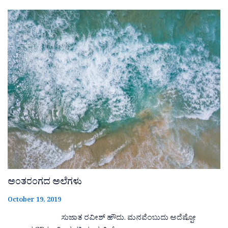
ಅಂತರಂಗದ ಅಲೆಗಳು
October 19, 2019
ಸುಜಾತ ರವೀಶ್ ಹೌದು. ಮನವೆಂಬುದು ಅದೆಷ್ಪೋ