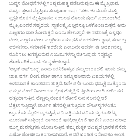
ಬುದ್ಧನ ಭೋಧನೆಗಳಲ್ಲಿ ಗರಿಷ್ಠ ಮಹತ್ವ ಪಡೆದಿರುವುದು ಈ ಮೈತ್ರಿಭಾವ.
ಬುದ್ಧನ ಪ್ರಕಾರ ಮೈತ್ರಿಯ ಸಂಪೂರ್ಣ ಅರ್ಥ “ಸಕಲ ಜೀವರಾಶಿ ಮತ್ತು
ಪ್ರಕೃತಿ ಜೊತೆಗೆ ಮೈತ್ರಿಭಾವದ ಸಂಬಂಧ ಹೊಂದುವುದು” ಎಂಬುದಾಗಿದೆ.
ಮೈತ್ರಿ ಎಂದರೆ ಸಹೃದಯ, ಸ್ವಾತಂತ್ರ್ಯ ಎಲ್ಲವನ್ನೂ ಒಳಗೊಂಡಿರುತ್ತದೆ. ಅದು
ಎಲ್ಲರಿಗೂ ದಾರಿ ತೋರುತ್ತದೆ ಎಂದು ಹೇಳುತ್ತಾರೆ. ಈ ಸಮಾಜಕ್ಕೆ ಎಲ್ಲವೂ
ಬೇಕು, ಎಲ್ಲರೂ ಬೇಕು. ಎಲ್ಲರಿಗೂ ಸಮಾನತೆ ದೊರಕಬೇಕು. ಜ್ಞಾನ, ಸಂಪತ್ತು
ಲಭಿಸಬೇಕು. ಸಮಾನತೆ ಇರಬೇಕು ಎಂಬುದೇ ಆದರ್ಶ, ಈ ಆದರ್ಶವನ್ನು
ರೂಪಿಸಲು ಅಗತ್ಯವಿರುವ ನಿಯಮಗಳನ್ನು ರಚಿಸುವುದು ಸದ್ಧಮ್ಮದ
ಹೊಣೆಗಾರಿಕೆ ಎಂದು ಬುದ್ಧ ಹೇಳುತ್ತಾರೆ.
’ಲ್ಯಾಡ್‌ ಆಫ್‌ ಬುದ್ಧ’ ಎಂದು ಕರೆಸಿಕೊಳ್ಳುವ ನಮ್ಮ ಭಾರತದಲ್ಲಿ ಇಂದು ಧಮ್ಮ,
ಜಾತಿ, ವರ್ಗ, ಲಿಂಗ, ವರ್ಣ ಹಾಗೂ ಇನ್ನೂ ಹಲವಾರು ವಿಷಯಗಳಲ್ಲಿ
ಅಸಮಾನತೆ ತಾಂಡವವಾಡುತ್ತಿದೆ. ದಿನೇ ದಿನೇ ಒಂದು ಧಮ್ಮಕ್ಕೆ ಮತ್ತೊಂದು
ಧಮ್ಮದ ಮೇಲೆ ವಿನಾಕಾರಣ ದ್ವೇಷ ಹೆಚ್ಚುತ್ತಿದೆ. ಪ್ರೀತಿಯ ಹಾದಿ ತುಳಿದವರ
ಹತ್ಯಯಾಗುತ್ತಿದೆ, ಹೆಣ್ಣನ್ನು ದೇವತೆಗೆ ಹೋಲಿಸುವ ನೆಲದಲ್ಲಿ ಆಕೆ
ಬೆತ್ತಲಾಗುತ್ತಿದ್ದಾಳೆ, ಜಾತಿಗಳ ಹೆಸರಲ್ಲಿ ಆಗುತ್ತಿರುವ ದೌರ್ಜನ್ಯಗಳಂತೂ
ಕ್ರೂರತೆಯ ಮೈಲಿಗಲ್ಲಾಗುತ್ತಿವೆ, ದನಿ ಎತ್ತಿದವರ ದನಿಯನ್ನು ಗುಂಡಿಟ್ಟು
ಮೂಕವಾಗಿಸುತ್ತಿದ್ದಾರೆ. ಹಾಗಾದರೆ ಇದಕ್ಕೆಲ್ಲಾ ಕೊನೆ ಇಲ್ಲವೇ? ಎಂದು ಹಲವು
ಮುಗ್ಧ ಮನಸ್ಸುಗಳು ಯೋಚಿಸುತ್ತಿವೆ. ತಮ್ಮ ಮಕ್ಕಳ ಭವಿಷ್ಯದ ಭಾರತ ನೆನೆದು
ಎಷ್ಟೋ ಪೋಷಕರು ಕಂಗಾಲಾಗಿದ್ದಾರೆ. ಆದರೆ ಖಂಡಿತ ಇದೆಲ್ಲದಕ್ಕೂ ಅಂತ್ಯ