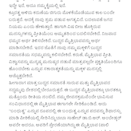
ಇದ್ದೇ ಇದೆ, ಅದೂ ನಮ್ಮ ಕೈಯಲ್ಲಿ ಇದೆ.
ಕ್ರೂರತ್ವ ಅಳಿದು ಕರುಣೆಯ ಚಿಗುರು ಮೊಳಕೆಯೊಡೆಯುವ ಕಾಲ ಬಂದೇ
ಬರುತ್ತದೆ. ಅದಕ್ಕೆ ನಾವು ಶ್ರಮ ಪಡುವ ಅಗತ್ಯವಿದೆ. ಬದಲಾವಣೆ ಜಗದ
ನಿಯಮ ಎಂದು ಹೇಳುತ್ತಾರೆ. ಹಾಗಾಗಿ ವಿಷ ಬೀಜ ಹೊಕ್ಕಿರುವ
ಮನಸ್ಸುಗಳನ್ನು ಪ್ರೀತಿಯೆಂಬ ಅಮೃತದಿಂದ ಬದಲಿಸಬೇಕಿದೆ. ನಿಜವಾದ
ಧಮ್ಮದ ಅರ್ಥ ತಿಳಿಸಬೇಕಿದೆ. ಬುದ್ಧನ ಮೈತ್ರಿಭಾವವನ್ನು ಅರ್ಥ
ಮಾಡಿಸಬೇಕಿದೆ. ಇದರ ಜೊತೆಗೆ ನಾವು ನಮ್ಮ ಮಕ್ಕಳಿಗೆ ಬುದ್ಧನ
ಸಮಾನತೆಯ ಸಧಮ್ಮವನ್ನು ಕಲಿಸಬೇಕಿದೆ. ಕರುಣೆ, ಮೈತ್ರಿಭಾವ ಪ್ರೀತಿ,
ವಿಶ್ವಾಸವನ್ನು ಮನ್ಯಷ್ಯ ಮನುಷ್ಯರ ನಡುವೆ ಮಾತ್ರವಲ್ಲದೇ ಪ್ರಕೃತಿಯೊಂದಿಗೂ
ಹೊಂದಬೇಕು ಎನ್ನುವ ಸಕಾರಾತ್ಮಕತೆಯನ್ನು ಮಕ್ಕಳ ಮನಸ್ಸಲ್ಲಿ
ಅಚ್ಚೊತ್ತಬೇಕಿದೆ.
ಹೀಗಾದಾಗ ಮಾತ್ರ ಬುದ್ಧನ ಸಮಾನತೆ ಸಾರುವ ಮತ್ತು ಮೈತ್ರಿಭಾವದ
ಸದ್ಧಮ್ಮವು ದೇಶದಲ್ಲಿ ಬೇರೂರುತ್ತದೆ. ಈ ಬುದ್ಧನ ಮೈತ್ರಿಭಾವಕ್ಕೂ ಭಾರತಕ್ಕೂ
ಮತ್ತೊಂದು ರೀತಿಯ ನಂಟಿದೆ. ನಮ್ಮ ಜೀವನಕ್ರಮವೆಂದೇ ಭಾವಿಸುವ
ಸಂವಿಧಾನದಲ್ಲಿ ಈ ಮೈತ್ರಿಭಾವ ಈಗಾಗಲೇ ಸೇರಿಕೊಂಡಿದೆ. ಅದು
“ಬಂಧುತ್ವ” ಎನ್ನುವ ರೂಪದಲ್ಲಿ. ಈ ಬಂಧುತ್ವ ಎನ್ನುವ ಪದವನ್ನು ಶಿಫಾರಸ್ಸು
ಮಾಡಿ ಪೀಠಿಕೆಯಲ್ಲಿ ಸೇರಿಸಿದ್ದು ಬಾಬಾ ಸಾಹೇಬ್‌ ಡಾ.ಬಿ.ಆರ್‌. ಅಂಬೇಡ್ಕರ್‌
ಅವರೇ ಆದರೂ, ಅವರಿಗೆ ಪ್ರೇರಣೆಯಾಗಿದ್ದು ಈ ಮೈತ್ರಿಭಾವ (ಪಾಲಿ