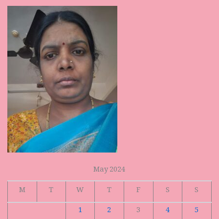
May 2024
M
T
W
T
F
S
S
1
2
3
4
5