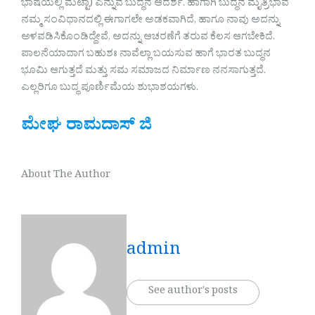
ಭಾಷೆಯಲ್ಲಿ ಮೆಟ್ಟಾ) ಎನ್ನುವ ಬುದ್ಧನ ಆದರ್ಶ. ಹಾಗಾಗಿ ಬುದ್ಧನ ಮೈತ್ರಿಭಾವ
ನಮ್ಮ ಸಂವಿಧಾನದಲ್ಲಿ ಈಗಾಗಲೇ ಅಡಕವಾಗಿದೆ, ಹಾಗೂ ನಾವು ಅದನ್ನು
ಅಳವಡಿಸಿಕೊಂಡಿದ್ದೇವೆ, ಅದನ್ನು ಆಚರಣೆಗೆ ತರುವ ಕೆಲಸ ಆಗಬೇಕಿದೆ.
ಪಾಲನೆಯಾದಾಗ ಬಹುಶಃ ನಾವೆಲ್ಲಾ ಬಯಸುವ ಹಾಗೆ ಭಾರತ ಬುದ್ಧನ
ಭೂಮಿ ಆಗುತ್ತದೆ ಮತ್ತು ಸಮ ಸಮಾಜದ ನಿರ್ಮಾಣ ನನಸಾಗುತ್ತದೆ.
ಎಲ್ಲರಿಗೂ ಬುದ್ಧ ಪೂರ್ಣಿಮೆಯ ಶುಭಾಶಯಗಳು.
ಮೇಘ ರಾಮದಾಸ್‌ ಜಿ
About The Author
admin
See author's posts