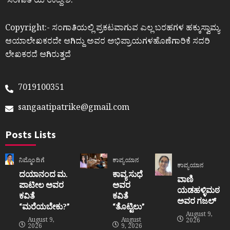
ʼಸಂಗಾತಿʼಯ ಉದ್ದೇಶ.
Copyright:- ಸಂಗಾತಿಯಲ್ಲಿ ಪ್ರಕಟವಾಗುವ ಎಲ್ಲ ಬರಹಗಳ ಹಕ್ಕುಸ್ವಾಮ್ಯ
ಆಯಾಲೇಖಕರದೇ ಆಗಿದ್ದು ಅವರ ಅಭಿಪ್ರಾಯಗಳಹೊಣೆಗಾರಿಕೆ ಸದರಿ
ಲೇಖಕರದೆ ಆಗಿರುತ್ತದೆ
7019100351
sangaatipatrike@gmail.com
Posts Lists
ನಿಮ್ಮೊಂದಿಗೆ
ಕಾವ್ಯಯಾನ
ಕಾವ್ಯಯಾನ
ದಯಾನಂದ ಮ.
ಕಾವ್ಯ ಸುಧೆ
ವಾಣಿ
ಪಾಟೀಲ ಅವರ
ಅವರ
ಯಡಹಳ್ಳಿಮಠ
ಕವಿತೆ
ಕವಿತೆ
ಅವರ ಗಜಲ್
“ಮರೆಯಬೇಕು?”
“ತೊಟ್ಟಿಲು”
August 9,
August 9,
August
2026
2026
9, 2026