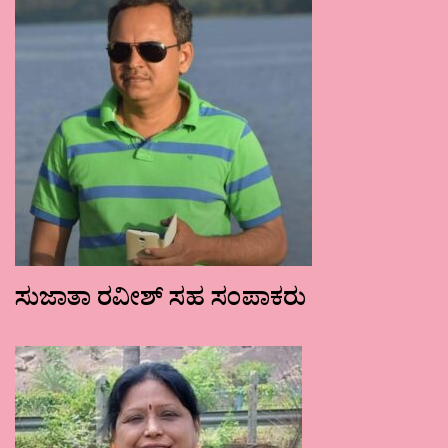
ಸುಜಾತಾ ರವೀಶ್ ಸಹ ಸಂಪಾಕರು