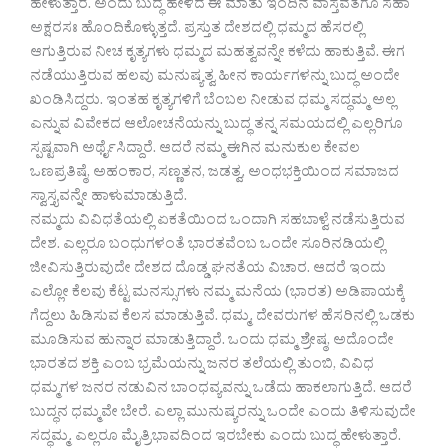
ಹೇಳುತ್ತಾರೆ. ಅಂದು ಬುದ್ಧ ಹೇಳಿದ ಈ ಮಾತು ಇಂದಿನ ವಾಸ್ತವತೆಗೂ ಸಹಾ
ಅಕ್ಷರಸಃ ಹೊಂದಿಕೊಳ್ಳುತ್ತದೆ. ಪ್ರಸ್ತುತ ದೇಶದಲ್ಲಿ ಧಮ್ಮದ ಹೆಸರಲ್ಲಿ
ಆಗುತ್ತಿರುವ ನೀಚ ಕೃತ್ಯಗಳು ಧಮ್ಮದ ಮಹತ್ವವನ್ನೇ ಕಳೆದು ಹಾಕುತ್ತಿವೆ. ಈಗ
ನಡೆಯುತ್ತಿರುವ ಹಲವು ಮನುಷ್ಯತ್ವ ಹೀನ ಕಾರ್ಯಗಳನ್ನು ಬುದ್ಧ ಅಂದೇ
ಖಂಡಿಸಿದ್ದರು. ಇಂತಹ ಕೃತ್ಯಗಳಿಗೆ ಬೆಂಬಲ ನೀಡುವ ಧಮ್ಮ ಸದ್ಧಮ್ಮ ಅಲ್ಲ
ಎನ್ನುವ ವಿವೇಕದ ಆಲೋಚನೆಯನ್ನು ಬುದ್ಧ ತನ್ನ ಸಮಯದಲ್ಲಿ ಎಲ್ಲರಿಗೂ
ಸ್ಪಷ್ಟವಾಗಿ ಅರ್ಥೈಸಿದ್ದಾರೆ. ಆದರೆ ನಮ್ಮ ಈಗಿನ ಮನುಕುಲ ಕೇವಲ
ಒಣಪ್ರತಿಷ್ಠೆ, ಅಹಂಕಾರ, ಸಣ್ಣತನ, ಜಡತ್ವ, ಅಂಧಭಕ್ತಿಯಿಂದ ಸಮಾಜದ
ಸ್ವಾಸ್ತ್ಯವನ್ನೇ ಹಾಳುಮಾಡುತ್ತಿದೆ.
ನಮ್ಮದು ವಿವಿಧತೆಯಲ್ಲಿ ಏಕತೆಯಿಂದ ಒಂದಾಗಿ ಸಹಬಾಳ್ವೆ ನಡೆಸುತ್ತಿರುವ
ದೇಶ. ಎಲ್ಲರೂ ಬಂಧುಗಳಂತೆ ಭಾರತವೆಂಬ ಒಂದೇ ಸೂರಿನಡಿಯಲ್ಲಿ
ಜೀವಿಸುತ್ತಿರುವುದೇ ದೇಶದ ದೊಡ್ಡ ಘನತೆಯ ವಿಚಾರ. ಆದರೆ ಇಂದು
ಎಲ್ಲೋ ಕೆಲವು ಕೆಟ್ಟ ಮನಸ್ಸುಗಳು ನಮ್ಮ ಮನೆಯ (ಭಾರತ) ಅಡಿಪಾಯಕ್ಕೆ
ಗೆದ್ದಲು ಹಿಡಿಸುವ ಕೆಲಸ ಮಾಡುತ್ತಿವೆ. ಧಮ್ಮ, ದೇವರುಗಳ ಹೆಸರಿನಲ್ಲಿ ಒಡಕು
ಮೂಡಿಸುವ ಹುನ್ನಾರ ಮಾಡುತ್ತಿದ್ದಾರೆ. ಒಂದು ಧಮ್ಮ ಶ್ರೇಷ್ಠ, ಅದೊಂದೇ
ಭಾರತದ ಶಕ್ತಿ ಎಂಬ ಭ್ರಮೆಯನ್ನು ಜನರ ತಲೆಯಲ್ಲಿ ತುಂಬಿ, ವಿವಿಧ
ಧಮ್ಮಗಳ ಜನರ ನಡುವಿನ ಬಾಂಧವ್ಯವನ್ನು ಒಡೆದು ಹಾಕಲಾಗುತ್ತಿದೆ. ಆದರೆ
ಬುದ್ಧನ ಧಮ್ಮವೇ ಬೇರೆ. ಎಲ್ಲಾ ಮುನುಷ್ಯರನ್ನು ಒಂದೇ ಎಂದು ತಿಳಿಸುವುದೇ
ಸದ್ಧಮ್ಮ. ಎಲ್ಲರೂ ಮೈತ್ರಿಭಾವದಿಂದ ಇರಬೇಕು ಎಂದು ಬುದ್ಧ ಹೇಳುತ್ತಾರೆ.