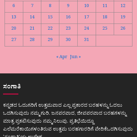
6
7
8
9
10
11
12
13
14
15
16
17
18
19
20
21
22
23
24
25
26
27
28
29
30
31
« Apr
Jun »
ಸಂಗಾತಿ
ಕನ್ನಡದ ಓದುಗರಿಗೆ ಉತ್ತಮವಾದ ಎಲ್ಲ ಪ್ರಕಾರದ ಬರಹಳನ್ನು ಓದಲು
ಒದಗಿಸುವುದು ನಮ್ಮ ಗುರಿ. ಜನಪರವಾದ, ಜೀವಪರವಾದ ಬರಹಗಳನ್ನು
ಮಾತ್ರ ಪ್ರಕಟಿಸುವುದು ನಮ್ಮ ನಿಲುವು. ಪ್ರತಿಭೆಯಿದ್ದೂ
ಎಲೆಮರೆಕಾಯಿಗಳಂತಿರುವ ಉತ್ತಮ ಬರಹಗಾರರಿಗೆ ವೇದಿಕೆಒದಗಿಸುವುದು