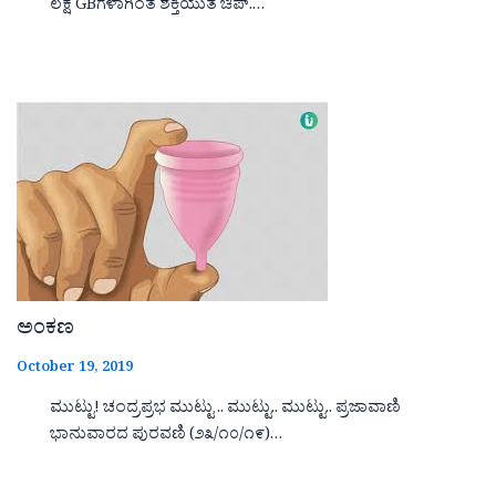
ಲಕ್ಷ GBಗಳಾಗಿಂತ ಶಕ್ತಿಯುತ ಚಿಪ್.…
ಅಂಕಣ
October 19, 2019
ಮುಟ್ಟು! ಚಂದ್ರಪ್ರಭ ಮುಟ್ಟು .. ಮುಟ್ಟು.. ಮುಟ್ಟು.. ಪ್ರಜಾವಾಣಿ
ಭಾನುವಾರದ ಪುರವಣಿ (೨೩/೧೦/೧೯)…