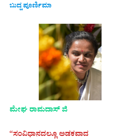
ಬುದ್ದ ಪೂರ್ಣಿಮಾ
ಮೇಘ ರಾಮದಾಸ್‌ ಜಿ
“ಸಂವಿಧಾನದಲ್ಲೂ ಅಡಕವಾದ