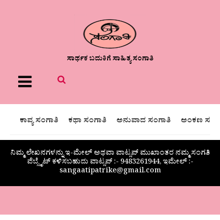
ಸಾರ್ಥಕ ಬದುಕಿಗೆ ಸಾಹಿತ್ಯ ಸಂಗಾತಿ
Menu
ಕಾವ್ಯ ಸಂಗಾತಿ
ಕಥಾ ಸಂಗಾತಿ
ಅನುವಾದ ಸಂಗಾತಿ
ಅಂಕಣ ಸಂಗಾ
ನಿಮ್ಮ ಲೇಖನಗಳನ್ನು ಇ-ಮೇಲ್ ಅಥವಾ ವಾಟ್ಸಪ್ ಮುಖಾಂತರ ನಮ್ಮ ಸಂಗತಿ
ವೆಬ್ಸೈಟ್ ಕಳಿಸಬಹುದು ವಾಟ್ಸಪ್‌ :- 9483261944, ಇಮೇಲ್ :-
sangaatipatrike@gmail.com