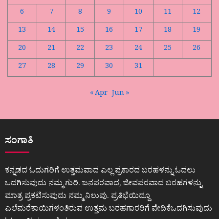
6
7
8
9
10
11
12
13
14
15
16
17
18
19
20
21
22
23
24
25
26
27
28
29
30
31
« Apr
Jun »
ಸಂಗಾತಿ
ಕನ್ನಡದ ಓದುಗರಿಗೆ ಉತ್ತಮವಾದ ಎಲ್ಲ ಪ್ರಕಾರದ ಬರಹಳನ್ನು ಓದಲು
ಒದಗಿಸುವುದು ನಮ್ಮ ಗುರಿ. ಜನಪರವಾದ, ಜೀವಪರವಾದ ಬರಹಗಳನ್ನು
ಮಾತ್ರ ಪ್ರಕಟಿಸುವುದು ನಮ್ಮ ನಿಲುವು. ಪ್ರತಿಭೆಯಿದ್ದೂ
ಎಲೆಮರೆಕಾಯಿಗಳಂತಿರುವ ಉತ್ತಮ ಬರಹಗಾರರಿಗೆ ವೇದಿಕೆಒದಗಿಸುವುದು