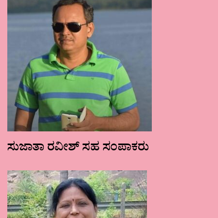
ಸುಜಾತಾ ರವೀಶ್ ಸಹ ಸಂಪಾಕರು