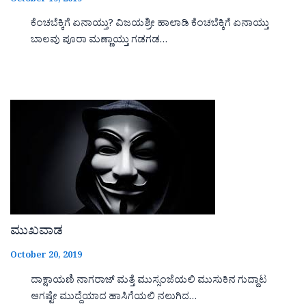
October 19, 2019
ಕೆಂಚಬೆಕ್ಕಿಗೆ ಏನಾಯ್ತು? ವಿಜಯಶ್ರೀ ಹಾಲಾಡಿ ಕೆಂಚಬೆಕ್ಕಿಗೆ ಏನಾಯ್ತು
ಬಾಲವು ಪೂರಾ ಮಣ್ಣಾಯ್ತು ಗಡಗಡ…
ಮುಖವಾಡ
October 20, 2019
ದಾಕ್ಷಾಯಣಿ ನಾಗರಾಜ್ ಮತ್ತೆ ಮುಸ್ಸಂಜೆಯಲಿ ಮುಸುಕಿನ ಗುದ್ದಾಟ
ಆಗಷ್ಟೇ ಮುದ್ದೆಯಾದ ಹಾಸಿಗೆಯಲಿ ನಲುಗಿದ…