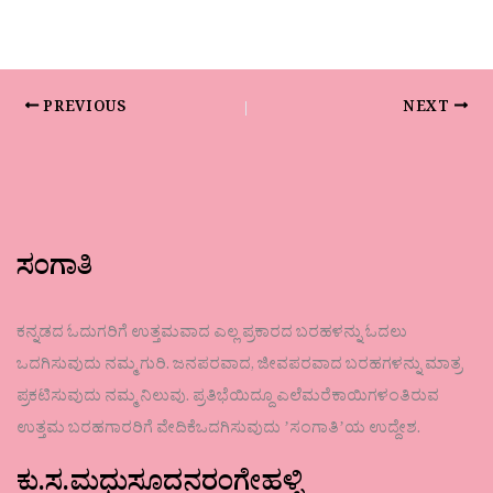
PREVIOUS
NEXT
ಸಂಗಾತಿ
ಕನ್ನಡದ ಓದುಗರಿಗೆ ಉತ್ತಮವಾದ ಎಲ್ಲ ಪ್ರಕಾರದ ಬರಹಳನ್ನು ಓದಲು
ಒದಗಿಸುವುದು ನಮ್ಮ ಗುರಿ. ಜನಪರವಾದ, ಜೀವಪರವಾದ ಬರಹಗಳನ್ನು ಮಾತ್ರ
ಪ್ರಕಟಿಸುವುದು ನಮ್ಮ ನಿಲುವು. ಪ್ರತಿಭೆಯಿದ್ದೂ ಎಲೆಮರೆಕಾಯಿಗಳಂತಿರುವ
ಉತ್ತಮ ಬರಹಗಾರರಿಗೆ ವೇದಿಕೆಒದಗಿಸುವುದು ʼಸಂಗಾತಿʼಯ ಉದ್ದೇಶ.
ಕು.ಸ.ಮಧುಸೂದನರಂಗೇಹಳ್ಳಿ