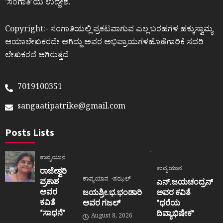
ʼಸಂಗಾತಿʼಯ ಉದ್ದೇಶ.
Copyright:- ಸಂಗಾತಿಯಲ್ಲಿ ಪ್ರಕಟವಾಗುವ ಎಲ್ಲ ಬರಹಗಳ ಹಕ್ಕುಸ್ವಾಮ್ಯ
ಆಯಾಲೇಖಕರದೇ ಆಗಿದ್ದು ಅವರ ಅಭಿಪ್ರಾಯಗಳಹೊಣೆಗಾರಿಕೆ ಸದರಿ
ಲೇಖಕರದೆ ಆಗಿರುತ್ತದೆ
7019100351
sangaatipatrike@gmail.com
Posts Lists
ಕಾವ್ಯಯಾನ
ಕಾವ್ಯಯಾನ
ರಾಜೇಶ್ವರಿ
ಕಾವ್ಯಯಾನ
ಗಝಲ್
ಪ್ರಕಾಶ
ಎನ್.ಜಯಚಂದ್ರನ್
ಅವರ
ಜಯಶ್ರೀ.ಭ.ಭಂಡಾರಿ
ಅವರ ಕವಿತೆ
ಕವಿತೆ
ಅವರ ಗಜಲ್
“ಧರೆಯ
“ಸಾಧನೆ”
ದಿವ್ಯಾಭಿಷೇಕ”
August 8, 2026