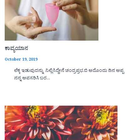
ಕಾವ್ಯಯಾನ
October 19, 2019
ಲೆಕ್ಕ ಇಡುವುದನ್ನು ನಿಲ್ಲಿಸಿದ್ದೇನೆ ಚಂದ್ರಪ್ರಭ.ಬಿ ಅದೊಂದು ದಿನ ಅಪ್ಪ
ನನ್ನ ಅವಸರಿಸಿ ಬರ…