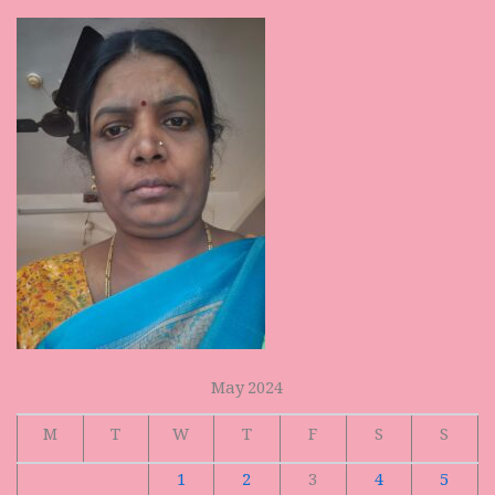
May 2024
M
T
W
T
F
S
S
1
2
3
4
5