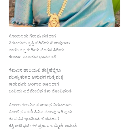
ಸೋಲುಂಡು ಗೆಲುವು ಪಡೆದಾಗ
ಸಿಗಬಹುದು ತೃಪ್ತಿ ಹೆರಿಗೆಯ ನೋವುಂಡು
ತಾಯಿ ತನ್ನ ಕುಡಿಯ ಮೊಗದ ಸಿರಿಯ
ಕಂಡಾಗ ಮೂಡುವ ಭಾವದಂತೆ
ಗೆಲುವಿನ ಹಾದಿಯಲಿ ಹೆಜ್ಜೆ ಹೆಜ್ಜೆಗೂ
ಮುಳ್ಳು ತುಳಿದ ಅನುಭವ ಮತ್ತೆ ಮತ್ತೆ
ಕಾಡುವುದು ಅಂಗಾಲ ಊರಿದಾಗ
ಬುವಿಯ ಎದೆಮೇಲಿನ ತೆಳು ನೋವಿನಂತೆ
ಸೋಲು ಗೆಲುವಿನ ಸೋಪಾನ ವಿರಬಹುದು
ಸೋಲಿನ ಸರಣಿ ತಿವಿವ ನೋವು ಇರಿವುದು
ಜೀವನವ ಇಂಚಿಂಚು ಬಿಡದಹಾಗೆ
ಕತ್ತಿ ಈಟಿ ಭರ್ಜಿಗಳ ಪ್ರಹಾರ ಒಮ್ಮೆಲೇ ಆದಂತೆ