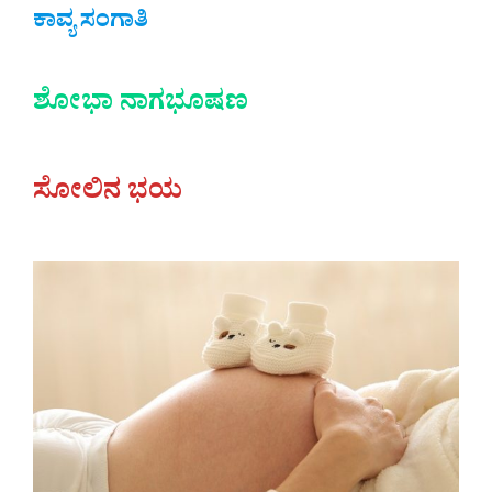
ಕಾವ್ಯ ಸಂಗಾತಿ
ಶೋಭಾ ನಾಗಭೂಷಣ
ಸೋಲಿನ ಭಯ