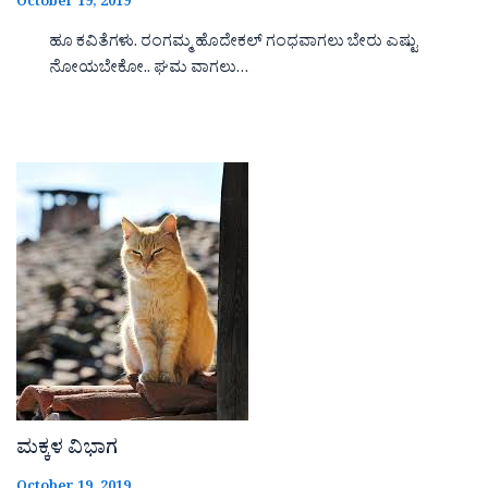
October 19, 2019
ಹೂ ಕವಿತೆಗಳು. ರಂಗಮ್ಮ ಹೊದೇಕಲ್ ಗಂಧವಾಗಲು ಬೇರು ಎಷ್ಟು
ನೋಯಬೇಕೋ.. ಘಮ ವಾಗಲು…
ಮಕ್ಕಳ ವಿಭಾಗ