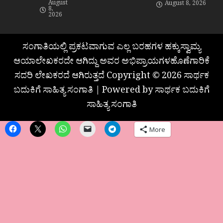
August
August 8, 2026
8,
2026
ಸಂಗಾತಿಯಲ್ಲಿ ಪ್ರಕಟವಾಗುವ ಎಲ್ಲ ಬರಹಗಳ ಹಕ್ಕುಸ್ವಾಮ್ಯ
ಆಯಾಲೇಖಕರದೇ ಆಗಿದ್ದು ಅವರ ಅಭಿಪ್ರಾಯಗಳಹೊಣೆಗಾರಿಕೆ
ಸದರಿ ಲೇಖಕರದೆ ಆಗಿರುತ್ತದೆ Copyright © 2026 ಸಾರ್ಥಕ
ಬದುಕಿಗೆ ಸಾಹಿತ್ಯ ಸಂಗಾತಿ | Powered by ಸಾರ್ಥಕ ಬದುಕಿಗೆ
ಸಾಹಿತ್ಯ ಸಂಗಾತಿ
More