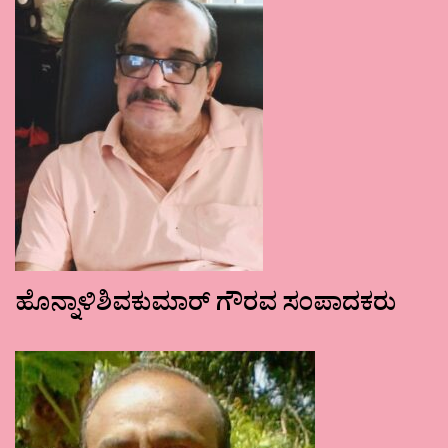
ಹೊನ್ನಾಳಿಶಿವಕುಮಾರ್ ಗೌರವ ಸಂಪಾದಕರು