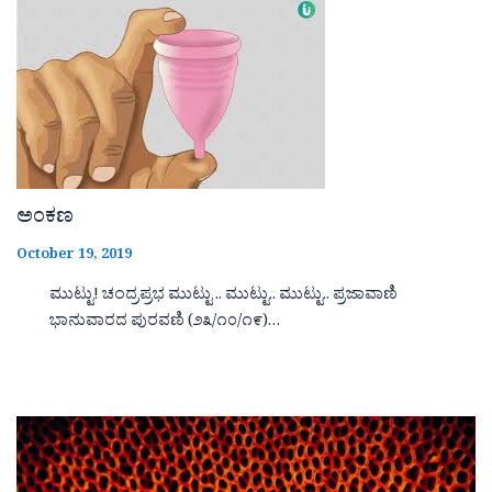
ಅಂಕಣ
October 19, 2019
ಮುಟ್ಟು! ಚಂದ್ರಪ್ರಭ ಮುಟ್ಟು .. ಮುಟ್ಟು.. ಮುಟ್ಟು.. ಪ್ರಜಾವಾಣಿ
ಭಾನುವಾರದ ಪುರವಣಿ (೨೩/೧೦/೧೯)…