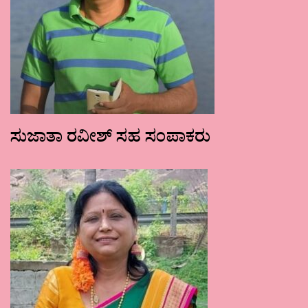
ಸುಜಾತಾ ರವೀಶ್ ಸಹ ಸಂಪಾಕರು