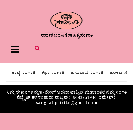
ಸಾರ್ಥಕ ಬದುಕಿಗೆ ಸಾಹಿತ್ಯ ಸಂಗಾತಿ
Menu
ಕಾವ್ಯ ಸಂಗಾತಿ
ಕಥಾ ಸಂಗಾತಿ
ಅನುವಾದ ಸಂಗಾತಿ
ಅಂಕಣ ಸಂಗಾ
ನಿಮ್ಮ ಲೇಖನಗಳನ್ನು ಇ-ಮೇಲ್ ಅಥವಾ ವಾಟ್ಸಪ್ ಮುಖಾಂತರ ನಮ್ಮ ಸಂಗತಿ
ವೆಬ್ಸೈಟ್ ಕಳಿಸಬಹುದು ವಾಟ್ಸಪ್‌ :- 9483261944, ಇಮೇಲ್ :-
sangaatipatrike@gmail.com