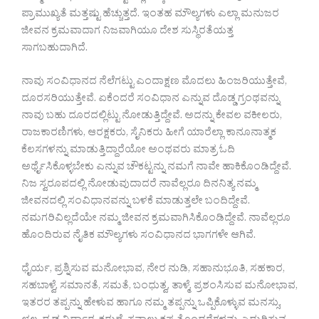
ಪ್ರಾಮುಖ್ಯತೆ ಮತ್ತಷ್ಟು ಹೆಚ್ಚುತ್ತದೆ. ಇಂತಹ ಮೌಲ್ಯಗಳು ಎಲ್ಲಾ ಮನುಜರ
ಜೀವನ ಕ್ರಮವಾದಾಗ ನಿಜವಾಗಿಯೂ ದೇಶ ಸುಸ್ಥಿರತೆಯತ್ತ
ಸಾಗಬಹುದಾಗಿದೆ.
ನಾವು ಸಂವಿಧಾನದ ನೆಲೆಗಟ್ಟು ಎಂದಾಕ್ಷಣ ಮೊದಲು ಹಿಂಜರಿಯುತ್ತೇವೆ,
ದೂರಸರಿಯುತ್ತೇವೆ. ಏಕೆಂದರೆ ಸಂವಿಧಾನ ಎನ್ನುವ ದೊಡ್ಡ ಗ್ರಂಥವನ್ನು
ನಾವು ಬಹು ದೂರದಲ್ಲಿಟ್ಟು ನೋಡುತ್ತಿದ್ದೇವೆ. ಅದನ್ನು ಕೇವಲ ವಕೀಲರು,
ರಾಜಕಾರಣಿಗಳು, ಆರಕ್ಷಕರು, ಸೈನಿಕರು ಹೀಗೆ ಯಾರೆಲ್ಲಾ ಕಾನೂನಾತ್ಮಕ
ಕೆಲಸಗಳನ್ನು ಮಾಡುತ್ತಿದ್ದಾರೆಯೋ ಅಂಥವರು ಮಾತ್ರ ಓದಿ
ಅರ್ಥೈಸಿಕೊಳ್ಳಬೇಕು ಎನ್ನುವ ಚೌಕಟ್ಟನ್ನು ನಮಗೆ ನಾವೇ ಹಾಕಿಕೊಂಡಿದ್ದೇವೆ.
ನಿಜ ಸ್ವರೂಪದಲ್ಲಿ ನೋಡುವುದಾದರೆ ನಾವೆಲ್ಲರೂ ದಿನನಿತ್ಯ ನಮ್ಮ
ಜೀವನದಲ್ಲಿ ಸಂವಿಧಾನವನ್ನು ಬಳಕೆ ಮಾಡುತ್ತಲೇ ಬಂದಿದ್ದೇವೆ.
ನಮಗರಿವಿಲ್ಲದೆಯೇ ನಮ್ಮ ಜೀವನ ಕ್ರಮವಾಗಿಸಿಕೊಂಡಿದ್ದೇವೆ. ನಾವೆಲ್ಲರೂ
ಹೊಂದಿರುವ ನೈತಿಕ ಮೌಲ್ಯಗಳು ಸಂವಿಧಾನದ ಭಾಗಗಳೇ ಆಗಿವೆ.
ಧೈರ್ಯ, ಪ್ರಶ್ನಿಸುವ ಮನೋಭಾವ, ನೇರ ನುಡಿ, ಸಹಾನುಭೂತಿ, ಸಹಕಾರ,
ಸಹಬಾಳ್ವೆ, ಸಮಾನತೆ, ಸಮತೆ, ಬಂಧುತ್ವ, ತಾಳ್ಮೆ, ಪ್ರಶಂಸಿಸುವ ಮನೋಭಾವ,
ಇತರರ ತಪ್ಪನ್ನು ಹೇಳುವ ಹಾಗೂ ನಮ್ಮ ತಪ್ಪನ್ನು ಒಪ್ಪಿಕೊಳ್ಳುವ ಮನಸ್ಸು,