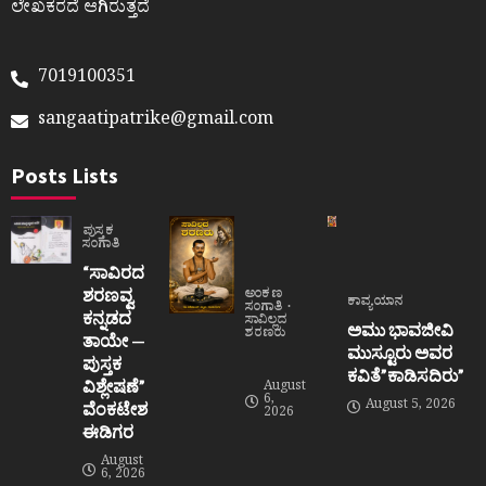
ಲೇಖಕರದೆ ಆಗಿರುತ್ತದೆ
7019100351
sangaatipatrike@gmail.com
Posts Lists
ಪುಸ್ತಕ
ಸಂಗಾತಿ
“ಸಾವಿರದ
ಶರಣವ್ವ
ಅಂಕಣ
ಕಾವ್ಯಯಾನ
ಸಂಗಾತಿ
ಕನ್ನಡದ
ಸಾವಿಲ್ಲದ
ಅಮು ಭಾವಜೀವಿ
ಶರಣರು
ತಾಯೇ —
ಮುಸ್ಟೂರು ಅವರ
ಪುಸ್ತಕ
ಕವಿತೆ”ಕಾಡಿಸದಿರು”
ವಿಶ್ಲೇಷಣೆ”
August
6,
August 5, 2026
ವೆಂಕಟೇಶ
2026
ಈಡಿಗರ
August
6, 2026