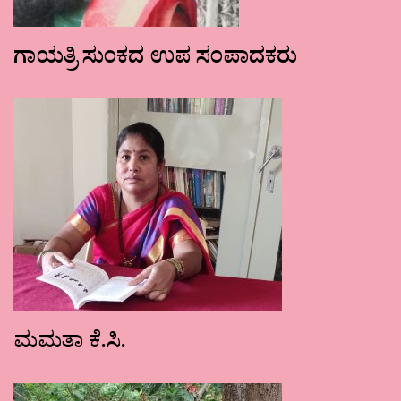
ಗಾಯತ್ರಿ ಸುಂಕದ ಉಪ ಸಂಪಾದಕರು
ಮಮತಾ ಕೆ.ಸಿ.