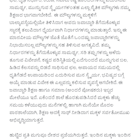
ಛಲ, ದೃಢ ನಿರ್ಧಾರ, ಕರುಣೆ, ಸವಾಲು ಕಷ್ಟ ತೊಂದರೆಗಳನ್ನು ಎದುರಿಸುವ
ಸಾಮರ್ಥ್ಯ, ಮುನ್ನುಗುವ ಸ್ಥೈರ್ಯಗಳಂತಹ ಎಲ್ಲಾ ನೈತಿಕ ಮೌಲ್ಯಗಳು ನಮ್ಮ
ಶಿಕ್ಷಣದ ಭಾಗವಾಗಬೇಕಿದೆ. ಈ ಮೌಲ್ಯಗಳನ್ನು ಮಕ್ಕಳಿಗೆ
ಬಾಲ್ಯಾವಸ್ಥೆಯಲ್ಲಿಯೇ ತಿಳಿಸಿದಾಗ ಅವರು ಜವಾಬ್ದಾರಿ ತೆಗೆದುಕೊಳ್ಳುವ
ಸ್ಥಾನಕ್ಕೆ ತಲುಪಿದಾಗ ಧೈರ್ಯವಾಗಿ ನಿರ್ಧಾರಗಳನ್ನು ಮಾಡುತ್ತಾರೆ. ಇನ್ನು ಈ
ಮಾನವೀಯ ಮೌಲ್ಯಗಳ ಜೊತೆ ಜೊತೆಗೆ ಒಂದಷ್ಟು ಜವಾಬ್ದಾರಿಗಳನ್ನು
ನಿಭಾಯಿಸಬಲ್ಲ ಮೌಲ್ಯಗಳನ್ನು ಸಹ ತಿಳಿಸುವ ಅಗತ್ಯವಿದೆ. ತಮ್ಮ
ನಿರ್ಧಾರಗಳನ್ನು ತೆಗೆದುಕೊಳ್ಳುವ ಸಾಮರ್ಥ್ಯ, ಸರಿ ತಪ್ಪುಗಳನ್ನು ಅಳೆದು
ತೂಗುವ ವಿವೇಚನೆ, ಕಷ್ಟದ ಪರಿಸ್ಥಿತಿಯಲ್ಲಿ ಎದೆಗುಂದದೆ ಮುನ್ನುಗುವ ಬಲ,
ಹಿಡಿದ ಕೆಲಸವನ್ನು ಬಿಡದೆ ಸಾಧಿಸುವ ಛಲ, ಅಪಾಯದ ಸಮಯದಲ್ಲಿ
ಧೃತಿಗೆಡದೆ ಉಪಾಯದಿಂದ ಎದುರಿಸುವ ಮನ ಸ್ಥೈರ್ಯ, ಭವಿಷ್ಯದ ಬಗ್ಗೆ
ಆಯ್ಕೆ ಮಾಡುವ ವಿವೇಕ ಈ ಎಲ್ಲವನ್ನು ಕಲಿಸುವ ವ್ಯವಸ್ಥೆ ಆಗಬೇಕಿದೆ. ಈ
ಜವಾಬ್ದಾರಿ ಶಿಕ್ಷಣ ಹಾಗೂ ಸಮಾಜ (ಅಂದರೆ ಪೋಷಕರು) ಇಬ್ಬರ
ಮೇಲೆಯೂ ಇದೆ. ಏಕೆಂದರೆ ಶಾಲೆ ಹೊರತುಪಡಿಸಿದರೆ ಮಕ್ಕಳು ಹೆಚ್ಚು
ಸಮಯ ಕಳೆಯುವುದು ಮನೆಗಳಲ್ಲಿ, ಹಾಗಾಗಿ ಮನೆಯೇ ಮೊದಲ
ಪಾಠಶಾಲೆಯಾಗಿ, ಶಿಕ್ಷಣ ಅದಕ್ಕೆ ಸಾಥ್ ನೀಡಿದಾಗ ಮಕ್ಕಳ ಸರ್ವತೋಮುಖ
ಅಭಿವೃದ್ಧಿಯಾಗುತ್ತದೆ.
ಹುಟ್ಟಿದ ಪ್ರತಿ ಮಗುವೂ ದೇಶದ ಪ್ರಜೆಯಗಿರುತ್ತದೆ. ಇಂದಿನ ಮಕ್ಕಳು ಇಂದಿನ