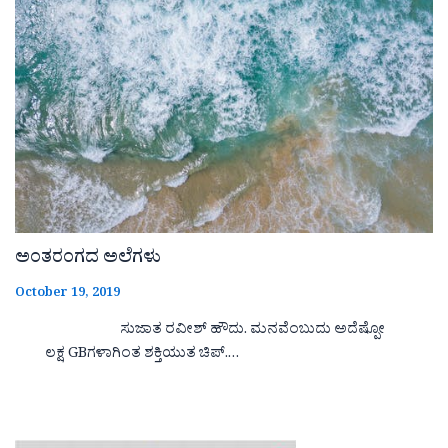
ಅಂತರಂಗದ ಅಲೆಗಳು
October 19, 2019
ಸುಜಾತ ರವೀಶ್ ಹೌದು. ಮನವೆಂಬುದು ಅದೆಷ್ಪೋ
ಲಕ್ಷ GBಗಳಾಗಿಂತ ಶಕ್ತಿಯುತ ಚಿಪ್.…