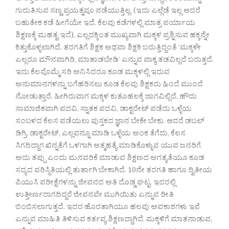
ಗುರುತಿಸುವ ಸಣ್ಣ ಪ್ರಯತ್ನವೂ ನಡೆಯುತ್ತಿಲ್ಲ. (ಇದು ಎಲ್ಲೆಡೆ ಇಲ್ಲ ಆದರೆ
ಬಹುತೇಕ ಕಡೆ ಹೀಗೆಯೇ ಇದೆ. ಕೆಲವು ಕಡೆಗಳಲ್ಲಿ ಮಾತ್ರ ಪರ್ಯಾಯ
ಶಿಕ್ಷಣಕ್ಕೆ ಮಹತ್ವ ಇದೆ). ಎಲ್ಲದಕ್ಕಿಂತ ಮುಖ್ಯವಾಗಿ ಮಕ್ಕಳ ಪ್ರಶ್ನಿಸುವ ಹಕ್ಕನ್ನೇ
ಕಿತ್ತುಕೊಳ್ಳಲಾಗಿದೆ. ತರಗತಿಗೆ ಶಿಕ್ಷಕ ಅಥವಾ ಶಿಕ್ಷಕಿ ಬರುತ್ತಿದ್ದಂತೆ ‘ಮಕ್ಕಳೇ
ಎಲ್ಲರೂ ಮೌನವಾಗಿರಿ, ಮಾತಾಡಬೇಡಿ’ ಎನ್ನುವ ವಾಕ್ಯ ತಡವಿಲ್ಲದೆ ಬರುತ್ತದೆ.
ಇದು ಕೆಲವೊಮ್ಮೆ ಸರಿ ಅನಿಸಿದರೂ ಕೂಡ ಮಕ್ಕಳಲ್ಲಿ ಇರುವ
ಅನುಮಾನಗಳನ್ನು ಬಗೆಹರಿಸಲು ಕೂಡ ಕೆಲವು ಶಿಕ್ಷಕರು ಹಿಂದೆ ಮುಂದೆ
ನೋಡುತ್ತಾರೆ. ಹೀಗಿರುವಾಗ ಮಕ್ಕಳ ಕುತೂಹಲಕ್ಕೆ ಜಾಗವಿಲ್ಲಿದೆ. ಹೌದು
ಸಾಮಾಜಿಕವಾಗಿ ಪದವಿ, ಸ್ನಾತಕ ಪದವಿ, ಡಾಕ್ಟರೇಟ್ ಪಡೆದು ಒಳ್ಳೆಯ
ಸಂಬಳದ ಕೆಲಸ ಪಡೆಯಲು ಪುಸ್ತಕದ ಜ್ಞಾನ ಬೇಕೇ ಬೇಕು. ಆದರೆ ಡಬಲ್
ಡಿಗ್ರಿ, ಡಾಕ್ಟರೇಟ್, ಎಲ್ಲವನ್ನೂ ಮಾಡಿ ಒಳ್ಳೆಯ ಅಂಕ ತೆಗೆದು, ಕೆಲಸ
ಸಿಗದಿದ್ದಾಗ ಖಿನ್ನತೆಗೆ ಒಳಗಾಗಿ ಆತ್ಮಹತ್ಯೆ ಮಾಡಿಕೊಳ್ಳುವ ಯುವ ಜನರಿಗೆ
ಅದು ತಪ್ಪು ಎಂದು ಮನವರಿಕೆ ಮಾಡುವ ಶಿಕ್ಷಣದ ಅಗತ್ಯತೆಯೂ ಕೂಡ
ಸದ್ಯದ ಪರಿಸ್ಥಿತಿಯಲ್ಲಿ ತುರ್ತಾಗಿ ಬೇಕಾಗಿದೆ. 10ನೇ ತರಗತಿ ಹಾಗೂ ದ್ವಿತೀಯ
ಪಿಯುಸಿ ಪರೀಕ್ಷೆಗಳನ್ನು ಜೀವನದ ಅತಿ ದೊಡ್ಡ ಘಟ್ಟ, ಇದರಲ್ಲಿ
ಉತ್ತೀರ್ಣರಾಗದಿದ್ದರೆ ಜೀವನವೇ ಮುಗಿಯಿತು ಎನ್ನುವ ರೀತಿ
ಬಿಂಬಿಸಲಾಗುತ್ತದೆ. ಇದರ ಹೊರತಾಗಿಯೂ ಹಲವು ಅವಕಾಶಗಳು ಇವೆ
ಎನ್ನುವ ಮಾಹಿತಿ ತಿಳಿಸುವ ಕರ್ತವ್ಯ ಶಿಕ್ಷಣದ್ದಾಗಿದೆ. ಮಕ್ಕಳಿಗೆ ಮಾತನಾಡುವ,