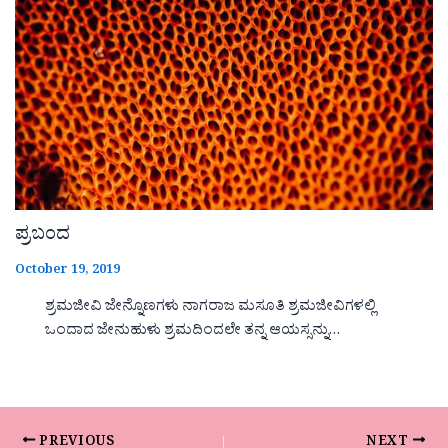
ಪ್ರಬಂದ
October 19, 2019
ಶ್ರಮಜೀವಿ ಜೇನ್ನೊಣಗಳು ನಾಗರಾಜ ಮಸೂತಿ ಶ್ರಮಜೀವಿಗಳಲ್ಲಿ
ಒಂದಾದ ಜೇನುಹುಳು ಶ್ರಮದಿಂದಲೇ ತನ್ನ ಆಯಸ್ಸನ್ನು…
PREVIOUS
NEXT