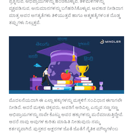
ಪ್ರಶ್ನಿಸುವ, ಅಭಿಪ್ರಾಯಗಳನ್ನು ಹಂಚಿಕೊಳ್ಳುವ, ತಳಮಳಗಳನ್ನು
ವ್ಯಕ್ತಪಡಿಸುವ, ಅನುಮಾನಗಳನ್ನು ಬಗೆಹರಿಸಿಕೊಳ್ಳುವ, ಅವಕಾಶ ನೀಡಿದಾಗ
ಮಾತ್ರ ಅವರ ಅಗತ್ಯತೆಗಳು ತಿಳಿಯುತ್ತವೆ ಹಾಗೂ ಆತ್ಮಹತ್ಯೆಗಳಂತ ದೊಡ್ಡ
ತಪ್ಪುಗಳು ನಿಲ್ಲುತ್ತವೆ.
ಮೊದಲನೆಯದಾಗಿ ಈ ಎಲ್ಲಾ ಹಕ್ಕುಗಳನ್ನು ಮಕ್ಕಳಿಗೆ ಸಂವಿಧಾನ ಈಗಾಗಲೇ
ನೀಡಿದೆ. ಆದರೆ ಮಕ್ಕಳು ಚಿಕ್ಕವರು, ಅವರಿಗೆ ಅರಿವಿಲ್ಲ, ಎನ್ನುವ ಸಣ್ಣ ಸಣ್ಣ
ಅಭಿಪ್ರಾಯಗಳನ್ನು ನಾವೇ ಕೊಟ್ಟು ಅವರ ಹಕ್ಕುಗಳನ್ನು ಮರೆಮಾಚುತ್ತಿದ್ದೇವೆ.
ಆದರೆ ನಾವು ಅವುಗಳ ಕುರಿತು ಮಾಹಿತಿ ನೀಡುವುದು ನಮ್ಮ
ಕರ್ತವ್ಯವಾಗಿದೆ. ಪುಸ್ತಕದ ಅಕ್ಷರಗಳ ಜೊತೆ ಜೊತೆಗೆ ನೈತಿಕ ಮೌಲ್ಯಗಳೆಂಬ