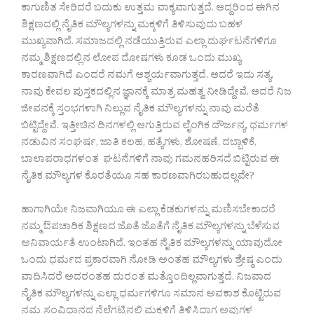
ಕಾಗುಣಿತ ಸೇರಿದರೆ ಬದುಕು ಉತ್ತಮ ವಾಕ್ಯವಾಗುತ್ತದೆ. ಆದ್ದರಿಂದ ಈಗಿನ
ಶಿಕ್ಷಣದಲ್ಲಿ ನೈತಿಕ ಮೌಲ್ಯಗಳನ್ನು ಮಕ್ಕಳಿಗೆ ತಿಳಿಸುವುದು ಬಹಳ
ಮುಖ್ಯವಾಗಿದೆ. ಸಮಾಜದಲ್ಲಿ ನಡೆಯುತ್ತಿರುವ ಎಲ್ಲಾ ದುರ್ಘಟನೆಗಳಿಗೂ
ನಮ್ಮ ಶಿಕ್ಷಣದಲ್ಲಿನ ಲೋಪ ದೋಷಗಳು ಕೂಡ ಒಂದು ಮುಖ್ಯ
ಕಾರಣವಾಗಿದೆ ಎಂದರೆ ನಮಗೆ ಆಶ್ಚರ್ಯವಾಗುತ್ತದೆ. ಆದರೆ ಇದು ಸತ್ಯ.
ನಾವು ಕೇವಲ ಪುಸ್ತಕದಲ್ಲಿನ ಜ್ಞಾನಕ್ಕೆ ಮಾತ್ರ ಮಹತ್ವ ನೀಡಿದ್ದೇವೆ. ಆದರೆ ನಿಜ
ಜೀವನಕ್ಕೆ ಸ್ತಂಭಗಳಾಗಿ ನಿಲ್ಲುವ ನೈತಿಕ ಮೌಲ್ಯಗಳನ್ನು ನಾವು ಮರೆತೆ
ಬಿಟ್ಟಿದ್ದೇವೆ. ಇತ್ತೀಚಿನ ದಿನಗಳಲ್ಲಿ ಆಗುತ್ತಿರುವ ಲೈಂಗಿಕ ದೌರ್ಜನ್ಯ, ಧರ್ಮಗಳ
ನಡುವಿನ ಸಂಘರ್ಷ, ಜಾತಿ ಕಲಹ, ಹತ್ಯೆಗಳು, ಶೋಷಣೆ, ದಬ್ಬಾಳಿಕೆ,
ಬಾಲಾಪರಾಧಗಳಂತ ಘಟನೆಗಳಿಗೆ ನಾವು ಗಮನಹರಿಸದೆ ಬಿಟ್ಟಿರುವ ಈ
ನೈತಿಕ ಮೌಲ್ಯಗಳ ಕೊರತೆಯೂ ಸಹ ಕಾರಣವಾಗಿರಬಹುದಲ್ಲವೇ?
ಹಾಗಾಗಿಯೇ ನಿಜವಾಗಿಯೂ ಈ ಎಲ್ಲಾ ಕೆಡಕುಗಳನ್ನು ಮಣಿಸಬೇಕಾದರೆ
ನಮ್ಮ ಔಪಚಾರಿಕ ಶಿಕ್ಷಣದ ಜೊತೆ ಜೊತೆಗೆ ನೈತಿಕ ಮೌಲ್ಯಗಳನ್ನು ಬೆಳೆಸುವ
ಅನಿವಾರ್ಯತೆ ಉಂಟಾಗಿದೆ. ಇಂತಹ ನೈತಿಕ ಮೌಲ್ಯಗಳನ್ನು ಯಾವುದೋ
ಒಂದು ಧರ್ಮದ ಪ್ರಕಾರವಾಗಿ ನೋಡಿ ಅಂತಹ ಮೌಲ್ಯಗಳು ಶ್ರೇಷ್ಠ ಎಂದು
ವಾದಿಸಿದರೆ ಅದರಂತಹ ದುರಂತ ಮತ್ತೊಂದಿಲ್ಲವಾಗುತ್ತದೆ. ನಿಜವಾದ
ನೈತಿಕ ಮೌಲ್ಯಗಳನ್ನು ಎಲ್ಲಾ ಧರ್ಮಗಳಿಗೂ ಸಮಾನ ಅವಕಾಶ ಕೊಟ್ಟಿರುವ
ನಮ್ಮ ಸಂವಿಧಾನದ ನೆಲೆಗಟ್ಟಿನಲ್ಲಿ ಮಕ್ಕಳಿಗೆ ತಿಳಿಸಿದಾಗ ಅವುಗಳ