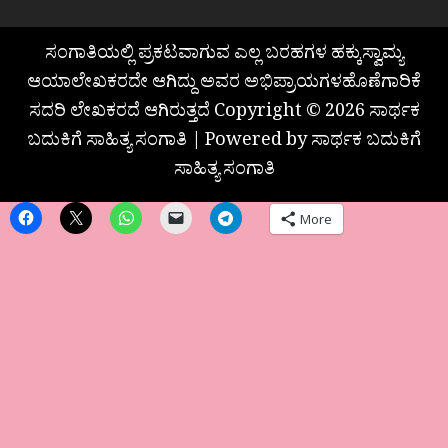
ಸಂಗಾತಿಯಲ್ಲಿ ಪ್ರಕಟವಾಗುವ ಎಲ್ಲ ಬರಹಗಳ ಹಕ್ಕುಸ್ವಾಮ್ಯ
ಆಯಾಲೇಖಕರದೇ ಆಗಿದ್ದು ಅವರ ಅಭಿಪ್ರಾಯಗಳಹೊಣೆಗಾರಿಕೆ
ಸದರಿ ಲೇಖಕರದೆ ಆಗಿರುತ್ತದೆ Copyright © 2026 ಸಾರ್ಥಕ
ಬದುಕಿಗೆ ಸಾಹಿತ್ಯ ಸಂಗಾತಿ | Powered by ಸಾರ್ಥಕ ಬದುಕಿಗೆ
ಸಾಹಿತ್ಯ ಸಂಗಾತಿ
More