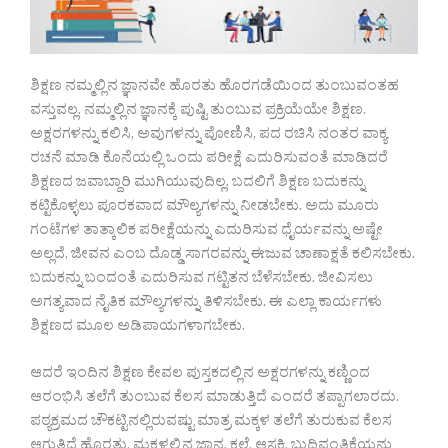
ಶಿಕ್ಷಣ ನಮ್ಮಲ್ಲಿನ ಜ್ಞಾನವೇ ಹೊರತು ಹೊರಗಡೆಯಿಂದ ತುಂಬುವಂತಹ
ವಸ್ತುವಲ್ಲ. ನಮ್ಮಲ್ಲಿನ ಜ್ಞಾನಕ್ಕೆ ಪುಷ್ಟಿ ತುಂಬುವ ಪ್ರಕ್ರಿಯೆಯೇ ಶಿಕ್ಷಣ.
ಅಕ್ಷರಗಳನ್ನು ಕಲಿಸಿ, ಅವುಗಳನ್ನು ಪೋಣಿಸಿ, ಪದ ರಚಿಸಿ ನಂತರ ವಾಕ್ಯ
ರಚನೆ ಮಾಡಿ ಕೊನೆಯಲ್ಲಿ ಒಂದು ಪರೀಕ್ಷೆ ಎದುರಿಸುವಂತೆ ಮಾಡಿದರೆ
ಶಿಕ್ಷಣದ ಜವಾಬ್ದಾರಿ ಮುಗಿಯುವುದಿಲ್ಲ. ಬದಲಿಗೆ ಶಿಕ್ಷಣ ಬದುಕನ್ನು
ಕಟ್ಟಿಕೊಳ್ಳಲು ಪೂರಕವಾದ ಮೌಲ್ಯಗಳನ್ನು ನೀಡಬೇಕು. ಅದು ಮೂರು
ಗಂಟೆಗಳ ತಾತ್ಕಾಲಿಕ ಪರೀಕ್ಷೆಯನ್ನು ಎದುರಿಸುವ ಧೈರ್ಯವನ್ನು ಅಷ್ಟೇ
ಅಲ್ಲದೆ, ಜೀವನ ಎಂಬ ದೊಡ್ಡ ಸಾಗರವನ್ನು ಈಜುವ ಚಾಣಾಕ್ಷತೆ ಕಲಿಸಬೇಕು.
ಬದುಕನ್ನು ಬಂದಂತೆ ಎದುರಿಸುವ ಗಟ್ಟಿತನ ಬೆಳೆಸಬೇಕು. ಜೀವಿಸಲು
ಅಗತ್ಯವಾದ ನೈತಿಕ ಮೌಲ್ಯಗಳನ್ನು ತಿಳಿಸಬೇಕು. ಈ ಎಲ್ಲಾ ಕಾರ್ಯಗಳು
ಶಿಕ್ಷಣದ ಮೂಲ ಅಡಿಪಾಯಗಳಾಗಬೇಕು.
ಆದರೆ ಇಂದಿನ ಶಿಕ್ಷಣ ಕೇವಲ ಪುಸ್ತಕದಲ್ಲಿನ ಅಕ್ಷರಗಳನ್ನು ಕಣ್ಣಿಂದ
ಆರಂಭಿಸಿ ತಲೆಗೆ ತುಂಬುವ ಕೆಲಸ ಮಾಡುತ್ತಿದೆ ಎಂದರೆ ತಪ್ಪಾಗಲಾರದು.
ಪಠ್ಯಕ್ರಮದ ಚೌಕಟ್ಟಿನಲ್ಲಿರುವಷ್ಟು ಮಾತ್ರ ಮಕ್ಕಳ ತಲೆಗೆ ತುರುಕುವ ಕೆಲಸ
ಆಗುತ್ತಿದೆ ಹೊರತು, ಮಕ್ಕಳಲ್ಲಿನ ಜ್ಞಾನ, ಕಲೆ, ಆಸಕ್ತಿ, ಬುದ್ಧಿವಂತಿಕೆಯನ್ನು