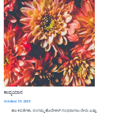
ಕಾವ್ಯಯಾನ
October 19, 2019
ಹೂ ಕವಿತೆಗಳು. ರಂಗಮ್ಮ ಹೊದೇಕಲ್ ಗಂಧವಾಗಲು ಬೇರು ಎಷ್ಟು