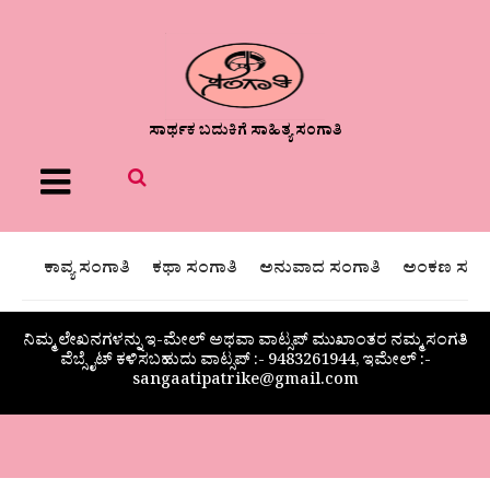
ಸಾರ್ಥಕ ಬದುಕಿಗೆ ಸಾಹಿತ್ಯ ಸಂಗಾತಿ
Menu
ಕಾವ್ಯ ಸಂಗಾತಿ
ಕಥಾ ಸಂಗಾತಿ
ಅನುವಾದ ಸಂಗಾತಿ
ಅಂಕಣ ಸಂಗಾ
ನಿಮ್ಮ ಲೇಖನಗಳನ್ನು ಇ-ಮೇಲ್ ಅಥವಾ ವಾಟ್ಸಪ್ ಮುಖಾಂತರ ನಮ್ಮ ಸಂಗತಿ
ವೆಬ್ಸೈಟ್ ಕಳಿಸಬಹುದು ವಾಟ್ಸಪ್‌ :- 9483261944, ಇಮೇಲ್ :-
sangaatipatrike@gmail.com