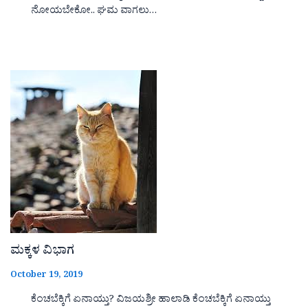
ನೋಯಬೇಕೋ.. ಘಮ ವಾಗಲು…
ಮಕ್ಕಳ ವಿಭಾಗ
October 19, 2019
ಕೆಂಚಬೆಕ್ಕಿಗೆ ಏನಾಯ್ತು? ವಿಜಯಶ್ರೀ ಹಾಲಾಡಿ ಕೆಂಚಬೆಕ್ಕಿಗೆ ಏನಾಯ್ತು