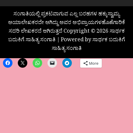
ಸಂಗಾತಿಯಲ್ಲಿ ಪ್ರಕಟವಾಗುವ ಎಲ್ಲ ಬರಹಗಳ ಹಕ್ಕುಸ್ವಾಮ್ಯ
ಆಯಾಲೇಖಕರದೇ ಆಗಿದ್ದು ಅವರ ಅಭಿಪ್ರಾಯಗಳಹೊಣೆಗಾರಿಕೆ
ಸದರಿ ಲೇಖಕರದೆ ಆಗಿರುತ್ತದೆ Copyright © 2026 ಸಾರ್ಥಕ
ಬದುಕಿಗೆ ಸಾಹಿತ್ಯ ಸಂಗಾತಿ | Powered by ಸಾರ್ಥಕ ಬದುಕಿಗೆ
ಸಾಹಿತ್ಯ ಸಂಗಾತಿ
More