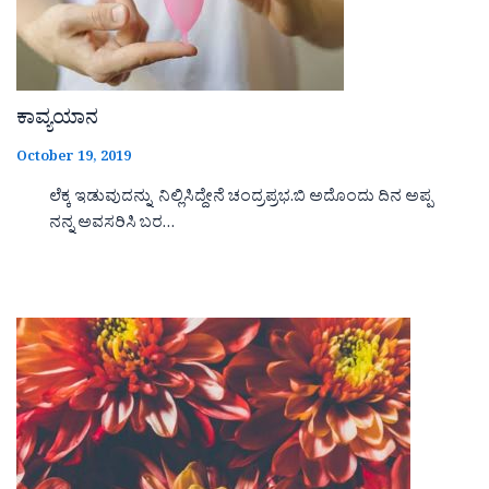
ಕಾವ್ಯಯಾನ
October 19, 2019
ಲೆಕ್ಕ ಇಡುವುದನ್ನು ನಿಲ್ಲಿಸಿದ್ದೇನೆ ಚಂದ್ರಪ್ರಭ.ಬಿ ಅದೊಂದು ದಿನ ಅಪ್ಪ
ನನ್ನ ಅವಸರಿಸಿ ಬರ…