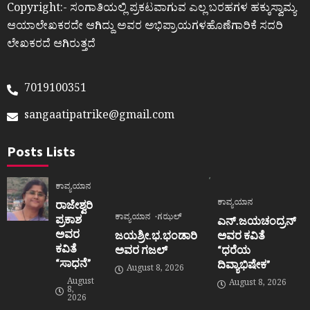
Copyright:- ಸಂಗಾತಿಯಲ್ಲಿ ಪ್ರಕಟವಾಗುವ ಎಲ್ಲ ಬರಹಗಳ ಹಕ್ಕುಸ್ವಾಮ್ಯ
ಆಯಾಲೇಖಕರದೇ ಆಗಿದ್ದು ಅವರ ಅಭಿಪ್ರಾಯಗಳಹೊಣೆಗಾರಿಕೆ ಸದರಿ
ಲೇಖಕರದೆ ಆಗಿರುತ್ತದೆ
7019100351
sangaatipatrike@gmail.com
Posts Lists
ಕಾವ್ಯಯಾನ
ಕಾವ್ಯಯಾನ
ರಾಜೇಶ್ವರಿ
ಕಾವ್ಯಯಾನ
ಗಝಲ್
ಪ್ರಕಾಶ
ಎನ್.ಜಯಚಂದ್ರನ್
ಅವರ
ಜಯಶ್ರೀ.ಭ.ಭಂಡಾರಿ
ಅವರ ಕವಿತೆ
ಕವಿತೆ
ಅವರ ಗಜಲ್
“ಧರೆಯ
“ಸಾಧನೆ”
ದಿವ್ಯಾಭಿಷೇಕ”
August 8, 2026
August
August 8, 2026
8,
2026