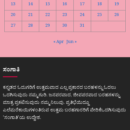
13
14
15
16
17
18
19
20
21
22
23
24
25
26
27
28
29
30
31
« Apr
Jun »
ಸಂಗಾತಿ
ಕನ್ನಡದ ಓದುಗರಿಗೆ ಉತ್ತಮವಾದ ಎಲ್ಲ ಪ್ರಕಾರದ ಬರಹಳನ್ನು ಓದಲು
ಒದಗಿಸುವುದು ನಮ್ಮ ಗುರಿ. ಜನಪರವಾದ, ಜೀವಪರವಾದ ಬರಹಗಳನ್ನು
ಮಾತ್ರ ಪ್ರಕಟಿಸುವುದು ನಮ್ಮ ನಿಲುವು. ಪ್ರತಿಭೆಯಿದ್ದೂ
ಎಲೆಮರೆಕಾಯಿಗಳಂತಿರುವ ಉತ್ತಮ ಬರಹಗಾರರಿಗೆ ವೇದಿಕೆಒದಗಿಸುವುದು
ʼಸಂಗಾತಿʼಯ ಉದ್ದೇಶ.