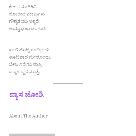
ಕೇಳದ ಮುದಿಕಿವಿ
ಜೋರಾದ ಮಾತುಗಳು
ಗೌಪ್ಯತೆಯು ಇಲ್ಲದೆ
ಆಯ್ತು ಢಣಾ ಡಂಗುರ.
ಖಾಲಿ ಹೊಟ್ಟೆಯಲ್ಲೊಂದು
ಊಟವಾದ ಮೇಲೊಂದು,
ಬೇಕು ನಿದ್ರೆಗೂ ರಾತ್ರಿ
ಬಣ್ಣ ಬಣ್ಣದ ಮಾತ್ರೆ.
ವ್ಯಾಸ ಜೋಶಿ
.
About The Author