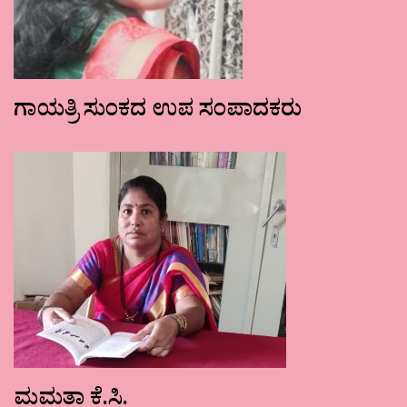
ಗಾಯತ್ರಿ ಸುಂಕದ ಉಪ ಸಂಪಾದಕರು
ಮಮತಾ ಕೆ.ಸಿ.