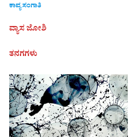
ಕಾವ್ಯ ಸಂಗಾತಿ
ವ್ಯಾಸ ಜೋಶಿ
ತನಗಗಳು