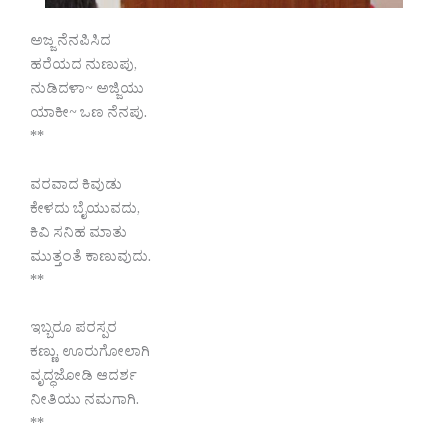
ಅಜ್ಜ ನೆನಪಿಸಿದ
ಹರೆಯದ ನುಣುಪು,
ನುಡಿದಳಾ~ ಅಜ್ಜಿಯು
ಯಾಕೀ~ ಒಣ ನೆನಪು.
**
ವರವಾದ ಕಿವುಡು
ಕೇಳದು ಬೈಯುವದು,
ಕಿವಿ ಸನಿಹ ಮಾತು
ಮುತ್ತಂತೆ ಕಾಣುವುದು.
**
ಇಬ್ಬರೂ ಪರಸ್ಪರ
ಕಣ್ಣು, ಊರುಗೋಲಾಗಿ
ವೃದ್ಧಜೋಡಿ ಆದರ್ಶ
ನೀತಿಯು ನಮಗಾಗಿ.
**