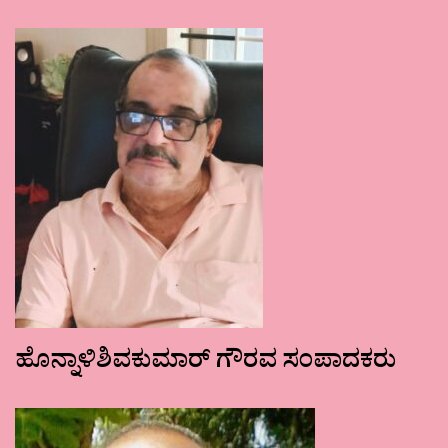
ಹೊನ್ನಾಳಿಶಿವಕುಮಾರ್ ಗೌರವ ಸಂಪಾದಕರು