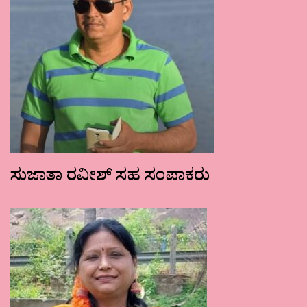
ಸುಜಾತಾ ರವೀಶ್ ಸಹ ಸಂಪಾಕರು