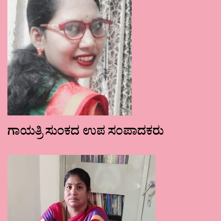
ಗಾಯತ್ರಿ ಸುಂಕದ ಉಪ ಸಂಪಾದಕರು