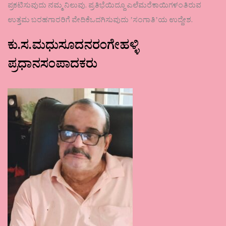
ಪ್ರಕಟಿಸುವುದು ನಮ್ಮ ನಿಲುವು. ಪ್ರತಿಭೆಯಿದ್ದೂ ಎಲೆಮರೆಕಾಯಿಗಳಂತಿರುವ
ಉತ್ತಮ ಬರಹಗಾರರಿಗೆ ವೇದಿಕೆಒದಗಿಸುವುದು ʼಸಂಗಾತಿʼಯ ಉದ್ದೇಶ.
ಕು.ಸ.ಮಧುಸೂದನರಂಗೇಹಳ್ಳಿ
ಪ್ರಧಾನಸಂಪಾದಕರು