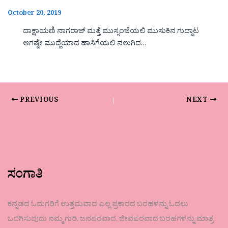
October 20, 2019
ದಾಕ್ಷಾಯಣಿ ನಾಗರಾಜ್ ಮತ್ತೆ ಮುಸ್ಸಂಜೆಯಲಿ ಮುಸುಕಿನ ಗುದ್ದಾಟ
ಆಗಷ್ಟೇ ಮುದ್ದೆಯಾದ ಹಾಸಿಗೆಯಲಿ ನಲುಗಿದ…
PREVIOUS
NEXT
ಸಂಗಾತಿ
ಕನ್ನಡದ ಓದುಗರಿಗೆ ಉತ್ತಮವಾದ ಎಲ್ಲ ಪ್ರಕಾರದ ಬರಹಳನ್ನು ಓದಲು
ಒದಗಿಸುವುದು ನಮ್ಮ ಗುರಿ. ಜನಪರವಾದ, ಜೀವಪರವಾದ ಬರಹಗಳನ್ನು ಮಾತ್ರ