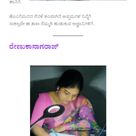
ಹಾಸಿಗೆ,
ಹೊಂಗೆಮರದ ನೆರಳೆ ತಂಪಾಗಿದೆ ಅಪ್ಪಮಗಳ ನಿದ್ದೆಗೆ
ಸಾಕಲ್ಲವೇ ಈ ತಾಣ ನೆಮ್ಮದಿ ಹುಡುಕುವ ಅಜ್ಞಾನಿಗಳಿಗೆ .
ರೇಣುಕಾನಾಗರಾಜ್