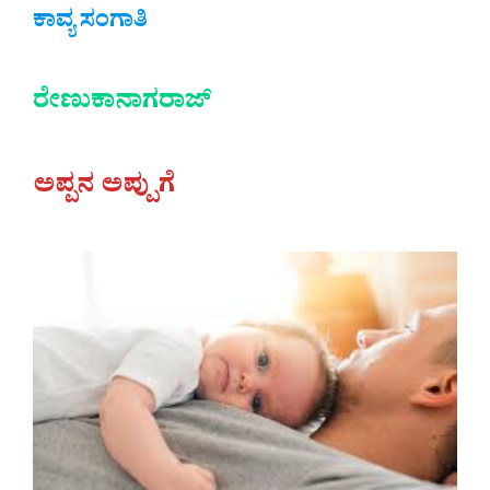
ಕಾವ್ಯ ಸಂಗಾತಿ
ರೇಣುಕಾನಾಗರಾಜ್
ಅಪ್ಪನ ಅಪ್ಪುಗೆ