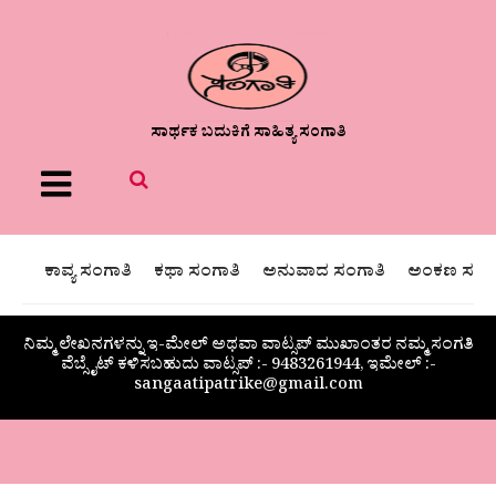
ಸಾರ್ಥಕ ಬದುಕಿಗೆ ಸಾಹಿತ್ಯ ಸಂಗಾತಿ
Menu
ಕಾವ್ಯ ಸಂಗಾತಿ
ಕಥಾ ಸಂಗಾತಿ
ಅನುವಾದ ಸಂಗಾತಿ
ಅಂಕಣ ಸಂಗಾ
ನಿಮ್ಮ ಲೇಖನಗಳನ್ನು ಇ-ಮೇಲ್ ಅಥವಾ ವಾಟ್ಸಪ್ ಮುಖಾಂತರ ನಮ್ಮ ಸಂಗತಿ
ವೆಬ್ಸೈಟ್ ಕಳಿಸಬಹುದು ವಾಟ್ಸಪ್‌ :- 9483261944, ಇಮೇಲ್ :-
sangaatipatrike@gmail.com