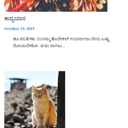
ಕಾವ್ಯಯಾನ
October 19, 2019
ಹೂ ಕವಿತೆಗಳು. ರಂಗಮ್ಮ ಹೊದೇಕಲ್ ಗಂಧವಾಗಲು ಬೇರು ಎಷ್ಟು
ನೋಯಬೇಕೋ.. ಘಮ ವಾಗಲು…