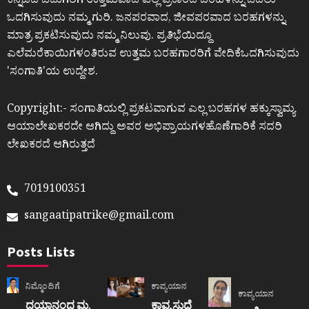
ಕನ್ನಡದ ಓದುಗರಿಗೆ ಉತ್ತಮವಾದ ಎಲ್ಲ ಪ್ರಕಾರದ ಬರಹಳನ್ನು ಓದಲು
ಒದಗಿಸುವುದು ನಮ್ಮ ಗುರಿ. ಜನಪರವಾದ, ಜೀವಪರವಾದ ಬರಹಗಳನ್ನು
ಮಾತ್ರ ಪ್ರಕಟಿಸುವುದು ನಮ್ಮ ನಿಲುವು. ಪ್ರತಿಭೆಯಿದ್ದೂ
ಎಲೆಮರೆಕಾಯಿಗಳಂತಿರುವ ಉತ್ತಮ ಬರಹಗಾರರಿಗೆ ವೇದಿಕೆಒದಗಿಸುವುದು
ʼಸಂಗಾತಿʼಯ ಉದ್ದೇಶ.
Copyright:- ಸಂಗಾತಿಯಲ್ಲಿ ಪ್ರಕಟವಾಗುವ ಎಲ್ಲ ಬರಹಗಳ ಹಕ್ಕುಸ್ವಾಮ್ಯ
ಆಯಾಲೇಖಕರದೇ ಆಗಿದ್ದು ಅವರ ಅಭಿಪ್ರಾಯಗಳಹೊಣೆಗಾರಿಕೆ ಸದರಿ
ಲೇಖಕರದೆ ಆಗಿರುತ್ತದೆ
7019100351
sangaatipatrike@gmail.com
Posts Lists
ನಿಮ್ಮೊಂದಿಗೆ
ಕಾವ್ಯಯಾನ
ಕಾವ್ಯಯಾನ
ದಯಾನಂದ ಮ.
ಕಾವ್ಯ ಸುಧೆ