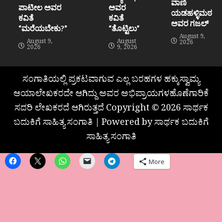
ವಾಣಿ
ಪಾಟೀಲ ಅವರ
ಅವರ
ಯಡಹಳ್ಳಿಮಠ
ಕವಿತೆ
ಕವಿತೆ
ಅವರ ಗಜಲ್
“ಮರೆಯಬೇಕು?”
“ತೊಟ್ಟಿಲು”
August 9,
August 9,
August
2026
2026
9, 2026
ಸಂಗಾತಿಯಲ್ಲಿ ಪ್ರಕಟವಾಗುವ ಎಲ್ಲ ಬರಹಗಳ ಹಕ್ಕುಸ್ವಾಮ್ಯ
ಆಯಾಲೇಖಕರದೇ ಆಗಿದ್ದು ಅವರ ಅಭಿಪ್ರಾಯಗಳಹೊಣೆಗಾರಿಕೆ
ಸದರಿ ಲೇಖಕರದೆ ಆಗಿರುತ್ತದೆ Copyright © 2026 ಸಾರ್ಥಕ
ಬದುಕಿಗೆ ಸಾಹಿತ್ಯ ಸಂಗಾತಿ | Powered by ಸಾರ್ಥಕ ಬದುಕಿಗೆ
ಸಾಹಿತ್ಯ ಸಂಗಾತಿ
More