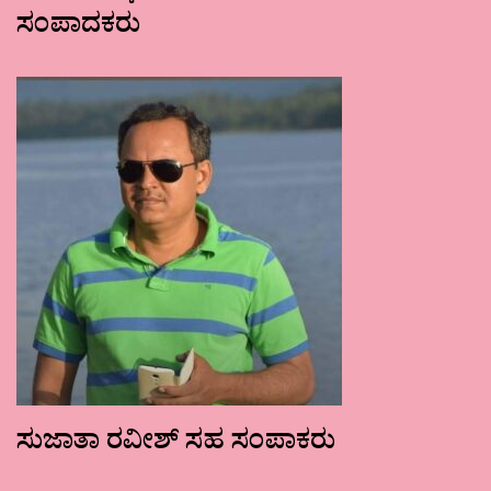
ಸಂಪಾದಕರು
ಸುಜಾತಾ ರವೀಶ್ ಸಹ ಸಂಪಾಕರು