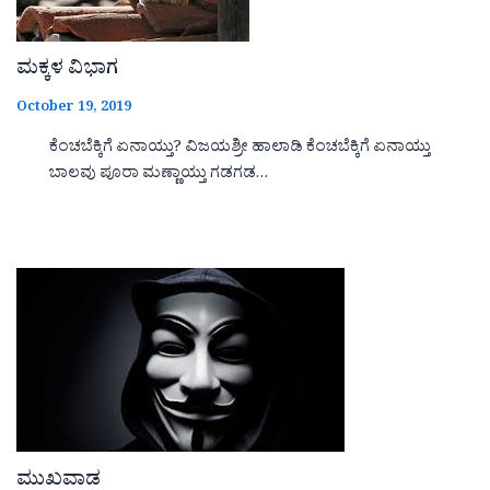
ಮಕ್ಕಳ ವಿಭಾಗ
October 19, 2019
ಕೆಂಚಬೆಕ್ಕಿಗೆ ಏನಾಯ್ತು? ವಿಜಯಶ್ರೀ ಹಾಲಾಡಿ ಕೆಂಚಬೆಕ್ಕಿಗೆ ಏನಾಯ್ತು
ಬಾಲವು ಪೂರಾ ಮಣ್ಣಾಯ್ತು ಗಡಗಡ…
ಮುಖವಾಡ