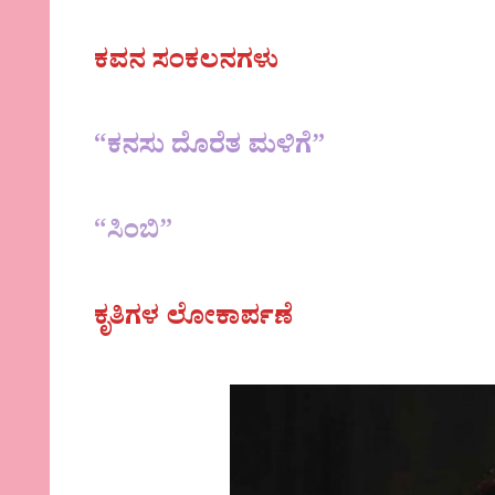
ಕವನ ಸಂಕಲನಗಳು
“ಕನಸು ದೊರೆತ ಮಳಿಗೆ”
“ಸಿಂಬಿ”
ಕೃತಿಗಳ ಲೋಕಾರ್ಪಣೆ