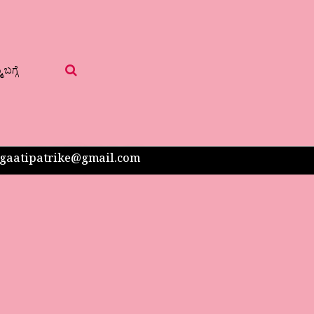
 ಬಗ್ಗೆ
 sangaatipatrike@gmail.com