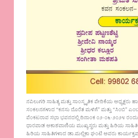
ನವಿಲುಗರಿ ಸಾಹಿತ್ಯ ಮತ್ತು ಸಾಂಸ್ಕೃತಿಕ ವೇದಿಕೆಯ ಅಧ್ಯಕ್ಷರ
ಸಂಕಲನಗಳಾದ “ಕನಸು ದೊರೆತ ಮಳಿಗೆ” ಮತ್ತು “ಸಿಂಬಿ” ಎ
ವೆಂಕಟರಾವ ಸಭಾ ಭವನದಲ್ಲಿ ದಿನಾಂಕ ೦೨-೦೬-೨೦೨೪ ರಂದು ಬೆಳಿ
ಧಾರವಾಡ ಆಕಾಶವಾಣಿಯ ಮುಖ್ಯಸ್ಥರು ಮತ್ತು ಹಿರಿಯ ಸಾಹಿತಿ
ಹಿರಿಯ ಸಾಹಿತಿಗಳಾದ ಡಾ.ಮಲ್ಲಿಕಾ ಘಂಟಿ ಅವರು ಕಾರ್ಯಕ್ರಮ