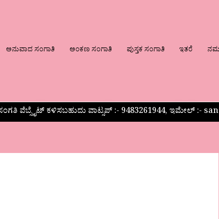
ಅನುವಾದ ಸಂಗಾತಿ
ಅಂಕಣ ಸಂಗಾತಿ
ಪುಸ್ತಕ ಸಂಗಾತಿ
ಇತರೆ
ನಮ್ಮ
ಂಗತಿ ವೆಬ್ಸೈಟ್ ಕಳಿಸಬಹುದು ವಾಟ್ಸಪ್‌ :- 9483261944, ಇಮೇಲ್ :-