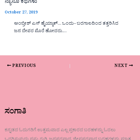
ನ್ಯಾನೊ ಕಥೆಗಳು
October 27, 2019
ಅಂಬ್ರೀಶ್ ಎಸ್ ಹೈಯ್ಯಾಳ್… ಒಂದು– ಬರಗಾಲದಿಂದ ತತ್ತರಿಸಿದ
ಜನ ದೇವರ ಮೊರೆ ಹೋದರು.…
PREVIOUS
NEXT
ಸಂಗಾತಿ
ಕನ್ನಡದ ಓದುಗರಿಗೆ ಉತ್ತಮವಾದ ಎಲ್ಲ ಪ್ರಕಾರದ ಬರಹಳನ್ನು ಓದಲು
ಒದಗಿಸುವುದು ನಮ್ಮ ಗುರಿ. ಜನಪರವಾದ, ಜೀವಪರವಾದ ಬರಹಗಳನ್ನು ಮಾತ್ರ