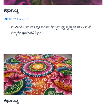
ಕಥಾಗುಚ್ಛ
October 19, 2019
ಮುಡಿಯೇರಿದ ಹೂವು! ಸಂತೇಬೆನ್ನೂರು ಫೈಜ್ನಾಟ್ರಾಜ್ ಹುಡ್ಗಿ ಮನೆ
ಪಕ್ಕಾನೇ ಇದ್ ಬಿಟ್ರೆ ಪ್ರೀತಿ…
ಕಥಾಗುಚ್ಛ