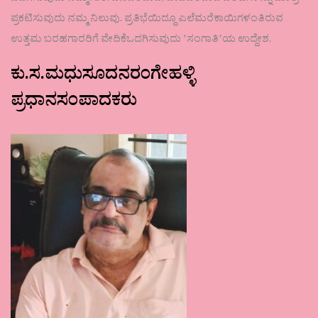
ಪ್ರಕಟಿಸುವುದು ನಮ್ಮ ನಿಲುವು. ಪ್ರತಿಭೆಯಿದ್ದೂ ಎಲೆಮರೆಕಾಯಿಗಳಂತಿರುವ
ಉತ್ತಮ ಬರಹಗಾರರಿಗೆ ವೇದಿಕೆಒದಗಿಸುವುದು ʼಸಂಗಾತಿʼಯ ಉದ್ದೇಶ.
ಕು.ಸ.ಮಧುಸೂದನರಂಗೇಹಳ್ಳಿ
ಪ್ರಧಾನಸಂಪಾದಕರು