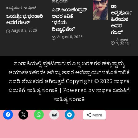
ಕಾವ್ಯಯಾನ
ಡಾ
ಕಾವ್ಯಯಾನ
ಗಝಲ್
ಎನ್.ಜಯಚಂದ್ರನ್
ಅನ್ನಪೂರ್ಣ
ಜಯಶ್ರೀ.ಭ.ಭಂಡಾರಿ
ಅವರ ಕವಿತೆ
ಹಿರೇಮಠ
ಅವರ ಗಜಲ್
“ಧರೆಯ
ಅವರ
ದಿವ್ಯಾಭಿಷೇಕ”
August 8, 2026
ಗಜಲ್
August 8, 2026
August
7, 2026
ಸಂಗಾತಿಯಲ್ಲಿ ಪ್ರಕಟವಾಗುವ ಎಲ್ಲ ಬರಹಗಳ ಹಕ್ಕುಸ್ವಾಮ್ಯ
ಆಯಾಲೇಖಕರದೇ ಆಗಿದ್ದು ಅವರ ಅಭಿಪ್ರಾಯಗಳಹೊಣೆಗಾರಿಕೆ
ಸದರಿ ಲೇಖಕರದೆ ಆಗಿರುತ್ತದೆ Copyright © 2026 ಸಾರ್ಥಕ
ಬದುಕಿಗೆ ಸಾಹಿತ್ಯ ಸಂಗಾತಿ | Powered by ಸಾರ್ಥಕ ಬದುಕಿಗೆ
ಸಾಹಿತ್ಯ ಸಂಗಾತಿ
More