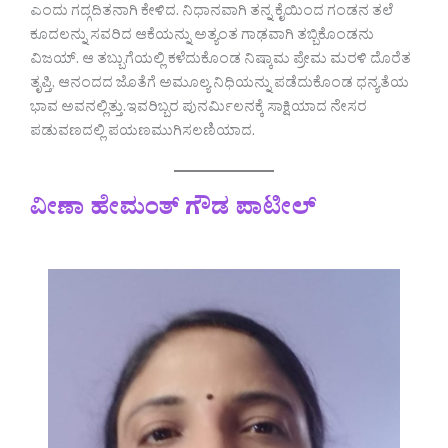
ಎಂದು ಗದ್ಗದಿತನಾಗಿ ಕೇಳಿದ. ನಿಧಾನವಾಗಿ ತನ್ನ ಕೈಯಿಂದ ಗಂಡನ ತಲೆ
ಕೂದಲನ್ನು ಸವರಿದ ಆಕೆಯನ್ನು ಅತ್ಯಂತ ಗಾಢವಾಗಿ ತಬ್ಬಿಕೊಂಡನು
ವಿಜಯ್. ಆ ತಬ್ಬುಗೆಯಲ್ಲಿ ಕಳೆದುಕೊಂಡ ನಿಷ್ಕಾಮ ಪ್ರೇಮ ಮರಳಿ ದೊರೆತ
ತೃಪ್ತಿ, ಆನಂದದ ಜೊತೆಗೆ ಅಮೂಲ್ಯ ನಿಧಿಯನ್ನು ಪಡೆದುಕೊಂಡ ಧನ್ಯತೆಯ
ಭಾವ ಅವನಲ್ಲಿತ್ತು.ಇವರಿಬ್ಬರ ಪುನರ್ಮಿಲನಕ್ಕೆ ಸಾಕ್ಷಿಯಾದ ನೇಸರ
ಪಡುವಣದಲ್ಲಿ ಪಯಣಮುಗಿಸಲಣಿಯಾದ.
ವೀಣಾ ಹೇಮಂತ್ ಗೌಡ ಪಾಟೀಲ್