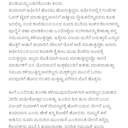
ತಿಂಡಿಯನ್ನು ಬಡಿಸಿಕೊಂಡು ತಿಂದು
ತಯಾರಾಗಿ ಆಫೀಸಿಗೆ ಹೊರಟು ಹೋಗುತ್ತಿದ್ದನು. ಆಫೀಸಿನಲ್ಲಿ 3 ಗಂಟೆಗಳ
ಓವರ್ ಟೈಮ್ ಮಾಡುತ್ತಿದ್ದ ಅವನಿಗೆ ಆತ್ಮೀಯ ಸ್ನೇಹಿತರೆನ್ನುವವರು ಕೂಡ
ಇರಲಿಲ್ಲ. ಸಂಜೆ ಶಾಲೆಯಿಂದ ಬಂದ ಸುಮಾ ಮನೆಯ ಉಳಿದ ಕೆಲಸಗಳನ್ನು
ಪೂರೈಸಿ ಚಹಾ ಮಾಡಿಕೊಂಡು ಒಂದೊಳ್ಳೆಯ ಸಂಗೀತವನ್ನು ಕೇಳುತ್ತಾ ತನ್ನ
ಸಮಯವನ್ನು ಕಳೆಯುತ್ತಿದ್ದಳು. ಇನ್ನೇನು ವಿಜಯ ಮನೆಗೆ ಬರುತ್ತಾನೆ ಎನ್ನುವ
ಹೊತ್ತಿಗೆ ಅಡುಗೆ ತಯಾರಿಸಿ ಟೇಬಲ್ ಮೇಲೆ ಅಣಿ ಮಾಡುತ್ತಿದ್ದಳು. ಅವನು
ಆಫೀಸಿನಿಂದ ಬಂದ ಕೂಡಲೇ ಕೈ ಕಾಲು ಮುಖ ತೊಳೆದು ಊಟಕ್ಕೆ
ಬರುತ್ತಿದ್ದನು. ಇಬ್ಬರು ಜೊತೆಯಾಗಿ ಊಟ ಮಾಡುತ್ತಿದ್ದರಷ್ಟೇ, ಆದರೆ
ಮಾತುಗಳಿಗೆ ಬರ. ಮೊದಲಾದರೆ ಮಕ್ಕಳೊಂದಿಗೆ ಕುಳಿತು ಮಾತನಾಡುತ್ತಾ
ಸಮಯ ಕಳೆಯುತ್ತಿದ್ದ ಅವರಿಬ್ಬರು ಮಕ್ಕಳಿಬ್ಬರು ಮುಂದೆ ಓದಲು
ಪರವೂರಿಗೆ ಹೋದ ನಂತರ ಮತ್ತಷ್ಟು ಮೌನದ ಮೊರೆ ಹೊಕ್ಕರು.
ಹೀಗೆ ಒಂದೆರಡು ತಿಂಗಳು ಕಳೆಯುವುದರೋಳಗಾಗಿ ಅವರಿಬ್ಬರ ವಿವಾಹದ
20ನೇ ವಾರ್ಷಿಕೋತ್ಸವ ಬಂದಿತ್ತು. ಹಿಂದಿನ ದಿನ ತುಸು ಬೇಗನೆ ಬಂದ
ವಿಜಯ್ ಸುಮಾಳಿಗೆ ನಾಳೆ ದೇವಸ್ಥಾನಕ್ಕೆ ಹೋಗಿ ಬರುವ, ಬೇಗನೆ ಎದ್ದು
ತಯಾರಾಗು ಎಂದು ಹೇಳಿ ತನ್ನ ಕೋಣೆಗೆ ಹೋದನು. ಸುಮ್ಮನೆ ತಲೆ
ಆಡಿಸಿದ ಸುಮಾ ಮರುದಿನ ಮುಂಜಾನೆ ಎಂದಿನಂತೆ ಬೇಗನೆ ತನ್ನೆಲ್ಲ
ಕೆಲಸಗಳನ್ನು ಪೂರೈಸಿ ತಯಾರಾದಳು. ನಿಗದಿತ ಸಮಯಕ್ಕೆ ಇಬ್ಬರು