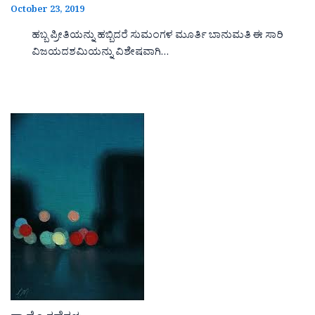
October 23, 2019
ಹಬ್ಬ ಪ್ರೀತಿಯನ್ನು ಹಬ್ಬಿದರೆ ಸುಮಂಗಳ ಮೂರ್ತಿ ಬಾನುಮತಿ ಈ ಸಾರಿ
ವಿಜಯದಶಮಿಯನ್ನು ವಿಶೇಷವಾಗಿ…