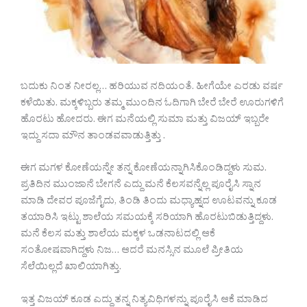
ಬದುಕು ನಿಂತ ನೀರಲ್ಲ… ಹರಿಯುವ ನದಿಯಂತೆ. ಹೀಗೆಯೇ ಎರಡು ವರ್ಷ
ಕಳೆಯಿತು. ಮಕ್ಕಳಿಬ್ಬರು ತಮ್ಮ ಮುಂದಿನ ಓದಿಗಾಗಿ ಬೇರೆ ಬೇರೆ ಊರುಗಳಿಗೆ
ಹೊರಟು ಹೋದರು. ಈಗ ಮನೆಯಲ್ಲಿ ಸುಮಾ ಮತ್ತು ವಿಜಯ್ ಇಬ್ಬರೇ
ಇದ್ದು ಸದಾ ಮೌನ ತಾಂಡವವಾಡುತ್ತಿತ್ತು .
ಈಗ ಮಗಳ ಕೋಣೆಯನ್ನೇ ತನ್ನ ಕೋಣೆಯನ್ನಾಗಿಸಿಕೊಂಡಿದ್ದಳು ಸುಮ.
ಪ್ರತಿದಿನ ಮುಂಜಾನೆ ಬೇಗನೆ ಎದ್ದು ಮನೆ ಕೆಲಸವನ್ನೆಲ್ಲ ಪೂರೈಸಿ ಸ್ನಾನ
ಮಾಡಿ ದೇವರ ಪೂಜೆಗೈದು, ತಿಂಡಿ ತಿಂದು ಮಧ್ಯಾಹ್ನದ ಊಟವನ್ನು ಕೂಡ
ತಯಾರಿಸಿ ಇಟ್ಟು ಶಾಲೆಯ ಸಮಯಕ್ಕೆ ಸರಿಯಾಗಿ ಹೊರಟುಬಿಡುತ್ತಿದ್ದಳು.
ಮನೆ ಕೆಲಸ ಮತ್ತು ಶಾಲೆಯ ಮಕ್ಕಳ ಒಡನಾಟದಲ್ಲಿ ಆಕೆ
ಸಂತೋಷವಾಗಿದ್ದಳು ನಿಜ… ಆದರೆ ಮನಸ್ಸಿನ ಮೂಲೆ ಪ್ರೀತಿಯ
ಸೆಲೆಯಿಲ್ಲದೆ ಖಾಲಿಯಾಗಿತ್ತು.
ಇತ್ತ ವಿಜಯ್ ಕೂಡ ಎದ್ದು ತನ್ನ ನಿತ್ಯವಿಧಿಗಳನ್ನು ಪೂರೈಸಿ ಆಕೆ ಮಾಡಿದ