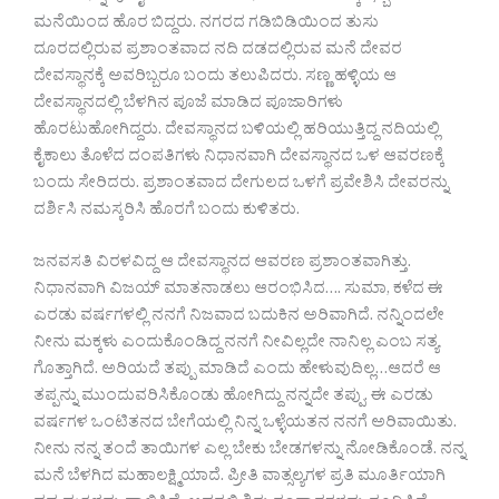
ಮನೆಯಿಂದ ಹೊರ ಬಿದ್ದರು. ನಗರದ ಗಡಿಬಿಡಿಯಿಂದ ತುಸು
ದೂರದಲ್ಲಿರುವ ಪ್ರಶಾಂತವಾದ ನದಿ ದಡದಲ್ಲಿರುವ ಮನೆ ದೇವರ
ದೇವಸ್ಥಾನಕ್ಕೆ ಅವರಿಬ್ಬರೂ ಬಂದು ತಲುಪಿದರು. ಸಣ್ಣ ಹಳ್ಳಿಯ ಆ
ದೇವಸ್ಥಾನದಲ್ಲಿ ಬೆಳಗಿನ ಪೂಜೆ ಮಾಡಿದ ಪೂಜಾರಿಗಳು
ಹೊರಟುಹೋಗಿದ್ದರು. ದೇವಸ್ಥಾನದ ಬಳಿಯಲ್ಲಿ ಹರಿಯುತ್ತಿದ್ದ ನದಿಯಲ್ಲಿ
ಕೈಕಾಲು ತೊಳೆದ ದಂಪತಿಗಳು ನಿಧಾನವಾಗಿ ದೇವಸ್ಥಾನದ ಒಳ ಆವರಣಕ್ಕೆ
ಬಂದು ಸೇರಿದರು. ಪ್ರಶಾಂತವಾದ ದೇಗುಲದ ಒಳಗೆ ಪ್ರವೇಶಿಸಿ ದೇವರನ್ನು
ದರ್ಶಿಸಿ ನಮಸ್ಕರಿಸಿ ಹೊರಗೆ ಬಂದು ಕುಳಿತರು.
ಜನವಸತಿ ವಿರಳವಿದ್ದ ಆ ದೇವಸ್ಥಾನದ ಆವರಣ ಪ್ರಶಾಂತವಾಗಿತ್ತು.
ನಿಧಾನವಾಗಿ ವಿಜಯ್ ಮಾತನಾಡಲು ಆರಂಭಿಸಿದ…. ಸುಮಾ, ಕಳೆದ ಈ
ಎರಡು ವರ್ಷಗಳಲ್ಲಿ ನನಗೆ ನಿಜವಾದ ಬದುಕಿನ ಅರಿವಾಗಿದೆ. ನನ್ನಿಂದಲೇ
ನೀನು ಮಕ್ಕಳು ಎಂದುಕೊಂಡಿದ್ದ ನನಗೆ ನೀವಿಲ್ಲದೇ ನಾನಿಲ್ಲ ಎಂಬ ಸತ್ಯ
ಗೊತ್ತಾಗಿದೆ. ಅರಿಯದೆ ತಪ್ಪು ಮಾಡಿದೆ ಎಂದು ಹೇಳುವುದಿಲ್ಲ…ಆದರೆ ಆ
ತಪ್ಪನ್ನು ಮುಂದುವರಿಸಿಕೊಂಡು ಹೋಗಿದ್ದು ನನ್ನದೇ ತಪ್ಪು. ಈ ಎರಡು
ವರ್ಷಗಳ ಒಂಟಿತನದ ಬೇಗೆಯಲ್ಲಿ ನಿನ್ನ ಒಳ್ಳೆಯತನ ನನಗೆ ಅರಿವಾಯಿತು.
ನೀನು ನನ್ನ ತಂದೆ ತಾಯಿಗಳ ಎಲ್ಲ ಬೇಕು ಬೇಡಗಳನ್ನು ನೋಡಿಕೊಂಡೆ. ನನ್ನ
ಮನೆ ಬೆಳಗಿದ ಮಹಾಲಕ್ಷ್ಮಿಯಾದೆ. ಪ್ರೀತಿ ವಾತ್ಸಲ್ಯಗಳ ಪ್ರತಿ ಮೂರ್ತಿಯಾಗಿ