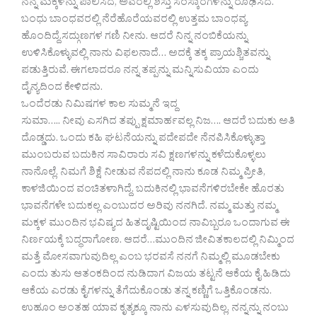
ನನ್ನ ಮಕ್ಕಳನ್ನು ಪಾಲಿಸಿದೆ, ಅವರಲ್ಲಿ ಶಿಸ್ತು ಸಂಸ್ಕಾರಗಳನ್ನು ರೂಢಿಸಿದೆ.
ಬಂಧು ಬಾಂಧವರಲ್ಲಿ ನೆರೆಹೊರೆಯವರಲ್ಲಿ ಉತ್ತಮ ಬಾಂಧವ್ಯ
ಹೊಂದಿದ್ದೆ.ಸದ್ಗುಣಗಳ ಗಣಿ ನೀನು. ಆದರೆ ನಿನ್ನ ನಂಬಿಕೆಯನ್ನು
ಉಳಿಸಿಕೊಳ್ಳುವಲ್ಲಿ ನಾನು ವಿಫಲನಾದೆ… ಅದಕ್ಕೆ ತಕ್ಕ ಪ್ರಾಯಶ್ಚಿತವನ್ನು
ಪಡುತ್ತಿರುವೆ. ಈಗಲಾದರೂ ನನ್ನ ತಪ್ಪನ್ನು ಮನ್ನಿಸುವಿಯಾ ಎಂದು
ದೈನ್ಯದಿಂದ ಕೇಳಿದನು.
ಒಂದೆರಡು ನಿಮಿಷಗಳ ಕಾಲ ಸುಮ್ಮನೆ ಇದ್ದ
ಸುಮಾ….. ನೀವು ಎಸಗಿದ ತಪ್ಪು ಕ್ಷಮಾರ್ಹವಲ್ಲ ನಿಜ…. ಆದರೆ ಬದುಕು ಅತಿ
ದೊಡ್ಡದು. ಒಂದು ಕಹಿ ಘಟನೆಯನ್ನು ಪದೇಪದೇ ನೆನಪಿಸಿಕೊಳ್ಳುತ್ತಾ
ಮುಂಬರುವ ಬದುಕಿನ ಸಾವಿರಾರು ಸವಿ ಕ್ಷಣಗಳನ್ನು ಕಳೆದುಕೊಳ್ಳಲು
ನಾನೊಲ್ಲೆ. ನಿಮಗೆ ಶಿಕ್ಷೆ ನೀಡುವ ನೆಪದಲ್ಲಿ ನಾನು ಕೂಡ ನಿಮ್ಮ ಪ್ರೀತಿ,
ಕಾಳಜಿಯಿಂದ ವಂಚಿತಳಾಗಿದ್ದೆ. ಬದುಕಿನಲ್ಲಿ ಭಾವನೆಗಳಿರಬೇಕೇ ಹೊರತು
ಭಾವನೆಗಳೇ ಬದುಕಲ್ಲ ಎಂಬುದರ ಅರಿವು ನನಗಿದೆ. ನಮ್ಮ ಮತ್ತು ನಮ್ಮ
ಮಕ್ಕಳ ಮುಂದಿನ ಭವಿಷ್ಯದ ಹಿತದೃಷ್ಟಿಯಿಂದ ನಾವಿಬ್ಬರೂ ಒಂದಾಗುವ ಈ
ನಿರ್ಣಯಕ್ಕೆ ಬದ್ಧರಾಗೋಣ. ಆದರೆ…ಮುಂದಿನ ಜೀವಿತಕಾಲದಲ್ಲಿ ನಿಮ್ಮಿಂದ
ಮತ್ತೆ ಮೋಸವಾಗುವುದಿಲ್ಲ ಎಂಬ ಭರವಸೆ ನನಗೆ ನಿಮ್ಮಲ್ಲಿ ಮೂಡಬೇಕು
ಎಂದು ತುಸು ಆತಂಕದಿಂದ ನುಡಿದಾಗ ವಿಜಯ ತಟ್ಟನೆ ಆಕೆಯ ಕೈ ಹಿಡಿದು
ಆಕೆಯ ಎರಡು ಕೈಗಳನ್ನು ತೆಗೆದುಕೊಂಡು ತನ್ನ ಕಣ್ಣಿಗೆ ಒತ್ತಿಕೊಂಡನು.
ಉಹೂಂ ಅಂತಹ ಯಾವ ಕೃತ್ಯಕ್ಕೂ ನಾನು ಎಳಸುವುದಿಲ್ಲ, ನನ್ನನ್ನು ನಂಬು