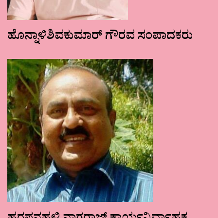
ಹೊನ್ನಾಳಿಶಿವಕುಮಾರ್ ಗೌರವ ಸಂಪಾದಕರು