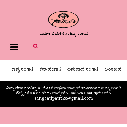
ಸಾರ್ಥಕ ಬದುಕಿಗೆ ಸಾಹಿತ್ಯ ಸಂಗಾತಿ
Menu
ಕಾವ್ಯ ಸಂಗಾತಿ
ಕಥಾ ಸಂಗಾತಿ
ಅನುವಾದ ಸಂಗಾತಿ
ಅಂಕಣ ಸಂಗಾ
ನಿಮ್ಮ ಲೇಖನಗಳನ್ನು ಇ-ಮೇಲ್ ಅಥವಾ ವಾಟ್ಸಪ್ ಮುಖಾಂತರ ನಮ್ಮ ಸಂಗತಿ
ವೆಬ್ಸೈಟ್ ಕಳಿಸಬಹುದು ವಾಟ್ಸಪ್‌ :- 9483261944, ಇಮೇಲ್ :-
sangaatipatrike@gmail.com