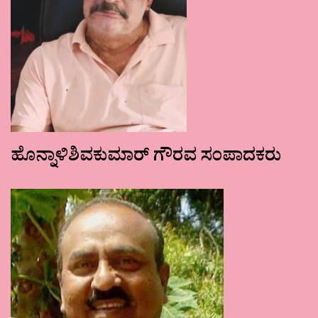
ಹೊನ್ನಾಳಿಶಿವಕುಮಾರ್ ಗೌರವ ಸಂಪಾದಕರು