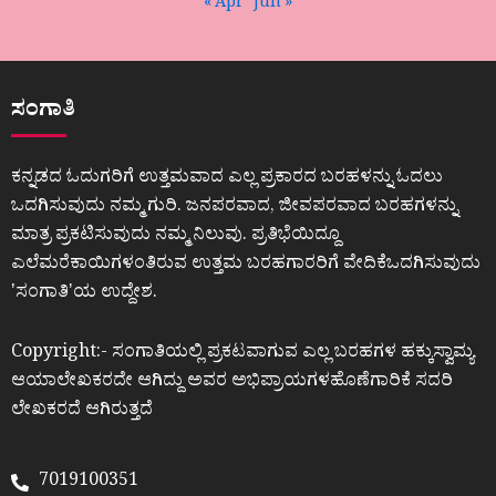
« Apr
Jun »
ಸಂಗಾತಿ
ಕನ್ನಡದ ಓದುಗರಿಗೆ ಉತ್ತಮವಾದ ಎಲ್ಲ ಪ್ರಕಾರದ ಬರಹಳನ್ನು ಓದಲು
ಒದಗಿಸುವುದು ನಮ್ಮ ಗುರಿ. ಜನಪರವಾದ, ಜೀವಪರವಾದ ಬರಹಗಳನ್ನು
ಮಾತ್ರ ಪ್ರಕಟಿಸುವುದು ನಮ್ಮ ನಿಲುವು. ಪ್ರತಿಭೆಯಿದ್ದೂ
ಎಲೆಮರೆಕಾಯಿಗಳಂತಿರುವ ಉತ್ತಮ ಬರಹಗಾರರಿಗೆ ವೇದಿಕೆಒದಗಿಸುವುದು
ʼಸಂಗಾತಿʼಯ ಉದ್ದೇಶ.
Copyright:- ಸಂಗಾತಿಯಲ್ಲಿ ಪ್ರಕಟವಾಗುವ ಎಲ್ಲ ಬರಹಗಳ ಹಕ್ಕುಸ್ವಾಮ್ಯ
ಆಯಾಲೇಖಕರದೇ ಆಗಿದ್ದು ಅವರ ಅಭಿಪ್ರಾಯಗಳಹೊಣೆಗಾರಿಕೆ ಸದರಿ
ಲೇಖಕರದೆ ಆಗಿರುತ್ತದೆ
7019100351