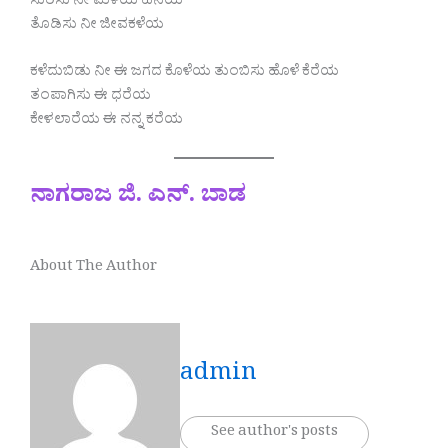
ಸುರಿಸು ನೀ ಮಳೆಯ ಹನಿಯ
ತೊಡಿಸು ನೀ ಜೀವಕಳೆಯ
ಕಳೆದುಬಿಡು ನೀ ಈ ಜಗದ ಕೊಳೆಯ ತುಂಬಿಸು ಹೊಳೆ ಕೆರೆಯ
ತಂಪಾಗಿಸು ಈ ಧರೆಯ
ಕೇಳಲಾರೆಯ ಈ ನನ್ನ ಕರೆಯ
ನಾಗರಾಜ ಜಿ. ಎನ್. ಬಾಡ
About The Author
admin
See author's posts