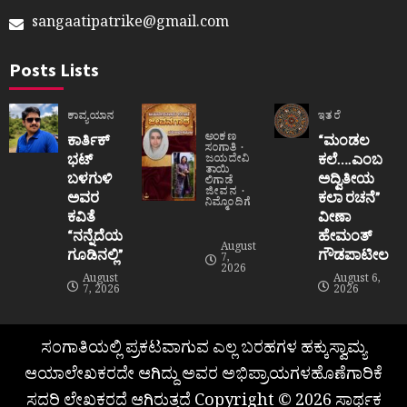
sangaatipatrike@gmail.com
Posts Lists
ಕಾವ್ಯಯಾನ
ಇತರೆ
ಅಂಕಣ
ಕಾರ್ತಿಕ್
“ಮಂಡಲ
ಸಂಗಾತಿ
ಭಟ್
ಕಲೆ….ಎಂಬ
ಜಯದೇವಿ
ತಾಯಿ
ಬಳಗುಳಿ
ಅದ್ವಿತೀಯ
ಲಿಗಾಡೆ
ಜೀವನ
ಅವರ
ಕಲಾ ರಚನೆ”‌
ನಿಮ್ಮೊಂದಿಗೆ
ಕವಿತೆ
ವೀಣಾ
“ನನ್ನೆದೆಯ
ಹೇಮಂತ್‌
August
ಗೂಡಿನಲ್ಲಿ”
ಗೌಡಪಾಟೀಲ
7,
2026
August
August 6,
7, 2026
2026
ಸಂಗಾತಿಯಲ್ಲಿ ಪ್ರಕಟವಾಗುವ ಎಲ್ಲ ಬರಹಗಳ ಹಕ್ಕುಸ್ವಾಮ್ಯ
ಆಯಾಲೇಖಕರದೇ ಆಗಿದ್ದು ಅವರ ಅಭಿಪ್ರಾಯಗಳಹೊಣೆಗಾರಿಕೆ
ಸದರಿ ಲೇಖಕರದೆ ಆಗಿರುತ್ತದೆ Copyright © 2026 ಸಾರ್ಥಕ