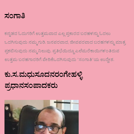
ಸಂಗಾತಿ
ಕನ್ನಡದ ಓದುಗರಿಗೆ ಉತ್ತಮವಾದ ಎಲ್ಲ ಪ್ರಕಾರದ ಬರಹಳನ್ನು ಓದಲು
ಒದಗಿಸುವುದು ನಮ್ಮ ಗುರಿ. ಜನಪರವಾದ, ಜೀವಪರವಾದ ಬರಹಗಳನ್ನು ಮಾತ್ರ
ಪ್ರಕಟಿಸುವುದು ನಮ್ಮ ನಿಲುವು. ಪ್ರತಿಭೆಯಿದ್ದೂ ಎಲೆಮರೆಕಾಯಿಗಳಂತಿರುವ
ಉತ್ತಮ ಬರಹಗಾರರಿಗೆ ವೇದಿಕೆಒದಗಿಸುವುದು ʼಸಂಗಾತಿʼಯ ಉದ್ದೇಶ.
ಕು.ಸ.ಮಧುಸೂದನರಂಗೇಹಳ್ಳಿ
ಪ್ರಧಾನಸಂಪಾದಕರು