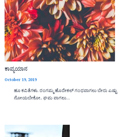
ಕಾವ್ಯಯಾನ
October 19, 2019
ಹೂ ಕವಿತೆಗಳು. ರಂಗಮ್ಮ ಹೊದೇಕಲ್ ಗಂಧವಾಗಲು ಬೇರು ಎಷ್ಟು
ನೋಯಬೇಕೋ.. ಘಮ ವಾಗಲು…