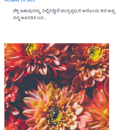
October 19, 2019
ಲೆಕ್ಕ ಇಡುವುದನ್ನು ನಿಲ್ಲಿಸಿದ್ದೇನೆ ಚಂದ್ರಪ್ರಭ.ಬಿ ಅದೊಂದು ದಿನ ಅಪ್ಪ
ನನ್ನ ಅವಸರಿಸಿ ಬರ…