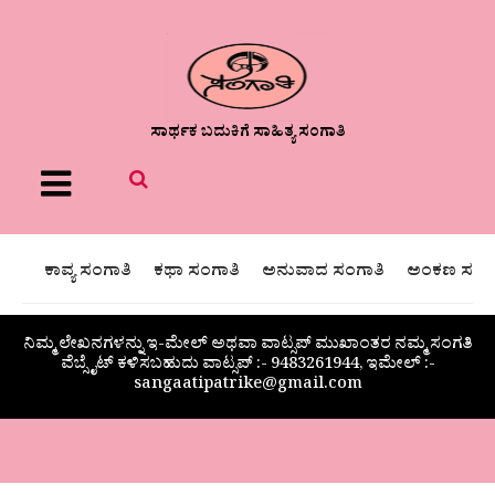
ಸಾರ್ಥಕ ಬದುಕಿಗೆ ಸಾಹಿತ್ಯ ಸಂಗಾತಿ
Menu
ಕಾವ್ಯ ಸಂಗಾತಿ
ಕಥಾ ಸಂಗಾತಿ
ಅನುವಾದ ಸಂಗಾತಿ
ಅಂಕಣ ಸಂಗಾ
ನಿಮ್ಮ ಲೇಖನಗಳನ್ನು ಇ-ಮೇಲ್ ಅಥವಾ ವಾಟ್ಸಪ್ ಮುಖಾಂತರ ನಮ್ಮ ಸಂಗತಿ
ವೆಬ್ಸೈಟ್ ಕಳಿಸಬಹುದು ವಾಟ್ಸಪ್‌ :- 9483261944, ಇಮೇಲ್ :-
sangaatipatrike@gmail.com