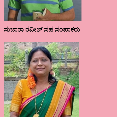
ಸುಜಾತಾ ರವೀಶ್ ಸಹ ಸಂಪಾಕರು