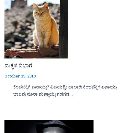
ಮಕ್ಕಳ ವಿಭಾಗ
October 19, 2019
ಕೆಂಚಬೆಕ್ಕಿಗೆ ಏನಾಯ್ತು? ವಿಜಯಶ್ರೀ ಹಾಲಾಡಿ ಕೆಂಚಬೆಕ್ಕಿಗೆ ಏನಾಯ್ತು
ಬಾಲವು ಪೂರಾ ಮಣ್ಣಾಯ್ತು ಗಡಗಡ…