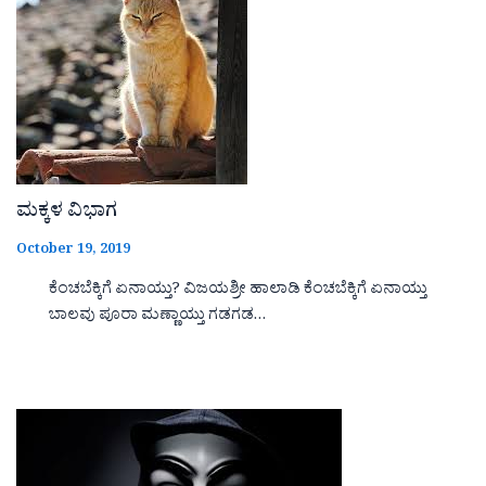
ಮಕ್ಕಳ ವಿಭಾಗ
October 19, 2019
ಕೆಂಚಬೆಕ್ಕಿಗೆ ಏನಾಯ್ತು? ವಿಜಯಶ್ರೀ ಹಾಲಾಡಿ ಕೆಂಚಬೆಕ್ಕಿಗೆ ಏನಾಯ್ತು
ಬಾಲವು ಪೂರಾ ಮಣ್ಣಾಯ್ತು ಗಡಗಡ…