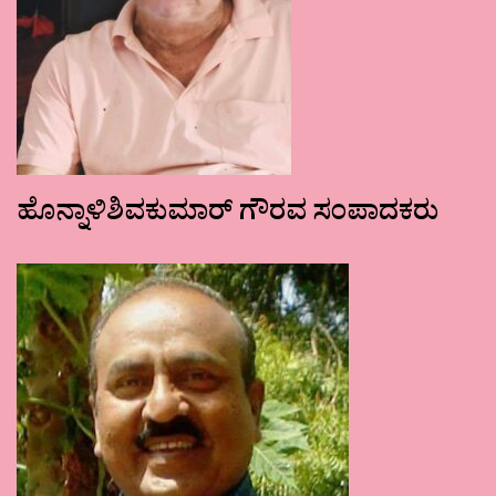
ಹೊನ್ನಾಳಿಶಿವಕುಮಾರ್ ಗೌರವ ಸಂಪಾದಕರು