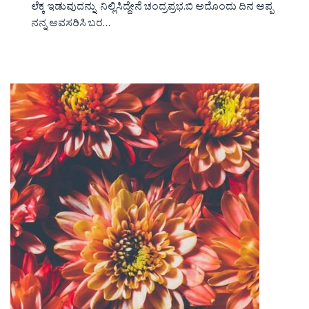
ಲೆಕ್ಕ ಇಡುವುದನ್ನು ನಿಲ್ಲಿಸಿದ್ದೇನೆ ಚಂದ್ರಪ್ರಭ.ಬಿ ಅದೊಂದು ದಿನ ಅಪ್ಪ
ನನ್ನ ಅವಸರಿಸಿ ಬರ…