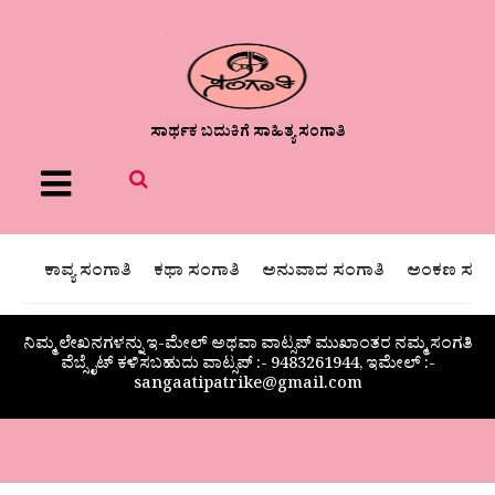
ಸಾರ್ಥಕ ಬದುಕಿಗೆ ಸಾಹಿತ್ಯ ಸಂಗಾತಿ
Menu
ಕಾವ್ಯ ಸಂಗಾತಿ
ಕಥಾ ಸಂಗಾತಿ
ಅನುವಾದ ಸಂಗಾತಿ
ಅಂಕಣ ಸಂಗಾ
ನಿಮ್ಮ ಲೇಖನಗಳನ್ನು ಇ-ಮೇಲ್ ಅಥವಾ ವಾಟ್ಸಪ್ ಮುಖಾಂತರ ನಮ್ಮ ಸಂಗತಿ
ವೆಬ್ಸೈಟ್ ಕಳಿಸಬಹುದು ವಾಟ್ಸಪ್‌ :- 9483261944, ಇಮೇಲ್ :-
sangaatipatrike@gmail.com