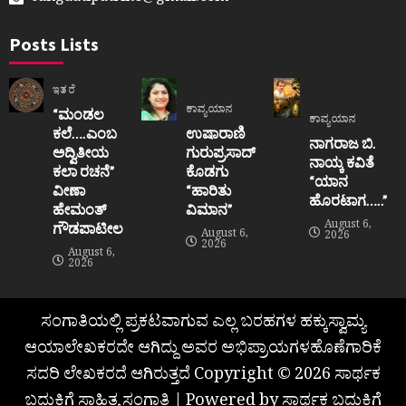
Posts Lists
ಇತರೆ
ಕಾವ್ಯಯಾನ
“ಮಂಡಲ
ಕಾವ್ಯಯಾನ
ಕಲೆ….ಎಂಬ
ಉಷಾರಾಣಿ
ನಾಗರಾಜ ಬಿ.
ಅದ್ವಿತೀಯ
ಗುರುಪ್ರಸಾದ್
ನಾಯ್ಕ ಕವಿತೆ
ಕಲಾ ರಚನೆ”‌
ಕೊಡಗು
“ಯಾನ
ವೀಣಾ
“ಹಾರಿತು
ಹೊರಟಾಗ…..”
ಹೇಮಂತ್‌
ವಿಮಾನ”
August 6,
ಗೌಡಪಾಟೀಲ
August 6,
2026
2026
August 6,
2026
ಸಂಗಾತಿಯಲ್ಲಿ ಪ್ರಕಟವಾಗುವ ಎಲ್ಲ ಬರಹಗಳ ಹಕ್ಕುಸ್ವಾಮ್ಯ
ಆಯಾಲೇಖಕರದೇ ಆಗಿದ್ದು ಅವರ ಅಭಿಪ್ರಾಯಗಳಹೊಣೆಗಾರಿಕೆ
ಸದರಿ ಲೇಖಕರದೆ ಆಗಿರುತ್ತದೆ Copyright © 2026 ಸಾರ್ಥಕ
ಬದುಕಿಗೆ ಸಾಹಿತ್ಯ ಸಂಗಾತಿ | Powered by ಸಾರ್ಥಕ ಬದುಕಿಗೆ