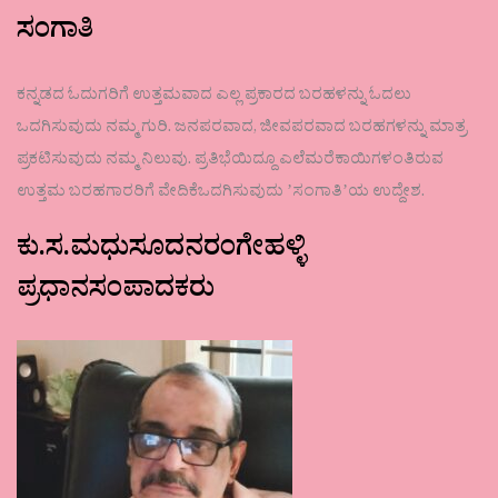
ಸಂಗಾತಿ
ಕನ್ನಡದ ಓದುಗರಿಗೆ ಉತ್ತಮವಾದ ಎಲ್ಲ ಪ್ರಕಾರದ ಬರಹಳನ್ನು ಓದಲು
ಒದಗಿಸುವುದು ನಮ್ಮ ಗುರಿ. ಜನಪರವಾದ, ಜೀವಪರವಾದ ಬರಹಗಳನ್ನು ಮಾತ್ರ
ಪ್ರಕಟಿಸುವುದು ನಮ್ಮ ನಿಲುವು. ಪ್ರತಿಭೆಯಿದ್ದೂ ಎಲೆಮರೆಕಾಯಿಗಳಂತಿರುವ
ಉತ್ತಮ ಬರಹಗಾರರಿಗೆ ವೇದಿಕೆಒದಗಿಸುವುದು ʼಸಂಗಾತಿʼಯ ಉದ್ದೇಶ.
ಕು.ಸ.ಮಧುಸೂದನರಂಗೇಹಳ್ಳಿ
ಪ್ರಧಾನಸಂಪಾದಕರು