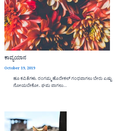
ಕಾವ್ಯಯಾನ
October 19, 2019
ಹೂ ಕವಿತೆಗಳು. ರಂಗಮ್ಮ ಹೊದೇಕಲ್ ಗಂಧವಾಗಲು ಬೇರು ಎಷ್ಟು
ನೋಯಬೇಕೋ.. ಘಮ ವಾಗಲು…