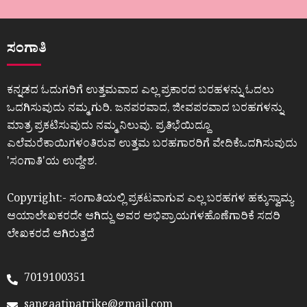
ಸಂಗಾತಿ
ಕನ್ನಡದ ಓದುಗರಿಗೆ ಉತ್ತಮವಾದ ಎಲ್ಲ ಪ್ರಕಾರದ ಬರಹಳನ್ನು ಓದಲು
ಒದಗಿಸುವುದು ನಮ್ಮ ಗುರಿ. ಜನಪರವಾದ, ಜೀವಪರವಾದ ಬರಹಗಳನ್ನು
ಮಾತ್ರ ಪ್ರಕಟಿಸುವುದು ನಮ್ಮ ನಿಲುವು. ಪ್ರತಿಭೆಯಿದ್ದೂ
ಎಲೆಮರೆಕಾಯಿಗಳಂತಿರುವ ಉತ್ತಮ ಬರಹಗಾರರಿಗೆ ವೇದಿಕೆಒದಗಿಸುವುದು
ʼಸಂಗಾತಿʼಯ ಉದ್ದೇಶ.
Copyright:- ಸಂಗಾತಿಯಲ್ಲಿ ಪ್ರಕಟವಾಗುವ ಎಲ್ಲ ಬರಹಗಳ ಹಕ್ಕುಸ್ವಾಮ್ಯ
ಆಯಾಲೇಖಕರದೇ ಆಗಿದ್ದು ಅವರ ಅಭಿಪ್ರಾಯಗಳಹೊಣೆಗಾರಿಕೆ ಸದರಿ
ಲೇಖಕರದೆ ಆಗಿರುತ್ತದೆ
7019100351
sangaatipatrike@gmail.com