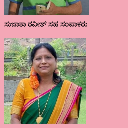
ಸುಜಾತಾ ರವೀಶ್ ಸಹ ಸಂಪಾಕರು