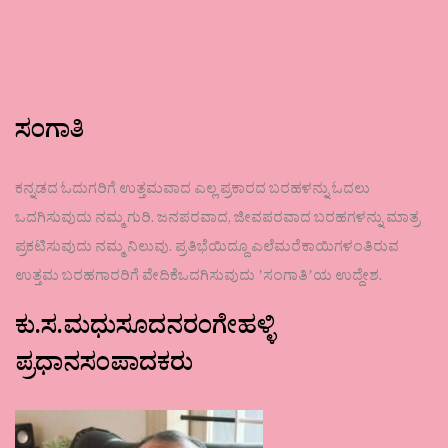
ಸಂಗಾತಿ
ಕನ್ನಡದ ಓದುಗರಿಗೆ ಉತ್ತಮವಾದ ಎಲ್ಲ ಪ್ರಕಾರದ ಬರಹಳನ್ನು ಓದಲು
ಒದಗಿಸುವುದು ನಮ್ಮ ಗುರಿ. ಜನಪರವಾದ, ಜೀವಪರವಾದ ಬರಹಗಳನ್ನು ಮಾತ್ರ
ಪ್ರಕಟಿಸುವುದು ನಮ್ಮ ನಿಲುವು. ಪ್ರತಿಭೆಯಿದ್ದೂ ಎಲೆಮರೆಕಾಯಿಗಳಂತಿರುವ
ಉತ್ತಮ ಬರಹಗಾರರಿಗೆ ವೇದಿಕೆಒದಗಿಸುವುದು ʼಸಂಗಾತಿʼಯ ಉದ್ದೇಶ.
ಕು.ಸ.ಮಧುಸೂದನರಂಗೇಹಳ್ಳಿ
ಪ್ರಧಾನಸಂಪಾದಕರು