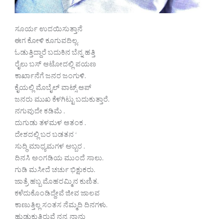
ಸೂರ್ಯ ಉದಯಿಸುತ್ತಾನೆ
ಈಗ ಕೋಳಿ ಕೂಗುವದಿಲ್ಲ.
ಓಡುತ್ತಿದ್ದಾರೆ ಬದುಕಿನ ಬೆನ್ನ ಹತ್ತಿ
ರೈಲು ಬಸ್ ಆಟೋದಲ್ಲಿ ಪಯಣ
ಕಾರ್ಖಾನೆಗೆ ಜನರ ಜಂಗುಳಿ.
ಕೈಯಲ್ಲಿ ಮೊಬೈಲ್ ವಾಟ್ಸ್ ಆಪ್
ಜನರು ಮುಖ ಕೆಳಗಿಟ್ಟು ಬದುಕುತ್ತಾರೆ.
ನಗುವುದೇ ಕಡಿಮೆ .
ದುಗುಡು ತಳಮಳ ಆತಂಕ .
ದೇಶದಲ್ಲಿ ಬರ ಬಡತನ ‘
ಸುದ್ಧಿ ಮಾಧ್ಯಮಗಳ ಅಬ್ಬರ .
ದಿನಸಿ ಅಂಗಡಿಯ ಮುಂದೆ ಸಾಲು.
ಗುಡಿ ಮಸೀದೆ ಚರ್ಚು ಭಿಕ್ಷುಕರು.
ಜಾತ್ರೆ ಹಬ್ಬ ಮೊಹರಮ್ಮಿನ ಕುಣಿತ.
ಕಳೆದುಕೊಂಡಿದ್ದೇವೆ ಜೀವ ಜಾಲವ
ಕಾಣುತ್ತಿಲ್ಲ ಸಂತಸ ನೆಮ್ಮದಿ ದಿನಗಳು.
ಹುಡುಕುತ್ತಿರುವೆ ನನ್ನ ನಾನು