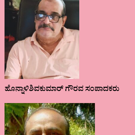
ಹೊನ್ನಾಳಿಶಿವಕುಮಾರ್ ಗೌರವ ಸಂಪಾದಕರು