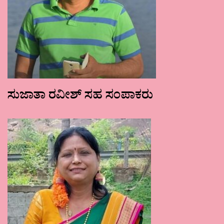
ಸುಜಾತಾ ರವೀಶ್ ಸಹ ಸಂಪಾಕರು