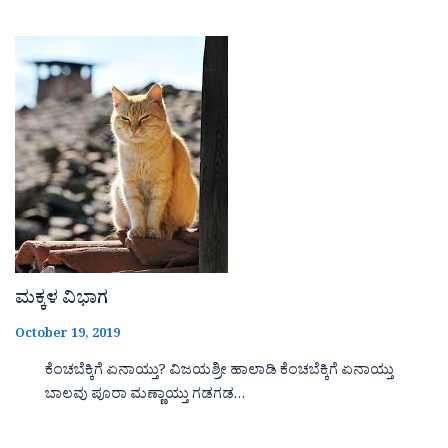
ಮಕ್ಕಳ ವಿಭಾಗ
October 19, 2019
ಕೆಂಚಬೆಕ್ಕಿಗೆ ಏನಾಯ್ತು? ವಿಜಯಶ್ರೀ ಹಾಲಾಡಿ ಕೆಂಚಬೆಕ್ಕಿಗೆ ಏನಾಯ್ತು
ಬಾಲವು ಪೂರಾ ಮಣ್ಣಾಯ್ತು ಗಡಗಡ…