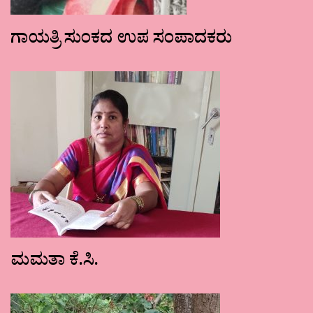
ಗಾಯತ್ರಿ ಸುಂಕದ ಉಪ ಸಂಪಾದಕರು
ಮಮತಾ ಕೆ.ಸಿ.