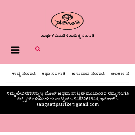
ಸಾರ್ಥಕ ಬದುಕಿಗೆ ಸಾಹಿತ್ಯ ಸಂಗಾತಿ
Menu
ಕಾವ್ಯ ಸಂಗಾತಿ
ಕಥಾ ಸಂಗಾತಿ
ಅನುವಾದ ಸಂಗಾತಿ
ಅಂಕಣ ಸಂಗಾ
ನಿಮ್ಮ ಲೇಖನಗಳನ್ನು ಇ-ಮೇಲ್ ಅಥವಾ ವಾಟ್ಸಪ್ ಮುಖಾಂತರ ನಮ್ಮ ಸಂಗತಿ
ವೆಬ್ಸೈಟ್ ಕಳಿಸಬಹುದು ವಾಟ್ಸಪ್‌ :- 9483261944, ಇಮೇಲ್ :-
sangaatipatrike@gmail.com