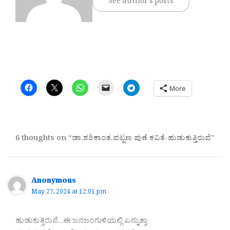
See author's posts
More
6 thoughts on “ಡಾ.ಶಶಿಕಾಂತ.ಪಟ್ಟಣ ಪುಣೆ ಕವಿತೆ-ಹುಡುಕುತ್ತಿರುವೆ”
Anonymous
May 27, 2024 at 12:01 pm
ಹುಡುಕುತ್ತಿರುವೆ…ಈ ಜನಜಂಗುಳಿಯಲ್ಲಿ ಎನ್ನುತ್ತಾ