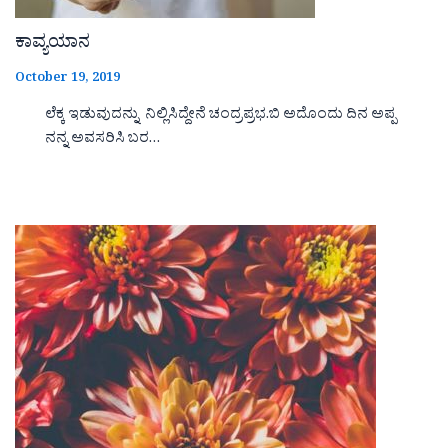
ಕಾವ್ಯಯಾನ
October 19, 2019
ಲೆಕ್ಕ ಇಡುವುದನ್ನು ನಿಲ್ಲಿಸಿದ್ದೇನೆ ಚಂದ್ರಪ್ರಭ.ಬಿ ಅದೊಂದು ದಿನ ಅಪ್ಪ
ನನ್ನ ಅವಸರಿಸಿ ಬರ…