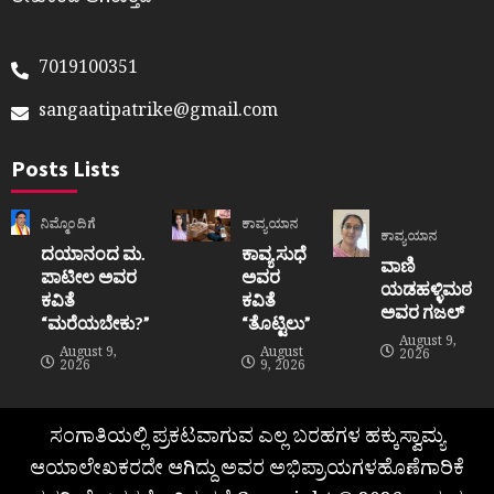
ಲೇಖಕರದೆ ಆಗಿರುತ್ತದೆ
7019100351
sangaatipatrike@gmail.com
Posts Lists
ನಿಮ್ಮೊಂದಿಗೆ
ಕಾವ್ಯಯಾನ
ಕಾವ್ಯಯಾನ
ದಯಾನಂದ ಮ.
ಕಾವ್ಯ ಸುಧೆ
ವಾಣಿ
ಪಾಟೀಲ ಅವರ
ಅವರ
ಯಡಹಳ್ಳಿಮಠ
ಕವಿತೆ
ಕವಿತೆ
ಅವರ ಗಜಲ್
“ಮರೆಯಬೇಕು?”
“ತೊಟ್ಟಿಲು”
August 9,
August 9,
August
2026
2026
9, 2026
ಸಂಗಾತಿಯಲ್ಲಿ ಪ್ರಕಟವಾಗುವ ಎಲ್ಲ ಬರಹಗಳ ಹಕ್ಕುಸ್ವಾಮ್ಯ
ಆಯಾಲೇಖಕರದೇ ಆಗಿದ್ದು ಅವರ ಅಭಿಪ್ರಾಯಗಳಹೊಣೆಗಾರಿಕೆ