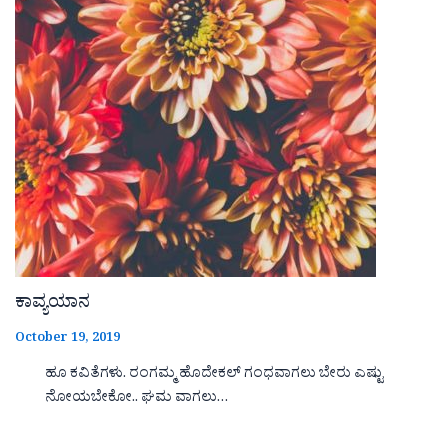
ಕಾವ್ಯಯಾನ
October 19, 2019
ಹೂ ಕವಿತೆಗಳು. ರಂಗಮ್ಮ ಹೊದೇಕಲ್ ಗಂಧವಾಗಲು ಬೇರು ಎಷ್ಟು
ನೋಯಬೇಕೋ.. ಘಮ ವಾಗಲು…