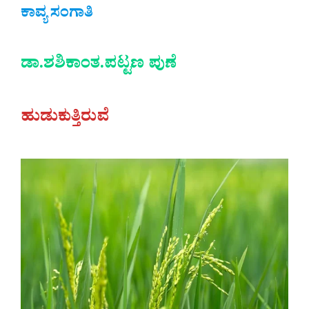
ಕಾವ್ಯ ಸಂಗಾತಿ
ಡಾ.ಶಶಿಕಾಂತ.ಪಟ್ಟಣ ಪುಣೆ
ಹುಡುಕುತ್ತಿರುವೆ