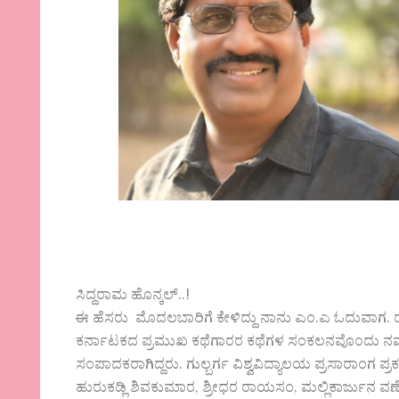
ಸಿದ್ದರಾಮ ಹೊನ್ಕಲ್..!
ಈ ಹೆಸರು ಮೊದಲಬಾರಿಗೆ ಕೇಳಿದ್ದು ನಾನು ಎಂ.ಎ ಓದುವಾಗ. 
ಕರ್ನಾಟಕದ ಪ್ರಮುಖ ಕಥೆಗಾರರ ಕಥೆಗಳ ಸಂಕಲನವೊಂದು ನಮ್ಮ ಎ
ಸಂಪಾದಕರಾಗಿದ್ದರು. ಗುಲ್ಬರ್ಗ ವಿಶ್ವವಿದ್ಯಾಲಯ ಪ್ರಸಾರಾಂಗ ಪ್ರಕ
ಹುರುಕಡ್ಲಿ ಶಿವಕುಮಾರ, ಶ್ರೀಧರ ರಾಯಸಂ, ಮಲ್ಲಿಕಾರ್ಜುನ 