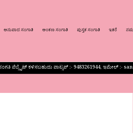
ಅನುವಾದ ಸಂಗಾತಿ
ಅಂಕಣ ಸಂಗಾತಿ
ಪುಸ್ತಕ ಸಂಗಾತಿ
ಇತರೆ
ನಮ್ಮ
ಂಗತಿ ವೆಬ್ಸೈಟ್ ಕಳಿಸಬಹುದು ವಾಟ್ಸಪ್‌ :- 9483261944, ಇಮೇಲ್ :-