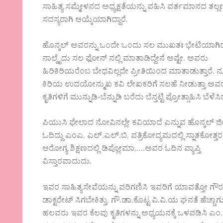
ಸಾಹಿತ್ಯ ಸಮ್ಮೇಳನದ ಅಧ್ಯಕ್ಷತೆಯನ್ನು ವಹಿಸಿ ವರ್ತಮಾನದ ತಲ್ಲಣ
ಸದಸ್ಯರಾಗಿ ಆಯ್ಕೆಯಾಗಿದ್ದಾರೆ.
ಹೊನ್ಕಲ್ ಅವರನ್ನು ಒಂದೇ ಒಂದು ಸಲ ಮುಖತಃ ಭೇಟಿಯಾಗಿದ್ದ
ನಾಲ್ಕೈದು ಸಲ ಫೋನ್ ನಲ್ಲಿ ಮಾತಾಡಿದ್ದೇನೆ ಅಷ್ಟೇ. ಅವರು
ಹಿರಿಕಿರಿಯರೆಂಬ ಬೇಧವಿಲ್ಲದೇ ಪ್ರೀತಿಯಿಂದ ಮಾತಾಡುತ್ತಾರೆ. 
ಕಿರಿಯ ಉದಯೋನ್ಮುಖ ಕವಿ ಲೇಖಕರಿಗೆ ಸಲಹೆ ನೀಡುತ್ತಾ ಅವ
ಕೃತಿಗಳಿಗೆ ಮುನ್ನುಡಿ-ಬೆನ್ನುಡಿ ಬರೆದು ಬೆನ್ತಟ್ಟಿ ಪ್ರೋತ್ಸಾಹಿಸಿ ಬೆಳೆಸಿದ
ಪಿಯುಸಿ ಫೇಲಾದ ನೋವಿನಲ್ಲೇ ಕವಿಯಾದೆ ಎನ್ನುವ ಹೊನ್ಕಲ್ 
ಓದಿದ್ದು ಎಂಎ, ಎಲ್.ಎಲ್.ಬಿ, ಪತ್ರಿಕೋದ್ಯಮದಲ್ಲಿ ಸ್ನಾತಕೋತ್ತ
ಆರೋಗ್ಯ ಶಿಕ್ಷಣದಲ್ಲಿ ಡಿಪ್ಲೋಮಾ,….ಅವರ ಓದಿನ ವ್ಯಾಪ್ತಿ
ವಿಸ್ತಾರವಾದುದು.
ಇವರ ಸಾಹಿತ್ಯಸೇವೆಯನ್ನು ಪರಿಗಣಿಸಿ ಇವರಿಗೆ ಯಾವತ್ತೋ ಗೌ
ಡಾಕ್ಟರೇಟ್‌ ಸಿಗಬೇಕಿತ್ತು. ಗೌ.ಡಾ.‌ಕೊಟ್ಟ ವಿ.ವಿ.ಯ ಘನತೆ ಹೆಚ್ಚಾಗುತ್ತ
ಹಲವರು ಇವರ ಕೆಲವು ಕೃತಿಗಳನ್ನು ಅಧ್ಯಯನಕ್ಕೆ ಒಳಪಡಿಸಿ ಎಂ.ಫ