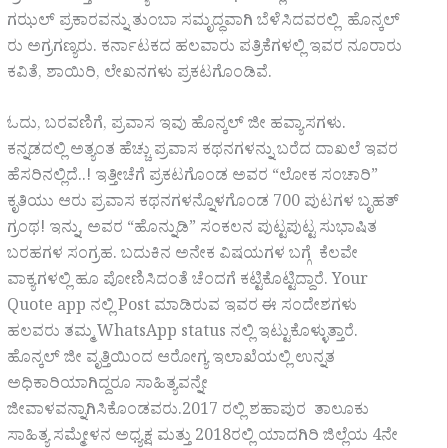
ಗಝಲ್ ಪ್ರಕಾರವನ್ನು ತುಂಬಾ ಸಮೃದ್ಧವಾಗಿ ಬೆಳೆಸಿದವರಲ್ಲಿ ಹೊನ್ಕಲ್
ರು ಅಗ್ರಗಣ್ಯರು. ಕರ್ನಾಟಕದ ಹಲವಾರು ಪತ್ರಿಕೆಗಳಲ್ಲಿ ಇವರ ನೂರಾರು
ಕವಿತೆ, ಶಾಯಿರಿ, ಲೇಖನಗಳು ಪ್ರಕಟಗೊಂಡಿವೆ.
ಓದು, ಬರವಣಿಗೆ, ಪ್ರವಾಸ ಇವು ಹೊನ್ಕಲ್ ಜೀ ಹವ್ಯಾಸಗಳು.
ಕನ್ನಡದಲ್ಲಿ ಅತ್ಯಂತ ಹೆಚ್ಚು ಪ್ರವಾಸ ಕಥನಗಳನ್ನು ಬರೆದ ದಾಖಲೆ ಇವರ
ಹೆಸರಿನಲ್ಲಿದೆ..! ಇತ್ತೀಚೆಗೆ ಪ್ರಕಟಗೊಂಡ ಅವರ “ಲೋಕ ಸಂಚಾರಿ”
ಕೃತಿಯು ಆರು ಪ್ರವಾಸ ಕಥನಗಳನ್ನೊಳಗೊಂಡ 700 ಪುಟಗಳ ಬೃಹತ್
ಗ್ರಂಥ! ಇನ್ನು, ಅವರ “ಹೊನ್ನುಡಿ” ಸಂಕಲನ ಪುಟ್ಟಪುಟ್ಟ ಸುಭಾಷಿತ
ಬರಹಗಳ ಸಂಗ್ರಹ. ಬದುಕಿನ ಅನೇಕ ವಿಷಯಗಳ ಬಗ್ಗೆ ಕೆಲವೇ
ವಾಕ್ಯಗಳಲ್ಲಿ ಹೂ ಪೋಣಿಸಿದಂತೆ ಚೆಂದಗೆ ಕಟ್ಟಿಕೊಟ್ಟಿದ್ದಾರೆ. Your
Quote app ನಲ್ಲಿ Post ಮಾಡಿರುವ ಇವರ ಈ ಸಂದೇಶಗಳು
ಹಲವರು ತಮ್ಮ WhatsApp status ನಲ್ಲಿ ಇಟ್ಟುಕೊಳ್ಳುತ್ತಾರೆ.
ಹೊನ್ಕಲ್ ಜೀ ವೃತ್ತಿಯಿಂದ ಆರೋಗ್ಯ ಇಲಾಖೆಯಲ್ಲಿ ಉನ್ನತ
ಅಧಿಕಾರಿಯಾಗಿದ್ದರೂ ಸಾಹಿತ್ಯವನ್ನೇ
ಜೀವಾಳವನ್ನಾಗಿಸಿಕೊಂಡವರು.2017 ರಲ್ಲಿ ಶಹಾಪುರ ತಾಲೂಕು
ಸಾಹಿತ್ಯ ಸಮ್ಮೇಳನ ಅಧ್ಯಕ್ಷ ಮತ್ತು 2018ರಲ್ಲಿ ಯಾದಗಿರಿ ಜಿಲ್ಲೆಯ 4ನೇ