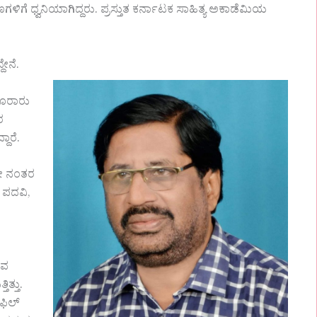
ಗಳಿಗೆ ಧ್ವನಿಯಾಗಿದ್ದರು. ಪ್ರಸ್ತುತ ಕರ್ನಾಟಕ ಸಾಹಿತ್ಯ ಅಕಾಡೆಮಿಯ
ೇನೆ.
ನೂರಾರು
ರ
್ದಾರೆ.
ಜೀ ನಂತರ
ರ ಪದವಿ,
ರವ
ಿತ್ತು.
ಿಲ್‌