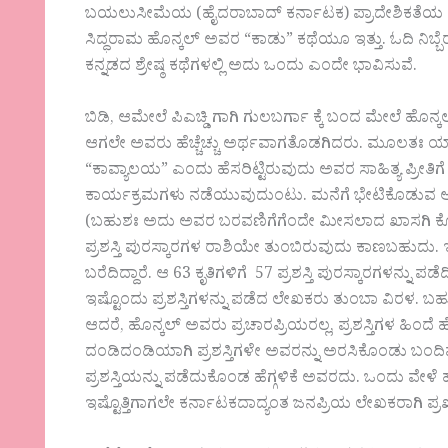
ಬಯಲುಸೀಮೆಯ (ಹೈದರಾಬಾದ್ ಕರ್ನಾಟಕ) ಪ್ರಾದೇಶಿಕತೆಯ ಸೊಗಡ
ಸಿದ್ಧರಾಮ ಹೊನ್ಕಲ್ ಅವರ “ಕಾಡು” ಕಥೆಯೂ ಇತ್ತು. ಓದಿ ನಿಬ್ಬೆ
ಕನ್ನಡದ ಶ್ರೇಷ್ಠ ಕಥೆಗಳಲ್ಲಿ ಅದು ಒಂದು ಎಂದೇ ಭಾವಿಸುವೆ.
ಬಿಡಿ, ಆಮೇಲೆ ಪಿಎಚ್ಡಿ ಗಾಗಿ ಗುಲಬರ್ಗಾ ಕ್ಕೆ ಬಂದ ಮೇಲೆ ಹೊನ್ಕ
ಆಗಲೇ ಅವರು ಹೆಚ್ಚೆಚ್ಚು ಅರ್ಥವಾಗತೊಡಗಿದರು. ಮೂಲತಃ ಯಾದಗ
“ಕಾವ್ಯಾಲಯ” ಎಂದು ಹೆಸರಿಟ್ಟಿರುವುದು ಅವರ ಸಾಹಿತ್ಯ ಪ್ರೀತಿಗ
ಕಾರ್ಯಕ್ರಮಗಳು ನಡೆಯುವುದುಂಟು. ಮನೆಗೆ ಭೇಟಿಕೊಡುವ 
(ಬಹುಶಃ ಅದು ಅವರ ಬರವಣಿಗೆಗೆಂದೇ ಮೀಸಲಾದ ಖಾಸಗಿ ಕೋಣ
ಪ್ರಶಸ್ತಿ ಪುರಸ್ಕಾರಗಳ ರಾಶಿಯೇ ತುಂಬಿರುವುದು ಕಾಣಬಹುದು. ಇದು
ಬರೆದಿದ್ದಾರೆ. ಆ 63 ಕೃತಿಗಳಿಗೆ 57 ಪ್ರಶಸ್ತಿ ಪುರಸ್ಕಾರಗಳನ್ನು ಪಡ
ಇಷ್ಟೊಂದು ಪ್ರಶಸ್ತಿಗಳನ್ನು ಪಡೆದ ಲೇಖಕರು ತುಂಬಾ ವಿರಳ. ಬ
ಆದರೆ, ಹೊನ್ಕಲ್ ಅವರು ಪ್ರಚಾರಪ್ರಿಯರಲ್ಲ, ಪ್ರಶಸ್ತಿಗಳ ಹಿಂ
ದಂಡಿದಂಡಿಯಾಗಿ ಪ್ರಶಸ್ತಿಗಳೇ ಅವರನ್ನು ಅರಸಿಕೊಂಡು ಬಂದಿವ
ಪ್ರಶಸ್ತಿಯನ್ನು ಪಡೆದುಕೊಂಡ ಹೆಗ್ಗಳಿಕೆ ಅವರದು. ಒಂದು ವೇಳ
ಇಷ್ಟೊತ್ತಿಗಾಗಲೇ ಕರ್ನಾಟಕದಾದ್ಯಂತ ಜನಪ್ರಿಯ ಲೇಖಕರಾಗಿ ಪ್ರಖ್ಯ