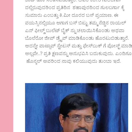
ಶಾಟ್ ಹಾಕಿ ಸಂತಸಪಡುತ್ತಾರೆ. ಅವರ ಕಚೇರಿ ಗುಲಬರ್ಗಾ
ದಲ್ಲಿರುವುದರಿಂದ ಪ್ರತಿದಿನ ಶಹಾಪುರದಿಂದ ಗುಲಬರ್ಗಾ ಕ್ಕೆ
ಸುಮಾರು ಎಂಬತ್ತು ಕಿ.ಮೀ ದೂರದ ಬಸ್ ಪ್ರಯಾಣ. ಈ
ವಯಸ್ಸಿನಲ್ಲಿಯೂ ಆಗಾಗ ಬಸ್ ಬಿಟ್ಟು ತಮ್ಮ ನೆಚ್ಚಿನ ರಾಯಲ್
ಎನ್ ಫೀಲ್ಡ್ ಬುಲೆಟ್ ಬೈಕ್ ನ್ನು ಚಲಾಯಿಸಿಕೊಂಡು ಅಥವಾ
ಬೊಲೆರೋ ಜೀಪ್ ಡ್ರೈವ್ ಮಾಡಿಕೊಂಡು ಹೊರಟುಬಿಡುತ್ತಾರೆ.
ಅದನ್ನೇ ವಾಟ್ಸಾಪ್ ಸ್ಟೇಟಸ್ ಮತ್ತು ಫೇಸ್‌ಬುಕ್‌ ಗೆ ಪೋಸ್ಟ್ ಮ
ಅಲ್ಲವೇ..? ಪ್ರತಿ ಕ್ಷಣವನ್ನು ಅನುಭವಿಸಿ ಬದುಕುವುದು. ಎಂದ
ಹೊನ್ಕಲ್ ಅವರಿಂದ ನಾವು ಕಲಿಯುವುದು ತುಂಬಾ ಇದೆ.