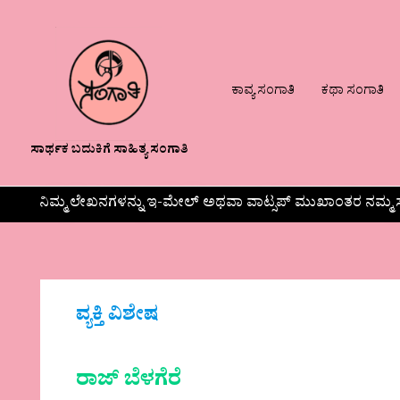
ಕಾವ್ಯ ಸಂಗಾತಿ
ಕಥಾ ಸಂಗಾತಿ
ಸಾರ್ಥಕ ಬದುಕಿಗೆ ಸಾಹಿತ್ಯ ಸಂಗಾತಿ
ನಿಮ್ಮ ಲೇಖನಗಳನ್ನು ಇ-ಮೇಲ್ ಅಥವಾ ವಾಟ್ಸಪ್ ಮುಖಾಂತರ ನಮ್ಮ ಸ
ವ್ಯಕ್ತಿ ವಿಶೇಷ
ರಾಜ್ ಬೆಳಗೆರೆ