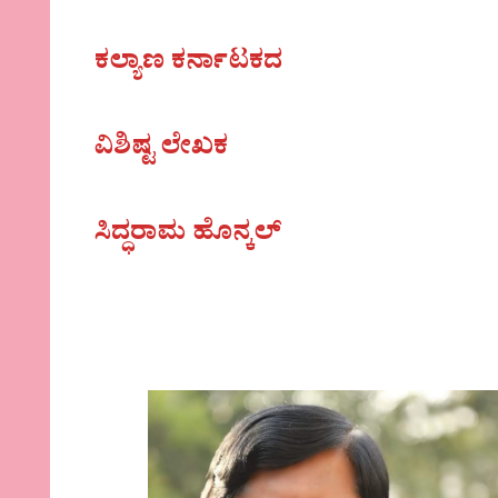
ಕಲ್ಯಾಣ ಕರ್ನಾಟಕದ
ವಿಶಿಷ್ಟ ಲೇಖಕ
ಸಿದ್ಧರಾಮ ಹೊನ್ಕಲ್