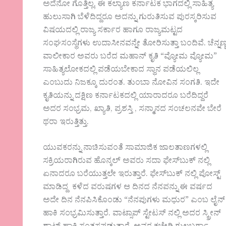
ಅದೆನೋ ಗೊತ್ತಿಲ್ಲ, ಈ ಕಲ್ಯಾಣ ಕರ್ನಾಟಕ ಭಾಗದಲ್ಲಿ ಸಾಹಿತ್ಯ
ಹುಲುಸಾಗಿ ಬೆಳೆದಿದ್ದರೂ ಅದನ್ನು ಗುರುತಿಸುವ ಪುರಸ್ಕರಿಸುವ
ವಿಷಯದಲ್ಲಿ ರಾಜ್ಯ ಸರ್ಕಾರ ಹಾಗೂ ರಾಜ್ಯಮಟ್ಟದ
ಸಂಘಸಂಸ್ಥೆಗಳು ಉದಾಸೀನವನ್ನೇ ತೋರಿಸುತ್ತಾ ಬಂದಿವೆ. ಚೆನ್ನಣ್
ವಾಲೀಕಾರ ಅವರು ಬರೆದ ಮಹಾನ್ ಕೃತಿ “ವ್ಯೋಮ ವ್ಯೋಮ”
ಸಾಹಿತ್ಯಲೋಕದಲ್ಲಿ ಪಡೆಯಬೇಕಾದ ಸ್ಥಾನ ಪಡೆಯಲಿಲ್ಲ
ಎಂಬುದು ನಿಜಕ್ಕೂ ದುರಂತ. ತುಂಬಾ ನೋವಿನ ಸಂಗತಿ. ಇದೇ
ಕೃತಿಯನ್ನು ದಕ್ಷಿಣ ಕರ್ನಾಟಕದಲ್ಲಿ ಯಾರಾದರೂ ಬರೆದಿದ್ದರೆ
ಅದರ ಸಂಭ್ರಮ, ಖ್ಯಾತಿ, ಪ್ರಶಸ್ತಿ , ಸನ್ಮಾನದ ಸಂಚಲನವೇ ಬೇರೆ
ಥರಾ ಇರುತ್ತಿತ್ತು.
ಯುವಕರನ್ನು ನಾಚಿಸುವಂತೆ ಸಾಮಾಜಿಕ ಜಾಲತಾಣಗಳಲ್ಲಿ
ಸಕ್ರಿಯರಾಗಿರುವ ಹೊನ್ಕಲ್ ಅವರು ಸದಾ ಫೇಸ್‌ಬುಕ್‌ ನಲ್ಲಿ
ಏನಾದರೂ ಬರೆಯುತ್ತಲೇ ಇರುತ್ತಾರೆ. ಫೇಸ್‌ಬುಕ್‌ ನಲ್ಲಿ ಪೋಸ್ಟ್
ಮಾಡಿದ್ದ ಕಳೆದ ವರುಷಗಳ ಆ ದಿನದ ನೆನಪನ್ನು ಈ ವರ್ಷದ
ಅದೇ ದಿನ ನೆನಪಿಸಿಕೊಂಡು “ನೆನಪುಗಳು ಮಧುರ” ಎಂಬ ಲೈನ್
ಹಾಕಿ ಸಂಭ್ರಮಿಸುತ್ತಾರೆ. ವಾಟ್ಸಾಪ್ ಸ್ಟೇಟಸ್ ನಲ್ಲಿ ಅದರ ಸ್ಕ್ರೀನ್