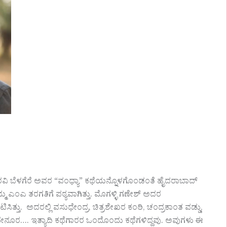
ರವಿ ಬೆಳಗೆರೆ ಅವರ “ವಂಧ್ಯಾ” ಕಥೆಯನ್ನೊಳಗೊಂಡಂತೆ ಹೈದರಾಬಾದ್
ಂಎ ತರಗತಿಗೆ ಪಠ್ಯವಾಗಿತ್ತು. ಮೊಗಳ್ಳಿ ಗಣೇಶ್ ಅದರ
ಟಿಸಿತ್ತು. ಅದರಲ್ಲಿ ವಸುಧೇಂದ್ರ, ಚಿತ್ರಶೇಖರ ಕಂಠಿ, ಚಂದ್ರಕಾಂತ ವಡ್ಡು,
ವಣೇನೂರ…. ಇತ್ಯಾದಿ ಕಥೆಗಾರರ ಒಂದೊಂದು ಕಥೆಗಳಿದ್ದವು. ಅವುಗಳು ಈ