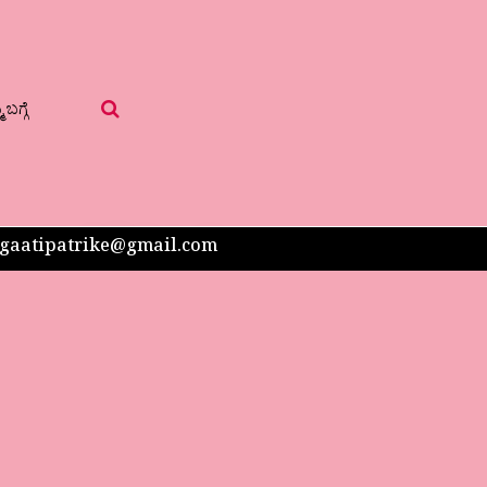
 ಬಗ್ಗೆ
 sangaatipatrike@gmail.com