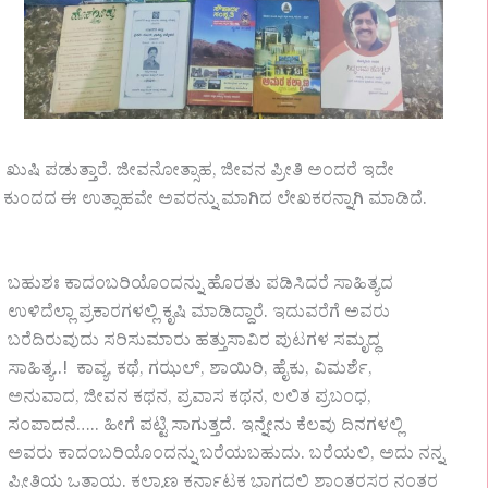
ಾಡಿ ಖುಷಿ ಪಡುತ್ತಾರೆ. ಜೀವನೋತ್ಸಾಹ, ಜೀವನ ಪ್ರೀತಿ ಅಂದರೆ ಇದೇ
ಿಗೂ ಕುಂದದ ಈ ಉತ್ಸಾಹವೇ ಅವರನ್ನು ಮಾಗಿದ ಲೇಖಕರನ್ನಾಗಿ ಮಾಡಿದೆ.
ಬಹುಶಃ ಕಾದಂಬರಿಯೊಂದನ್ನು ಹೊರತು ಪಡಿಸಿದರೆ ಸಾಹಿತ್ಯದ
ಉಳಿದೆಲ್ಲಾ ಪ್ರಕಾರಗಳಲ್ಲಿ ಕೃಷಿ ಮಾಡಿದ್ದಾರೆ. ಇದುವರೆಗೆ ಅವರು
ಬರೆದಿರುವುದು ಸರಿಸುಮಾರು ಹತ್ತುಸಾವಿರ ಪುಟಗಳ ಸಮೃದ್ಧ
ಸಾಹಿತ್ಯ..! ಕಾವ್ಯ, ಕಥೆ, ಗಝಲ್, ಶಾಯಿರಿ, ಹೈಕು, ವಿಮರ್ಶೆ,
ಅನುವಾದ, ಜೀವನ ಕಥನ, ಪ್ರವಾಸ ಕಥನ, ಲಲಿತ ಪ್ರಬಂಧ,
ಸಂಪಾದನೆ….. ಹೀಗೆ ಪಟ್ಟಿ ಸಾಗುತ್ತದೆ. ಇನ್ನೇನು ಕೆಲವು ದಿನಗಳಲ್ಲಿ
ಅವರು ಕಾದಂಬರಿಯೊಂದನ್ನು ಬರೆಯಬಹುದು. ಬರೆಯಲಿ, ಅದು ನನ್ನ
ಪ್ರೀತಿಯ ಒತ್ತಾಯ. ಕಲ್ಯಾಣ ಕರ್ನಾಟಕ ಭಾಗದಲ್ಲಿ ಶಾಂತರಸರ ನಂತರ