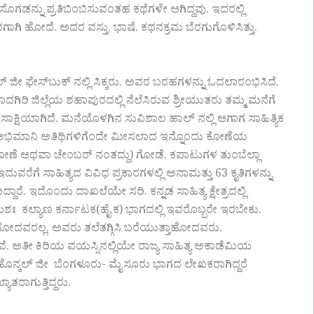
ನ್ನು ಪ್ರತಿಬಿಂಬಿಸುವಂತಹ ಕಥೆಗಳೇ ಆಗಿದ್ದವು. ಇದರಲ್ಲಿ
ರಗಾಗಿ ಹೋದೆ. ಅದರ ವಸ್ತು, ಭಾಷೆ, ಕಥನಕ್ರಮ ಬೆರಗುಗೊಳಿಸಿತ್ತು.
ಲ್ ಜೀ ಫೇಸ್‌ಬುಕ್‌ ನಲ್ಲಿ ಸಿಕ್ಕರು. ಅವರ ಬರಹಗಳನ್ನು ಓದಲಾರಂಭಿಸಿದೆ.
ಿರಿ ಜಿಲ್ಲೆಯ ಶಹಾಪುರದಲ್ಲಿ ನೆಲೆಸಿರುವ ಶ್ರೀಯುತರು ತಮ್ಮ ಮನೆಗೆ
ೆ ಸಾಕ್ಷಿಯಾಗಿದೆ. ಮನೆಯೊಳಗಿನ ಸುವಿಶಾಲ ಹಾಲ್ ನಲ್ಲಿ ಆಗಾಗ ಸಾಹಿತ್ಯಿಕ
ಅಭಿಮಾನಿ ಅತಿಥಿಗಳಿಗೆಂದೇ ಮೀಸಲಾದ ಇನ್ನೊಂದು ಕೋಣೆಯ
ೆ ಆಥವಾ ಚೇಂಬರ್ ನಂತದ್ದು) ಗೋಡೆ, ಕಪಾಟುಗಳ ತುಂಬೆಲ್ಲಾ
ವರೆಗೆ ಸಾಹಿತ್ಯದ ವಿವಿಧ ಪ್ರಕಾರಗಳಲ್ಲಿ ಅನಾಮತ್ತು 63 ಕೃತಿಗಳನ್ನು
ೆದಿದ್ದಾರೆ. ಇದೊಂದು ದಾಖಲೆಯೇ ಸರಿ. ಕನ್ನಡ ಸಾಹಿತ್ಯ ಕ್ಷೇತ್ರದಲ್ಲಿ
ಹುಶಃ ಕಲ್ಯಾಣ ಕರ್ನಾಟಕ(ಹೈ.ಕ) ಭಾಗದಲ್ಲಿ ಇವರೊಬ್ಬರೇ ಇರಬೇಕು.
ದೆ ಹೋದವರಲ್ಲ. ಅವರು ತಲೆತಗ್ಗಿಸಿ ಬರೆಯುತ್ತಾಹೋದವರು.
ೆ. ಅತೀ ಕಿರಿಯ ವಯಸ್ಸಿನಲ್ಲಿಯೇ ರಾಜ್ಯ ಸಾಹಿತ್ಯ ಅಕಾಡೆಮಿಯ
ೆ ಹೊನ್ಕಲ್ ಜೀ ಬೆಂಗಳೂರು- ಮೈಸೂರು ಭಾಗದ ಲೇಖಕರಾಗಿದ್ದರೆ
ಾತರಾಗುತ್ತಿದ್ದರು.