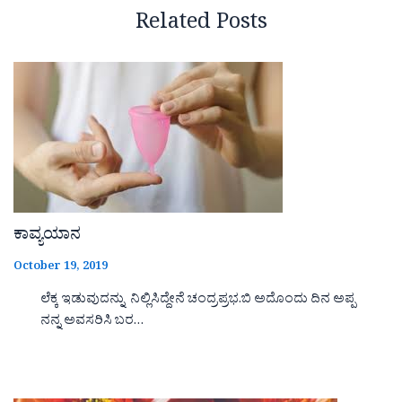
Related Posts
ಕಾವ್ಯಯಾನ
October 19, 2019
ಲೆಕ್ಕ ಇಡುವುದನ್ನು ನಿಲ್ಲಿಸಿದ್ದೇನೆ ಚಂದ್ರಪ್ರಭ.ಬಿ ಅದೊಂದು ದಿನ ಅಪ್ಪ
ನನ್ನ ಅವಸರಿಸಿ ಬರ…