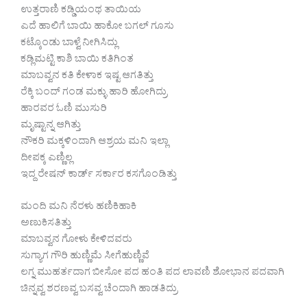
ಉತ್ತರಾಣಿ ಕಡ್ಡಿಯಂಥ ತಾಯಿಯ
ಎದೆ ಹಾಲಿಗೆ ಬಾಯಿ ಹಾಕೋ ಬಗಲ್ ಗೂಸು
ಕಟ್ಕೊಂಡು ಬಾಳ್ವೆ ನೀಗಿಸಿದ್ಲು
ಕಡ್ಲಿಮಟ್ಟಿ ಕಾಶಿ ಬಾಯಿ ಕತಿಗಿಂತ
ಮಾಬವ್ವನ ಕತಿ ಕೇಳಾಕ ಇಷ್ಟ ಆಗತಿತ್ತು
ರೆಕ್ಕಿ ಬಂದ್ ಗಂಡ ಮಕ್ಳು ಹಾರಿ ಹೋಗಿದ್ರು
ಹಾರವರ ಓಣಿ ಮುಸುರಿ
ಮೃಷ್ಟಾನ್ನ ಆಗಿತ್ತು
ನೌಕರಿ ಮಕ್ಕಳಿಂದಾಗಿ ಆಶ್ರಯ ಮನಿ ಇಲ್ಲಾ
ದೀಪಕ್ಕ ಎಣ್ಣಿಲ್ಲ
ಇದ್ದ ರೇಷನ್ ಕಾರ್ಡ್ ಸರ್ಕಾರ ಕಸಗೊಂಡಿತ್ತು
ಮಂದಿ ಮನಿ ನೆರಳು ಹಣಿಕಿಹಾಕಿ
ಅಣುಕಿಸತಿತ್ತು
ಮಾಬವ್ವನ ಗೋಳು ಕೇಳಿದವರು
ಸುಗ್ಯಾಗ ಗೌರಿ ಹುಣ್ಣಿಮೆ ಸೀಗೆಹುಣ್ಣಿವೆ
ಲಗ್ನ ಮುಹರ್ತದಾಗ ಬೀಸೋ ಪದ ಹಂತಿ ಪದ ಲಾವಣಿ ಶೋಭಾನ ಪದವಾಗಿ
ಚಿನ್ನವ್ವ ಶರಣವ್ವ ಬಸವ್ವ ಚೆಂದಾಗಿ ಹಾಡತಿದ್ರು