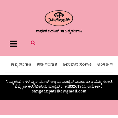
ಸಾರ್ಥಕ ಬದುಕಿಗೆ ಸಾಹಿತ್ಯ ಸಂಗಾತಿ
Menu
ಕಾವ್ಯ ಸಂಗಾತಿ
ಕಥಾ ಸಂಗಾತಿ
ಅನುವಾದ ಸಂಗಾತಿ
ಅಂಕಣ ಸಂಗಾ
ನಿಮ್ಮ ಲೇಖನಗಳನ್ನು ಇ-ಮೇಲ್ ಅಥವಾ ವಾಟ್ಸಪ್ ಮುಖಾಂತರ ನಮ್ಮ ಸಂಗತಿ
ವೆಬ್ಸೈಟ್ ಕಳಿಸಬಹುದು ವಾಟ್ಸಪ್‌ :- 9483261944, ಇಮೇಲ್ :-
sangaatipatrike@gmail.com