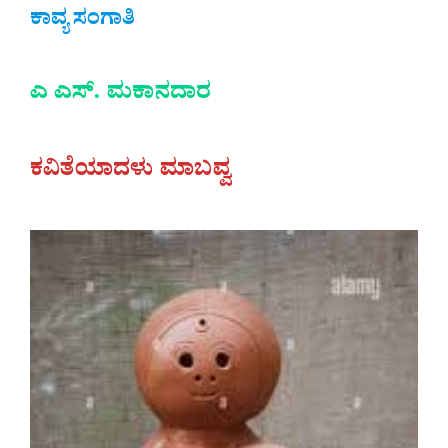
ಕಾವ್ಯ ಸಂಗಾತಿ
ಎ ಎಸ್. ಮಕಾನದಾರ
ಕವಿತೆಯಾದಳು ಮಾಬವ್ವ