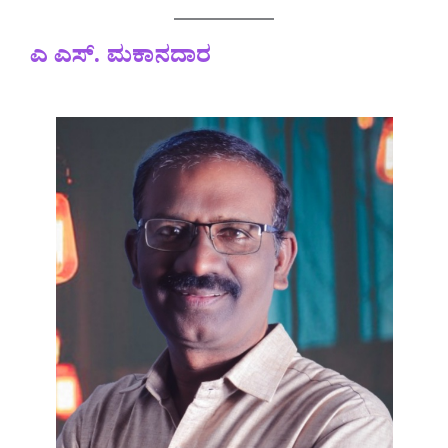
ಎ ಎಸ್. ಮಕಾನದಾರ