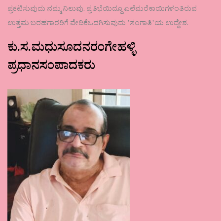
ಪ್ರಕಟಿಸುವುದು ನಮ್ಮ ನಿಲುವು. ಪ್ರತಿಭೆಯಿದ್ದೂ ಎಲೆಮರೆಕಾಯಿಗಳಂತಿರುವ
ಉತ್ತಮ ಬರಹಗಾರರಿಗೆ ವೇದಿಕೆಒದಗಿಸುವುದು ʼಸಂಗಾತಿʼಯ ಉದ್ದೇಶ.
ಕು.ಸ.ಮಧುಸೂದನರಂಗೇಹಳ್ಳಿ
ಪ್ರಧಾನಸಂಪಾದಕರು