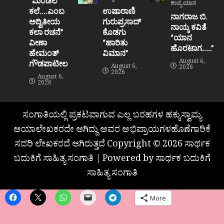
“ಮಂಡಲ
ಕಾವ್ಯಯಾನ
ಕಲೆ….ಎಂಬ
ಉಷಾರಾಣಿ
ನಾಗರಾಜ ಬಿ.
ಅದ್ವಿತೀಯ
ಗುರುಪ್ರಸಾದ್
ನಾಯ್ಕ ಕವಿತೆ
ಕಲಾ ರಚನೆ”‌
ಕೊಡಗು
“ಯಾನ
ವೀಣಾ
“ಹಾರಿತು
ಹೊರಟಾಗ…..”
ಹೇಮಂತ್‌
ವಿಮಾನ”
August 6,
ಗೌಡಪಾಟೀಲ
August 6,
2026
2026
August 6,
2026
ಸಂಗಾತಿಯಲ್ಲಿ ಪ್ರಕಟವಾಗುವ ಎಲ್ಲ ಬರಹಗಳ ಹಕ್ಕುಸ್ವಾಮ್ಯ
ಆಯಾಲೇಖಕರದೇ ಆಗಿದ್ದು ಅವರ ಅಭಿಪ್ರಾಯಗಳಹೊಣೆಗಾರಿಕೆ
ಸದರಿ ಲೇಖಕರದೆ ಆಗಿರುತ್ತದೆ Copyright © 2026 ಸಾರ್ಥಕ
ಬದುಕಿಗೆ ಸಾಹಿತ್ಯ ಸಂಗಾತಿ | Powered by ಸಾರ್ಥಕ ಬದುಕಿಗೆ
ಸಾಹಿತ್ಯ ಸಂಗಾತಿ
More