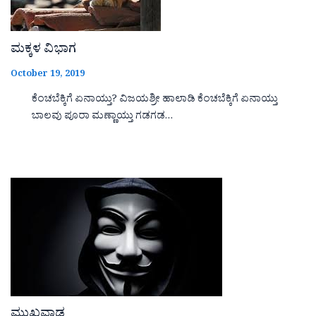
ಮಕ್ಕಳ ವಿಭಾಗ
October 19, 2019
ಕೆಂಚಬೆಕ್ಕಿಗೆ ಏನಾಯ್ತು? ವಿಜಯಶ್ರೀ ಹಾಲಾಡಿ ಕೆಂಚಬೆಕ್ಕಿಗೆ ಏನಾಯ್ತು
ಬಾಲವು ಪೂರಾ ಮಣ್ಣಾಯ್ತು ಗಡಗಡ…
ಮುಖವಾಡ