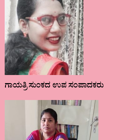
ಗಾಯತ್ರಿ ಸುಂಕದ ಉಪ ಸಂಪಾದಕರು