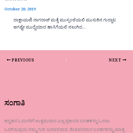
October 20, 2019
ದಾಕ್ಷಾಯಣಿ ನಾಗರಾಜ್ ಮತ್ತೆ ಮುಸ್ಸಂಜೆಯಲಿ ಮುಸುಕಿನ ಗುದ್ದಾಟ
ಆಗಷ್ಟೇ ಮುದ್ದೆಯಾದ ಹಾಸಿಗೆಯಲಿ ನಲುಗಿದ…
PREVIOUS
NEXT
ಸಂಗಾತಿ
ಕನ್ನಡದ ಓದುಗರಿಗೆ ಉತ್ತಮವಾದ ಎಲ್ಲ ಪ್ರಕಾರದ ಬರಹಳನ್ನು ಓದಲು
ಒದಗಿಸುವುದು ನಮ್ಮ ಗುರಿ. ಜನಪರವಾದ, ಜೀವಪರವಾದ ಬರಹಗಳನ್ನು ಮಾತ್ರ