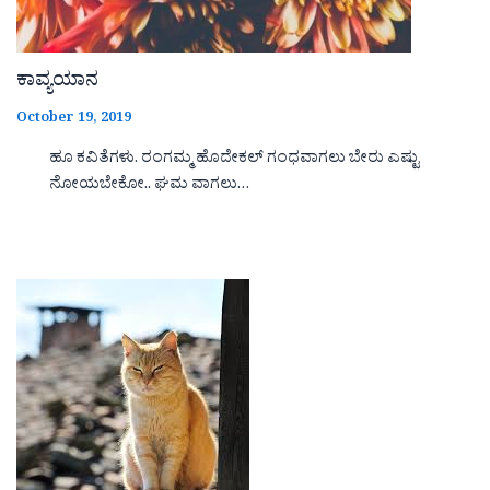
ಕಾವ್ಯಯಾನ
October 19, 2019
ಹೂ ಕವಿತೆಗಳು. ರಂಗಮ್ಮ ಹೊದೇಕಲ್ ಗಂಧವಾಗಲು ಬೇರು ಎಷ್ಟು
ನೋಯಬೇಕೋ.. ಘಮ ವಾಗಲು…