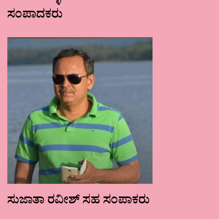
ಸಂಪಾದಕರು
ಸುಜಾತಾ ರವೀಶ್ ಸಹ ಸಂಪಾಕರು