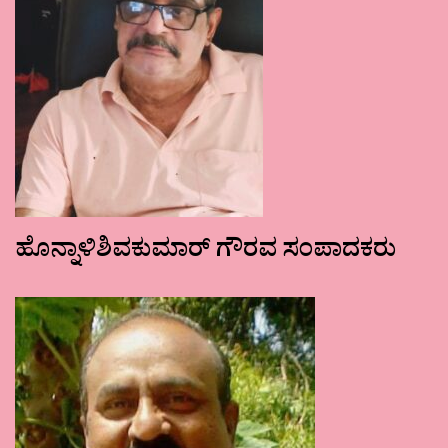
ಹೊನ್ನಾಳಿಶಿವಕುಮಾರ್ ಗೌರವ ಸಂಪಾದಕರು