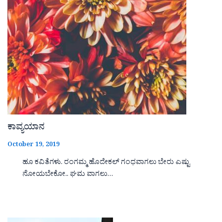
ಕಾವ್ಯಯಾನ
October 19, 2019
ಹೂ ಕವಿತೆಗಳು. ರಂಗಮ್ಮ ಹೊದೇಕಲ್ ಗಂಧವಾಗಲು ಬೇರು ಎಷ್ಟು
ನೋಯಬೇಕೋ.. ಘಮ ವಾಗಲು…