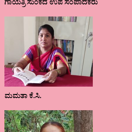
ಗಾಯತ್ರಿ ಸುಂಕದ ಉಪ ಸಂಪಾದಕರು
ಮಮತಾ ಕೆ.ಸಿ.