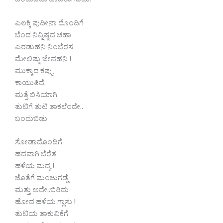
ಬಂದುಬಿಡು ಹಾಜರಾಗಿಬಿಡು.
ಎಲಕ್ಕಿ ಪುದೀನಾ ದೊಂದಿಗೆ
ಬೆಂದ ನಿನ್ನಿಷ್ಟದ ಚಹಾ
ಎರಡುಹನಿ ನಿಂಬೆರಸ
ಮೇಲಿಷ್ಟು ಜೇನಹನಿ !
ಮುಕ್ಕಾದ ಕಪ್ಪು
ಕಾಯುತಿದೆ.
ಮತ್ತೆ ಬಿಸಿಯಾಗಿ
ತುಟಿಗೆ ತುಟಿ ತಾಕಲೆಂದೇ..
ಬಂದುಬಿಡು
ಸೋಡಾದೊಂದಿಗೆ
ಹದವಾಗಿ ಬೆರೆತ
ಹಳೆಯ ಮದ್ಯ !
ಜೊತೆಗೆ ಮಂಜುಗಡ್ಡೆ
ಮತ್ತು ಅದೇ..ಬಿರಿದು
ಹೋದ ಹಳೆಯ ಗ್ಲಾಸು !
ತುಟಿಯ ತಾಕುವಿಕೆಗೆ