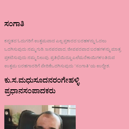
ಸಂಗಾತಿ
ಕನ್ನಡದ ಓದುಗರಿಗೆ ಉತ್ತಮವಾದ ಎಲ್ಲ ಪ್ರಕಾರದ ಬರಹಳನ್ನು ಓದಲು
ಒದಗಿಸುವುದು ನಮ್ಮ ಗುರಿ. ಜನಪರವಾದ, ಜೀವಪರವಾದ ಬರಹಗಳನ್ನು ಮಾತ್ರ
ಪ್ರಕಟಿಸುವುದು ನಮ್ಮ ನಿಲುವು. ಪ್ರತಿಭೆಯಿದ್ದೂ ಎಲೆಮರೆಕಾಯಿಗಳಂತಿರುವ
ಉತ್ತಮ ಬರಹಗಾರರಿಗೆ ವೇದಿಕೆಒದಗಿಸುವುದು ʼಸಂಗಾತಿʼಯ ಉದ್ದೇಶ.
ಕು.ಸ.ಮಧುಸೂದನರಂಗೇಹಳ್ಳಿ
ಪ್ರಧಾನಸಂಪಾದಕರು