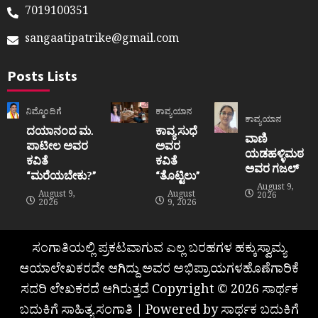
7019100351
sangaatipatrike@gmail.com
Posts Lists
ನಿಮ್ಮೊಂದಿಗೆ
ಕಾವ್ಯಯಾನ
ಕಾವ್ಯಯಾನ
ದಯಾನಂದ ಮ.
ಕಾವ್ಯ ಸುಧೆ
ವಾಣಿ
ಪಾಟೀಲ ಅವರ
ಅವರ
ಯಡಹಳ್ಳಿಮಠ
ಕವಿತೆ
ಕವಿತೆ
ಅವರ ಗಜಲ್
“ಮರೆಯಬೇಕು?”
“ತೊಟ್ಟಿಲು”
August 9,
August 9,
August
2026
2026
9, 2026
ಸಂಗಾತಿಯಲ್ಲಿ ಪ್ರಕಟವಾಗುವ ಎಲ್ಲ ಬರಹಗಳ ಹಕ್ಕುಸ್ವಾಮ್ಯ
ಆಯಾಲೇಖಕರದೇ ಆಗಿದ್ದು ಅವರ ಅಭಿಪ್ರಾಯಗಳಹೊಣೆಗಾರಿಕೆ
ಸದರಿ ಲೇಖಕರದೆ ಆಗಿರುತ್ತದೆ Copyright © 2026 ಸಾರ್ಥಕ
ಬದುಕಿಗೆ ಸಾಹಿತ್ಯ ಸಂಗಾತಿ | Powered by ಸಾರ್ಥಕ ಬದುಕಿಗೆ