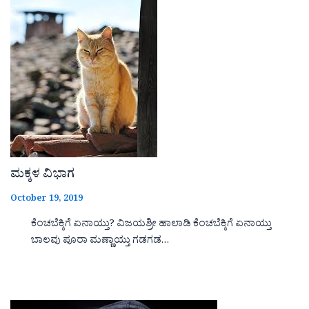
ಮಕ್ಕಳ ವಿಭಾಗ
October 19, 2019
ಕೆಂಚಬೆಕ್ಕಿಗೆ ಏನಾಯ್ತು? ವಿಜಯಶ್ರೀ ಹಾಲಾಡಿ ಕೆಂಚಬೆಕ್ಕಿಗೆ ಏನಾಯ್ತು
ಬಾಲವು ಪೂರಾ ಮಣ್ಣಾಯ್ತು ಗಡಗಡ…