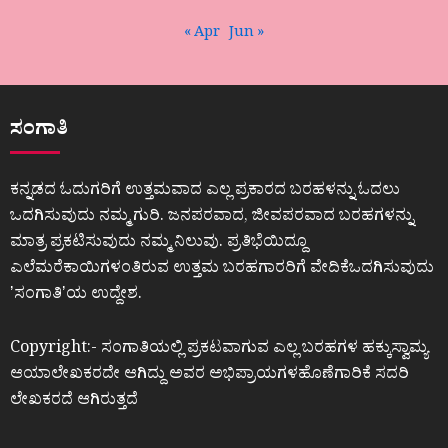
« Apr
Jun »
ಸಂಗಾತಿ
ಕನ್ನಡದ ಓದುಗರಿಗೆ ಉತ್ತಮವಾದ ಎಲ್ಲ ಪ್ರಕಾರದ ಬರಹಳನ್ನು ಓದಲು
ಒದಗಿಸುವುದು ನಮ್ಮ ಗುರಿ. ಜನಪರವಾದ, ಜೀವಪರವಾದ ಬರಹಗಳನ್ನು
ಮಾತ್ರ ಪ್ರಕಟಿಸುವುದು ನಮ್ಮ ನಿಲುವು. ಪ್ರತಿಭೆಯಿದ್ದೂ
ಎಲೆಮರೆಕಾಯಿಗಳಂತಿರುವ ಉತ್ತಮ ಬರಹಗಾರರಿಗೆ ವೇದಿಕೆಒದಗಿಸುವುದು
ʼಸಂಗಾತಿʼಯ ಉದ್ದೇಶ.
Copyright:- ಸಂಗಾತಿಯಲ್ಲಿ ಪ್ರಕಟವಾಗುವ ಎಲ್ಲ ಬರಹಗಳ ಹಕ್ಕುಸ್ವಾಮ್ಯ
ಆಯಾಲೇಖಕರದೇ ಆಗಿದ್ದು ಅವರ ಅಭಿಪ್ರಾಯಗಳಹೊಣೆಗಾರಿಕೆ ಸದರಿ
ಲೇಖಕರದೆ ಆಗಿರುತ್ತದೆ