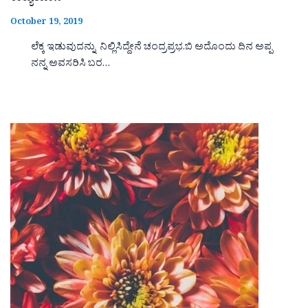
October 19, 2019
ಲೆಕ್ಕ ಇಡುವುದನ್ನು ನಿಲ್ಲಿಸಿದ್ದೇನೆ ಚಂದ್ರಪ್ರಭ.ಬಿ ಅದೊಂದು ದಿನ ಅಪ್ಪ
ನನ್ನ ಅವಸರಿಸಿ ಬರ…