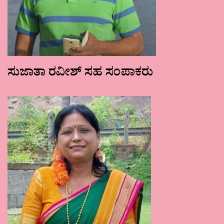
ಸುಜಾತಾ ರವೀಶ್ ಸಹ ಸಂಪಾಕರು