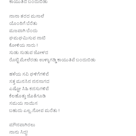
ಕಾಯುತಿದೆ ಬಂದುಬಿಡು
ನಾನಾ ತರದ ಮಸಾಲೆ
ಯೊಂದಿಗೆ ಬೆರೆತು
ಮಜವಾಗಿ ಬೆಂದು
ಘಮಘಮಿಸುವ ನಾಟಿ
ಕೋಳಿಯ ಸಾರು !
ಸುಡು ಸುಡುವ ಜೋಳದ
ರೊಟ್ಟಿ ಮೇಲೆರಡು ಉಳ್ಳಾಗಡ್ಡಿ ಕಾಯುತಿವೆ ಬಂದುಬಿಡು
ಹಳೆಯ ಸವಿ ಘಳಿಗೆಗಳಿವೆ
ಸತ್ತ ಮನಸಿನ ನನಸಾಗದ
ಎಷ್ಟೋ ಸಿಹಿ ಕನಸುಗಳಿವೆ
ಕೆಲಹೊತ್ತು ಜೊತೆಗೂಡಿ
ಸಮಯ ಸಾಯಿಸ
ಬಹುದು ಎಲ್ಲ..ನೋವ ಮರೆತು !
ಮೌನವಾಗಿರಲು
ನಾನು ಸಿದ್ಧ!