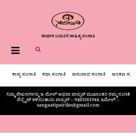
ಸಾರ್ಥಕ ಬದುಕಿಗೆ ಸಾಹಿತ್ಯ ಸಂಗಾತಿ
Menu
ಕಾವ್ಯ ಸಂಗಾತಿ
ಕಥಾ ಸಂಗಾತಿ
ಅನುವಾದ ಸಂಗಾತಿ
ಅಂಕಣ ಸಂಗಾ
ನಿಮ್ಮ ಲೇಖನಗಳನ್ನು ಇ-ಮೇಲ್ ಅಥವಾ ವಾಟ್ಸಪ್ ಮುಖಾಂತರ ನಮ್ಮ ಸಂಗತಿ
ವೆಬ್ಸೈಟ್ ಕಳಿಸಬಹುದು ವಾಟ್ಸಪ್‌ :- 9483261944, ಇಮೇಲ್ :-
sangaatipatrike@gmail.com