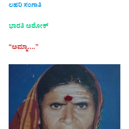
ಲಹರಿ ಸಂಗಾತಿ
ಭಾರತಿ ಅಶೋಕ್
“ಅಮ್ಮಾ….”