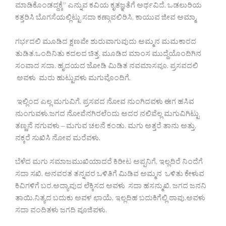
ಮಾಡಿಕೊಂಡದ್ದಕ್ಕೆ” ಎನ್ನುವ ಕವಿಯ ಕೃತಜ್ಞತೆಗೆ ಅರ್ಥವಿದೆ. ಒಡಲುರಿಯ
ಕತ್ತರಿಸಿ ಬೊಗಸೆಯಲ್ಲಿಟ್ಟು ಸದಾ ಕಣ್ಗಾವಲಿರಿಸಿ, ಕಾಯುವ ಜೀವ ಅಮ್ಮಾ.
ಗರ್ಭದಲಿ ಮೂಡಿದ ಕ್ಷಣವೇ ಶುರುವಾಗುವುದು ಅಮ್ಮನ ಮಮಕಾರದ
ತುಡಿತ.ಒಂದಿನಿತು ಕದಲದ ಚಿತ್ತ. ಮೂಡಿದ ಮಾಂಸ ಮುದ್ದೆಯೊಂದಿಗಿನ
ಸಂವಾದ ಸದಾ. ಹೃದಯದ ಜೋಡಿ ಮಿಡಿತ ನವಮಾಸವೂ. ಪ್ರಸವದಲಿ
ಅವಳು ಮರು ಹುಟ್ಟುವಳು ಮಗುವೊಂದಿಗೆ.
ಇಲ್ಲಿಂದ ಎಲ್ಲ ಮಗುವಿಗೆ. ಪ್ರಸವದ ನೋವ ನುಂಗಿದವಳು ಈಗ ಹಸಿವ
ನುಂಗುವಳು.ಜಗದ ನೋವೆನಗಿರಲೆಂದು ಅದರ ನಲಿವೆಲ್ಲ ಮಗುವಿಗಿಟ್ಟು
ತಣ್ಣನೆ ನಗುವಳು – ಮಗುವ ಚಲನೆ ಕಂಡು. ಮಗು ಅತ್ತರೆ ತಾನು ಅತ್ತು,
ನಕ್ಕರೆ ಸುಖಿಸಿ ನೋವ ಮರೆವಳು.
ಬೆಳೆದ ಮಗು ಸಮಾಜಮುಖಿಯಾದರೆ ಕಿರೀಟ ಅಪ್ಪನಿಗೆ, ಇಲ್ಲದಿರೆ ನಿಂದೆಗೆ
ಸದಾ ಸಖಿ. ಅನವರತ ತನ್ನವರ ಒಳಿತಿಗೆ ಮಿಡಿವ ಅಮ್ಮನ ಒಳಿತು ಕೇಳುವ
ಕಿವಿಗಳಿಗೆ ಬರ.ಅದ್ಯಾವುದ ಲೆಕ್ಕಿಸದ ಅವಳು ಸದಾ ಹಸನ್ಮುಖಿ. ಜಗದ ಜನನಿ
ತಾಯಿ.ನಿತ್ಯದ ಬದುಕು ಅವಳ ಛಾಯೆ, ಇಲ್ಲದಿಹ ಬದುಕಿಗೆಲ್ಲಿ ಠಾವು.ಅವಳು
ಸದಾ ವಂದಿತಳು ಜಗದಿ ಪೂಜಿಪಳು.