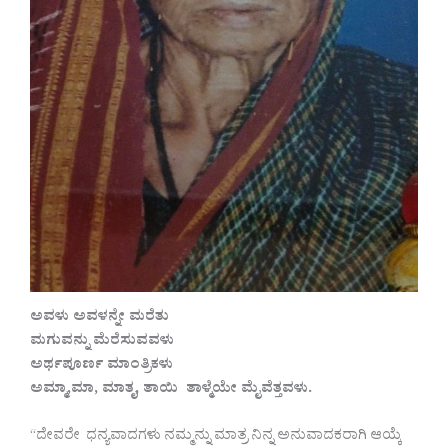
ಅವಳು ಅವಳನ್ನೇ ಮರೆತು
ಮಗುವನ್ನು ಮೆರೆಸುವವಳು
ಅರ್ಥಪೂರ್ಣ ಮಾಂತ್ರಿಕಳು
ಅಮ್ಮಾ,ಮಾ, ಮಾತೃ, ತಾಯಿ ತಾಳ್ಮೆಯೇ ಮೈವೆತ್ತವಳು.
“ದೇವರೇ ಧನ್ಯವಾದಗಳು ನಮ್ಮನ್ನು ಮಾತ್ರ ನಿನ್ನ ಅನುವಾದಕರಾಗಿ ಆಯ್ಕೆ