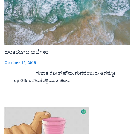
ಅಂತರಂಗದ ಅಲೆಗಳು
October 19, 2019
ಸುಜಾತ ರವೀಶ್ ಹೌದು. ಮನವೆಂಬುದು ಅದೆಷ್ಪೋ
ಲಕ್ಷ GBಗಳಾಗಿಂತ ಶಕ್ತಿಯುತ ಚಿಪ್.…