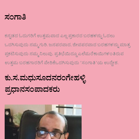
ಸಂಗಾತಿ
ಕನ್ನಡದ ಓದುಗರಿಗೆ ಉತ್ತಮವಾದ ಎಲ್ಲ ಪ್ರಕಾರದ ಬರಹಳನ್ನು ಓದಲು
ಒದಗಿಸುವುದು ನಮ್ಮ ಗುರಿ. ಜನಪರವಾದ, ಜೀವಪರವಾದ ಬರಹಗಳನ್ನು ಮಾತ್ರ
ಪ್ರಕಟಿಸುವುದು ನಮ್ಮ ನಿಲುವು. ಪ್ರತಿಭೆಯಿದ್ದೂ ಎಲೆಮರೆಕಾಯಿಗಳಂತಿರುವ
ಉತ್ತಮ ಬರಹಗಾರರಿಗೆ ವೇದಿಕೆಒದಗಿಸುವುದು ʼಸಂಗಾತಿʼಯ ಉದ್ದೇಶ.
ಕು.ಸ.ಮಧುಸೂದನರಂಗೇಹಳ್ಳಿ
ಪ್ರಧಾನಸಂಪಾದಕರು