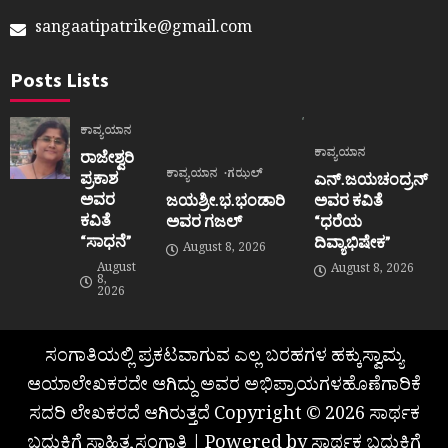
sangaatipatrike@gmail.com
Posts Lists
ಕಾವ್ಯಯಾನ
ಕಾವ್ಯಯಾನ
ರಾಜೇಶ್ವರಿ
ಕಾವ್ಯಯಾನ
ಗಝಲ್
ಪ್ರಕಾಶ
ಎನ್.ಜಯಚಂದ್ರನ್
ಅವರ
ಜಯಶ್ರೀ.ಭ.ಭಂಡಾರಿ
ಅವರ ಕವಿತೆ
ಕವಿತೆ
ಅವರ ಗಜಲ್
“ಧರೆಯ
“ಸಾಧನೆ”
ದಿವ್ಯಾಭಿಷೇಕ”
August 8, 2026
August
August 8, 2026
8,
2026
ಸಂಗಾತಿಯಲ್ಲಿ ಪ್ರಕಟವಾಗುವ ಎಲ್ಲ ಬರಹಗಳ ಹಕ್ಕುಸ್ವಾಮ್ಯ
ಆಯಾಲೇಖಕರದೇ ಆಗಿದ್ದು ಅವರ ಅಭಿಪ್ರಾಯಗಳಹೊಣೆಗಾರಿಕೆ
ಸದರಿ ಲೇಖಕರದೆ ಆಗಿರುತ್ತದೆ Copyright © 2026 ಸಾರ್ಥಕ
ಬದುಕಿಗೆ ಸಾಹಿತ್ಯ ಸಂಗಾತಿ | Powered by ಸಾರ್ಥಕ ಬದುಕಿಗೆ