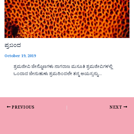
ಪ್ರಬಂದ
October 19, 2019
ಶ್ರಮಜೀವಿ ಜೇನ್ನೊಣಗಳು ನಾಗರಾಜ ಮಸೂತಿ ಶ್ರಮಜೀವಿಗಳಲ್ಲಿ
ಒಂದಾದ ಜೇನುಹುಳು ಶ್ರಮದಿಂದಲೇ ತನ್ನ ಆಯಸ್ಸನ್ನು…
PREVIOUS
NEXT