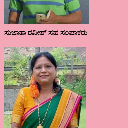
ಸುಜಾತಾ ರವೀಶ್ ಸಹ ಸಂಪಾಕರು