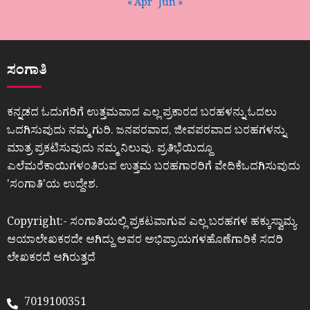
« Apr
Jun »
ಸಂಗಾತಿ
ಕನ್ನಡದ ಓದುಗರಿಗೆ ಉತ್ತಮವಾದ ಎಲ್ಲ ಪ್ರಕಾರದ ಬರಹಳನ್ನು ಓದಲು
ಒದಗಿಸುವುದು ನಮ್ಮ ಗುರಿ. ಜನಪರವಾದ, ಜೀವಪರವಾದ ಬರಹಗಳನ್ನು
ಮಾತ್ರ ಪ್ರಕಟಿಸುವುದು ನಮ್ಮ ನಿಲುವು. ಪ್ರತಿಭೆಯಿದ್ದೂ
ಎಲೆಮರೆಕಾಯಿಗಳಂತಿರುವ ಉತ್ತಮ ಬರಹಗಾರರಿಗೆ ವೇದಿಕೆಒದಗಿಸುವುದು
ʼಸಂಗಾತಿʼಯ ಉದ್ದೇಶ.
Copyright:- ಸಂಗಾತಿಯಲ್ಲಿ ಪ್ರಕಟವಾಗುವ ಎಲ್ಲ ಬರಹಗಳ ಹಕ್ಕುಸ್ವಾಮ್ಯ
ಆಯಾಲೇಖಕರದೇ ಆಗಿದ್ದು ಅವರ ಅಭಿಪ್ರಾಯಗಳಹೊಣೆಗಾರಿಕೆ ಸದರಿ
ಲೇಖಕರದೆ ಆಗಿರುತ್ತದೆ
7019100351