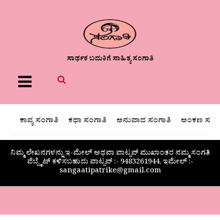
ಸಾರ್ಥಕ ಬದುಕಿಗೆ ಸಾಹಿತ್ಯ ಸಂಗಾತಿ
Menu
ಕಾವ್ಯ ಸಂಗಾತಿ
ಕಥಾ ಸಂಗಾತಿ
ಅನುವಾದ ಸಂಗಾತಿ
ಅಂಕಣ ಸಂಗಾ
ನಿಮ್ಮ ಲೇಖನಗಳನ್ನು ಇ-ಮೇಲ್ ಅಥವಾ ವಾಟ್ಸಪ್ ಮುಖಾಂತರ ನಮ್ಮ ಸಂಗತಿ
ವೆಬ್ಸೈಟ್ ಕಳಿಸಬಹುದು ವಾಟ್ಸಪ್‌ :- 9483261944, ಇಮೇಲ್ :-
sangaatipatrike@gmail.com