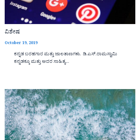
ವಿಶೇಷ
October 19, 2019
ಕನ್ನಡ ಬರಹಗಾರ ಮತ್ತು ಜಾಲತಾಣಗಳು. ಡಿ.ಎಸ್.ರಾಮಸ್ವಾಮಿ
ಕನ್ನಡಕ್ಕೂ ಮತ್ತು ಅದರ ಸಾಹಿತ್ಯ…