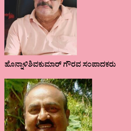
ಹೊನ್ನಾಳಿಶಿವಕುಮಾರ್ ಗೌರವ ಸಂಪಾದಕರು