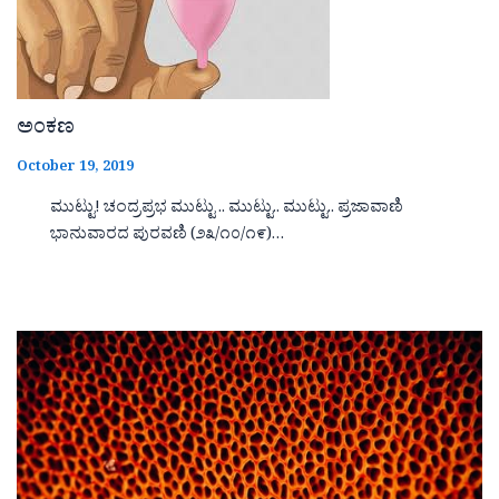
ಅಂಕಣ
October 19, 2019
ಮುಟ್ಟು! ಚಂದ್ರಪ್ರಭ ಮುಟ್ಟು .. ಮುಟ್ಟು.. ಮುಟ್ಟು.. ಪ್ರಜಾವಾಣಿ
ಭಾನುವಾರದ ಪುರವಣಿ (೨೩/೧೦/೧೯)…