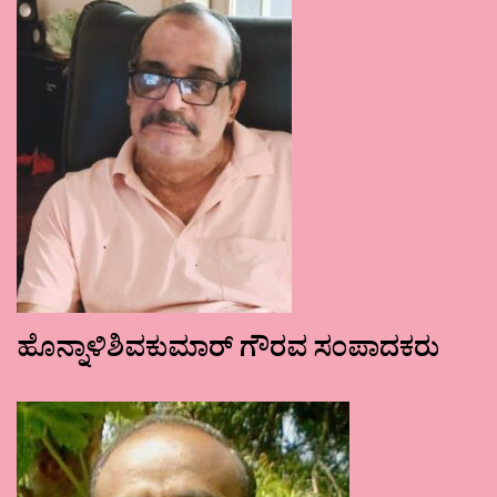
ಹೊನ್ನಾಳಿಶಿವಕುಮಾರ್ ಗೌರವ ಸಂಪಾದಕರು