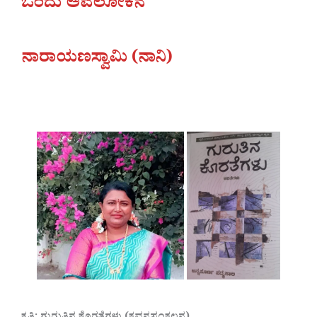
ಒಂದು ಅವಲೋಕನ
ನಾರಾಯಣಸ್ವಾಮಿ (ನಾನಿ)