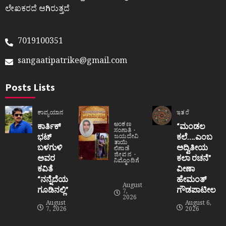
ಲೇಖಕರದೆ ಆಗಿರುತ್ತದೆ
7019100351
sangaatipatrike@gmail.com
Posts Lists
ಕಾವ್ಯಯಾನ
ಇತರೆ
ಅಂಕಣ
ಕಾರ್ತಿಕ್
“ಮಂಡಲ
ಸಂಗಾತಿ
ಭಟ್
ಕಲೆ….ಎಂಬ
ಜಯದೇವಿ
ತಾಯಿ
ಬಳಗುಳಿ
ಅದ್ವಿತೀಯ
ಲಿಗಾಡೆ
ಜೀವನ
ಅವರ
ಕಲಾ ರಚನೆ”‌
ನಿಮ್ಮೊಂದಿಗೆ
ಕವಿತೆ
ವೀಣಾ
“ನನ್ನೆದೆಯ
ಹೇಮಂತ್‌
August
ಗೂಡಿನಲ್ಲಿ”
ಗೌಡಪಾಟೀಲ
7,
2026
August
August 6,
7, 2026
2026