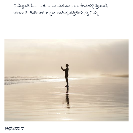
ನಿಮ್ಮೊಂದಿಗೆ……… ಕು.ಸ.ಮಧುಸೂದನರಂಗೇನಹಳ್ಳಿ ಪ್ರಿಯರೆ,
‘ಸಂಗಾತಿ’ ಡಿಜಿಟಲ್ ಕನ್ನಡ ಸಾಹಿತ್ಯ ಪತ್ರಿಕೆಯನ್ನು ನಿಮ್ಮ…
ಅನುವಾದ