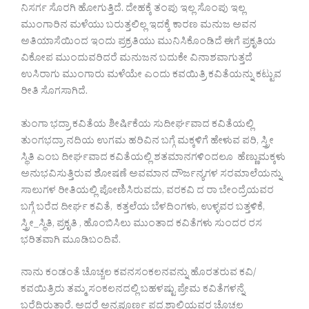
ನಿಸರ್ಗ ಸೊರಗಿ ಹೋಗುತ್ತಿದೆ. ದೇಹಕ್ಕೆ ತಂಪು ಇಲ್ಲ ಸೊಂಪು ಇಲ್ಲ
ಮುಂಗಾರಿನ ಮಳೆಯು ಬರುತ್ತಲಿಲ್ಲ ಇದಕ್ಕೆ ಕಾರಣ ಮನುಜ ಅವನ
ಅತಿಯಾಸೆಯಿಂದ ಇಂದು ಪ್ರಕ್ರತಿಯು ಮುನಿಸಿಕೊಂಡಿದೆ ಈಗೆ ಪ್ರಕೃತಿಯ
ವಿಕೋಪ ಮುಂದುವರಿದರೆ ಮನುಜನ ಬದುಕೇ ವಿನಾಶವಾಗುತ್ತದೆ
ಉಸಿರಾಗು ಮುಂಗಾರು ಮಳೆಯೇ ಎಂದು ಕವಯಿತ್ರಿ ಕವಿತೆಯನ್ನು ಕಟ್ಟುವ
ರೀತಿ ಸೊಗಸಾಗಿದೆ.
ತುಂಗಾ ಭದ್ರಾ ಕವಿತೆಯ ಶೀರ್ಷಿಕೆಯ ಸುದೀರ್ಘವಾದ ಕವಿತೆಯಲ್ಲಿ
ತುಂಗಭದ್ರಾ ನದಿಯ ಉಗಮ ಹರಿವಿನ ಬಗ್ಗೆ ಮಕ್ಕಳಿಗೆ ಹೇಳುವ ಪರಿ, ಸ್ತ್ರೀ
ಸ್ಥಿತಿ ಎಂಬ ದೀರ್ಘವಾದ ಕವಿತೆಯಲ್ಲಿ ಶತಮಾನಗಳಿಂದಲೂ ಹೆಣ್ಣುಮಕ್ಕಳು
ಅನುಭವಿಸುತ್ತಿರುವ ಶೋಷಣೆ ಅವಮಾನ ದೌರ್ಜನ್ಯಗಳ ಸರಮಾಲೆಯನ್ನು
ಸಾಲುಗಳ ರೀತಿಯಲ್ಲಿ ಪೋಣಿಸಿರುವದು, ವರಕವಿ ದ ರಾ ಬೇಂದ್ರೆಯವರ
ಬಗ್ಗೆ ಬರೆದ ದೀರ್ಘ ಕವಿತೆ, ಕತ್ತಲೆಯ ಬೆಳದಿಂಗಳು, ಉಳ್ಳವರ ಬತ್ತಳಿಕೆ,
ಸ್ತ್ರೀ_ಸ್ಥಿತಿ, ಪ್ರಕೃತಿ , ಹೊಂಬಿಸಿಲು ಮುಂತಾದ ಕವಿತೆಗಳು ಸುಂದರ ರಸ
ಭರಿತವಾಗಿ ಮೂಡಿಬಂದಿವೆ.
ನಾನು ಕಂಡಂತೆ ಚೊಚ್ಚಲ ಕವನಸಂಕಲನವನ್ನು ಹೊರತರುವ ಕವಿ/
ಕವಯಿತ್ರಿರು ತಮ್ಮ ಸಂಕಲನದಲ್ಲಿ ಬಹಳಷ್ಟು ಪ್ರೇಮ ಕವಿತೆಗಳನ್ನೆ
ಬರೆದಿರುತ್ತಾರೆ. ಅದರೆ ಅನ್ನಪೂರ್ಣ ಪದ್ಮಶಾಲಿಯವರ ಚೊಚ್ಚಲ