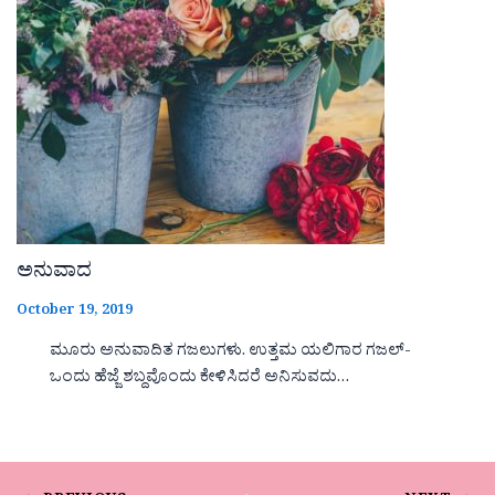
ಅನುವಾದ
October 19, 2019
ಮೂರು ಅನುವಾದಿತ ಗಜಲುಗಳು. ಉತ್ತಮ ಯಲಿಗಾರ ಗಜಲ್-
ಒಂದು ಹೆಜ್ಜೆ ಶಬ್ದವೊಂದು ಕೇಳಿಸಿದರೆ ಅನಿಸುವದು…