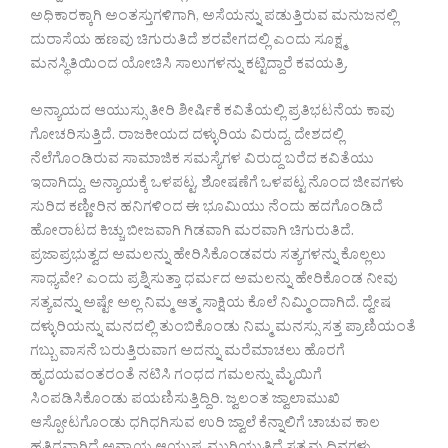
ಅಧಿಕಾರಕ್ಕಾಗಿ ಅಂತಸ್ತುಗಳಿಗಾಗಿ, ಅಸೆಯನ್ನು ಪಡುತ್ತಿರುವ ಮನುಜನಲ್ಲಿ
ದುರಾಸೆಯ ಹಣವು ಚಿಗುರುತಿದೆ ಶರವೇಗದಲ್ಲಿ ಎಂದು ಸೂಕ್ಷ್ಮ
ಮನಸ್ಥಿತಿಯಿಂದ ಯೋಚಿಸಿ ಸಾಲುಗಳನ್ನು ಕಟ್ಟಿದ್ದಾರೆ ಕವಯತ್ರಿ.
ಅನ್ಯಾಯದ ಆಯುಸ್ಸು ತೀರಿ ಶೀರ್ಷಿಕೆ ಕವಿತೆಯಲ್ಲಿ ಪ್ರತಿಭಟನೆಯ ಕಾವು
ಗೋಚರಿಸುತ್ತಿದೆ. ರಾಜಕೀಯದ ದಳ್ಳುರಿಯ ವಿರುದ್ದ, ದೇಶದಲ್ಲಿ
ನೆಲೆಗೊಂಡಿರುವ ಸಾಮಾಜಿಕ ಸಮಸ್ಯೆಗಳ ವಿರುದ್ದ ಬರೆದ ಕವಿತೆಯು
ಇದಾಗಿದ್ದು, ಅನ್ಯಾಯಕ್ಕೆ ಒಳಪಟ್ಟ, ಶೋಷಣೆಗೆ ಒಳಪಟ್ಟ ನೊಂದ ಜೀವಗಳು
ಸುರಿದ ಕಣ್ಣೀರಿನ ಹನಿಗಳಿಂದ ಈ ಭೂಮಿಯು ನೆಂದು ಹದಗೊಂಡಿದೆ
ಹೋರಾಟದ ಕಿಚ್ಚು ಬೀಜವಾಗಿ ಗಿಡವಾಗಿ ಮರವಾಗಿ ಚಿಗುರುತಿದೆ.
ಪ್ರಜಾಪ್ರಭುತ್ವದ ಅಮಲನ್ನು ಹೇರಿಸಿಕೊಂಡವರು ಸತ್ಯಗಳನ್ನು ಕೊಲ್ಲಲು
ಸಾಧ್ಯವೇ? ಎಂದು ಪ್ರಶ್ನಿಸುತ್ತಾ ಧರ್ಮದ ಅಮಲನ್ನು ಹೇರಿಕೊಂಡ ನೀವು
ಸತ್ಯವನ್ನು ಅಷ್ಟೇ ಅಲ್ಲ ನಿಮ್ಮ ಆತ್ಮ ಸಾಕ್ಷಿಯ ಕೊಲೆ ನಿಮ್ಮಿಂದಾಗಿದೆ. ದ್ವೇಷ
ದಳ್ಳುರಿಯನ್ನು ಮನದಲ್ಲಿ ತುಂಬಿಕೊಂಡು ನಿಮ್ಮ ಮನಸ್ಸು ಸತ್ತ ಪ್ರಾಣಿಯಂತೆ
ಗಬ್ಬು ವಾಸನೆ ಬರುತ್ತಿರುವಾಗ ಅದನ್ನು ಮರೆಮಾಚಲು ಹೊರಗೆ
ಹೃದಯವಂತರಂತೆ ನಟಿಸಿ ಗಂಧದ ಗಮಲನ್ನು ಮೈಯಿಗೆ
ಸಿಂಪಡಿಸಿಕೊಂಡು ಪಯಣಿಸುತ್ತಿದ್ದಿರಿ. ಜ್ವಲಂತ ಜ್ವಾಲಾಮುಖಿ
ಆಸ್ಪೋಟಗೊಂಡು ಧಗಿಧಗಿಸುವ ಉರಿ ಜ್ವಾಲೆ ಕೆನ್ನಾಲಿಗೆ ಚಾಚುವ ಕಾಲ