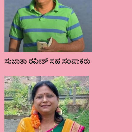
ಸುಜಾತಾ ರವೀಶ್ ಸಹ ಸಂಪಾಕರು