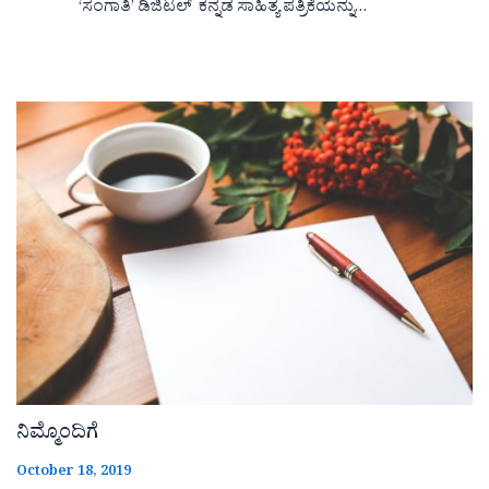
‘ಸಂಗಾತಿ’ ಡಿಜಿಟಲ್ ಕನ್ನಡ ಸಾಹಿತ್ಯ ಪತ್ರಿಕೆಯನ್ನು…
ನಿಮ್ಮೊಂದಿಗೆ
October 18, 2019