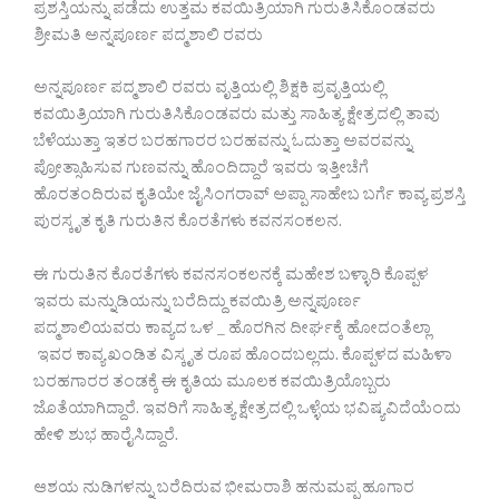
ಪ್ರಶಸ್ತಿಯನ್ನು ಪಡೆದು ಉತ್ತಮ ಕವಯಿತ್ರಿಯಾಗಿ ಗುರುತಿಸಿಕೊಂಡವರು
ಶ್ರೀಮತಿ ಅನ್ನಪೂರ್ಣ ಪದ್ಮಶಾಲಿ ರವರು
ಅನ್ನಪೂರ್ಣ ಪದ್ಮಶಾಲಿ ರವರು ವೃತ್ತಿಯಲ್ಲಿ ಶಿಕ್ಷಕಿ ಪ್ರವೃತ್ತಿಯಲ್ಲಿ
ಕವಯಿತ್ರಿಯಾಗಿ ಗುರುತಿಸಿಕೊಂಡವರು ಮತ್ತು ಸಾಹಿತ್ಯ ಕ್ಷೇತ್ರದಲ್ಲಿ ತಾವು
ಬೆಳೆಯುತ್ತಾ ಇತರ ಬರಹಗಾರರ ಬರಹವನ್ನು ಓದುತ್ತಾ ಅವರವನ್ನು
ಪ್ರೋತ್ಸಾಹಿಸುವ ಗುಣವನ್ನು ಹೊಂದಿದ್ದಾರೆ ಇವರು ಇತ್ತೀಚೆಗೆ
ಹೊರತಂದಿರುವ ಕೃತಿಯೇ ಜೈಸಿಂಗರಾವ್ ಅಪ್ಪಾ ಸಾಹೇಬ ಬರ್ಗೆ ಕಾವ್ಯ ಪ್ರಶಸ್ತಿ
ಪುರಸ್ಕೃತ ಕೃತಿ ಗುರುತಿನ ಕೊರತೆಗಳು ಕವನಸಂಕಲನ.
ಈ ಗುರುತಿನ ಕೊರತೆಗಳು ಕವನಸಂಕಲನಕ್ಕೆ ಮಹೇಶ ಬಳ್ಳಾರಿ ಕೊಪ್ಪಳ
ಇವರು ಮನ್ನುಡಿಯನ್ನು ಬರೆದಿದ್ದು ಕವಯಿತ್ರಿ ಅನ್ನಪೂರ್ಣ
ಪದ್ಮಶಾಲಿಯವರು ಕಾವ್ಯದ ಒಳ _ ಹೊರಗಿನ ದೀರ್ಘಕ್ಕೆ ಹೋದಂತೆಲ್ಲಾ
ಇವರ ಕಾವ್ಯ ಖಂಡಿತ ವಿಸ್ಕೃತ ರೂಪ ಹೊಂದಬಲ್ಲದು. ಕೊಪ್ಪಳದ ಮಹಿಳಾ
ಬರಹಗಾರರ ತಂಡಕ್ಕೆ ಈ ಕೃತಿಯ ಮೂಲಕ ಕವಯಿತ್ರಿಯೊಬ್ಬರು
ಜೊತೆಯಾಗಿದ್ದಾರೆ. ಇವರಿಗೆ ಸಾಹಿತ್ಯ ಕ್ಷೇತ್ರದಲ್ಲಿ ಒಳ್ಳೆಯ ಭವಿಷ್ಯವಿದೆಯೆಂದು
ಹೇಳಿ ಶುಭ ಹಾರೈಸಿದ್ದಾರೆ.
ಆಶಯ ನುಡಿಗಳನ್ನು ಬರೆದಿರುವ ಭೀಮರಾಶಿ ಹನುಮಪ್ಪ ಹೂಗಾರ