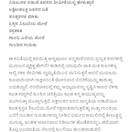
ಸಿಡಿಲುಗಳ ನಡುವೆ ಕವನದ ಶೀರ್ಷಿಕೆಯಲ್ಲಿ ಹೇಳುತ್ತಾರೆ
ಲಕ್ಷೋಪಲಕ್ಷ ಜತನದ ಜತೆ
ಸಂತ್ಸರಗಳ ಮಾತು
ಕ್ರಿಸ್ತನ ಸಿಲುಬೆಯ ಮೇಲೆ
ರಕ್ತಪಾತ
ಗಾಂಧಿ ಎದೆಯ ಮೇಲೆ
ಗುಂಡಿನ ಗುರುತು
ಈ ಕವಿತೆಯಲ್ಲಿ ಕವಯಿತ್ರಿ ಅನ್ನಪೂರ್ಣ ಪದ್ಮಶಾಲಿರವರು ಪ್ರಸ್ತುತ ದಿನಗಳಲ್ಲಿ
ಮನುಜನ ವ್ಯಕ್ತಿತ್ವ ಹೇಗಿದೆ? ಕಾಡಿನಲ್ಲಿ ಯಾವುದೇ ಜಾತಿ ಮತ ಕುಲಗಳಿಲ್ಲ
ಅಲ್ಲಿ ಸಕಲ ಜೀವಿಗಳು ಸ್ವಾಮ್ಯತೆಯಿಂದ ವಾಸಿಸುತ್ತವೆ ಅದರೆ ಮನುಜನು
ಕುಲವಾದಿಯಾಗಿ ರಾಕ್ಷಸರಂತೆ ಘೋರವಾದ ಬೆದರಿಕೆಯನ್ನು ಹಾಕುತ್ತಾ
ಬದುಕಿದ್ದಾನೆ. ನರಲೋಕದಲ್ಲಿ ಕಪ್ಪು ಅಧ್ಯಾಯವನ್ನು ಸೃಷ್ಟಿಸಿ ಕಾಲದ ಬೆಳಕು
ಕೂಡ ಕಪ್ಪಾಗಿದೆ ಹಿಂದಿನ ಚರಿತ್ರೆಯು ಕೂಡ ತನ್ನ ಆಯುಷ್ಯವನ್ನು
ಮುಗಿಸುತ್ತಾ ಮುಪ್ಪಾಗುತ್ತಿದೆ. ಲಕ್ಷಾಂತರ ಜನರ ಜಾಗೃತಿಯ ನಡುವೆಯೂ
ಕೂಡ ಕ್ರಿಸ್ತನ ಶಿಲುಭೆಯ ಮೇಲೆ ರಕ್ತಪಾತವಾಗುತ್ತಲಿತ್ತು ಮತ್ತು ಗಾಂಧಿಯ
ಎದೆಗೆ ಗುಂಡಿನ ಗುರುತುಗಳನ್ನು ನೀಡಿದ ಧರ್ಮದ ಅಮಲಿನಲ್ಲಿ ತೇಲುತ್ತಿದ್ದ
ಮನುಷ್ಯ. ಇಂತಹ ಅಪಾರವಾದ ಸಿಡಿಲುಗಳ ಹೊಡೆತವನ್ನು ಒಡವೆಯಾಗಿ
ತೊಟ್ಟ ಭೂಮಾತೆಯ ನೆಲದಲ್ಲಿ ಹಿಂಸೆಯು ತಾಂಡವಾಡುತಿದೆ.