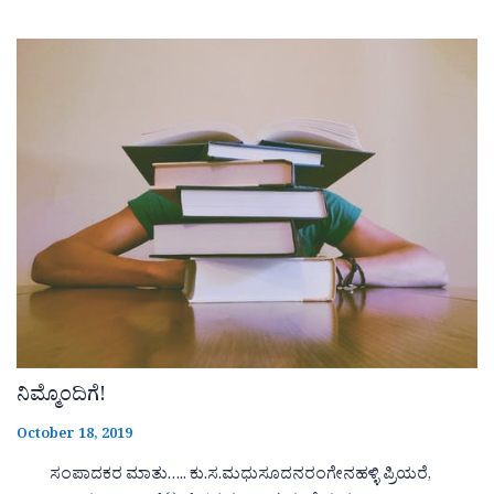
ನಿಮ್ಮೊಂದಿಗೆ!
October 18, 2019
ಸಂಪಾದಕರ ಮಾತು….. ಕು.ಸ.ಮಧುಸೂದನರಂಗೇನಹಳ್ಳಿ ಪ್ರಿಯರೆ,