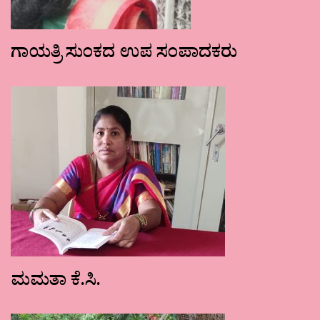
ಗಾಯತ್ರಿ ಸುಂಕದ ಉಪ ಸಂಪಾದಕರು
ಮಮತಾ ಕೆ.ಸಿ.