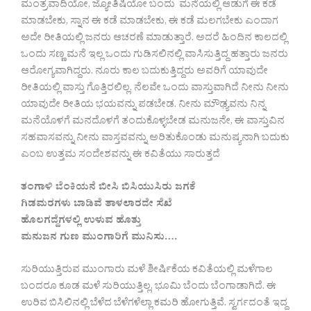
ಮಂತ್ರವಾದಿಯೋ, ಜ್ಯೋತಿಷಿಯೋ ಬಂದು ಮನೆಯಲ್ಲಿ ಆಡುಗೆ ಈ ಕಡೆ
ಮಾಡಬೇಕು, ಸ್ನಾನ ಈ ಕಡೆ ಮಾಡಬೇಕು, ಈ ಕಡೆ ಮಲಗಬೇಕು ಎಂದಾಗ
ಅದೇ ರೀತಿಯಲ್ಲಿ ಜನರು ಆಚರಣೆ ಮಾಡುತ್ತಾರೆ. ಅದರೆ ಹಿಂದಿನ ಕಾಲದಲ್ಲಿ
ಒಂದು ಸಣ್ಣ ಮನೆ ಇಲ್ಲ ಒಂದು ಗುಡಿಸಲಿನಲ್ಲಿ ವಾಸಿಸುತ್ತಿದ್ದ ಹತ್ತಾರು ಜನರು
ಆರೋಗ್ಯವಾಗಿದ್ದರು. ನೂರು ಕಾಲ ಬದುಕುತ್ತಿದ್ದರು ಅವರಿಗೆ ಯಾವುದೇ
ರೀತಿಯಲ್ಲಿ ವಾಸ್ತು ಗೊತ್ತಿರಲಿಲ್ಲ. ನೆಲವೇ ಒಂದು ವಾಸ್ತುವಾಗಿದೆ ನೀನು ನೀನು
ಯಾವುದೇ ರೀತಿಯ ಭಯವನ್ನು ಪಡಬೇಡ. ನೀನು ಮೌಢ್ಯವನು ನಿನ್ನ
ಮನೆಯೊಳಗೆ ಮನದೊಳಗೆ ತಂದುಕೊಳ್ಳಬೇಡ ಮನುಜನೇ, ಈ ವಾಸ್ತುವಿನ
ಸಹವಾಸವನ್ನು ನೀನು ವಾಸ್ತವವನ್ನು ಅರಿತುಕೊಂಡು ಮನುಷ್ಯನಾಗಿ ಬದುಕು
ಎಂಬ ಉತ್ತಮ ಸಂದೇಶವನ್ನು ಈ ಕವಿತೆಯು ಸಾರುತ್ತದೆ
ತಂಗಾಳಿ ಬೆಂಕಿಯನೆ ಬೀಸಿ ಬಿಸಿಯುಸಿರು ಜಗಕೆ
ಗಿಡಮರಗಳು ಬಾಡಿವೆ ತಾಳಲಾರದೇ ಸೆಖೆ
ಹೊಲಗದ್ದೆಗಳಲ್ಲಿ ಉಳುವ ಹೊತ್ತು
ಮನುಜನ ಗುಣ ಮುಂಗಾರಿಗೆ ಮುನಿಸು….
ಸುರಿಯುತ್ತಿರುವ ಮುಂಗಾರು ಮಳೆ ಶೀರ್ಷಿಕೆಯ ಕವಿತೆಯಲ್ಲಿ ಮಳೆಗಾಲ
ಬಂದರೂ ಕೂಡ ಮಳೆ ಸುರಿಯುತ್ತಿಲ್ಲ, ಭೂಮಿ ಬೆಂದು ಬೆಂಗಾಡಾಗಿದೆ. ಈ
ಉರಿವ ಬಿಸಿಲಿನಲ್ಲಿ ಬೆಳೆದ ಬೆಳೆಗಳೆಲ್ಲಾ ಕಮರಿ ಹೋಗುತ್ತಿವೆ. ಸ್ವರ್ಗದಂತೆ ಇದ್ದ