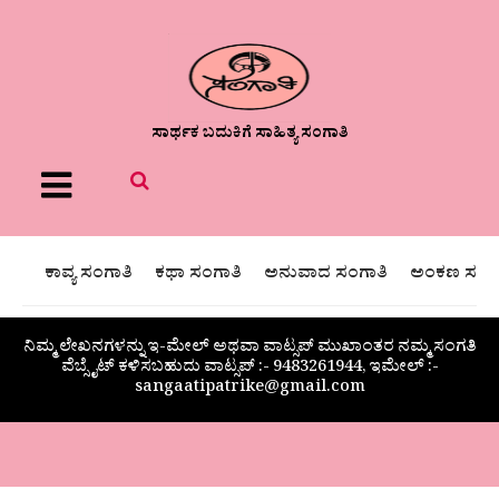
ಸಾರ್ಥಕ ಬದುಕಿಗೆ ಸಾಹಿತ್ಯ ಸಂಗಾತಿ
Menu
ಕಾವ್ಯ ಸಂಗಾತಿ
ಕಥಾ ಸಂಗಾತಿ
ಅನುವಾದ ಸಂಗಾತಿ
ಅಂಕಣ ಸಂಗಾ
ನಿಮ್ಮ ಲೇಖನಗಳನ್ನು ಇ-ಮೇಲ್ ಅಥವಾ ವಾಟ್ಸಪ್ ಮುಖಾಂತರ ನಮ್ಮ ಸಂಗತಿ
ವೆಬ್ಸೈಟ್ ಕಳಿಸಬಹುದು ವಾಟ್ಸಪ್‌ :- 9483261944, ಇಮೇಲ್ :-
sangaatipatrike@gmail.com