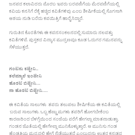
ಜನಪದ ಕಲಾವಿದರು ಮೊರಬ ಇವರು ಬರವಣಿಗೆಯ ಮೆರವಣಿಗೆಯಲ್ಲಿ
ಕವಿಯ ಕನಸಿಗೆ ರೆಕ್ಕೆ ಹಚ್ಚಿದ ಕವಿತೆಗಳಿವು ಎಂಬ ಶೀರ್ಷಿಕೆಯಲ್ಲಿ ಸೊಗಸಾಗಿ
ಆಶಯ ನುಡಿ ಬರೆದು ಕವಯಿತ್ರಿಗೆ ಹಾರೈಸಿದ್ದಾರೆ.
ಗುರುತಿನ ಕೊರತೆಗಳು ಈ ಕವನಸಂಕಲನದಲ್ಲಿ ಸುಮಾರು ನಲವತ್ತು
ಕವಿತೆಗಳಿವೆ. ಪುಸ್ತಕದ ವಿನ್ಯಾಸ ಮುದ್ರಣವೂ ಕೂಡ ಓದುಗರ ಗಮನವನ್ನು
ಸೆಳೆಯುತ್ತದೆ.
ಗಂಟನು ಕಟ್ಟೇನಿ..
ತಲೆಮ್ಯಾಲೆ ಇಂಟೇನಿ
ಹೊರಟ ಬಿಟ್ಟೇನಿ…
ನಾ ಹೊರಟ ಬಿಟ್ಟೇನಿ….
ಈ ಕವಿತೆಯ ಸಾಲುಗಳು ತವರು ತಲುಪಲು ಶೀರ್ಷಿಕೆಯ ಈ ಕವಿತೆಯಲ್ಲಿ
ಬರುವ ಸಾಲುಗಳು. ಒಬ್ಬ ಹೆಣ್ಣು ಮಗಳು ತವರಿಗೆ ಹೋಗಬೇಕೆಂಬ
ಕಾರಣದಿಂದ ಬೆಳಗ್ಗೆಯಿಂದ ಸಂಜೆಯ ವರೆಗೆ ಹೇಗಲ್ಲಾ ಮಾತನಾಡುತ್ತಾ,
ಗಂಡನ ಜೊತೆಯಲ್ಲಿ ಹೇಗೇಲ್ಲಾ ಮುನಿಕೊಳ್ಳುತ್ತಾರೆ. ಆ ಮುನಿಸು ಗಂಡ
ಹೆಂಡತಿಯ ಮಧ್ಯದಲ್ಲಿ ಹೇಗೆ ನೆಡೆಯುತ್ತದೆ ಎಂಬುದನ್ನು ಉತ್ತರ ಕನ್ನಡದ