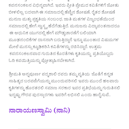
ಕವನಸಂಕಲನ ವಿಭಿನ್ನವಾಗಿದೆ. ಇವರು ಪ್ರೀತಿ ಪ್ರೇಮದ ಕವಿತೆಗಳಿಗೆ ಜೋತು
ಬೀಳಲಿಲ್ಲ. ಬದಲಾಗಿ ಈ ಸಮಾಜದಲ್ಲಿ ಹೆಣ್ಣಿನ ಶೋಷಣೆ, ರೈತರ ಶೋಷಣೆ
ಮನುಜ ಮತ್ತು ಪ್ರಕೃತಿಯ ಸಂಬಂಧ, ಜಾತಿ ಮತಗಳ ವಿಜೃಂಭಣೆಯಿಂದ
ಸಮಾಜದಲ್ಲಿ ಹೇಗೆ ಸ್ವಾಸ್ಥ್ಯ ಹೆದೆಗೆಡುತ್ತಿದೆ. ಮನುಜನು ವಿದ್ಯಾವಂತನಾದರೂ
ಈ ಅಧುನಿಕ ಯುಗದಲ್ಲಿ ಹೇಗೆ ಮೌಢ್ಯಚಾರಣೆಗೆ ಬಲಿಯಾಗಿ
ಮೂಢನಂಬಿಕೆಗಳ ದಾಸನಾಗಿ ಬರುತ್ತಿದ್ದಾನೆ ಇನ್ನೂ ಮುಂತಾದ ವಿಷಯಗಳ
ಮೇಲೆ ಮನಸ್ಸು ಕೃೂಢಿಕರಿಸಿ ಕವಿತೆಗಳನ್ನು ರಚಿಸಿದ್ದಾರೆ. ಉತ್ತಮ
ಕವನಸಂಕಲನವಾದ ಗುರುತಿನ ಕೊರತೆಗಳು ಕೃತಿಯನ್ನು ಪ್ರತಿಯೊಬ್ಬರು
ಓದಿ ಕವಯಿತ್ರಿಯನ್ನು ಪ್ರೋತ್ಸಾಹಿಸಬೇಕಾಗಿದೆ.
ಶ್ರೀಮತಿ ಅನ್ನಪೂರ್ಣ ಪದ್ಮಶಾಲಿ ರವರು ತಮ್ಮ ವೃತಿಯ ಜೊತೆಗೆ ಕನ್ನಡ
ಸಾಹಿತ್ಯದ ಬರವಣಿಗೆಯನ್ನು ಮುಂದುವರಿಸಲಿ ಇವರು ಮುಂದೆ ಹಲವಾರು
ಕೃತಿಗಳನ್ನು ಹೊರತರಲಿ ಸಮಾಜ ಸರಕಾರ ಇವರ ಪ್ರತಿಭೆಯನ್ನು ಗುರುತಿಸಲಿ
ಇನ್ನಷ್ಟು ಗೌರವ ಪುರಸ್ಕಾರಗಳು ಇವರಿಗೆ ಲಭಿಸಲಿ ಎಂದು ಹಾರೈಸುವೆ..
ನಾರಾಯಣಸ್ವಾಮಿ (ನಾನಿ)