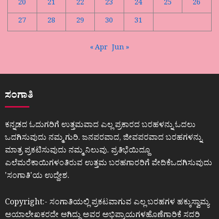
20
21
22
23
24
25
26
27
28
29
30
31
« Apr
Jun »
ಸಂಗಾತಿ
ಕನ್ನಡದ ಓದುಗರಿಗೆ ಉತ್ತಮವಾದ ಎಲ್ಲ ಪ್ರಕಾರದ ಬರಹಳನ್ನು ಓದಲು
ಒದಗಿಸುವುದು ನಮ್ಮ ಗುರಿ. ಜನಪರವಾದ, ಜೀವಪರವಾದ ಬರಹಗಳನ್ನು
ಮಾತ್ರ ಪ್ರಕಟಿಸುವುದು ನಮ್ಮ ನಿಲುವು. ಪ್ರತಿಭೆಯಿದ್ದೂ
ಎಲೆಮರೆಕಾಯಿಗಳಂತಿರುವ ಉತ್ತಮ ಬರಹಗಾರರಿಗೆ ವೇದಿಕೆಒದಗಿಸುವುದು
ʼಸಂಗಾತಿʼಯ ಉದ್ದೇಶ.
Copyright:- ಸಂಗಾತಿಯಲ್ಲಿ ಪ್ರಕಟವಾಗುವ ಎಲ್ಲ ಬರಹಗಳ ಹಕ್ಕುಸ್ವಾಮ್ಯ
ಆಯಾಲೇಖಕರದೇ ಆಗಿದ್ದು ಅವರ ಅಭಿಪ್ರಾಯಗಳಹೊಣೆಗಾರಿಕೆ ಸದರಿ