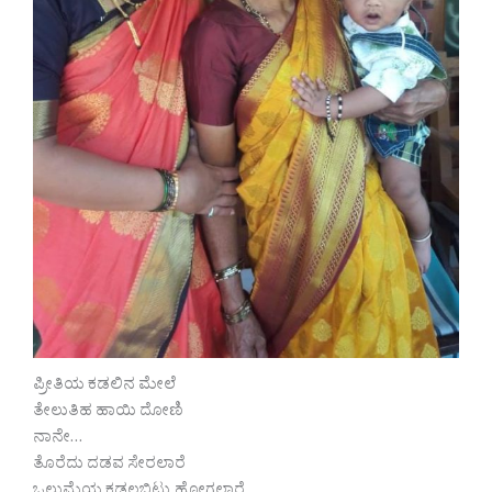
ಪ್ರೀತಿಯ ಕಡಲಿನ ಮೇಲೆ
ತೇಲುತಿಹ ಹಾಯಿ ದೋಣಿ
ನಾನೇ…
ತೊರೆದು ದಡವ ಸೇರಲಾರೆ