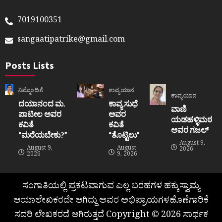
7019100351
sangaatipatrike@gmail.com
Posts Lists
ನಿಮ್ಮೊಂದಿಗೆ
ಕಾವ್ಯಯಾನ
ಕಾವ್ಯಯಾನ
ದಯಾನಂದ ಮ.
ಕಾವ್ಯ ಸುಧೆ
ವಾಣಿ
ಪಾಟೀಲ ಅವರ
ಅವರ
ಯಡಹಳ್ಳಿಮಠ
ಕವಿತೆ
ಕವಿತೆ
ಅವರ ಗಜಲ್
“ಮರೆಯಬೇಕು?”
“ತೊಟ್ಟಿಲು”
August 9,
August 9,
August
2026
2026
9, 2026
ಸಂಗಾತಿಯಲ್ಲಿ ಪ್ರಕಟವಾಗುವ ಎಲ್ಲ ಬರಹಗಳ ಹಕ್ಕುಸ್ವಾಮ್ಯ
ಆಯಾಲೇಖಕರದೇ ಆಗಿದ್ದು ಅವರ ಅಭಿಪ್ರಾಯಗಳಹೊಣೆಗಾರಿಕೆ
ಸದರಿ ಲೇಖಕರದೆ ಆಗಿರುತ್ತದೆ Copyright © 2026 ಸಾರ್ಥಕ