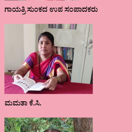
ಗಾಯತ್ರಿ ಸುಂಕದ ಉಪ ಸಂಪಾದಕರು
ಮಮತಾ ಕೆ.ಸಿ.