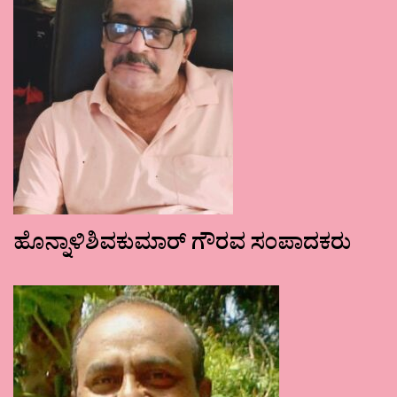
ಹೊನ್ನಾಳಿಶಿವಕುಮಾರ್ ಗೌರವ ಸಂಪಾದಕರು