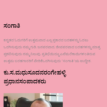
ಸಂಗಾತಿ
ಕನ್ನಡದ ಓದುಗರಿಗೆ ಉತ್ತಮವಾದ ಎಲ್ಲ ಪ್ರಕಾರದ ಬರಹಳನ್ನು ಓದಲು
ಒದಗಿಸುವುದು ನಮ್ಮ ಗುರಿ. ಜನಪರವಾದ, ಜೀವಪರವಾದ ಬರಹಗಳನ್ನು ಮಾತ್ರ
ಪ್ರಕಟಿಸುವುದು ನಮ್ಮ ನಿಲುವು. ಪ್ರತಿಭೆಯಿದ್ದೂ ಎಲೆಮರೆಕಾಯಿಗಳಂತಿರುವ
ಉತ್ತಮ ಬರಹಗಾರರಿಗೆ ವೇದಿಕೆಒದಗಿಸುವುದು ʼಸಂಗಾತಿʼಯ ಉದ್ದೇಶ.
ಕು.ಸ.ಮಧುಸೂದನರಂಗೇಹಳ್ಳಿ
ಪ್ರಧಾನಸಂಪಾದಕರು