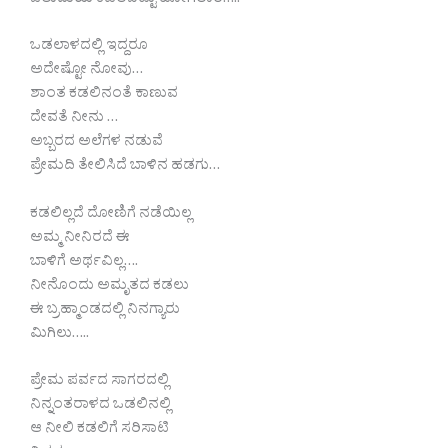
ಒಲುಮೆಯ ಕಡಲಬಿಟ್ಟು ಹೋಗಲಾರೆ…..
ಒಡಲಾಳದಲ್ಲಿ ಇದ್ದರೂ
ಅದೇಷ್ಟೋ ನೋವು…
ಶಾಂತ ಕಡಲಿನಂತೆ ಕಾಣುವ
ದೇವತೆ ನೀನು …
ಅಬ್ಬರದ ಅಲೆಗಳ ನಡುವೆ
ಪ್ರೇಮದಿ ತೇಲಿಸಿದೆ ಬಾಳಿನ ಹಡಗು…
ಕಡಲಿಲ್ಲದೆ ದೋಣಿಗೆ ನಡೆಯಿಲ್ಲ
ಅಮ್ಮ ನೀನಿರದೆ ಈ
ಬಾಳಿಗೆ ಅರ್ಥವಿಲ್ಲ….
ನೀನೊಂದು ಅಮೃತದ ಕಡಲು
ಈ ಬ್ರಹ್ಮಾಂಡದಲ್ಲಿ ನಿನಗ್ಯಾರು
ಮಿಗಿಲು…..
ಪ್ರೇಮ ಪರ್ವದ ಸಾಗರದಲ್ಲಿ
ನಿನ್ನಂತರಾಳದ ಒಡಲಿನಲ್ಲಿ
ಆ ನೀಲಿ ಕಡಲಿಗೆ ಸರಿಸಾಟಿ