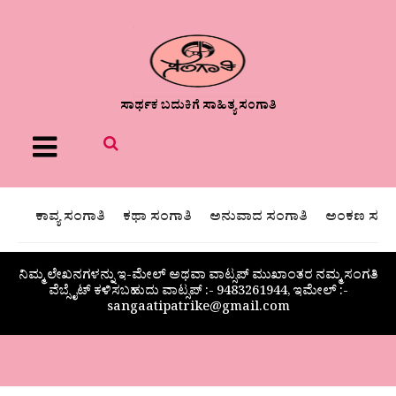
ಸಾರ್ಥಕ ಬದುಕಿಗೆ ಸಾಹಿತ್ಯ ಸಂಗಾತಿ
Menu
ಕಾವ್ಯ ಸಂಗಾತಿ
ಕಥಾ ಸಂಗಾತಿ
ಅನುವಾದ ಸಂಗಾತಿ
ಅಂಕಣ ಸಂಗಾ
ನಿಮ್ಮ ಲೇಖನಗಳನ್ನು ಇ-ಮೇಲ್ ಅಥವಾ ವಾಟ್ಸಪ್ ಮುಖಾಂತರ ನಮ್ಮ ಸಂಗತಿ
ವೆಬ್ಸೈಟ್ ಕಳಿಸಬಹುದು ವಾಟ್ಸಪ್‌ :- 9483261944, ಇಮೇಲ್ :-
sangaatipatrike@gmail.com