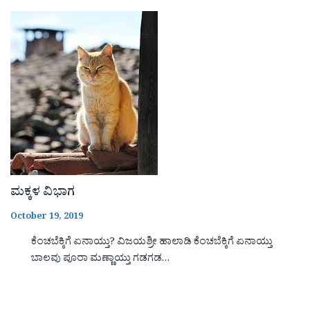
ಮಕ್ಕಳ ವಿಭಾಗ
October 19, 2019
ಕೆಂಚಬೆಕ್ಕಿಗೆ ಏನಾಯ್ತು? ವಿಜಯಶ್ರೀ ಹಾಲಾಡಿ ಕೆಂಚಬೆಕ್ಕಿಗೆ ಏನಾಯ್ತು
ಬಾಲವು ಪೂರಾ ಮಣ್ಣಾಯ್ತು ಗಡಗಡ…