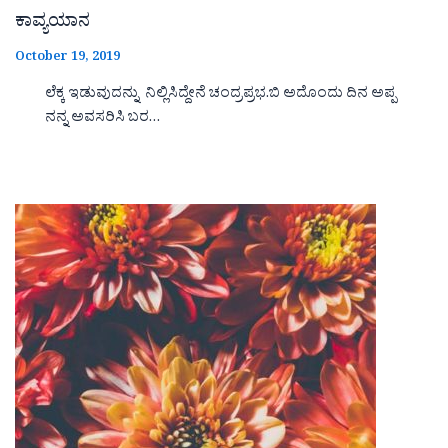
ಕಾವ್ಯಯಾನ
October 19, 2019
ಲೆಕ್ಕ ಇಡುವುದನ್ನು ನಿಲ್ಲಿಸಿದ್ದೇನೆ ಚಂದ್ರಪ್ರಭ.ಬಿ ಅದೊಂದು ದಿನ ಅಪ್ಪ
ನನ್ನ ಅವಸರಿಸಿ ಬರ…