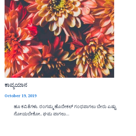
ಕಾವ್ಯಯಾನ
October 19, 2019
ಹೂ ಕವಿತೆಗಳು. ರಂಗಮ್ಮ ಹೊದೇಕಲ್ ಗಂಧವಾಗಲು ಬೇರು ಎಷ್ಟು
ನೋಯಬೇಕೋ.. ಘಮ ವಾಗಲು…