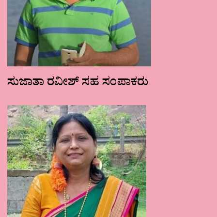
ಸುಜಾತಾ ರವೀಶ್ ಸಹ ಸಂಪಾಕರು