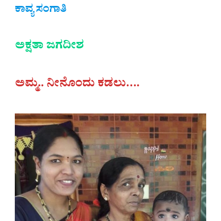
ಕಾವ್ಯ ಸಂಗಾತಿ
ಅಕ್ಷತಾ ಜಗದೀಶ
ಅಮ್ಮ.. ನೀನೊಂದು ಕಡಲು….