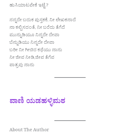
ಹುಸಿಯಾಟವೇಕೆ ಇಟ್ಟೆ ?
ನನ್ನದೇ ಬದುಕ ಪುಸ್ತಕಕೆ, ನೀ ಲೇಖಕನಾದೆ
ನಾ ಕಲ್ಪಿಸದಂತೆ, ನೀ ಬರೆದು ತೆಗೆದೆ
ಮುನ್ನುಡಿಯೂ ನಿನ್ನದೇ ದೇವಾ
ಬೆನ್ನುಡಿಯು ನಿನ್ನದೇ ದೇವಾ
ಬರೀ ನೀ ಗೀಚಿದ ಕಥೆಯು ನಾನು
ನೀ ಜೀವ ನೀಡಿ,ಜೀವ ತೆಗೆವ
ಪಾತ್ರವು ನಾನು
ವಾಣಿ ಯಡಹಳ್ಳಿಮಠ
About The Author