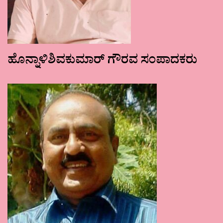
ಹೊನ್ನಾಳಿಶಿವಕುಮಾರ್ ಗೌರವ ಸಂಪಾದಕರು