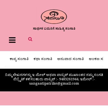
ಸಾರ್ಥಕ ಬದುಕಿಗೆ ಸಾಹಿತ್ಯ ಸಂಗಾತಿ
Menu
ಕಾವ್ಯ ಸಂಗಾತಿ
ಕಥಾ ಸಂಗಾತಿ
ಅನುವಾದ ಸಂಗಾತಿ
ಅಂಕಣ ಸಂಗಾ
ನಿಮ್ಮ ಲೇಖನಗಳನ್ನು ಇ-ಮೇಲ್ ಅಥವಾ ವಾಟ್ಸಪ್ ಮುಖಾಂತರ ನಮ್ಮ ಸಂಗತಿ
ವೆಬ್ಸೈಟ್ ಕಳಿಸಬಹುದು ವಾಟ್ಸಪ್‌ :- 9483261944, ಇಮೇಲ್ :-
sangaatipatrike@gmail.com