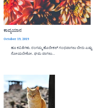
ಕಾವ್ಯಯಾನ
October 19, 2019
ಹೂ ಕವಿತೆಗಳು. ರಂಗಮ್ಮ ಹೊದೇಕಲ್ ಗಂಧವಾಗಲು ಬೇರು ಎಷ್ಟು
ನೋಯಬೇಕೋ.. ಘಮ ವಾಗಲು…