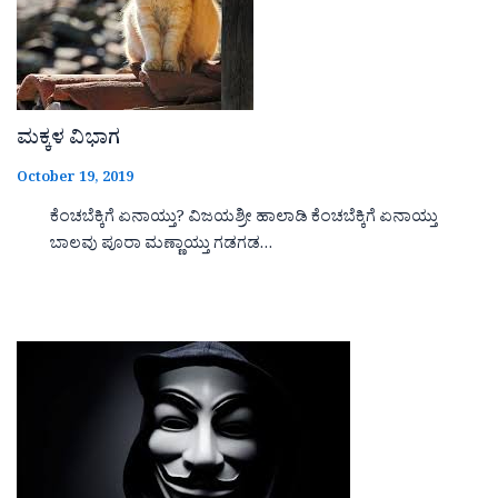
ಮಕ್ಕಳ ವಿಭಾಗ
October 19, 2019
ಕೆಂಚಬೆಕ್ಕಿಗೆ ಏನಾಯ್ತು? ವಿಜಯಶ್ರೀ ಹಾಲಾಡಿ ಕೆಂಚಬೆಕ್ಕಿಗೆ ಏನಾಯ್ತು
ಬಾಲವು ಪೂರಾ ಮಣ್ಣಾಯ್ತು ಗಡಗಡ…