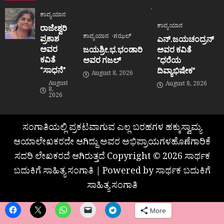
ಕಾವ್ಯಯಾನ
ಕಾವ್ಯಯಾನ
ರಾಜೇಶ್ವರಿ
ಕಾವ್ಯಯಾನ
ಗಝಲ್
ಪ್ರಕಾಶ
ಎನ್.ಜಯಚಂದ್ರನ್
ಅವರ
ಜಯಶ್ರೀ.ಭ.ಭಂಡಾರಿ
ಅವರ ಕವಿತೆ
ಕವಿತೆ
ಅವರ ಗಜಲ್
“ಧರೆಯ
“ಸಾಧನೆ”
ದಿವ್ಯಾಭಿಷೇಕ”
August 8, 2026
August
August 8, 2026
8,
2026
ಸಂಗಾತಿಯಲ್ಲಿ ಪ್ರಕಟವಾಗುವ ಎಲ್ಲ ಬರಹಗಳ ಹಕ್ಕುಸ್ವಾಮ್ಯ
ಆಯಾಲೇಖಕರದೇ ಆಗಿದ್ದು ಅವರ ಅಭಿಪ್ರಾಯಗಳಹೊಣೆಗಾರಿಕೆ
ಸದರಿ ಲೇಖಕರದೆ ಆಗಿರುತ್ತದೆ Copyright © 2026 ಸಾರ್ಥಕ
ಬದುಕಿಗೆ ಸಾಹಿತ್ಯ ಸಂಗಾತಿ | Powered by ಸಾರ್ಥಕ ಬದುಕಿಗೆ
ಸಾಹಿತ್ಯ ಸಂಗಾತಿ
More