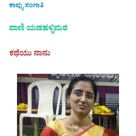
ಕಾವ್ಯು ಸಂಗಾತಿ
ವಾಣಿ ಯಡಹಳ್ಳಿಮಠ
ಕಥೆಯು ನಾನು