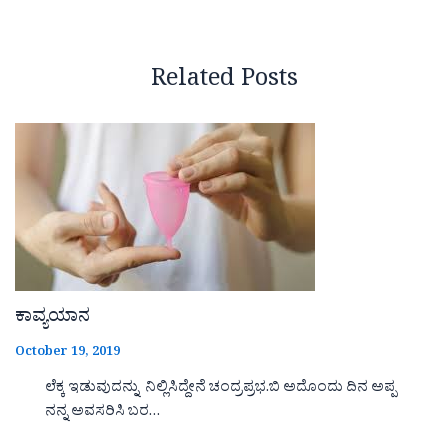
Related Posts
ಕಾವ್ಯಯಾನ
October 19, 2019
ಲೆಕ್ಕ ಇಡುವುದನ್ನು ನಿಲ್ಲಿಸಿದ್ದೇನೆ ಚಂದ್ರಪ್ರಭ.ಬಿ ಅದೊಂದು ದಿನ ಅಪ್ಪ
ನನ್ನ ಅವಸರಿಸಿ ಬರ…