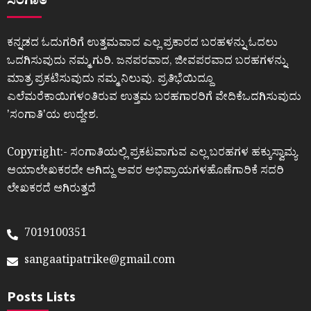
ಸಂಗಾತಿ
ಕನ್ನಡದ ಓದುಗರಿಗೆ ಉತ್ತಮವಾದ ಎಲ್ಲ ಪ್ರಕಾರದ ಬರಹಳನ್ನು ಓದಲು
ಒದಗಿಸುವುದು ನಮ್ಮ ಗುರಿ. ಜನಪರವಾದ, ಜೀವಪರವಾದ ಬರಹಗಳನ್ನು
ಮಾತ್ರ ಪ್ರಕಟಿಸುವುದು ನಮ್ಮ ನಿಲುವು. ಪ್ರತಿಭೆಯಿದ್ದೂ
ಎಲೆಮರೆಕಾಯಿಗಳಂತಿರುವ ಉತ್ತಮ ಬರಹಗಾರರಿಗೆ ವೇದಿಕೆಒದಗಿಸುವುದು
ʼಸಂಗಾತಿʼಯ ಉದ್ದೇಶ.
Copyright:- ಸಂಗಾತಿಯಲ್ಲಿ ಪ್ರಕಟವಾಗುವ ಎಲ್ಲ ಬರಹಗಳ ಹಕ್ಕುಸ್ವಾಮ್ಯ
ಆಯಾಲೇಖಕರದೇ ಆಗಿದ್ದು ಅವರ ಅಭಿಪ್ರಾಯಗಳಹೊಣೆಗಾರಿಕೆ ಸದರಿ
ಲೇಖಕರದೆ ಆಗಿರುತ್ತದೆ
7019100351
sangaatipatrike@gmail.com
Posts Lists