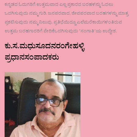
ಕನ್ನಡದ ಓದುಗರಿಗೆ ಉತ್ತಮವಾದ ಎಲ್ಲ ಪ್ರಕಾರದ ಬರಹಳನ್ನು ಓದಲು
ಒದಗಿಸುವುದು ನಮ್ಮ ಗುರಿ. ಜನಪರವಾದ, ಜೀವಪರವಾದ ಬರಹಗಳನ್ನು ಮಾತ್ರ
ಪ್ರಕಟಿಸುವುದು ನಮ್ಮ ನಿಲುವು. ಪ್ರತಿಭೆಯಿದ್ದೂ ಎಲೆಮರೆಕಾಯಿಗಳಂತಿರುವ
ಉತ್ತಮ ಬರಹಗಾರರಿಗೆ ವೇದಿಕೆಒದಗಿಸುವುದು ʼಸಂಗಾತಿʼಯ ಉದ್ದೇಶ.
ಕು.ಸ.ಮಧುಸೂದನರಂಗೇಹಳ್ಳಿ
ಪ್ರಧಾನಸಂಪಾದಕರು