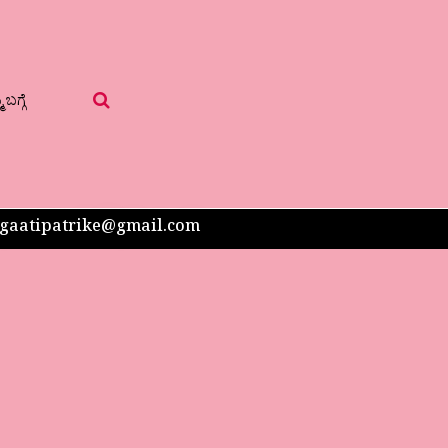
 ಬಗ್ಗೆ
 sangaatipatrike@gmail.com