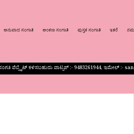
ಅನುವಾದ ಸಂಗಾತಿ
ಅಂಕಣ ಸಂಗಾತಿ
ಪುಸ್ತಕ ಸಂಗಾತಿ
ಇತರೆ
ನಮ್ಮ
ಂಗತಿ ವೆಬ್ಸೈಟ್ ಕಳಿಸಬಹುದು ವಾಟ್ಸಪ್‌ :- 9483261944, ಇಮೇಲ್ :-