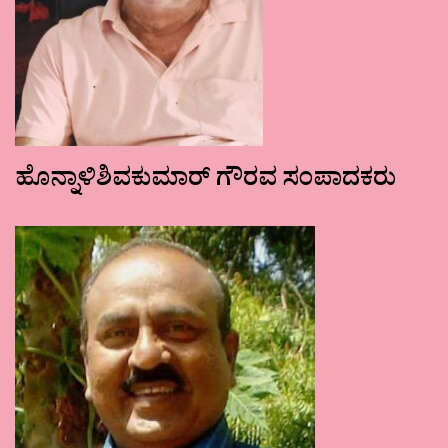
ಹೊನ್ನಾಳಿಶಿವಕುಮಾರ್ ಗೌರವ ಸಂಪಾದಕರು