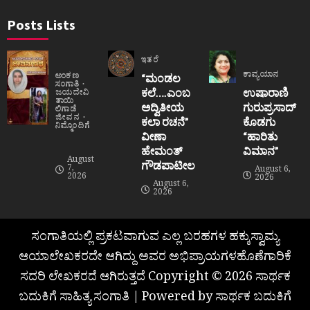
Posts Lists
ಇತರೆ
ಕಾವ್ಯಯಾನ
ಅಂಕಣ
“ಮಂಡಲ
ಸಂಗಾತಿ
ಕಲೆ….ಎಂಬ
ಉಷಾರಾಣಿ
ಜಯದೇವಿ
ತಾಯಿ
ಅದ್ವಿತೀಯ
ಗುರುಪ್ರಸಾದ್
ಲಿಗಾಡೆ
ಜೀವನ
ಕಲಾ ರಚನೆ”‌
ಕೊಡಗು
ನಿಮ್ಮೊಂದಿಗೆ
ವೀಣಾ
“ಹಾರಿತು
ಹೇಮಂತ್‌
ವಿಮಾನ”
August
ಗೌಡಪಾಟೀಲ
7,
August 6,
2026
2026
August 6,
2026
ಸಂಗಾತಿಯಲ್ಲಿ ಪ್ರಕಟವಾಗುವ ಎಲ್ಲ ಬರಹಗಳ ಹಕ್ಕುಸ್ವಾಮ್ಯ
ಆಯಾಲೇಖಕರದೇ ಆಗಿದ್ದು ಅವರ ಅಭಿಪ್ರಾಯಗಳಹೊಣೆಗಾರಿಕೆ
ಸದರಿ ಲೇಖಕರದೆ ಆಗಿರುತ್ತದೆ Copyright © 2026 ಸಾರ್ಥಕ
ಬದುಕಿಗೆ ಸಾಹಿತ್ಯ ಸಂಗಾತಿ | Powered by ಸಾರ್ಥಕ ಬದುಕಿಗೆ