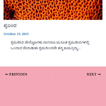
ಪ್ರಬಂದ
October 19, 2019
ಶ್ರಮಜೀವಿ ಜೇನ್ನೊಣಗಳು ನಾಗರಾಜ ಮಸೂತಿ ಶ್ರಮಜೀವಿಗಳಲ್ಲಿ
ಒಂದಾದ ಜೇನುಹುಳು ಶ್ರಮದಿಂದಲೇ ತನ್ನ ಆಯಸ್ಸನ್ನು…
PREVIOUS
NEXT