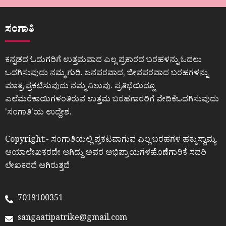
ಸಂಗಾತಿ
ಕನ್ನಡದ ಓದುಗರಿಗೆ ಉತ್ತಮವಾದ ಎಲ್ಲ ಪ್ರಕಾರದ ಬರಹಳನ್ನು ಓದಲು
ಒದಗಿಸುವುದು ನಮ್ಮ ಗುರಿ. ಜನಪರವಾದ, ಜೀವಪರವಾದ ಬರಹಗಳನ್ನು
ಮಾತ್ರ ಪ್ರಕಟಿಸುವುದು ನಮ್ಮ ನಿಲುವು. ಪ್ರತಿಭೆಯಿದ್ದೂ
ಎಲೆಮರೆಕಾಯಿಗಳಂತಿರುವ ಉತ್ತಮ ಬರಹಗಾರರಿಗೆ ವೇದಿಕೆಒದಗಿಸುವುದು
ʼಸಂಗಾತಿʼಯ ಉದ್ದೇಶ.
Copyright:- ಸಂಗಾತಿಯಲ್ಲಿ ಪ್ರಕಟವಾಗುವ ಎಲ್ಲ ಬರಹಗಳ ಹಕ್ಕುಸ್ವಾಮ್ಯ
ಆಯಾಲೇಖಕರದೇ ಆಗಿದ್ದು ಅವರ ಅಭಿಪ್ರಾಯಗಳಹೊಣೆಗಾರಿಕೆ ಸದರಿ
ಲೇಖಕರದೆ ಆಗಿರುತ್ತದೆ
7019100351
sangaatipatrike@gmail.com