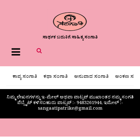
ಸಾರ್ಥಕ ಬದುಕಿಗೆ ಸಾಹಿತ್ಯ ಸಂಗಾತಿ
Menu
ಕಾವ್ಯ ಸಂಗಾತಿ
ಕಥಾ ಸಂಗಾತಿ
ಅನುವಾದ ಸಂಗಾತಿ
ಅಂಕಣ ಸಂಗಾ
ನಿಮ್ಮ ಲೇಖನಗಳನ್ನು ಇ-ಮೇಲ್ ಅಥವಾ ವಾಟ್ಸಪ್ ಮುಖಾಂತರ ನಮ್ಮ ಸಂಗತಿ
ವೆಬ್ಸೈಟ್ ಕಳಿಸಬಹುದು ವಾಟ್ಸಪ್‌ :- 9483261944, ಇಮೇಲ್ :-
sangaatipatrike@gmail.com