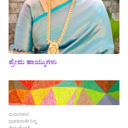
ಪ್ರೇಮ ಹಾಯ್ಕುಗಳು
ಮಧುರವಾದ
ಭಾವವದುವೇ ನಿನ್ನ