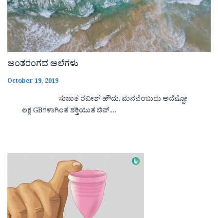
ಅಂತರಂಗದ ಅಲೆಗಳು
October 19, 2019
ಸುಜಾತ ರವೀಶ್ ಹೌದು. ಮನವೆಂಬುದು ಅದೆಷ್ಪೋ
ಲಕ್ಷ GBಗಳಾಗಿಂತ ಶಕ್ತಿಯುತ ಚಿಪ್.…