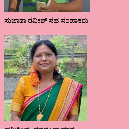
ಸುಜಾತಾ ರವೀಶ್ ಸಹ ಸಂಪಾಕರು