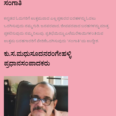
ಸಂಗಾತಿ
ಕನ್ನಡದ ಓದುಗರಿಗೆ ಉತ್ತಮವಾದ ಎಲ್ಲ ಪ್ರಕಾರದ ಬರಹಳನ್ನು ಓದಲು
ಒದಗಿಸುವುದು ನಮ್ಮ ಗುರಿ. ಜನಪರವಾದ, ಜೀವಪರವಾದ ಬರಹಗಳನ್ನು ಮಾತ್ರ
ಪ್ರಕಟಿಸುವುದು ನಮ್ಮ ನಿಲುವು. ಪ್ರತಿಭೆಯಿದ್ದೂ ಎಲೆಮರೆಕಾಯಿಗಳಂತಿರುವ
ಉತ್ತಮ ಬರಹಗಾರರಿಗೆ ವೇದಿಕೆಒದಗಿಸುವುದು ʼಸಂಗಾತಿʼಯ ಉದ್ದೇಶ.
ಕು.ಸ.ಮಧುಸೂದನರಂಗೇಹಳ್ಳಿ
ಪ್ರಧಾನಸಂಪಾದಕರು