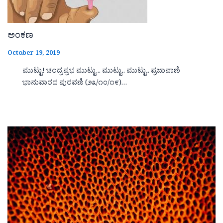
ಅಂಕಣ
October 19, 2019
ಮುಟ್ಟು! ಚಂದ್ರಪ್ರಭ ಮುಟ್ಟು .. ಮುಟ್ಟು.. ಮುಟ್ಟು.. ಪ್ರಜಾವಾಣಿ
ಭಾನುವಾರದ ಪುರವಣಿ (೨೩/೧೦/೧೯)…