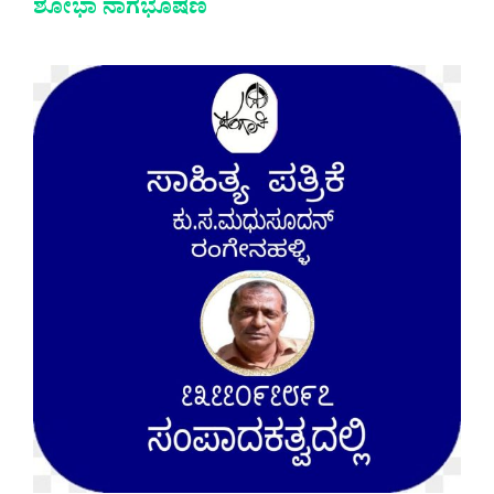
ಶೋಭಾ ನಾಗಭೂಷಣ