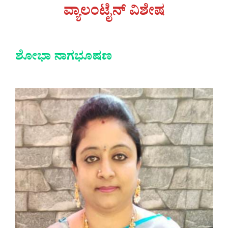
ವ್ಯಾಲಂಟೈನ್ ವಿಶೇಷ
ಶೋಭಾ ನಾಗಭೂಷಣ