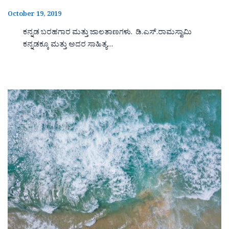
October 19, 2019
ಕನ್ನಡ ಬರಹಗಾರ ಮತ್ತು ಜಾಲತಾಣಗಳು. ಡಿ.ಎಸ್.ರಾಮಸ್ವಾಮಿ
ಕನ್ನಡಕ್ಕೂ ಮತ್ತು ಅದರ ಸಾಹಿತ್ಯ…