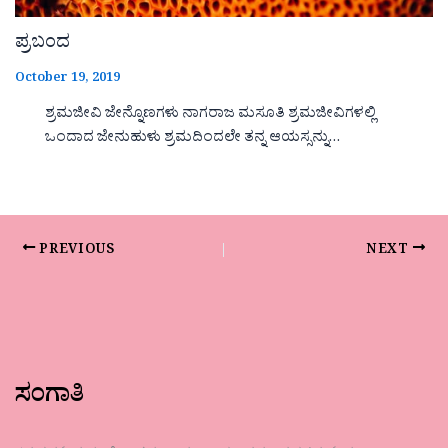
ಪ್ರಬಂದ
October 19, 2019
ಶ್ರಮಜೀವಿ ಜೇನ್ನೊಣಗಳು ನಾಗರಾಜ ಮಸೂತಿ ಶ್ರಮಜೀವಿಗಳಲ್ಲಿ
ಒಂದಾದ ಜೇನುಹುಳು ಶ್ರಮದಿಂದಲೇ ತನ್ನ ಆಯಸ್ಸನ್ನು…
PREVIOUS
NEXT
ಸಂಗಾತಿ