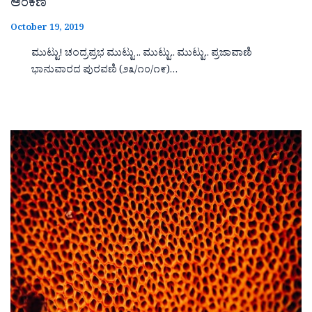
ಅಂಕಣ
October 19, 2019
ಮುಟ್ಟು! ಚಂದ್ರಪ್ರಭ ಮುಟ್ಟು .. ಮುಟ್ಟು.. ಮುಟ್ಟು.. ಪ್ರಜಾವಾಣಿ
ಭಾನುವಾರದ ಪುರವಣಿ (೨೩/೧೦/೧೯)…