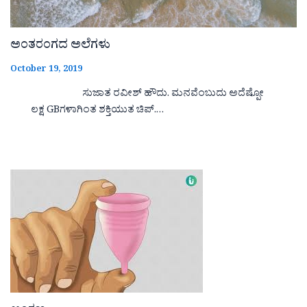
ಅಂತರಂಗದ ಅಲೆಗಳು
October 19, 2019
ಸುಜಾತ ರವೀಶ್ ಹೌದು. ಮನವೆಂಬುದು ಅದೆಷ್ಪೋ
ಲಕ್ಷ GBಗಳಾಗಿಂತ ಶಕ್ತಿಯುತ ಚಿಪ್.…