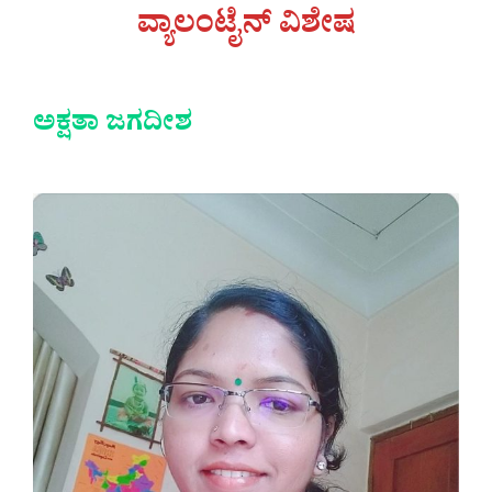
ವ್ಯಾಲಂಟೈನ್ ವಿಶೇಷ
ಅಕ್ಷತಾ ಜಗದೀಶ