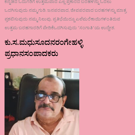
ಕನ್ನಡದ ಓದುಗರಿಗೆ ಉತ್ತಮವಾದ ಎಲ್ಲ ಪ್ರಕಾರದ ಬರಹಳನ್ನು ಓದಲು
ಒದಗಿಸುವುದು ನಮ್ಮ ಗುರಿ. ಜನಪರವಾದ, ಜೀವಪರವಾದ ಬರಹಗಳನ್ನು ಮಾತ್ರ
ಪ್ರಕಟಿಸುವುದು ನಮ್ಮ ನಿಲುವು. ಪ್ರತಿಭೆಯಿದ್ದೂ ಎಲೆಮರೆಕಾಯಿಗಳಂತಿರುವ
ಉತ್ತಮ ಬರಹಗಾರರಿಗೆ ವೇದಿಕೆಒದಗಿಸುವುದು ʼಸಂಗಾತಿʼಯ ಉದ್ದೇಶ.
ಕು.ಸ.ಮಧುಸೂದನರಂಗೇಹಳ್ಳಿ
ಪ್ರಧಾನಸಂಪಾದಕರು