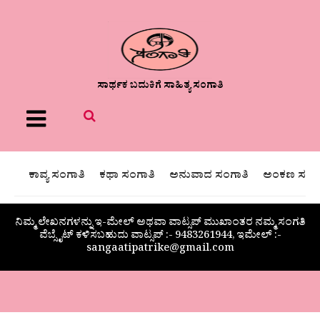
ಸಾರ್ಥಕ ಬದುಕಿಗೆ ಸಾಹಿತ್ಯ ಸಂಗಾತಿ
Menu
ಕಾವ್ಯ ಸಂಗಾತಿ
ಕಥಾ ಸಂಗಾತಿ
ಅನುವಾದ ಸಂಗಾತಿ
ಅಂಕಣ ಸಂಗಾ
ನಿಮ್ಮ ಲೇಖನಗಳನ್ನು ಇ-ಮೇಲ್ ಅಥವಾ ವಾಟ್ಸಪ್ ಮುಖಾಂತರ ನಮ್ಮ ಸಂಗತಿ
ವೆಬ್ಸೈಟ್ ಕಳಿಸಬಹುದು ವಾಟ್ಸಪ್‌ :- 9483261944, ಇಮೇಲ್ :-
sangaatipatrike@gmail.com