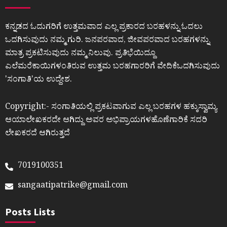
ಕನ್ನಡದ ಓದುಗರಿಗೆ ಉತ್ತಮವಾದ ಎಲ್ಲ ಪ್ರಕಾರದ ಬರಹಳನ್ನು ಓದಲು
ಒದಗಿಸುವುದು ನಮ್ಮ ಗುರಿ. ಜನಪರವಾದ, ಜೀವಪರವಾದ ಬರಹಗಳನ್ನು
ಮಾತ್ರ ಪ್ರಕಟಿಸುವುದು ನಮ್ಮ ನಿಲುವು. ಪ್ರತಿಭೆಯಿದ್ದೂ
ಎಲೆಮರೆಕಾಯಿಗಳಂತಿರುವ ಉತ್ತಮ ಬರಹಗಾರರಿಗೆ ವೇದಿಕೆಒದಗಿಸುವುದು
ʼಸಂಗಾತಿʼಯ ಉದ್ದೇಶ.
Copyright:- ಸಂಗಾತಿಯಲ್ಲಿ ಪ್ರಕಟವಾಗುವ ಎಲ್ಲ ಬರಹಗಳ ಹಕ್ಕುಸ್ವಾಮ್ಯ
ಆಯಾಲೇಖಕರದೇ ಆಗಿದ್ದು ಅವರ ಅಭಿಪ್ರಾಯಗಳಹೊಣೆಗಾರಿಕೆ ಸದರಿ
ಲೇಖಕರದೆ ಆಗಿರುತ್ತದೆ
7019100351
sangaatipatrike@gmail.com
Posts Lists