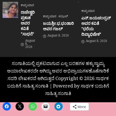
ಕಾವ್ಯಯಾನ
ಕಾವ್ಯಯಾನ
ರಾಜೇಶ್ವರಿ
ಕಾವ್ಯಯಾನ
ಗಝಲ್
ಪ್ರಕಾಶ
ಎನ್.ಜಯಚಂದ್ರನ್
ಅವರ
ಜಯಶ್ರೀ.ಭ.ಭಂಡಾರಿ
ಅವರ ಕವಿತೆ
ಕವಿತೆ
ಅವರ ಗಜಲ್
“ಧರೆಯ
“ಸಾಧನೆ”
ದಿವ್ಯಾಭಿಷೇಕ”
August 8, 2026
August
August 8, 2026
8,
2026
ಸಂಗಾತಿಯಲ್ಲಿ ಪ್ರಕಟವಾಗುವ ಎಲ್ಲ ಬರಹಗಳ ಹಕ್ಕುಸ್ವಾಮ್ಯ
ಆಯಾಲೇಖಕರದೇ ಆಗಿದ್ದು ಅವರ ಅಭಿಪ್ರಾಯಗಳಹೊಣೆಗಾರಿಕೆ
ಸದರಿ ಲೇಖಕರದೆ ಆಗಿರುತ್ತದೆ Copyright © 2026 ಸಾರ್ಥಕ
ಬದುಕಿಗೆ ಸಾಹಿತ್ಯ ಸಂಗಾತಿ | Powered by ಸಾರ್ಥಕ ಬದುಕಿಗೆ
ಸಾಹಿತ್ಯ ಸಂಗಾತಿ
More