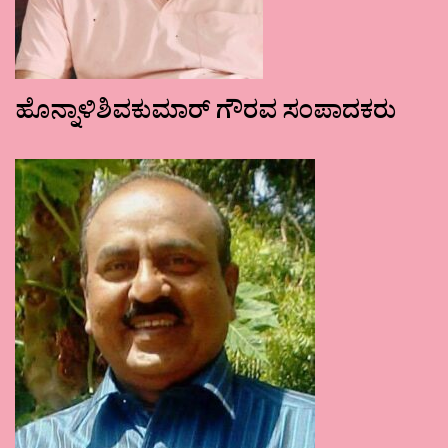
ಹೊನ್ನಾಳಿಶಿವಕುಮಾರ್ ಗೌರವ ಸಂಪಾದಕರು