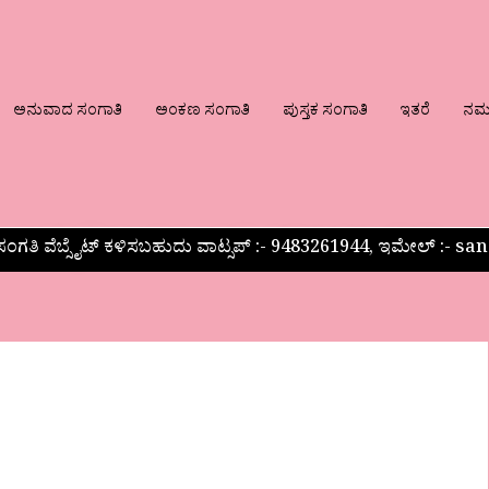
ಅನುವಾದ ಸಂಗಾತಿ
ಅಂಕಣ ಸಂಗಾತಿ
ಪುಸ್ತಕ ಸಂಗಾತಿ
ಇತರೆ
ನಮ್ಮ
ಂಗತಿ ವೆಬ್ಸೈಟ್ ಕಳಿಸಬಹುದು ವಾಟ್ಸಪ್‌ :- 9483261944, ಇಮೇಲ್ :-