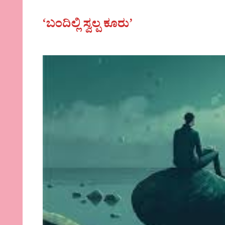
‘ಬಂದಿಲ್ಲಿ ಸ್ವಲ್ಪ ಕೂರು’