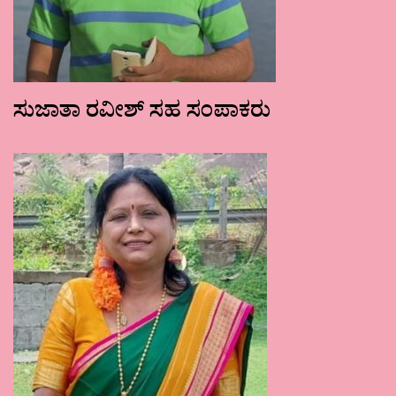
ಸುಜಾತಾ ರವೀಶ್ ಸಹ ಸಂಪಾಕರು