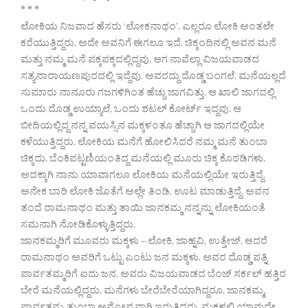
* * *
ಲೋಕಿಯ ನಿಜವಾದ ಹೆಸರು ‘ಲೋಕನಾಥಂ’. ಎಲ್ಲರೂ ಲೋಕಿ ಅಂತಲೇ
ಕರೆಯುತ್ತಿದ್ದರು. ಅದೇ ಅವನಿಗೆ ಈಗಲೂ ಇದೆ. ಚಿಕ್ಕಂದಿನಲ್ಲಿ ಅವನ ಮನೆ
ಮತ್ತು ನಮ್ಮ ಮನೆ ಪಕ್ಕಪಕ್ಕದಲ್ಲಿದ್ದವು. ಆಗ ನಾವೆಲ್ಲಾ ವಿಜಯವಾಡದ
ಸತ್ಯನಾರಾಯಣಪುರದಲ್ಲಿ ಇದ್ದೆವು. ಅವರದ್ದು ದೊಡ್ಡ ಬಂಗಲೆ. ಮನೆಯಲ್ಲದೆ
ಸುಮಾರು ನಾನೂರು ಗಜಗಳಿಗಿಂತ ಹೆಚ್ಚು ಜಾಗವಿತ್ತು. ಆ ಖಾಲಿ ಜಾಗದಲ್ಲಿ
ಒಂದು ದೊಡ್ಡ ಉಯ್ಯಾಲೆ, ಒಂದು ಶಟಲ್ ಕೋರ್ಟ್ ಇದ್ದವು. ಆ
ಬೀದಿಯಲ್ಲಿದ್ದ ನನ್ನ ವಯಸ್ಸಿನ ಮಕ್ಕಳಂತೂ ಹೆಚ್ಚಾಗಿ ಆ ಜಾಗದಲ್ಲಿಯೇ
ಕಳೆಯುತ್ತಿದ್ದರು. ಲೋಕಿಯ ಮನೆಗೆ ಹೋಲಿಸಿದರೆ ನಮ್ಮ ಮನೆ ತುಂಬಾ
ಚಿಕ್ಕದು. ಬೆಂಕಿಪಟ್ಟಣಿಯಂತಿದ್ದ ಮನೆಯಲ್ಲಿ ಮೂರು ಚಿಕ್ಕ ಕೊಠಡಿಗಳು.
ಅದಕ್ಕಾಗಿ ನಾನು ಯಾವಾಗಲೂ ಲೋಕಿಯ ಮನೆಯಲ್ಲಿಯೇ ಇರುತ್ತಿದ್ದೆ.
ಅನೇಕ ಬಾರಿ ಲೋಕಿ ಜೊತೆಗೆ ಅಲ್ಲೇ ತಿಂಡಿ, ಊಟ ಮಾಡುತ್ತಿದ್ದೆ. ಅವನ
ತಂದೆ ರಾಮನಾಥಂ ಮತ್ತು ತಾಯಿ ಜಾನಕಮ್ಮ ನನ್ನನ್ನು ಲೋಕಿಯಂತೆ
ಸಮನಾಗಿ ನೋಡಿಕೊಳ್ಳುತ್ತಿದ್ದರು.
ಜಾನಕಮ್ಮರಿಗೆ ಮೂವರು ಮಕ್ಕಳು – ಲೋಕಿ, ಜಾಹ್ನವಿ, ಉತ್ತೇಜ್. ಆದರೆ
ರಾಮನಾಥಂ ಅವರಿಗೆ ಒಟ್ಟು ಎಂಟು ಜನ ಮಕ್ಕಳು. ಅವರ ದೊಡ್ಡ ಪತ್ನಿ
ಪಾರ್ವತಮ್ಮರಿಗೆ ಐದು ಜನ. ಅವರು ವಿಜಯವಾಡದ ಬೆಂಜ್ ಸರ್ಕಲ್ ಹತ್ತಿರ
ಬೇರೆ ಮನೆಯಲ್ಲಿದ್ದರು. ಮನೆಗಳು ಬೇರೆಬೇರೆಯಾಗಿದ್ದರೂ, ಜಾನಕಮ್ಮ,