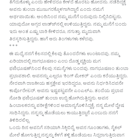
ತೆಗೆದುಕೊಳ್ಳು ಎಂದು ಹೇಳಿದರೂ ಕೇಳದೆ ಹೊರಟು ಹೋದನು. ನಡೆದಿದ್ದಕ್ಕೆ
ಅವನು ತುಂಬಾ ಮುಜುಗರಕ್ಕೊಳಗಾಗಿದ್ದಾನೆ ಎಂದು ನಮಗೆ
ಅರ್ಥವಾಯಿತು. ಅಂದಿನಿಂದ ನಮ್ಮ ಮನೆಗೆ ಬರುವುದು ನಿಲ್ಲಿಸಿಬಿಟ್ಟನು.
ಯಾವುದೋ ಅಗ್ಗದ ಲಾಡ್ಜ್‍ನಲ್ಲಿ ಉಳಿಯುತ್ತಿದ್ದನು. ನಮ್ಮ ಮನೆಗೆ ಬಂದು
ಇರು ಅಂತ ಎಷ್ಟು ಬಾರಿ ಕೇಳಿದರೂ, ನಗುತ್ತಾ, ಮೃದುವಾಗಿ
ತಿರಸ್ಕರಿಸುತ್ತಿದ್ದನು. ಹಾಗೆ ಆರು ತಿಂಗಳುಗಳು ಕಳೆದವು.
* * *
ಈ ಮಧ್ಯೆ ನನಗೆ ಕೆಲಸದಲ್ಲಿ ಕೆಲವು ತೊಂದರೆಗಳು ಉಂಟಾದವು. ನಮ್ಮ
ಏರಿಯಾದಲ್ಲಿ ನಾಗಭೂಷಣಂ ಎಂಬ ದೊಡ್ಡ ವ್ಯಕ್ತಿಯ ಮಗ
ಫಣಿಭೂಷಣ್‍ನಿಂದ ಕೆಲವು ಸಮಸ್ಯೆಗಳು ಬಂದವು. ನಾಗಭೂಷಣಂ ತುಂಬಾ
ಪ್ರಭಾವಶಾಲಿ. ಅವನನ್ನು ಎಲ್ಲರೂ ‘ಕಿಂಗ್ ಮೇಕರ್’ ಎಂದು ಕರೆಯುತ್ತಿದ್ದರು.
ನೇರವಾಗಿ ರಾಜಕೀಯ ಹಸ್ತಕ್ಷೇಪ ಇರದಿದ್ದರೂ, ಅವನು ನಿರ್ಧರಿಸಿದವನೇ
ಕಾರ್ಪೊರೇಟರ್. ಅವನು ಇಷ್ಟಪಟ್ಟವನೇ ಎಂಎಲ್‍ಎ. ತಂದೆಯ ಪ್ರಭಾವ
ನೋಡಿ ಫಣಿಭೂಷಣ್ ತುಂಬಾ ಉಬ್ಬಿ ಹೋಗಿರುತ್ತಿದ್ದನು. ಅವನ
ಹಿಂಬಾಲಕರನ್ನು ಪರೀಕ್ಷೆಗಳಿಂದ ಅಮಾನ್ಯಗೊಳಿಸಿದ್ದಕ್ಕೆ, ನನ್ನ ಮೇಲೆ ದ್ವೇಷ
ಸಾಧಿಸಿದ್ದನು. ನನ್ನನ್ನು ಹೊಡೆಯಲು ಕಾಯುತ್ತಿದ್ದಾನೆ ಎಂಬುದು ನನಗೆ
ತಿಳಿದಿರಲಿಲ್ಲ.
ಒಂದು ದಿನ ಅವನಿಗೆ ಸರಿಯಾಗಿ ಸಿಕ್ಕಿಬಿದ್ದೆ. ಅವನ ಗೂಂಡಾಗಳು, ಸೈಕಲ್
ಮೇಲೆ ಹೋಗುತ್ತಿದ್ದ ನನ್ನನ್ನು ಕೆಳಗೆ ತಳ್ಳಿ ಹೊಡೆಯಲು ಸಿದ್ಧರಾಗುತ್ತಿರುವಾಗ