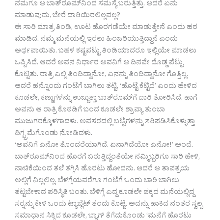
ನಮಗೂ ಆ ಬಾತ್‍ರೂಮ್‍ನಿಂದ ಸಮಸ್ಯೆ ಬರುತ್ತಿತ್ತು. ಆದರೆ ಏನು
ಮಾಡುವುದು, ಬೇರೆ ದಾರಿಯಿರಲಿಲ್ಲವಲ್ಲ?
ಈ ಸಾರಿ ಮಾತ್ರ ತಿಂಡಿ, ಊಟ ಹೊರಗಡೆಯೇ ಮಾಡುತ್ತೇನೆ ಎಂದು ಹಠ
ಮಾಡಿದ. ನಮ್ಮ ಮನೆಯಲ್ಲಿ ಇರಲು ಹಿಂಜರಿಯುತ್ತಿದ್ದಾನೆ ಎಂದು
ಅರ್ಥವಾಯಿತು. ಬಹಳ ಕಷ್ಟಪಟ್ಟು ತಿಂಡಿಯಾದರೂ ಇಲ್ಲಿಯೇ ಮಾಡಲು
ಒಪ್ಪಿಸಿದೆ. ಆದರೆ ಅವನ ನಿರ್ಧಾರ ಅವನಿಗೆ ಆ ದಿನವೇ ದೊಡ್ಡ ಪೆಟ್ಟು
ಕೊಟ್ಟಿತು. ರಾತ್ರಿ ಎಲ್ಲಿ ತಿಂದಿದ್ದಾನೋ, ಏನನ್ನು ತಿಂದಿದ್ದಾನೋ ಗೊತ್ತಿಲ್ಲ.
ಆದರೆ ಹನ್ನೊಂದು ಗಂಟೆಗೆ ಬಾಗಿಲು ತಟ್ಟಿ, ‘ಹೊಟ್ಟೆ ಕೆಟ್ಟಿದೆ’ ಎಂದು ಹೇಳಿದ
ಕೂಡಲೇ, ಕಣ್ಣುಗಳನ್ನು ಉಜ್ಜುತ್ತಾ ಬಾತ್‍ರೂಮ್‍ಗೆ ದಾರಿ ತೋರಿಸಿದೆ. ಹಾಗೆ
ಅವನು ಆ ರಾತ್ರಿ ಕೊಠಡಿಗೆ ಬಂದ ಕೂಡಲೇ ಶ್ರಾವ್ಯಾ ತುಂಬಾ
ಮುಜುಗರಕ್ಕೊಳಗಾದಳು. ಅವಸರದಲ್ಲಿ ಬಟ್ಟೆಗಳನ್ನು ಸರಿಪಡಿಸಿಕೊಳ್ಳುತ್ತಾ
ದಿಗ್ಭ್ರಮೆಗೊಂಡು ನೋಡಿದಳು.
‘ಅವನಿಗೆ ಏನೋ ತೊಂದರೆಯಾಗಿದೆ. ಏನಾಗಿದೆಯೋ ಏನೋ!’ ಅಂದೆ.
ಬಾತ್‍ರೂಮ್‍ನಿಂದ ಹೊರಗೆ ಬರುತ್ತಿದ್ದಂತೆಯೇ ನಮ್ಮಿಬ್ಬರಿಗೂ ಸಾರಿ ಹೇಳಿ,
ನಾಚಿಕೆಯಿಂದ ತಲೆ ತಗ್ಗಿಸಿ ಹೊರಟು ಹೋದನು. ಆದರೆ ಆ ತಾಪತ್ರಯ
ಅಲ್ಲಿಗೆ ನಿಲ್ಲಲಿಲ್ಲ. ಬೆಳಗ್ಗೆಯವರೆಗೂ ಗಂಟೆಗೆ ಒಂದು ಬಾರಿ ಬಾಗಿಲು
ತಟ್ಟಬೇಕಾದ ಪರಿಸ್ಥಿತಿ ಬಂತು. ಬೆಳಿಗ್ಗೆ ಎದ್ದ ಕೂಡಲೇ ಪಕ್ಕದ ಮನೆಯಲ್ಲಿದ್ದ
ಸರ್‍ನನ್ನು ಕೇಳಿ ಒಂದು ಟ್ಯಾಬ್ಲೆಟ್ ತಂದು ಕೊಟ್ಟೆ. ಅದನ್ನು ಹಾಕಿದ ನಂತರ ಸ್ವಲ್ಪ
ಸಮಾಧಾನ ಸಿಕ್ಕಿದ ಕೂಡಲೇ, ಬ್ಯಾಗ್ ತೆಗೆದುಕೊಂಡು ‘ಮನೆಗೆ ಹೊರಟು