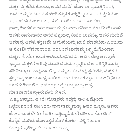
ಪಾರ್ವತಮ್ಮರ ಕುಟುಂಬ ಈ ಕಡೆ ಬರುವುದನ್ನೇ ನಿಲ್ಲಿಸಿಬಿಟ್ಟಿತು. ಜಾನಕಮ್ಮ
ಮಕ್ಕಳನ್ನು ಕರೆದುಕೊಂಡು, ಅವರ ಮನೆಗೆ ಹೋಗಲು ಪ್ರಯತ್ನಿಸಿದಾಗ,
ಪಾರ್ವತಮ್ಮ ಏನೋ ನೆಪ ಹೇಳಿ ತಪ್ಪಿಸಿಕೊಳ್ಳುತ್ತಿದ್ದರು. ಏನಾಗುತ್ತಿದೆಯೋ,
ಏನಾಗಲಿದೆಯೋ ಅಂತ ನಮಗೆ ಯಾರಿಗೂ ಅರ್ಥವಾಗಲಿಲ್ಲ.
ನಾಲ್ಕು ದಿನಗಳ ನಂತರ ಜಾನಕಮ್ಮಗೆ ಒಂದು ವಕೀಲರ ನೋಟೀಸ್ ಬಂತು.
ಅವಳು ರಾಮನಾಥಂ ಅವರ ಪತ್ನಿಯಲ್ಲ, ಕೇವಲ ಉಪಪತ್ನಿ. ಅವರ ಮದುವೆ
ಅಮಾನ್ಯ. ಅವಳು ತಕ್ಷಣವೇ ಆ ಮನೆಯನ್ನು ಖಾಲಿ ಮಾಡಬೇಕು ಎಂಬುದು
ಆ ನೋಟೀಸ್‍ನ ಸಾರಾಂಶ. ಇದರಿಂದ ಜಾನಕಮ್ಮ ದಿಗ್ಭ್ರಮೆಗೊಂಡಳು.
ಮಕ್ಕಳು ಗೊಳೋ ಅಂತ ಅಳಲಾರಂಭಿಸಿದರು. ಆ ದಿನವೆಲ್ಲಾ ಅಳುತ್ತಲೇ
ಇದ್ದರು. ಮಕ್ಕಳಿಗೆ ಅರಿವು ಮೂಡಿದ ವಯಸ್ಸಾದ್ದರಿಂದ ಆ ಪರಿಸ್ಥಿತಿಯನ್ನು
ಸಹಿಸಿಕೊಳ್ಳಲು ಸಾಧ್ಯವಾಗಲಿಲ್ಲ. ನಮ್ಮ ತಾಯಿ ಮಧ್ಯೆ ಪ್ರವೇಶಿಸಿ, ಮಕ್ಕಳಿಗೆ
ಸ್ವಲ್ಪ ಅನ್ನ ಹಾಕಲು ಸಾಧ್ಯವಾಯಿತು. ಆದರೆ ಜಾನಕಮ್ಮ ಒಂದು ಹನಿ ನೀರು
ಕೂಡ ಕುಡಿಯಲಿಲ್ಲ. ನಡೆದದ್ದರ ಬಗ್ಗೆ ಅಮ್ಮ ಮತ್ತು ಅಪ್ಪ
ಮಾತನಾಡಿಕೊಳ್ಳುತ್ತಿರುವುದು ಕೇಳಿದೆ.
‘ಎಷ್ಟು ಅನ್ಯಾಯ ಆಗಿದೆ! ದೊಡ್ಡವರು ಇದ್ದಷ್ಟು ಕಾಲ ಎಷ್ಟೊಂದು
ಒಳ್ಳೆಯವರಂತೆ ನಟಿಸಿದರು ಪಾರ್ವತಮ್ಮ ಮತ್ತು ಅವರ ಮಕ್ಕಳು. ಅವರು
ಹೋದ ಕೂಡಲೇ ಹೀಗೆ ವರ್ತಿಸುತ್ತಿದ್ದಾರೆ. ಹೀಗೆ ವಕೀಲರ ನೋಟೀಸ್
ಕೊಟ್ಟರೆ ಮುಗಿದುಹೋಗುತ್ತದೆಯೇ? ಕೋರ್ಟ್‍ನಲ್ಲಿ ನಿಜಾಂಶ
ಗೊತ್ತಾಗುವುದಿಲ್ಲವೇ?’ ಅಂದಳು ಅಮ್ಮ.