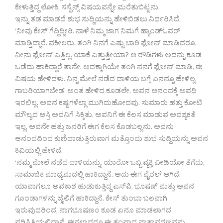
ಕೇಳುತ್ತಿದ್ದ ಲೋಕಿ, ಸಸ್ಪೆನ್ಸ್ ವಿಷಯವನ್ನೇ ಮರೆತುಬಿಟ್ಟನು.
ಇನ್ನು ತಡ ಮಾಡದೆ ಶುಭ ಸುದ್ದಿಯನ್ನು ಹೇಳಿಬಿಡಲು ನಿರ್ಧರಿಸಿದೆ.
‘ನೀವು ಕೇಸ್ ಗೆದ್ದಿದ್ದೀರಿ. ನಾಳೆ ನಿಮ್ಮ ಜಾಗ ನಿಮಗೆ ಹ್ಯಾಂಡ್‍ಓವರ್
ಮಾಡ್ತಿದ್ದಾರೆ. ವಕೀಲರು, ತಂಗಿ ನಿನಗೆ ಎಷ್ಟು ಬಾರಿ ಫೋನ್ ಮಾಡಿದರೂ,
ನೀನು ಫೋನ್ ಎತ್ತಿಲ್ಲ. ಯಾಕೆ ಎತ್ತುತ್ತೀಯಾ? ಆ ರೌಡಿಗಳು ಅದನ್ನು ಕೂಡ
ಒಡೆದು ಹಾಕಿದ್ದಾರೆ ತಾನೇ. ಅದಕ್ಕಾಗಿಯೇ ತಂಗಿ ನನಗೆ ಫೋನ್ ಮಾಡಿ, ಈ
ವಿಷಯ ಹೇಳಿದಳು. ನಿನ್ನ ಮೇಲೆ ನಡೆದ ದಾಳಿಯ ಬಗ್ಗೆ ಏನನ್ನೂ ಹೇಳಿಲ್ಲ.
ಗಾಬರಿಯಾಗಬೇಡ’ ಅಂತ ಹೇಳಿದ ಕೂಡಲೇ, ಅವನ ಆನಂದಕ್ಕೆ ಅವಧಿ
ಇರಲಿಲ್ಲ. ಅವನ ಕಷ್ಟಗಳೆಲ್ಲಾ ಮುಗಿದುಹೋದವು. ಸುಮಾರು ಹತ್ತು ಕೋಟಿ
ಮೌಲ್ಯದ ಆಸ್ತಿ ಅವನಿಗೆ ಸಿಕ್ಕಿತು. ಅವನಿಗೆ ಈ ಕೆಲಸ ಮಾಡುವ ಅವಶ್ಯಕತೆ
ಇಲ್ಲ. ಅವನೇ ಹತ್ತು ಜನರಿಗೆ ಈಗ ಕೆಲಸ ಕೊಡಬಲ್ಲನು. ಅವನು
ಆನಂದದಿಂದ ಕುಣಿದಾಡುತ್ತಿರುವಾಗ ಮತ್ತೊಂದು ಶುಭ ಸುದ್ದಿಯನ್ನು ಅವನ
ಕಿವಿಯಲ್ಲಿ ಹೇಳಿದೆ.
‘ನಮ್ಮ ಮೇಲೆ ನಡೆದ ದಾಳಿಯನ್ನು, ಯಾರೋ ಒಬ್ಬ ವ್ಯಕ್ತಿ ವೀಡಿಯೋ ತೆಗೆದು,
ಸಾಮಾಜಿಕ ಮಾಧ್ಯಮದಲ್ಲಿ ಹಾಕಿದ್ದಾನೆ. ಅದು ಈಗ ವೈರಲ್ ಆಗಿದೆ.
ಯಾವಾಗಲೂ ಅವಕಾಶ ಹುಡುಕುತ್ತಿದ್ದ ಎಸ್‍ಪಿ, ಭೂಷಣ್ ಮತ್ತು ಅವನ
ಗೂಂಡಾಗಳನ್ನು ಜೈಲಿಗೆ ಹಾಕಿದ್ದಾನೆ. ಕೇಸ್ ತುಂಬಾ ಬಲವಾಗಿ
ಇರುವುದರಿಂದ, ನಾಗಭೂಷಣಂ ಕೂಡ ಏನೂ ಮಾಡಲಾಗದ