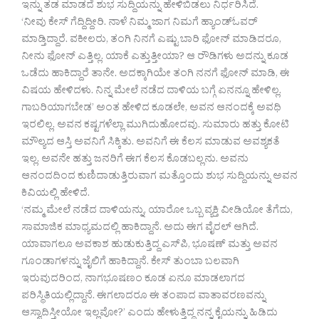
ಇನ್ನು ತಡ ಮಾಡದೆ ಶುಭ ಸುದ್ದಿಯನ್ನು ಹೇಳಿಬಿಡಲು ನಿರ್ಧರಿಸಿದೆ.
‘ನೀವು ಕೇಸ್ ಗೆದ್ದಿದ್ದೀರಿ. ನಾಳೆ ನಿಮ್ಮ ಜಾಗ ನಿಮಗೆ ಹ್ಯಾಂಡ್‍ಓವರ್
ಮಾಡ್ತಿದ್ದಾರೆ. ವಕೀಲರು, ತಂಗಿ ನಿನಗೆ ಎಷ್ಟು ಬಾರಿ ಫೋನ್ ಮಾಡಿದರೂ,
ನೀನು ಫೋನ್ ಎತ್ತಿಲ್ಲ. ಯಾಕೆ ಎತ್ತುತ್ತೀಯಾ? ಆ ರೌಡಿಗಳು ಅದನ್ನು ಕೂಡ
ಒಡೆದು ಹಾಕಿದ್ದಾರೆ ತಾನೇ. ಅದಕ್ಕಾಗಿಯೇ ತಂಗಿ ನನಗೆ ಫೋನ್ ಮಾಡಿ, ಈ
ವಿಷಯ ಹೇಳಿದಳು. ನಿನ್ನ ಮೇಲೆ ನಡೆದ ದಾಳಿಯ ಬಗ್ಗೆ ಏನನ್ನೂ ಹೇಳಿಲ್ಲ.
ಗಾಬರಿಯಾಗಬೇಡ’ ಅಂತ ಹೇಳಿದ ಕೂಡಲೇ, ಅವನ ಆನಂದಕ್ಕೆ ಅವಧಿ
ಇರಲಿಲ್ಲ. ಅವನ ಕಷ್ಟಗಳೆಲ್ಲಾ ಮುಗಿದುಹೋದವು. ಸುಮಾರು ಹತ್ತು ಕೋಟಿ
ಮೌಲ್ಯದ ಆಸ್ತಿ ಅವನಿಗೆ ಸಿಕ್ಕಿತು. ಅವನಿಗೆ ಈ ಕೆಲಸ ಮಾಡುವ ಅವಶ್ಯಕತೆ
ಇಲ್ಲ. ಅವನೇ ಹತ್ತು ಜನರಿಗೆ ಈಗ ಕೆಲಸ ಕೊಡಬಲ್ಲನು. ಅವನು
ಆನಂದದಿಂದ ಕುಣಿದಾಡುತ್ತಿರುವಾಗ ಮತ್ತೊಂದು ಶುಭ ಸುದ್ದಿಯನ್ನು ಅವನ
ಕಿವಿಯಲ್ಲಿ ಹೇಳಿದೆ.
‘ನಮ್ಮ ಮೇಲೆ ನಡೆದ ದಾಳಿಯನ್ನು, ಯಾರೋ ಒಬ್ಬ ವ್ಯಕ್ತಿ ವೀಡಿಯೋ ತೆಗೆದು,
ಸಾಮಾಜಿಕ ಮಾಧ್ಯಮದಲ್ಲಿ ಹಾಕಿದ್ದಾನೆ. ಅದು ಈಗ ವೈರಲ್ ಆಗಿದೆ.
ಯಾವಾಗಲೂ ಅವಕಾಶ ಹುಡುಕುತ್ತಿದ್ದ ಎಸ್‍ಪಿ, ಭೂಷಣ್ ಮತ್ತು ಅವನ
ಗೂಂಡಾಗಳನ್ನು ಜೈಲಿಗೆ ಹಾಕಿದ್ದಾನೆ. ಕೇಸ್ ತುಂಬಾ ಬಲವಾಗಿ
ಇರುವುದರಿಂದ, ನಾಗಭೂಷಣಂ ಕೂಡ ಏನೂ ಮಾಡಲಾಗದ
ಪರಿಸ್ಥಿತಿಯಲ್ಲಿದ್ದಾನೆ. ಈಗಲಾದರೂ ಈ ತಂಪಾದ ವಾತಾವರಣವನ್ನು
ಆಸ್ವಾದಿಸ್ತೀಯೋ ಇಲ್ಲವೋ?’ ಎಂದು ಹೇಳುತ್ತಿದ್ದ ನನ್ನ ಕೈಯನ್ನು ಹಿಡಿದು