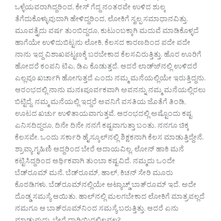
ಒಳ್ಳೆಯವರಾಗಿದ್ದರಿಂದ, ಕೇಸ್ ಗೆದ್ದ ನಂತರವೇ ಉಳಿದ ಶುಲ್ಕ
ತೆಗೆದುಕೊಳ್ಳುವುದಾಗಿ ಹೇಳಿದ್ದರಿಂದ, ಲೋಕಿಗೆ ಸ್ವಲ್ಪ ಸಮಾಧಾನವಿತ್ತು.
ಮೂವತ್ತೈದು ವರ್ಷ ತುಂಬಿದ್ದರೂ, ಕುಟುಂಬಕ್ಕಾಗಿ ಮದುವೆ ಮಾಡಿಕೊಳ್ಳದೆ
ಹಾಗೆಯೇ ಉಳಿದುಬಿಟ್ಟನು ಲೋಕಿ. ಕೆಲಸದ ಕಾರಣದಿಂದ ಪದೇ ಪದೇ
ನಾನು ಇದ್ದ ವಿಶಾಖಪಟ್ಟಣಕ್ಕೆ ಬರಬೇಕಾದ ಕೆಲಸವಿರುತ್ತಿತ್ತು. ಹೊರ ಊರಿಗೆ
ಹೋದರೆ ಕಂಪನಿ ಟಿಎ, ಡಿಎ ಕೊಡುತ್ತದೆ. ಆದರೆ ಲಾಡ್ಜ್‍ನಲ್ಲಿ ಉಳಿದರೆ
ಎಲ್ಲವೂ ಖರ್ಚಾಗಿ ಹೋಗುತ್ತದೆ ಎಂದು ನಮ್ಮ ಮನೆಯಲ್ಲಿಯೇ ಇರುತ್ತಿದ್ದನು.
ಆರಂಭದಲ್ಲಿ ನಾನು ಮನಃಪೂರ್ವಕವಾಗಿ ಅವನನ್ನು ನಮ್ಮ ಮನೆಯಲ್ಲಿರಲು
ಬಿಟ್ಟಿದ್ದೆ. ನಮ್ಮ ಮನೆಯಲ್ಲಿ ಇದ್ದರೆ ಅವನಿಗೆ ವಸತಿಯ ಜೊತೆಗೆ ತಿಂಡಿ,
ಊಟದ ಖರ್ಚು ಉಳಿತಾಯವಾಗುತ್ತವೆ. ಆರಂಭದಲ್ಲಿ ಅಷ್ಟೊಂದು ಕಷ್ಟ
ಎನಿಸದಿದ್ದರೂ, ದಿನೇ ದಿನೇ ನನಗೆ ಕಷ್ಟವಾಗುತ್ತಾ ಬಂತು. ನನಗೂ ಚಿಕ್ಕ
ಕೆಲಸವೇ. ಒಂದು ಸರ್ಕಾರಿ ಹೈಸ್ಕೂಲ್‍ನಲ್ಲಿ ಶಿಕ್ಷಕನಾಗಿ ಕೆಲಸ ಮಾಡುತ್ತಿದ್ದೇನೆ.
ಶ್ರಾವ್ಯಾ ಗೃಹಿಣಿ ಆದ್ದರಿಂದ ಬೇರೆ ಆದಾಯವಿಲ್ಲ. ಲೋನ್ ಹಾಕಿ ಮನೆ
ಕಟ್ಟಿಸಿದ್ದರಿಂದ ಆರ್ಥಿಕವಾಗಿ ತುಂಬಾ ಕಷ್ಟವಿದೆ. ನಮ್ಮದು ಒಂದೇ
ಬೆಡ್‍ರೂಮ್ ಮನೆ. ಬೆಡ್‍ರೂಮ್, ಹಾಲ್, ಕಿಚನ್ ಸೇರಿ ಮೂರು
ಕೊಠಡಿಗಳು. ಬೆಡ್‍ರೂಮ್‍ನಲ್ಲಿಯೇ ಅಟ್ಯಾಚ್ಡ್ ಬಾತ್‍ರೂಮ್ ಇದೆ. ಅದೇ
ದೊಡ್ಡ ಸಮಸ್ಯೆ ಆಯಿತು. ಹಾಲ್‍ನಲ್ಲಿ ಮಲಗಬೇಕಾದ ಲೋಕಿಗೆ ಮಾತ್ರವಲ್ಲದೆ
ನಮಗೂ ಆ ಬಾತ್‍ರೂಮ್‍ನಿಂದ ಸಮಸ್ಯೆ ಬರುತ್ತಿತ್ತು. ಆದರೆ ಏನು