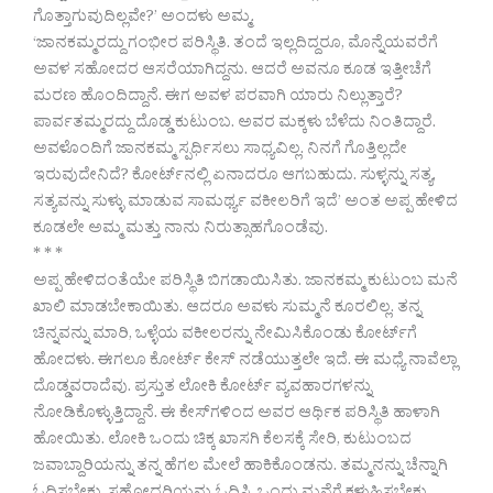
ಗೊತ್ತಾಗುವುದಿಲ್ಲವೇ?’ ಅಂದಳು ಅಮ್ಮ.
‘ಜಾನಕಮ್ಮರದ್ದು ಗಂಭೀರ ಪರಿಸ್ಥಿತಿ. ತಂದೆ ಇಲ್ಲದಿದ್ದರೂ, ಮೊನ್ನೆಯವರೆಗೆ
ಅವಳ ಸಹೋದರ ಆಸರೆಯಾಗಿದ್ದನು. ಆದರೆ ಅವನೂ ಕೂಡ ಇತ್ತೀಚೆಗೆ
ಮರಣ ಹೊಂದಿದ್ದಾನೆ. ಈಗ ಅವಳ ಪರವಾಗಿ ಯಾರು ನಿಲ್ಲುತ್ತಾರೆ?
ಪಾರ್ವತಮ್ಮರದ್ದು ದೊಡ್ಡ ಕುಟುಂಬ. ಅವರ ಮಕ್ಕಳು ಬೆಳೆದು ನಿಂತಿದ್ದಾರೆ.
ಅವಳೊಂದಿಗೆ ಜಾನಕಮ್ಮ ಸ್ಪರ್ಧಿಸಲು ಸಾಧ್ಯವಿಲ್ಲ. ನಿನಗೆ ಗೊತ್ತಿಲ್ಲದೇ
ಇರುವುದೇನಿದೆ? ಕೋರ್ಟ್‍ನಲ್ಲಿ ಏನಾದರೂ ಆಗಬಹುದು. ಸುಳ್ಳನ್ನು ಸತ್ಯ,
ಸತ್ಯವನ್ನು ಸುಳ್ಳು ಮಾಡುವ ಸಾಮರ್ಥ್ಯ ವಕೀಲರಿಗೆ ಇದೆ’ ಅಂತ ಅಪ್ಪ ಹೇಳಿದ
ಕೂಡಲೇ ಅಮ್ಮ ಮತ್ತು ನಾನು ನಿರುತ್ಸಾಹಗೊಂಡೆವು.
* * *
ಅಪ್ಪ ಹೇಳಿದಂತೆಯೇ ಪರಿಸ್ಥಿತಿ ಬಿಗಡಾಯಿಸಿತು. ಜಾನಕಮ್ಮ ಕುಟುಂಬ ಮನೆ
ಖಾಲಿ ಮಾಡಬೇಕಾಯಿತು. ಆದರೂ ಅವಳು ಸುಮ್ಮನೆ ಕೂರಲಿಲ್ಲ. ತನ್ನ
ಚಿನ್ನವನ್ನು ಮಾರಿ, ಒಳ್ಳೆಯ ವಕೀಲರನ್ನು ನೇಮಿಸಿಕೊಂಡು ಕೋರ್ಟ್‍ಗೆ
ಹೋದಳು. ಈಗಲೂ ಕೋರ್ಟ್ ಕೇಸ್ ನಡೆಯುತ್ತಲೇ ಇದೆ. ಈ ಮಧ್ಯೆ ನಾವೆಲ್ಲಾ
ದೊಡ್ಡವರಾದೆವು. ಪ್ರಸ್ತುತ ಲೋಕಿ ಕೋರ್ಟ್ ವ್ಯವಹಾರಗಳನ್ನು
ನೋಡಿಕೊಳ್ಳುತ್ತಿದ್ದಾನೆ. ಈ ಕೇಸ್‍ಗಳಿಂದ ಅವರ ಆರ್ಥಿಕ ಪರಿಸ್ಥಿತಿ ಹಾಳಾಗಿ
ಹೋಯಿತು. ಲೋಕಿ ಒಂದು ಚಿಕ್ಕ ಖಾಸಗಿ ಕೆಲಸಕ್ಕೆ ಸೇರಿ, ಕುಟುಂಬದ
ಜವಾಬ್ದಾರಿಯನ್ನು ತನ್ನ ಹೆಗಲ ಮೇಲೆ ಹಾಕಿಕೊಂಡನು. ತಮ್ಮನನ್ನು ಚೆನ್ನಾಗಿ