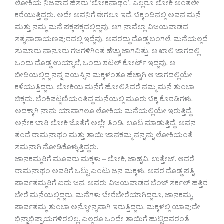
ಲೋಕಿಯ ನಿಜವಾದ ಹೆಸರು ‘ಲೋಕನಾಥಂ’. ಎಲ್ಲರೂ ಲೋಕಿ ಅಂತಲೇ
ಕರೆಯುತ್ತಿದ್ದರು. ಅದೇ ಅವನಿಗೆ ಈಗಲೂ ಇದೆ. ಚಿಕ್ಕಂದಿನಲ್ಲಿ ಅವನ ಮನೆ
ಮತ್ತು ನಮ್ಮ ಮನೆ ಪಕ್ಕಪಕ್ಕದಲ್ಲಿದ್ದವು. ಆಗ ನಾವೆಲ್ಲಾ ವಿಜಯವಾಡದ
ಸತ್ಯನಾರಾಯಣಪುರದಲ್ಲಿ ಇದ್ದೆವು. ಅವರದ್ದು ದೊಡ್ಡ ಬಂಗಲೆ. ಮನೆಯಲ್ಲದೆ
ಸುಮಾರು ನಾನೂರು ಗಜಗಳಿಗಿಂತ ಹೆಚ್ಚು ಜಾಗವಿತ್ತು. ಆ ಖಾಲಿ ಜಾಗದಲ್ಲಿ
ಒಂದು ದೊಡ್ಡ ಉಯ್ಯಾಲೆ, ಒಂದು ಶಟಲ್ ಕೋರ್ಟ್ ಇದ್ದವು. ಆ
ಬೀದಿಯಲ್ಲಿದ್ದ ನನ್ನ ವಯಸ್ಸಿನ ಮಕ್ಕಳಂತೂ ಹೆಚ್ಚಾಗಿ ಆ ಜಾಗದಲ್ಲಿಯೇ
ಕಳೆಯುತ್ತಿದ್ದರು. ಲೋಕಿಯ ಮನೆಗೆ ಹೋಲಿಸಿದರೆ ನಮ್ಮ ಮನೆ ತುಂಬಾ
ಚಿಕ್ಕದು. ಬೆಂಕಿಪಟ್ಟಣಿಯಂತಿದ್ದ ಮನೆಯಲ್ಲಿ ಮೂರು ಚಿಕ್ಕ ಕೊಠಡಿಗಳು.
ಅದಕ್ಕಾಗಿ ನಾನು ಯಾವಾಗಲೂ ಲೋಕಿಯ ಮನೆಯಲ್ಲಿಯೇ ಇರುತ್ತಿದ್ದೆ.
ಅನೇಕ ಬಾರಿ ಲೋಕಿ ಜೊತೆಗೆ ಅಲ್ಲೇ ತಿಂಡಿ, ಊಟ ಮಾಡುತ್ತಿದ್ದೆ. ಅವನ
ತಂದೆ ರಾಮನಾಥಂ ಮತ್ತು ತಾಯಿ ಜಾನಕಮ್ಮ ನನ್ನನ್ನು ಲೋಕಿಯಂತೆ
ಸಮನಾಗಿ ನೋಡಿಕೊಳ್ಳುತ್ತಿದ್ದರು.
ಜಾನಕಮ್ಮರಿಗೆ ಮೂವರು ಮಕ್ಕಳು – ಲೋಕಿ, ಜಾಹ್ನವಿ, ಉತ್ತೇಜ್. ಆದರೆ
ರಾಮನಾಥಂ ಅವರಿಗೆ ಒಟ್ಟು ಎಂಟು ಜನ ಮಕ್ಕಳು. ಅವರ ದೊಡ್ಡ ಪತ್ನಿ
ಪಾರ್ವತಮ್ಮರಿಗೆ ಐದು ಜನ. ಅವರು ವಿಜಯವಾಡದ ಬೆಂಜ್ ಸರ್ಕಲ್ ಹತ್ತಿರ
ಬೇರೆ ಮನೆಯಲ್ಲಿದ್ದರು. ಮನೆಗಳು ಬೇರೆಬೇರೆಯಾಗಿದ್ದರೂ, ಜಾನಕಮ್ಮ,
ಪಾರ್ವತಮ್ಮ ತುಂಬಾ ಅನ್ಯೋನ್ಯವಾಗಿ ಇರುತ್ತಿದ್ದರು. ಮಕ್ಕಳಲ್ಲಿ ಯಾವುದೇ
ಭಿನ್ನಾಭಿಪ್ರಾಯಗಳಿರಲಿಲ್ಲ. ಎಲ್ಲರೂ ಒಂದೇ ತಾಯಿಗೆ ಹುಟ್ಟಿದವರಂತೆ