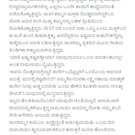
ಪಾರ್ವತಮ್ಮ ತುಂಬಾ ಅನ್ಯೋನ್ಯವಾಗಿ ಇರುತ್ತಿದ್ದರು. ಮಕ್ಕಳಲ್ಲಿ ಯಾವುದೇ
ಭಿನ್ನಾಭಿಪ್ರಾಯಗಳಿರಲಿಲ್ಲ. ಎಲ್ಲರೂ ಒಂದೇ ತಾಯಿಗೆ ಹುಟ್ಟಿದವರಂತೆ
ನಡೆದುಕೊಳ್ಳುತ್ತಿದ್ದರು. ಪಾರ್ವತಮ್ಮನ ಮಕ್ಕಳು ದೊಡ್ಡವರಾಗಿದ್ದರಿಂದ,
ಲೋಕಿ, ಅವನ ತಂಗಿ ಮತ್ತು ತಮ್ಮನನ್ನು ಬಹಳ ಪ್ರೀತಿಯಿಂದ
ನೋಡಿಕೊಳ್ಳುತ್ತಿದ್ದರು. ಬೇಸಿಗೆ ರಜೆ ಬಂದರೆ ಸಾಕು, ಒಟ್ಟು ಎಂಟು ಮಕ್ಕಳಿಂದ
ಆ ಮನೆ ತುಂಬಿ ತುಳುಕುತ್ತಿತ್ತು. ಅವರೆಲ್ಲರಿಗೂ ಇಷ್ಟವಾದ ಅಡುಗೆಗಳನ್ನೆಲ್ಲಾ
ತಾಳ್ಮೆಯಿಂದ ಮಾಡಿ ಬಡಿಸುತ್ತಿದ್ದರು ಜಾನಕಮ್ಮ. ಪ್ರತಿದಿನ ಮೂರು ರೀತಿಯ
ತಿಂಡಿಗಳು ಕಡ್ಡಾಯವಾಗಿರುತ್ತಿದ್ದವು.
‘ಯಾಕೆ ಇಷ್ಟು ಕಷ್ಟಪಡ್ತೀಯಾ? ಯಾವುದಾದರೂ ಒಂದು ಮಾಡಬಹುದಲ್ಲ!’
ಅಂತ ರಾಮನಾಥಂ ಬೈಯುತ್ತಿದ್ದರು.
‘ಅವರು ದೊಡ್ಡವರಾಗ್ತಿದ್ದಾರೆ ತಾನೇ? ಒಬ್ಬೊಬ್ಬರಿಗೆ ಒಂದೊಂದು ಅಭಿರುಚಿ
ಇರುತ್ತೆ. ಇದರಲ್ಲಿ ಕಷ್ಟವೇನಿದೆ? ನಮ್ಮ ಕೆಲಸದವಳು ಲಕ್ಷ್ಮಿ ಸಹಾಯ ಮಾಡ್ತಾಳೆ
ತಾನೇ? ನೀವು ಅಡ್ಡ ಬರಬೇಡಿ’ ಎಂದು ಹೇಳಿದ ಕೂಡಲೇ ಅವರು ನಗುತ್ತಾ
ಪೇಪರ್ ಓದುವುದರಲ್ಲಿ ಮಗ್ನರಾಗುತ್ತಿದ್ದರು.
ಇಬ್ಬರು ಹೆಂಡತಿಯರೊಂದಿಗೆ ಯಾವುದೇ ಚಿಂತೆಯಿಲ್ಲದೆ, ಆರಾಮವಾಗಿ
ಜೀವನವನ್ನು ಕಳೆಯುತ್ತಿದ್ದ ರಾಮನಾಥಂ ಅವರನ್ನು ನೋಡಿ, ನಮ್ಮ ತಂದೆ
ಸೇರಿ ಅನೇಕರು ಅಸೂಯೆ ಪಡುತ್ತಿದ್ದರು.
ಜಾನಕಮ್ಮರ ಕುಟುಂಬ ಇದ್ದಕ್ಕಿದ್ದಂತೆ ಅತಂತ್ರವಾಯಿತು. ಒಂದು ದಿನ
ರಾಮನಾಥಂ ಹೃದಯಾಘಾತದಿಂದ ಹಠಾತ್ತನೆ ಮರಣ ಹೊಂದಿದರು.