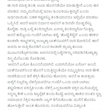
ಮಾಡುವುದು, ಬೇರೆ ದಾರಿಯಿರಲಿಲ್ಲವಲ್ಲ?
ಈ ಸಾರಿ ಮಾತ್ರ ತಿಂಡಿ, ಊಟ ಹೊರಗಡೆಯೇ ಮಾಡುತ್ತೇನೆ ಎಂದು ಹಠ
ಮಾಡಿದ. ನಮ್ಮ ಮನೆಯಲ್ಲಿ ಇರಲು ಹಿಂಜರಿಯುತ್ತಿದ್ದಾನೆ ಎಂದು
ಅರ್ಥವಾಯಿತು. ಬಹಳ ಕಷ್ಟಪಟ್ಟು ತಿಂಡಿಯಾದರೂ ಇಲ್ಲಿಯೇ ಮಾಡಲು
ಒಪ್ಪಿಸಿದೆ. ಆದರೆ ಅವನ ನಿರ್ಧಾರ ಅವನಿಗೆ ಆ ದಿನವೇ ದೊಡ್ಡ ಪೆಟ್ಟು
ಕೊಟ್ಟಿತು. ರಾತ್ರಿ ಎಲ್ಲಿ ತಿಂದಿದ್ದಾನೋ, ಏನನ್ನು ತಿಂದಿದ್ದಾನೋ ಗೊತ್ತಿಲ್ಲ.
ಆದರೆ ಹನ್ನೊಂದು ಗಂಟೆಗೆ ಬಾಗಿಲು ತಟ್ಟಿ, ‘ಹೊಟ್ಟೆ ಕೆಟ್ಟಿದೆ’ ಎಂದು ಹೇಳಿದ
ಕೂಡಲೇ, ಕಣ್ಣುಗಳನ್ನು ಉಜ್ಜುತ್ತಾ ಬಾತ್‍ರೂಮ್‍ಗೆ ದಾರಿ ತೋರಿಸಿದೆ. ಹಾಗೆ
ಅವನು ಆ ರಾತ್ರಿ ಕೊಠಡಿಗೆ ಬಂದ ಕೂಡಲೇ ಶ್ರಾವ್ಯಾ ತುಂಬಾ
ಮುಜುಗರಕ್ಕೊಳಗಾದಳು. ಅವಸರದಲ್ಲಿ ಬಟ್ಟೆಗಳನ್ನು ಸರಿಪಡಿಸಿಕೊಳ್ಳುತ್ತಾ
ದಿಗ್ಭ್ರಮೆಗೊಂಡು ನೋಡಿದಳು.
‘ಅವನಿಗೆ ಏನೋ ತೊಂದರೆಯಾಗಿದೆ. ಏನಾಗಿದೆಯೋ ಏನೋ!’ ಅಂದೆ.
ಬಾತ್‍ರೂಮ್‍ನಿಂದ ಹೊರಗೆ ಬರುತ್ತಿದ್ದಂತೆಯೇ ನಮ್ಮಿಬ್ಬರಿಗೂ ಸಾರಿ ಹೇಳಿ,
ನಾಚಿಕೆಯಿಂದ ತಲೆ ತಗ್ಗಿಸಿ ಹೊರಟು ಹೋದನು. ಆದರೆ ಆ ತಾಪತ್ರಯ
ಅಲ್ಲಿಗೆ ನಿಲ್ಲಲಿಲ್ಲ. ಬೆಳಗ್ಗೆಯವರೆಗೂ ಗಂಟೆಗೆ ಒಂದು ಬಾರಿ ಬಾಗಿಲು
ತಟ್ಟಬೇಕಾದ ಪರಿಸ್ಥಿತಿ ಬಂತು. ಬೆಳಿಗ್ಗೆ ಎದ್ದ ಕೂಡಲೇ ಪಕ್ಕದ ಮನೆಯಲ್ಲಿದ್ದ
ಸರ್‍ನನ್ನು ಕೇಳಿ ಒಂದು ಟ್ಯಾಬ್ಲೆಟ್ ತಂದು ಕೊಟ್ಟೆ. ಅದನ್ನು ಹಾಕಿದ ನಂತರ ಸ್ವಲ್ಪ
ಸಮಾಧಾನ ಸಿಕ್ಕಿದ ಕೂಡಲೇ, ಬ್ಯಾಗ್ ತೆಗೆದುಕೊಂಡು ‘ಮನೆಗೆ ಹೊರಟು
ಹೋಗುತ್ತೇನೆ’ ಅಂತ ಹೊರಟನು. ಸಂಜೆಯವರೆಗೂ ವಿಶ್ರಾಂತಿ