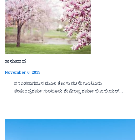
ಅನುವಾದ
November 6, 2019
ವಸಂತನಾಗಮನ ಮೂಲ ತೆಲುಗು ರಚನೆ: ಗುಂಟೂರು
ಶೇಷೇಂದ್ರಶರ್ಮ ಗುಂಟೂರು ಶೇಷೇಂದ್ರ ಶರ್ಮಾ ಬಿ.ಏ.ಬಿ.ಯಲ್…