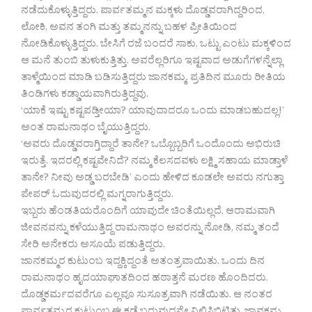
ನಡೆದುಕೊಳ್ಳುತ್ತಿದ್ದರು. ಪಾರ್ವತಮ್ಮನ ಮಕ್ಕಳು ದೊಡ್ಡವರಾಗಿದ್ದರಿಂದ,
ಲೋಕಿ, ಅವನ ತಂಗಿ ಮತ್ತು ತಮ್ಮನನ್ನು ಬಹಳ ಪ್ರೀತಿಯಿಂದ
ನೋಡಿಕೊಳ್ಳುತ್ತಿದ್ದರು. ಬೇಸಿಗೆ ರಜೆ ಬಂದರೆ ಸಾಕು, ಒಟ್ಟು ಎಂಟು ಮಕ್ಕಳಿಂದ
ಆ ಮನೆ ತುಂಬಿ ತುಳುಕುತ್ತಿತ್ತು. ಅವರೆಲ್ಲರಿಗೂ ಇಷ್ಟವಾದ ಅಡುಗೆಗಳನ್ನೆಲ್ಲಾ
ತಾಳ್ಮೆಯಿಂದ ಮಾಡಿ ಬಡಿಸುತ್ತಿದ್ದರು ಜಾನಕಮ್ಮ. ಪ್ರತಿದಿನ ಮೂರು ರೀತಿಯ
ತಿಂಡಿಗಳು ಕಡ್ಡಾಯವಾಗಿರುತ್ತಿದ್ದವು.
‘ಯಾಕೆ ಇಷ್ಟು ಕಷ್ಟಪಡ್ತೀಯಾ? ಯಾವುದಾದರೂ ಒಂದು ಮಾಡಬಹುದಲ್ಲ!’
ಅಂತ ರಾಮನಾಥಂ ಬೈಯುತ್ತಿದ್ದರು.
‘ಅವರು ದೊಡ್ಡವರಾಗ್ತಿದ್ದಾರೆ ತಾನೇ? ಒಬ್ಬೊಬ್ಬರಿಗೆ ಒಂದೊಂದು ಅಭಿರುಚಿ
ಇರುತ್ತೆ. ಇದರಲ್ಲಿ ಕಷ್ಟವೇನಿದೆ? ನಮ್ಮ ಕೆಲಸದವಳು ಲಕ್ಷ್ಮಿ ಸಹಾಯ ಮಾಡ್ತಾಳೆ
ತಾನೇ? ನೀವು ಅಡ್ಡ ಬರಬೇಡಿ’ ಎಂದು ಹೇಳಿದ ಕೂಡಲೇ ಅವರು ನಗುತ್ತಾ
ಪೇಪರ್ ಓದುವುದರಲ್ಲಿ ಮಗ್ನರಾಗುತ್ತಿದ್ದರು.
ಇಬ್ಬರು ಹೆಂಡತಿಯರೊಂದಿಗೆ ಯಾವುದೇ ಚಿಂತೆಯಿಲ್ಲದೆ, ಆರಾಮವಾಗಿ
ಜೀವನವನ್ನು ಕಳೆಯುತ್ತಿದ್ದ ರಾಮನಾಥಂ ಅವರನ್ನು ನೋಡಿ, ನಮ್ಮ ತಂದೆ
ಸೇರಿ ಅನೇಕರು ಅಸೂಯೆ ಪಡುತ್ತಿದ್ದರು.
ಜಾನಕಮ್ಮರ ಕುಟುಂಬ ಇದ್ದಕ್ಕಿದ್ದಂತೆ ಅತಂತ್ರವಾಯಿತು. ಒಂದು ದಿನ
ರಾಮನಾಥಂ ಹೃದಯಾಘಾತದಿಂದ ಹಠಾತ್ತನೆ ಮರಣ ಹೊಂದಿದರು.
ದೊಡ್ಡಕರ್ಮದವರೆಗೂ ಎಲ್ಲವೂ ಸುಸೂತ್ರವಾಗಿ ನಡೆಯಿತು. ಆ ನಂತರ