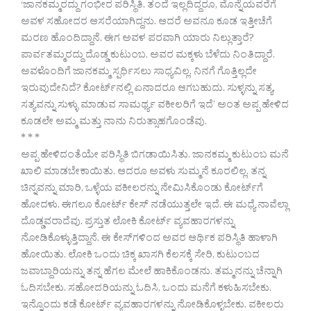
‘ಜಾನಕಮ್ಮರದ್ದು ಗಂಭೀರ ಪರಿಸ್ಥಿತಿ. ತಂದೆ ಇಲ್ಲದಿದ್ದರೂ, ಮೊನ್ನೆಯವರೆಗೆ
ಅವಳ ಸಹೋದರ ಆಸರೆಯಾಗಿದ್ದನು. ಆದರೆ ಅವನೂ ಕೂಡ ಇತ್ತೀಚೆಗೆ
ಮರಣ ಹೊಂದಿದ್ದಾನೆ. ಈಗ ಅವಳ ಪರವಾಗಿ ಯಾರು ನಿಲ್ಲುತ್ತಾರೆ?
ಪಾರ್ವತಮ್ಮರದ್ದು ದೊಡ್ಡ ಕುಟುಂಬ. ಅವರ ಮಕ್ಕಳು ಬೆಳೆದು ನಿಂತಿದ್ದಾರೆ.
ಅವಳೊಂದಿಗೆ ಜಾನಕಮ್ಮ ಸ್ಪರ್ಧಿಸಲು ಸಾಧ್ಯವಿಲ್ಲ. ನಿನಗೆ ಗೊತ್ತಿಲ್ಲದೇ
ಇರುವುದೇನಿದೆ? ಕೋರ್ಟ್‍ನಲ್ಲಿ ಏನಾದರೂ ಆಗಬಹುದು. ಸುಳ್ಳನ್ನು ಸತ್ಯ,
ಸತ್ಯವನ್ನು ಸುಳ್ಳು ಮಾಡುವ ಸಾಮರ್ಥ್ಯ ವಕೀಲರಿಗೆ ಇದೆ’ ಅಂತ ಅಪ್ಪ ಹೇಳಿದ
ಕೂಡಲೇ ಅಮ್ಮ ಮತ್ತು ನಾನು ನಿರುತ್ಸಾಹಗೊಂಡೆವು.
* * *
ಅಪ್ಪ ಹೇಳಿದಂತೆಯೇ ಪರಿಸ್ಥಿತಿ ಬಿಗಡಾಯಿಸಿತು. ಜಾನಕಮ್ಮ ಕುಟುಂಬ ಮನೆ
ಖಾಲಿ ಮಾಡಬೇಕಾಯಿತು. ಆದರೂ ಅವಳು ಸುಮ್ಮನೆ ಕೂರಲಿಲ್ಲ. ತನ್ನ
ಚಿನ್ನವನ್ನು ಮಾರಿ, ಒಳ್ಳೆಯ ವಕೀಲರನ್ನು ನೇಮಿಸಿಕೊಂಡು ಕೋರ್ಟ್‍ಗೆ
ಹೋದಳು. ಈಗಲೂ ಕೋರ್ಟ್ ಕೇಸ್ ನಡೆಯುತ್ತಲೇ ಇದೆ. ಈ ಮಧ್ಯೆ ನಾವೆಲ್ಲಾ
ದೊಡ್ಡವರಾದೆವು. ಪ್ರಸ್ತುತ ಲೋಕಿ ಕೋರ್ಟ್ ವ್ಯವಹಾರಗಳನ್ನು
ನೋಡಿಕೊಳ್ಳುತ್ತಿದ್ದಾನೆ. ಈ ಕೇಸ್‍ಗಳಿಂದ ಅವರ ಆರ್ಥಿಕ ಪರಿಸ್ಥಿತಿ ಹಾಳಾಗಿ
ಹೋಯಿತು. ಲೋಕಿ ಒಂದು ಚಿಕ್ಕ ಖಾಸಗಿ ಕೆಲಸಕ್ಕೆ ಸೇರಿ, ಕುಟುಂಬದ
ಜವಾಬ್ದಾರಿಯನ್ನು ತನ್ನ ಹೆಗಲ ಮೇಲೆ ಹಾಕಿಕೊಂಡನು. ತಮ್ಮನನ್ನು ಚೆನ್ನಾಗಿ
ಓದಿಸಬೇಕು. ಸಹೋದರಿಯನ್ನು ಓದಿಸಿ, ಒಂದು ಮನೆಗೆ ಕಳುಹಿಸಬೇಕು.
ಇನ್ನೊಂದು ಕಡೆ ಕೋರ್ಟ್ ವ್ಯವಹಾರಗಳನ್ನು ನೋಡಿಕೊಳ್ಳಬೇಕು. ವಕೀಲರು