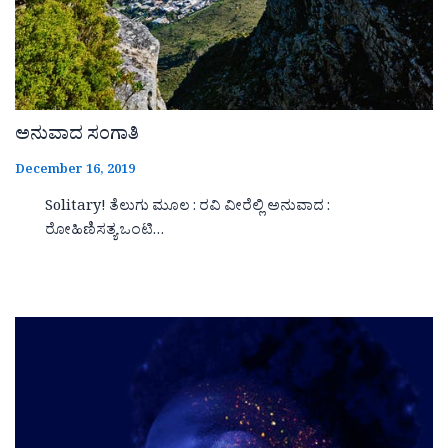
ಅನುವಾದ ಸಂಗಾತಿ
December 16, 2019
Solitary! ತೆಲುಗು ಮೂಲ : ರವಿ ವೀರೆಲ್ಲಿ ಅನುವಾದ :
ರೋಹಿಣಿಸತ್ಯ ಒಂಟಿ…