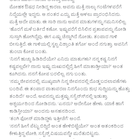
ಅವನ ಜೊತೆಗೆ ನಾನೂ ಅಳುತ್ತಾ ಕೂತಿದ್ದೆ.
ಮೋಹಕ ಔಷಧ ನೀಡಿದ್ದ ಕಾರಣ, ಅವನು ಮತ್ತೆ ನಾಲ್ಕು ಗಂಟೆಗಳವರೆಗೆ
ನಿದ್ದೆಯಲ್ಲೇ ಇದ್ದನು. ಆ ನಂತರ ಎದ್ದು, ಮತ್ತೆ ಅಳಲು ಪ್ರಾರಂಭಿಸಿದನು.
ಮತ್ತೆ ಅದೇ ಮಾತು. ಈ ಸಾರಿ ನಾನು ಅವನ ಮಾತುಗಳನ್ನು ಗಮನಿಸಲಿಲ್ಲ.
‘ಹೊರಗೆ ಮಳೆ ಬರ್ತಿದೆ ಕಣೋ. ಇಷ್ಟುವರೆಗೆ ಬಿಸಿಲಿನ ಪ್ರತಾಪವನ್ನು ನೋಡಿ
ಸುಸ್ತಾಗಿ ಹೋಗಿದ್ದೆವು. ಈಗ ಎಷ್ಟು ಚೆನ್ನಾಗಿದೆ ನೋಡು. ತಂಪಾದ ಗಾಳಿ
ಬೀಸುತ್ತಿದೆ. ಈ ಗಾಳಿಯಲ್ಲಿ ಸ್ವಲ್ಪ ವಿಶ್ರಾಂತಿ ತಗೋ’ ಅಂದೆ ನಗುತ್ತಾ. ಅವನಿಗೆ
ತುಂಬಾ ಕೋಪ ಬಂತು.
‘ನಿನಗೆ ಹುಚ್ಚು ಹಿಡಿದಿದೆಯೇ? ಏನಿದು ಮಾತುಗಳು? ನನ್ನ ಕಷ್ಟ ನಿನಗೆ
ಕಷ್ಟವಲ್ಲವೇ? ನಾನು ಇಷ್ಟು ದುಃಖದಲ್ಲಿದ್ರೆ ಹೀಗೆ ಮಾತಾಡ್ತೀಯಾ?’ ಅಂತ
ಕೂಗಿದನು. ನನಗೆ ಕೋಪ ಬರಲಿಲ್ಲ. ನಗು ಬಂತು.
‘ನಮ್ಮ ಜೀವನದಲ್ಲಿ, ಮುಖ್ಯವಾಗಿ ನಿನ್ನ ಜೀವನದಲ್ಲಿ ದೊಡ್ಡ ಬದಲಾವಣೆಗಳು
ಬಂದಿವೆ. ಈ ತಂಪಾದ ವಾತಾವರಣ ನಿನಗೊಂದು ಶುಭ ಸುದ್ದಿಯನ್ನು ಹೊತ್ತು
ತಂದಿದೆ!’ ಅಂದೆ, ಅವನನ್ನು ಮತ್ತಷ್ಟು ಸಸ್ಪೆನ್ಸ್‍ನಲ್ಲಿ ಇಡುತ್ತಾ.
ಆಶ್ಚರ್ಯದಿಂದ ನೋಡಿದನು. ‘ಏನದು? ಅದೇನೋ ಹೇಳು. ಯಾಕೆ ಹಾಗೆ
ಕಾಡಿಸ್ತೀಯಾ?’ ಅಂದನು ಅಸಹನದಿಂದ.
‘ತಂಗಿ ಫೋನ್ ಮಾಡಿದ್ದಳು ಇತ್ತೀಚೆಗೆ’ ಅಂದೆ.
‘ನನಗೆ ಹೀಗೆ ಪೆಟ್ಟು ಬಿದ್ದಿದೆ ಅಂತ ಹೇಳಿಬಿಟ್ಟೆಯೇ?’ ಅಂತ ಆತಂಕದಿಂದ
ಕೇಳುತ್ತಿದ್ದ ಲೋಕಿ, ಸಸ್ಪೆನ್ಸ್ ವಿಷಯವನ್ನೇ ಮರೆತುಬಿಟ್ಟನು.