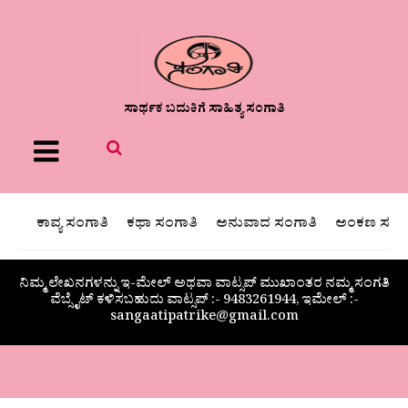
ಸಾರ್ಥಕ ಬದುಕಿಗೆ ಸಾಹಿತ್ಯ ಸಂಗಾತಿ
Menu
ಕಾವ್ಯ ಸಂಗಾತಿ
ಕಥಾ ಸಂಗಾತಿ
ಅನುವಾದ ಸಂಗಾತಿ
ಅಂಕಣ ಸಂಗಾ
ನಿಮ್ಮ ಲೇಖನಗಳನ್ನು ಇ-ಮೇಲ್ ಅಥವಾ ವಾಟ್ಸಪ್ ಮುಖಾಂತರ ನಮ್ಮ ಸಂಗತಿ
ವೆಬ್ಸೈಟ್ ಕಳಿಸಬಹುದು ವಾಟ್ಸಪ್‌ :- 9483261944, ಇಮೇಲ್ :-
sangaatipatrike@gmail.com