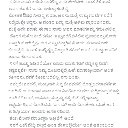
ನನಗೂ ದುಃಖ ತಡೆಯಲಾಗಲಿಲ್ಲ. ಏನು ಹೇಳಬೇಕು ಅಂತ ತಿಳಿಯದೆ
ಅವನ ಜೊತೆಗೆ ನಾನೂ ಅಳುತ್ತಾ ಕೂತಿದ್ದೆ.
ಮೋಹಕ ಔಷಧ ನೀಡಿದ್ದ ಕಾರಣ, ಅವನು ಮತ್ತೆ ನಾಲ್ಕು ಗಂಟೆಗಳವರೆಗೆ
ನಿದ್ದೆಯಲ್ಲೇ ಇದ್ದನು. ಆ ನಂತರ ಎದ್ದು, ಮತ್ತೆ ಅಳಲು ಪ್ರಾರಂಭಿಸಿದನು.
ಮತ್ತೆ ಅದೇ ಮಾತು. ಈ ಸಾರಿ ನಾನು ಅವನ ಮಾತುಗಳನ್ನು ಗಮನಿಸಲಿಲ್ಲ.
‘ಹೊರಗೆ ಮಳೆ ಬರ್ತಿದೆ ಕಣೋ. ಇಷ್ಟುವರೆಗೆ ಬಿಸಿಲಿನ ಪ್ರತಾಪವನ್ನು ನೋಡಿ
ಸುಸ್ತಾಗಿ ಹೋಗಿದ್ದೆವು. ಈಗ ಎಷ್ಟು ಚೆನ್ನಾಗಿದೆ ನೋಡು. ತಂಪಾದ ಗಾಳಿ
ಬೀಸುತ್ತಿದೆ. ಈ ಗಾಳಿಯಲ್ಲಿ ಸ್ವಲ್ಪ ವಿಶ್ರಾಂತಿ ತಗೋ’ ಅಂದೆ ನಗುತ್ತಾ. ಅವನಿಗೆ
ತುಂಬಾ ಕೋಪ ಬಂತು.
‘ನಿನಗೆ ಹುಚ್ಚು ಹಿಡಿದಿದೆಯೇ? ಏನಿದು ಮಾತುಗಳು? ನನ್ನ ಕಷ್ಟ ನಿನಗೆ
ಕಷ್ಟವಲ್ಲವೇ? ನಾನು ಇಷ್ಟು ದುಃಖದಲ್ಲಿದ್ರೆ ಹೀಗೆ ಮಾತಾಡ್ತೀಯಾ?’ ಅಂತ
ಕೂಗಿದನು. ನನಗೆ ಕೋಪ ಬರಲಿಲ್ಲ. ನಗು ಬಂತು.
‘ನಮ್ಮ ಜೀವನದಲ್ಲಿ, ಮುಖ್ಯವಾಗಿ ನಿನ್ನ ಜೀವನದಲ್ಲಿ ದೊಡ್ಡ ಬದಲಾವಣೆಗಳು
ಬಂದಿವೆ. ಈ ತಂಪಾದ ವಾತಾವರಣ ನಿನಗೊಂದು ಶುಭ ಸುದ್ದಿಯನ್ನು ಹೊತ್ತು
ತಂದಿದೆ!’ ಅಂದೆ, ಅವನನ್ನು ಮತ್ತಷ್ಟು ಸಸ್ಪೆನ್ಸ್‍ನಲ್ಲಿ ಇಡುತ್ತಾ.
ಆಶ್ಚರ್ಯದಿಂದ ನೋಡಿದನು. ‘ಏನದು? ಅದೇನೋ ಹೇಳು. ಯಾಕೆ ಹಾಗೆ
ಕಾಡಿಸ್ತೀಯಾ?’ ಅಂದನು ಅಸಹನದಿಂದ.
‘ತಂಗಿ ಫೋನ್ ಮಾಡಿದ್ದಳು ಇತ್ತೀಚೆಗೆ’ ಅಂದೆ.
‘ನನಗೆ ಹೀಗೆ ಪೆಟ್ಟು ಬಿದ್ದಿದೆ ಅಂತ ಹೇಳಿಬಿಟ್ಟೆಯೇ?’ ಅಂತ ಆತಂಕದಿಂದ