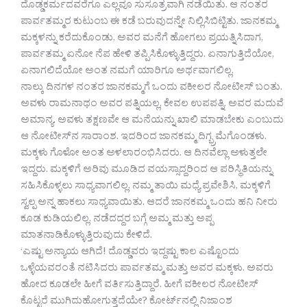
ದೊಡ್ಡಕರ್ಮದವರೆಗೂ ಎಲ್ಲವೂ ಸುಸೂತ್ರವಾಗಿ ನಡೆಯಿತು. ಆ ನಂತರ
ಪಾರ್ವತಮ್ಮರ ಕುಟುಂಬ ಈ ಕಡೆ ಬರುವುದನ್ನೇ ನಿಲ್ಲಿಸಿಬಿಟ್ಟಿತು. ಜಾನಕಮ್ಮ
ಮಕ್ಕಳನ್ನು ಕರೆದುಕೊಂಡು, ಅವರ ಮನೆಗೆ ಹೋಗಲು ಪ್ರಯತ್ನಿಸಿದಾಗ,
ಪಾರ್ವತಮ್ಮ ಏನೋ ನೆಪ ಹೇಳಿ ತಪ್ಪಿಸಿಕೊಳ್ಳುತ್ತಿದ್ದರು. ಏನಾಗುತ್ತಿದೆಯೋ,
ಏನಾಗಲಿದೆಯೋ ಅಂತ ನಮಗೆ ಯಾರಿಗೂ ಅರ್ಥವಾಗಲಿಲ್ಲ.
ನಾಲ್ಕು ದಿನಗಳ ನಂತರ ಜಾನಕಮ್ಮಗೆ ಒಂದು ವಕೀಲರ ನೋಟೀಸ್ ಬಂತು.
ಅವಳು ರಾಮನಾಥಂ ಅವರ ಪತ್ನಿಯಲ್ಲ, ಕೇವಲ ಉಪಪತ್ನಿ. ಅವರ ಮದುವೆ
ಅಮಾನ್ಯ. ಅವಳು ತಕ್ಷಣವೇ ಆ ಮನೆಯನ್ನು ಖಾಲಿ ಮಾಡಬೇಕು ಎಂಬುದು
ಆ ನೋಟೀಸ್‍ನ ಸಾರಾಂಶ. ಇದರಿಂದ ಜಾನಕಮ್ಮ ದಿಗ್ಭ್ರಮೆಗೊಂಡಳು.
ಮಕ್ಕಳು ಗೊಳೋ ಅಂತ ಅಳಲಾರಂಭಿಸಿದರು. ಆ ದಿನವೆಲ್ಲಾ ಅಳುತ್ತಲೇ
ಇದ್ದರು. ಮಕ್ಕಳಿಗೆ ಅರಿವು ಮೂಡಿದ ವಯಸ್ಸಾದ್ದರಿಂದ ಆ ಪರಿಸ್ಥಿತಿಯನ್ನು
ಸಹಿಸಿಕೊಳ್ಳಲು ಸಾಧ್ಯವಾಗಲಿಲ್ಲ. ನಮ್ಮ ತಾಯಿ ಮಧ್ಯೆ ಪ್ರವೇಶಿಸಿ, ಮಕ್ಕಳಿಗೆ
ಸ್ವಲ್ಪ ಅನ್ನ ಹಾಕಲು ಸಾಧ್ಯವಾಯಿತು. ಆದರೆ ಜಾನಕಮ್ಮ ಒಂದು ಹನಿ ನೀರು
ಕೂಡ ಕುಡಿಯಲಿಲ್ಲ. ನಡೆದದ್ದರ ಬಗ್ಗೆ ಅಮ್ಮ ಮತ್ತು ಅಪ್ಪ
ಮಾತನಾಡಿಕೊಳ್ಳುತ್ತಿರುವುದು ಕೇಳಿದೆ.
‘ಎಷ್ಟು ಅನ್ಯಾಯ ಆಗಿದೆ! ದೊಡ್ಡವರು ಇದ್ದಷ್ಟು ಕಾಲ ಎಷ್ಟೊಂದು
ಒಳ್ಳೆಯವರಂತೆ ನಟಿಸಿದರು ಪಾರ್ವತಮ್ಮ ಮತ್ತು ಅವರ ಮಕ್ಕಳು. ಅವರು
ಹೋದ ಕೂಡಲೇ ಹೀಗೆ ವರ್ತಿಸುತ್ತಿದ್ದಾರೆ. ಹೀಗೆ ವಕೀಲರ ನೋಟೀಸ್
ಕೊಟ್ಟರೆ ಮುಗಿದುಹೋಗುತ್ತದೆಯೇ? ಕೋರ್ಟ್‍ನಲ್ಲಿ ನಿಜಾಂಶ