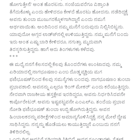
ಹೋಗುತ್ತೇನೆ’ ಅಂತ ಹೊರಟನು. ಸಂಜೆಯವರೆಗೂ ವಿಶ್ರಾಂತಿ
ತೆಗೆದುಕೊಳ್ಳು ಎಂದು ಹೇಳಿದರೂ ಕೇಳದೆ ಹೊರಟು ಹೋದನು. ನಡೆದಿದ್ದಕ್ಕೆ
ಅವನು ತುಂಬಾ ಮುಜುಗರಕ್ಕೊಳಗಾಗಿದ್ದಾನೆ ಎಂದು ನಮಗೆ
ಅರ್ಥವಾಯಿತು. ಅಂದಿನಿಂದ ನಮ್ಮ ಮನೆಗೆ ಬರುವುದು ನಿಲ್ಲಿಸಿಬಿಟ್ಟನು.
ಯಾವುದೋ ಅಗ್ಗದ ಲಾಡ್ಜ್‍ನಲ್ಲಿ ಉಳಿಯುತ್ತಿದ್ದನು. ನಮ್ಮ ಮನೆಗೆ ಬಂದು
ಇರು ಅಂತ ಎಷ್ಟು ಬಾರಿ ಕೇಳಿದರೂ, ನಗುತ್ತಾ, ಮೃದುವಾಗಿ
ತಿರಸ್ಕರಿಸುತ್ತಿದ್ದನು. ಹಾಗೆ ಆರು ತಿಂಗಳುಗಳು ಕಳೆದವು.
* * *
ಈ ಮಧ್ಯೆ ನನಗೆ ಕೆಲಸದಲ್ಲಿ ಕೆಲವು ತೊಂದರೆಗಳು ಉಂಟಾದವು. ನಮ್ಮ
ಏರಿಯಾದಲ್ಲಿ ನಾಗಭೂಷಣಂ ಎಂಬ ದೊಡ್ಡ ವ್ಯಕ್ತಿಯ ಮಗ
ಫಣಿಭೂಷಣ್‍ನಿಂದ ಕೆಲವು ಸಮಸ್ಯೆಗಳು ಬಂದವು. ನಾಗಭೂಷಣಂ ತುಂಬಾ
ಪ್ರಭಾವಶಾಲಿ. ಅವನನ್ನು ಎಲ್ಲರೂ ‘ಕಿಂಗ್ ಮೇಕರ್’ ಎಂದು ಕರೆಯುತ್ತಿದ್ದರು.
ನೇರವಾಗಿ ರಾಜಕೀಯ ಹಸ್ತಕ್ಷೇಪ ಇರದಿದ್ದರೂ, ಅವನು ನಿರ್ಧರಿಸಿದವನೇ
ಕಾರ್ಪೊರೇಟರ್. ಅವನು ಇಷ್ಟಪಟ್ಟವನೇ ಎಂಎಲ್‍ಎ. ತಂದೆಯ ಪ್ರಭಾವ
ನೋಡಿ ಫಣಿಭೂಷಣ್ ತುಂಬಾ ಉಬ್ಬಿ ಹೋಗಿರುತ್ತಿದ್ದನು. ಅವನ
ಹಿಂಬಾಲಕರನ್ನು ಪರೀಕ್ಷೆಗಳಿಂದ ಅಮಾನ್ಯಗೊಳಿಸಿದ್ದಕ್ಕೆ, ನನ್ನ ಮೇಲೆ ದ್ವೇಷ
ಸಾಧಿಸಿದ್ದನು. ನನ್ನನ್ನು ಹೊಡೆಯಲು ಕಾಯುತ್ತಿದ್ದಾನೆ ಎಂಬುದು ನನಗೆ
ತಿಳಿದಿರಲಿಲ್ಲ.