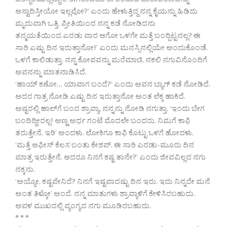
ಪರಿಸ್ಥಿತಿಯಲ್ಲಿದ್ದಾನೆ. ಈಗಲಾದರೂ ಈ ತಂಪಾದ ವಾತಾವರಣವನ್ನು
ಆಸ್ವಾದಿಸ್ತೀಯೋ ಇಲ್ಲವೋ?’ ಎಂದು ಹೇಳುತ್ತಿದ್ದ ನನ್ನ ಕೈಯನ್ನು ಹಿಡಿದು
ಮೃದುವಾಗಿ ಒತ್ತಿ, ಪ್ರೀತಿಯಿಂದ ನನ್ನ ಕಡೆ ನೋಡಿದನು
ತನ್ಮಯತೆಯಿಂದ.ಎರಡು ವಾರ ಆಗೋ ಒಳಗೇ ಮತ್ತೆ ಬಂದ್ಬಿಟ್ಟನಲ್ಲ? ಈ
ಸಾರಿ ಎಷ್ಟು ದಿನ ಇರುತ್ತಾನೋ!’ ಎಂದು ಮನಸ್ಸಿನಲ್ಲಿಯೇ ಅಂದುಕೊಂಡೆ.
ಒಳಗೆ ಕಾಲಿಡುತ್ತಾ, ನನ್ನ ಕೋಪವನ್ನು ಮರೆಮಾಚಿ, ನಕಲಿ ನಗುವಿನೊಂದಿಗೆ
ಅವನನ್ನು ಮಾತನಾಡಿಸಿದೆ.
‘ಹಾಯ್ ಕಣೋ… ಯಾವಾಗ ಬಂದೆ?’ ಎಂದು ಅವನ ಬ್ಯಾಗ್ ಕಡೆ ನೋಡಿದೆ.
ಅದರ ಗಾತ್ರ ನೋಡಿ ಎಷ್ಟು ದಿನ ಇರುತ್ತಾನೋ ಅಂತ ಲೆಕ್ಕ ಹಾಕಿದೆ.
ಅಷ್ಟರಲ್ಲಿ ಹಾಲ್‍ಗೆ ಬಂದ ಶ್ರಾವ್ಯಾ, ನನ್ನನ್ನು ನೋಡಿ ನಗುತ್ತಾ, ‘ಇಂದು ಬೇಗ
ಬಂದಿದ್ದೀರಲ್ಲ! ಅಣ್ಣ ಅರ್ಧ ಗಂಟೆ ಮೊದಲೇ ಬಂದರು. ನಿಮಗೆ ಕಾಫಿ
ತರುತ್ತೇನೆ, ಇರಿ’ ಅಂದಳು. ಲೋಕಿಗೂ ಕಾಫಿ ಕೊಟ್ಟು ಒಳಗೆ ಹೋದಳು.
‘ಮತ್ತೆ ಆಫೀಸ್ ಕೆಲಸ ಬಂತು ಕೇಶವ್. ಈ ಸಾರಿ ಎರಡು-ಮೂರು ದಿನ
ಮಾತ್ರ ಇರುತ್ತೇನೆ. ಆದರೂ ನಿನಗೆ ಕಷ್ಟ ತಾನೇ?’ ಎಂದು ಜೀವವಿಲ್ಲದ ನಗು
ನಕ್ಕನು.
‘ಅಯ್ಯೋ, ಕಷ್ಟವೇನಿದೆ? ನಿನಗೆ ಇಷ್ಟವಾದಷ್ಟು ದಿನ ಇರು. ಇದು ನಿನ್ನದೇ ಮನೆ
ಅಂತ ತಿಳ್ಕೋ’ ಅಂದೆ. ನನ್ನ ಮಾತುಗಳು ಶ್ರಾವ್ಯಾಳಿಗೆ ಕೇಳಿಸಿರಬಹುದು.
ಅವಳ ಮುಖದಲ್ಲಿ ವ್ಯಂಗ್ಯದ ನಗು ಮೂಡಿರಬಹುದು.
* * *