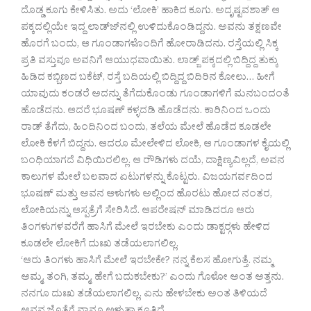
ದೊಡ್ಡ ಕೂಗು ಕೇಳಿಸಿತು. ಅದು ‘ಲೋಕಿ’ ಹಾಕಿದ ಕೂಗು. ಅದೃಷ್ಟವಶಾತ್ ಆ
ಪಕ್ಕದಲ್ಲಿಯೇ ಇದ್ದ ಲಾಡ್ಜ್‍ನಲ್ಲಿ ಉಳಿದುಕೊಂಡಿದ್ದನು. ಅವನು ತಕ್ಷಣವೇ
ಹೊರಗೆ ಬಂದು, ಆ ಗೂಂಡಾಗಳೊಂದಿಗೆ ಹೋರಾಡಿದನು. ರಸ್ತೆಯಲ್ಲಿ ಸಿಕ್ಕ
ಪ್ರತಿ ವಸ್ತುವೂ ಅವನಿಗೆ ಆಯುಧವಾಯಿತು. ಲಾಡ್ಜ್ ಪಕ್ಕದಲ್ಲಿ ಬಿದ್ದಿದ್ದ ತುಕ್ಕು
ಹಿಡಿದ ಕಬ್ಬಿಣದ ಬಕೆಟ್, ರಸ್ತೆ ಬದಿಯಲ್ಲಿ ಬಿದ್ದಿದ್ದ ಬಿದಿರಿನ ಕೋಲು… ಹೀಗೆ
ಯಾವುದು ಕಂಡರೆ ಅದನ್ನು ತೆಗೆದುಕೊಂಡು ಗೂಂಡಾಗಳಿಗೆ ಮನಬಂದಂತೆ
ಹೊಡೆದನು. ಆದರೆ ಭೂಷಣ್ ಕಳ್ಳದಡಿ ಹೊಡೆದನು. ಕಾರಿನಿಂದ ಒಂದು
ರಾಡ್ ತೆಗೆದು, ಹಿಂದಿನಿಂದ ಬಂದು, ತಲೆಯ ಮೇಲೆ ಹೊಡೆದ ಕೂಡಲೇ
ಲೋಕಿ ಕೆಳಗೆ ಬಿದ್ದನು. ಆದರೂ ಮೇಲೇಳಿದ ಲೋಕಿ, ಆ ಗೂಂಡಾಗಳ ಕೈಯಲ್ಲಿ
ಬಂಧಿಯಾಗದೆ ವಿಧಿಯಿರಲಿಲ್ಲ. ಆ ರೌಡಿಗಳು ದಯೆ, ದಾಕ್ಷಿಣ್ಯವಿಲ್ಲದೆ, ಅವನ
ಕಾಲುಗಳ ಮೇಲೆ ಬಲವಾದ ಏಟುಗಳನ್ನು ಕೊಟ್ಟರು. ವಿಜಯಗರ್ವದಿಂದ
ಭೂಷಣ್ ಮತ್ತು ಅವನ ಆಳುಗಳು ಅಲ್ಲಿಂದ ಹೊರಟು ಹೋದ ನಂತರ,
ಲೋಕಿಯನ್ನು ಆಸ್ಪತ್ರೆಗೆ ಸೇರಿಸಿದೆ. ಆಪರೇಷನ್ ಮಾಡಿದರೂ ಆರು
ತಿಂಗಳುಗಳವರೆಗೆ ಹಾಸಿಗೆ ಮೇಲೆ ಇರಬೇಕು ಎಂದು ಡಾಕ್ಟರ್‍ಗಳು ಹೇಳಿದ
ಕೂಡಲೇ ಲೋಕಿಗೆ ದುಃಖ ತಡೆಯಲಾಗಲಿಲ್ಲ.
‘ಆರು ತಿಂಗಳು ಹಾಸಿಗೆ ಮೇಲೆ ಇರಬೇಕೇ? ನನ್ನ ಕೆಲಸ ಹೋಗುತ್ತೆ. ನಮ್ಮ
ಅಮ್ಮ, ತಂಗಿ, ತಮ್ಮ, ಹೇಗೆ ಬದುಕಬೇಕು?’ ಎಂದು ಗೊಳೋ ಅಂತ ಅತ್ತನು.
ನನಗೂ ದುಃಖ ತಡೆಯಲಾಗಲಿಲ್ಲ. ಏನು ಹೇಳಬೇಕು ಅಂತ ತಿಳಿಯದೆ