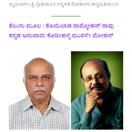
ಮೃದುವಾಗಿ ಒತ್ತಿ, ಪ್ರೀತಿಯಿಂದ ನನ್ನ ಕಡೆ ನೋಡಿದನು ತನ್ಮಯತೆಯಿಂದ.
ತೆಲುಗು ಮೂಲ : ಕೊಯಿಲಾಡ ರಾಮ್ಮೋಹನ್ ರಾವು
ಕನ್ನಡ ಅನುವಾದ: ಕೊಡೀಹಳ್ಳಿ ಮುರಳೀ ಮೋಹನ್