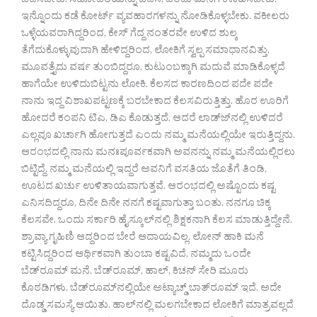
ಓದಿಸಬೇಕು. ಸಹೋದರಿಯನ್ನು ಓದಿಸಿ, ಒಂದು ಮನೆಗೆ ಕಳುಹಿಸಬೇಕು.
ಇನ್ನೊಂದು ಕಡೆ ಕೋರ್ಟ್ ವ್ಯವಹಾರಗಳನ್ನು ನೋಡಿಕೊಳ್ಳಬೇಕು. ವಕೀಲರು
ಒಳ್ಳೆಯವರಾಗಿದ್ದರಿಂದ, ಕೇಸ್ ಗೆದ್ದ ನಂತರವೇ ಉಳಿದ ಶುಲ್ಕ
ತೆಗೆದುಕೊಳ್ಳುವುದಾಗಿ ಹೇಳಿದ್ದರಿಂದ, ಲೋಕಿಗೆ ಸ್ವಲ್ಪ ಸಮಾಧಾನವಿತ್ತು.
ಮೂವತ್ತೈದು ವರ್ಷ ತುಂಬಿದ್ದರೂ, ಕುಟುಂಬಕ್ಕಾಗಿ ಮದುವೆ ಮಾಡಿಕೊಳ್ಳದೆ
ಹಾಗೆಯೇ ಉಳಿದುಬಿಟ್ಟನು ಲೋಕಿ. ಕೆಲಸದ ಕಾರಣದಿಂದ ಪದೇ ಪದೇ
ನಾನು ಇದ್ದ ವಿಶಾಖಪಟ್ಟಣಕ್ಕೆ ಬರಬೇಕಾದ ಕೆಲಸವಿರುತ್ತಿತ್ತು. ಹೊರ ಊರಿಗೆ
ಹೋದರೆ ಕಂಪನಿ ಟಿಎ, ಡಿಎ ಕೊಡುತ್ತದೆ. ಆದರೆ ಲಾಡ್ಜ್‍ನಲ್ಲಿ ಉಳಿದರೆ
ಎಲ್ಲವೂ ಖರ್ಚಾಗಿ ಹೋಗುತ್ತದೆ ಎಂದು ನಮ್ಮ ಮನೆಯಲ್ಲಿಯೇ ಇರುತ್ತಿದ್ದನು.
ಆರಂಭದಲ್ಲಿ ನಾನು ಮನಃಪೂರ್ವಕವಾಗಿ ಅವನನ್ನು ನಮ್ಮ ಮನೆಯಲ್ಲಿರಲು
ಬಿಟ್ಟಿದ್ದೆ. ನಮ್ಮ ಮನೆಯಲ್ಲಿ ಇದ್ದರೆ ಅವನಿಗೆ ವಸತಿಯ ಜೊತೆಗೆ ತಿಂಡಿ,
ಊಟದ ಖರ್ಚು ಉಳಿತಾಯವಾಗುತ್ತವೆ. ಆರಂಭದಲ್ಲಿ ಅಷ್ಟೊಂದು ಕಷ್ಟ
ಎನಿಸದಿದ್ದರೂ, ದಿನೇ ದಿನೇ ನನಗೆ ಕಷ್ಟವಾಗುತ್ತಾ ಬಂತು. ನನಗೂ ಚಿಕ್ಕ
ಕೆಲಸವೇ. ಒಂದು ಸರ್ಕಾರಿ ಹೈಸ್ಕೂಲ್‍ನಲ್ಲಿ ಶಿಕ್ಷಕನಾಗಿ ಕೆಲಸ ಮಾಡುತ್ತಿದ್ದೇನೆ.
ಶ್ರಾವ್ಯಾ ಗೃಹಿಣಿ ಆದ್ದರಿಂದ ಬೇರೆ ಆದಾಯವಿಲ್ಲ. ಲೋನ್ ಹಾಕಿ ಮನೆ
ಕಟ್ಟಿಸಿದ್ದರಿಂದ ಆರ್ಥಿಕವಾಗಿ ತುಂಬಾ ಕಷ್ಟವಿದೆ. ನಮ್ಮದು ಒಂದೇ
ಬೆಡ್‍ರೂಮ್ ಮನೆ. ಬೆಡ್‍ರೂಮ್, ಹಾಲ್, ಕಿಚನ್ ಸೇರಿ ಮೂರು
ಕೊಠಡಿಗಳು. ಬೆಡ್‍ರೂಮ್‍ನಲ್ಲಿಯೇ ಅಟ್ಯಾಚ್ಡ್ ಬಾತ್‍ರೂಮ್ ಇದೆ. ಅದೇ
ದೊಡ್ಡ ಸಮಸ್ಯೆ ಆಯಿತು. ಹಾಲ್‍ನಲ್ಲಿ ಮಲಗಬೇಕಾದ ಲೋಕಿಗೆ ಮಾತ್ರವಲ್ಲದೆ