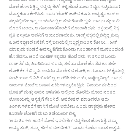
ಒಂದು ದಿನ ಅವನಿಗೆ ಸರಿಯಾಗಿ ಸಿಕ್ಕಿಬಿದ್ದೆ. ಅವನ ಗೂಂಡಾಗಳು, ಸೈಕಲ್
ಮೇಲೆ ಹೋಗುತ್ತಿದ್ದ ನನ್ನನ್ನು ಕೆಳಗೆ ತಳ್ಳಿ ಹೊಡೆಯಲು ಸಿದ್ಧರಾಗುತ್ತಿರುವಾಗ
ದೊಡ್ಡ ಕೂಗು ಕೇಳಿಸಿತು. ಅದು ‘ಲೋಕಿ’ ಹಾಕಿದ ಕೂಗು. ಅದೃಷ್ಟವಶಾತ್ ಆ
ಪಕ್ಕದಲ್ಲಿಯೇ ಇದ್ದ ಲಾಡ್ಜ್‍ನಲ್ಲಿ ಉಳಿದುಕೊಂಡಿದ್ದನು. ಅವನು ತಕ್ಷಣವೇ
ಹೊರಗೆ ಬಂದು, ಆ ಗೂಂಡಾಗಳೊಂದಿಗೆ ಹೋರಾಡಿದನು. ರಸ್ತೆಯಲ್ಲಿ ಸಿಕ್ಕ
ಪ್ರತಿ ವಸ್ತುವೂ ಅವನಿಗೆ ಆಯುಧವಾಯಿತು. ಲಾಡ್ಜ್ ಪಕ್ಕದಲ್ಲಿ ಬಿದ್ದಿದ್ದ ತುಕ್ಕು
ಹಿಡಿದ ಕಬ್ಬಿಣದ ಬಕೆಟ್, ರಸ್ತೆ ಬದಿಯಲ್ಲಿ ಬಿದ್ದಿದ್ದ ಬಿದಿರಿನ ಕೋಲು… ಹೀಗೆ
ಯಾವುದು ಕಂಡರೆ ಅದನ್ನು ತೆಗೆದುಕೊಂಡು ಗೂಂಡಾಗಳಿಗೆ ಮನಬಂದಂತೆ
ಹೊಡೆದನು. ಆದರೆ ಭೂಷಣ್ ಕಳ್ಳದಡಿ ಹೊಡೆದನು. ಕಾರಿನಿಂದ ಒಂದು
ರಾಡ್ ತೆಗೆದು, ಹಿಂದಿನಿಂದ ಬಂದು, ತಲೆಯ ಮೇಲೆ ಹೊಡೆದ ಕೂಡಲೇ
ಲೋಕಿ ಕೆಳಗೆ ಬಿದ್ದನು. ಆದರೂ ಮೇಲೇಳಿದ ಲೋಕಿ, ಆ ಗೂಂಡಾಗಳ ಕೈಯಲ್ಲಿ
ಬಂಧಿಯಾಗದೆ ವಿಧಿಯಿರಲಿಲ್ಲ. ಆ ರೌಡಿಗಳು ದಯೆ, ದಾಕ್ಷಿಣ್ಯವಿಲ್ಲದೆ, ಅವನ
ಕಾಲುಗಳ ಮೇಲೆ ಬಲವಾದ ಏಟುಗಳನ್ನು ಕೊಟ್ಟರು. ವಿಜಯಗರ್ವದಿಂದ
ಭೂಷಣ್ ಮತ್ತು ಅವನ ಆಳುಗಳು ಅಲ್ಲಿಂದ ಹೊರಟು ಹೋದ ನಂತರ,
ಲೋಕಿಯನ್ನು ಆಸ್ಪತ್ರೆಗೆ ಸೇರಿಸಿದೆ. ಆಪರೇಷನ್ ಮಾಡಿದರೂ ಆರು
ತಿಂಗಳುಗಳವರೆಗೆ ಹಾಸಿಗೆ ಮೇಲೆ ಇರಬೇಕು ಎಂದು ಡಾಕ್ಟರ್‍ಗಳು ಹೇಳಿದ
ಕೂಡಲೇ ಲೋಕಿಗೆ ದುಃಖ ತಡೆಯಲಾಗಲಿಲ್ಲ.
‘ಆರು ತಿಂಗಳು ಹಾಸಿಗೆ ಮೇಲೆ ಇರಬೇಕೇ? ನನ್ನ ಕೆಲಸ ಹೋಗುತ್ತೆ. ನಮ್ಮ
ಅಮ್ಮ, ತಂಗಿ, ತಮ್ಮ, ಹೇಗೆ ಬದುಕಬೇಕು?’ ಎಂದು ಗೊಳೋ ಅಂತ ಅತ್ತನು.