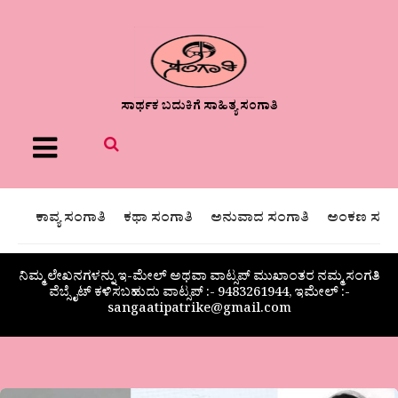
ಸಾರ್ಥಕ ಬದುಕಿಗೆ ಸಾಹಿತ್ಯ ಸಂಗಾತಿ
Menu
ಕಾವ್ಯ ಸಂಗಾತಿ
ಕಥಾ ಸಂಗಾತಿ
ಅನುವಾದ ಸಂಗಾತಿ
ಅಂಕಣ ಸಂಗಾ
ನಿಮ್ಮ ಲೇಖನಗಳನ್ನು ಇ-ಮೇಲ್ ಅಥವಾ ವಾಟ್ಸಪ್ ಮುಖಾಂತರ ನಮ್ಮ ಸಂಗತಿ
ವೆಬ್ಸೈಟ್ ಕಳಿಸಬಹುದು ವಾಟ್ಸಪ್‌ :- 9483261944, ಇಮೇಲ್ :-
sangaatipatrike@gmail.com