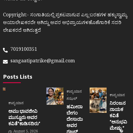
Copyright:- ಸಂಗಾತಿಯಲ್ಲಿ ಪ್ರಕಟವಾಗುವ ಎಲ್ಲ ಬರಹಗಳ ಹಕ್ಕುಸ್ವಾಮ್ಯ
ಆಯಾಲೇಖಕರದೇ ಆಗಿದ್ದು ಅವರ ಅಭಿಪ್ರಾಯಗಳಹೊಣೆಗಾರಿಕೆ ಸದರಿ
ಲೇಖಕರದೆ ಆಗಿರುತ್ತದೆ
7019100351
sangaatipatrike@gmail.com
Posts Lists
ಕಾವ್ಯಯಾನ
ಕಾವ್ಯಯಾನ
ಗಝಲ್
ನಿರಂಜನ
ಕಾವ್ಯಯಾನ
ಹಮೀದಾ
ನಾಯಕ
ಅಮು ಭಾವಜೀವಿ
ಬೇಗಂ
ಕವಿತೆ
ಮುಸ್ಟೂರು ಅವರ
ದೇಸಾಯಿ
“ಅನುಭವಿ
ಕವಿತೆ”ಕಾಡಿಸದಿರು”
ಅವರ
ಮೇಷ್ಟ್ರು”
ಗಜಲ್
August 5, 2026