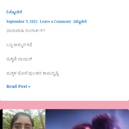
ನಿಮ್ಮೊಂದಿಗೆ
September 9, 2025
Leave a Comment
ನಿಮ್ಮೊಂದಿಗೆ
ಧಾರಾವಾಹಿ ಸಂಗಾತಿ=97
ಒಬ್ಬ ಅಮ್ಮನ ಕಥೆ
ರುಕ್ಮಿಣಿ ನಾಯರ್
ಮಕ್ಕಳ ಮೇಲೆ ಪುಂಡರ ಕಾಮದೃಷ್ಠಿ
Read Post »
“ಗಜಲ್
(ಸಂಪೂರ್ಣ
ಮತ್ಲ