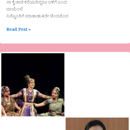
ನಾ ಕೈ ಚಾಚಿ ಕರೆಯದಿದ್ದರೂ ಬಳಿಗೆ ಬಂದ
ಬಾಯೆಂದೆ
ನಿನ್ನೊಂದಿಗೆ ಮಾತಾಡುತಿರೇ ಚೆಂದವೆಂದ
Read Post »
“ಗೋಳಿನ
ದನಿಗೆ
ಕಿವಿಗಳಿಲ್ಲ…”ಲೇಖನ
ಜಯಲಕ್ಷ್ಮಿ.ಕೆ
ಅವರಿಂದ