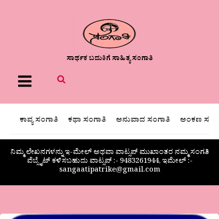
ಸಾರ್ಥಕ ಬದುಕಿಗೆ ಸಾಹಿತ್ಯ ಸಂಗಾತಿ
Menu
ಕಾವ್ಯ ಸಂಗಾತಿ
ಕಥಾ ಸಂಗಾತಿ
ಅನುವಾದ ಸಂಗಾತಿ
ಅಂಕಣ ಸಂಗಾ
ನಿಮ್ಮ ಲೇಖನಗಳನ್ನು ಇ-ಮೇಲ್ ಅಥವಾ ವಾಟ್ಸಪ್ ಮುಖಾಂತರ ನಮ್ಮ ಸಂಗತಿ
ವೆಬ್ಸೈಟ್ ಕಳಿಸಬಹುದು ವಾಟ್ಸಪ್‌ :- 9483261944, ಇಮೇಲ್ :-
sangaatipatrike@gmail.com