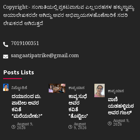
Copyright:- ಸಂಗಾತಿಯಲ್ಲಿ ಪ್ರಕಟವಾಗುವ ಎಲ್ಲ ಬರಹಗಳ ಹಕ್ಕುಸ್ವಾಮ್ಯ
ಆಯಾಲೇಖಕರದೇ ಆಗಿದ್ದು ಅವರ ಅಭಿಪ್ರಾಯಗಳಹೊಣೆಗಾರಿಕೆ ಸದರಿ
ಲೇಖಕರದೆ ಆಗಿರುತ್ತದೆ
7019100351
sangaatipatrike@gmail.com
Posts Lists
ನಿಮ್ಮೊಂದಿಗೆ
ಕಾವ್ಯಯಾನ
ಕಾವ್ಯಯಾನ
ದಯಾನಂದ ಮ.
ಕಾವ್ಯ ಸುಧೆ
ವಾಣಿ
ಪಾಟೀಲ ಅವರ
ಅವರ
ಯಡಹಳ್ಳಿಮಠ
ಕವಿತೆ
ಕವಿತೆ
ಅವರ ಗಜಲ್
“ಮರೆಯಬೇಕು?”
“ತೊಟ್ಟಿಲು”
August 9,
August 9,
August
2026
2026
9, 2026