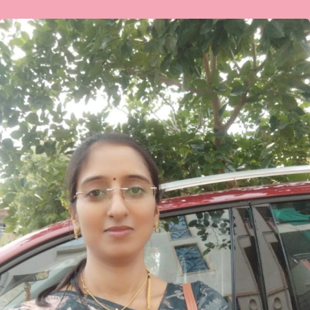
ವಾಣಿ
ಯಡಹಳ್ಳಿಮಠ
ಅವರ
ಗಜಲ್