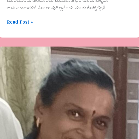
ಮುಂದೊಂದು ಹಿಂದೊಂದು ಮುಖವಾಡ ಧರಿಸುವರು ಎಲ್ಲರೂ
ಹುಸಿ ಮಾತುಗಳಿಗೆ ಸೋಲುವುದಿಲ್ಲವೆಂದು ಮಾತು ಕೊಟ್ಟಿದ್ದೇನೆ
Read Post »
ಜಯಂತಿ
ಕೆ
ವೈ
ಅವರ
ಕವಿತೆ-
ʼಮೌನರಾಗʼ