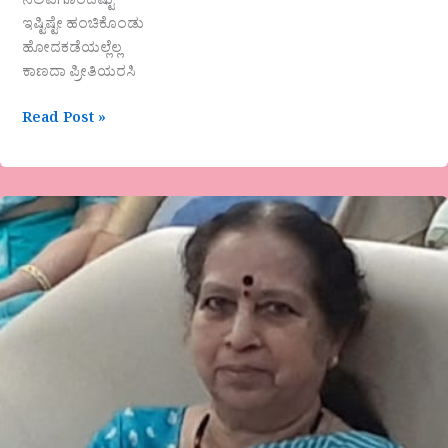
ನಲಿವಿಗೊಂದಿಷ್ಟು
ಇಷ್ಟಿಷ್ಟೇ ಹಂಚಿಕೊಂಡು
ಹೋದಕಡೆಯಲ್ಲೆಲ್ಲ
ಕಾಣದಾ ಪ್ರೀತಿಯರಸಿ
Read Post »
ʼಗಣೇಶನ
ಜಗಳ
ಟಿಳಕರ
ಜತೆʼ
ಅನ್ನಪೂರ್ಣ
ಸಕ್ರೋಜಿ
ಪುಣೆ
ಅವರ
ಕವಿತೆ