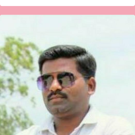
ಅಮರೇಶ
ಎಂಕೆ
ಅವರ
ಗಜಲ್