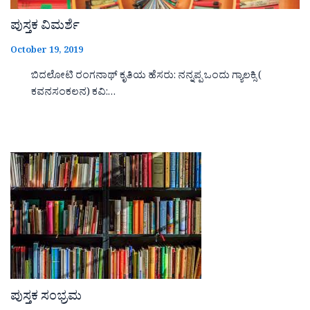
ಪುಸ್ತಕ ವಿಮರ್ಶೆ
October 19, 2019
ಬಿದಲೋಟಿ ರಂಗನಾಥ್ ಕೃತಿಯ ಹೆಸರು: ನನ್ನಪ್ಪ ಒಂದು ಗ್ಯಾಲಕ್ಸಿ (
ಕವನಸಂಕಲನ) ಕವಿ:…
ಪುಸ್ತಕ ಸಂಭ್ರಮ