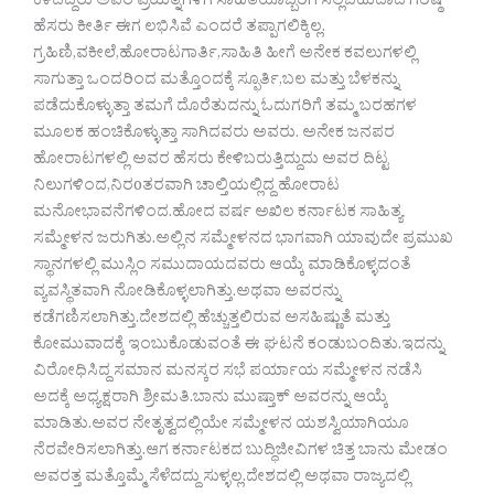
ಕಳೆದಿದ್ದರು ಅವರ ಪ್ರಯತ್ನಗಳಿಗೆ ಸಾಹಿತಿಯೊಬ್ಬರಿಗೆ ಸಲ್ಲಬಹುದಾದ ಗರಿಷ್ಠ
ಹೆಸರು ಕೀರ್ತಿ ಈಗ ಲಭಿಸಿವೆ ಎಂದರೆ ತಪ್ಪಾಗಲಿಕ್ಕಿಲ್ಲ.
ಗ್ರಹಿಣಿ,ವಕೀಲೆ,ಹೋರಾಟಗಾರ್ತಿ,ಸಾಹಿತಿ ಹೀಗೆ ಅನೇಕ ಕವಲುಗಳಲ್ಲಿ
ಸಾಗುತ್ತಾ ಒಂದರಿಂದ ಮತ್ತೊಂದಕ್ಕೆ ಸ್ಫೂರ್ತಿ,ಬಲ ಮತ್ತು ಬೆಳಕನ್ನು
ಪಡೆದುಕೊಳ್ಳುತ್ತಾ ತಮಗೆ ದೊರೆತುದನ್ನು ಓದುಗರಿಗೆ ತಮ್ಮ ಬರಹಗಳ
ಮೂಲಕ ಹಂಚಿಕೊಳ್ಳುತ್ತಾ ಸಾಗಿದವರು ಅವರು. ಅನೇಕ ಜನಪರ
ಹೋರಾಟಗಳಲ್ಲಿ ಅವರ ಹೆಸರು ಕೇಳಿಬರುತ್ತಿದ್ದುದು ಅವರ ದಿಟ್ಟ
ನಿಲುಗಳಿಂದ,ನಿರoತರವಾಗಿ ಚಾಲ್ತಿಯಲ್ಲಿದ್ದ ಹೋರಾಟ
ಮನೋಭಾವನೆಗಳಿಂದ.ಹೋದ ವರ್ಷ ಅಖಿಲ ಕರ್ನಾಟಕ ಸಾಹಿತ್ಯ
ಸಮ್ಮೇಳನ ಜರುಗಿತು.ಅಲ್ಲಿನ ಸಮ್ಮೇಳನದ ಭಾಗವಾಗಿ ಯಾವುದೇ ಪ್ರಮುಖ
ಸ್ಥಾನಗಳಲ್ಲಿ ಮುಸ್ಲಿಂ ಸಮುದಾಯದವರು ಆಯ್ಕೆ ಮಾಡಿಕೊಳ್ಳದಂತೆ
ವ್ಯವಸ್ಥಿತವಾಗಿ ನೋಡಿಕೊಳ್ಳಲಾಗಿತ್ತು.ಅಥವಾ ಅವರನ್ನು
ಕಡೆಗಣಿಸಲಾಗಿತ್ತು.ದೇಶದಲ್ಲಿ ಹೆಚ್ಚುತ್ತಲಿರುವ ಅಸಹಿಷ್ಣುತೆ ಮತ್ತು
ಕೋಮುವಾದಕ್ಕೆ ಇಂಬುಕೊಡುವಂತೆ ಈ ಘಟನೆ ಕಂಡುಬಂದಿತು.ಇದನ್ನು
ವಿರೋಧಿಸಿದ್ದ ಸಮಾನ ಮನಸ್ಕರ ಸಭೆ ಪರ್ಯಾಯ ಸಮ್ಮೇಳನ ನಡೆಸಿ
ಅದಕ್ಕೆ ಅಧ್ಯಕ್ಷರಾಗಿ ಶ್ರೀಮತಿ.ಬಾನು ಮುಷ್ತಾಕ್ ಅವರನ್ನು ಆಯ್ಕೆ
ಮಾಡಿತು.ಅವರ ನೇತೃತ್ವದಲ್ಲಿಯೇ ಸಮ್ಮೇಳನ ಯಶಸ್ವಿಯಾಗಿಯೂ
ನೆರವೇರಿಸಲಾಗಿತ್ತು.ಆಗ ಕರ್ನಾಟಕದ ಬುದ್ಧಿಜೀವಿಗಳ ಚಿತ್ತ ಬಾನು ಮೇಡಂ
ಅವರತ್ತ ಮತ್ತೊಮ್ಮೆ ಸೆಳೆದದ್ದು ಸುಳ್ಳಲ್ಲ.ದೇಶದಲ್ಲಿ ಅಥವಾ ರಾಜ್ಯದಲ್ಲಿ