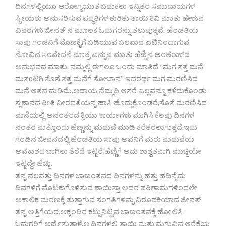
ದಿನಗಳಲ್ಲಿಯೂ ಆರೋಗ್ಯಯುತ ಬದುಕಲು ಇನ್ನಿತರ ಸಮುದಾಯಗಳ
ಸ್ತ್ರೀಯರು ಅನುಸರಿಸುವ ಪದ್ಧತಿಗಳ ಕುರಿತು ತಾಯಿ ಕಿವಿ ಮಾತು ಹೇಳುವ
ವಿವರಗಳು ಜೀನತ್ ನ ಮೂಲಕ ಓದುಗರನ್ನು ತಲುಪುತ್ತವೆ. ಹೆಂಡತಿಯ
ಸಾವು ಗಂಡನಿಗೆ ಮೊಣಕೈಗೆ ಬಡಿಯುವ ಬಲವಾದ ಏಟಿನಿಂದಾಗುವ
ನೋವಿನ ಸಂವೇದನೆ ಮಾತ್ರ ಎನ್ನುವ ಮಾತು ಹೆಣ್ಣಿನ ಅಂತರಾಳದ
ಅನುಭವದ ಮಾತು. ನಮ್ಮಲ್ಲಿ ಈಗಲೂ ಒಂದು ಮಾತಿದೆ “ಮಗ ಸತ್ತ ಮನೆ
ಮಸoಟಿಗಿ ಸೊಸೆ ಸತ್ತ ಮನೆಗೆ ಸೋಬಾನ” ಇದರರ್ಥ ಮಗ ಮರಣಿಸಿದ
ಮನೆ ಆತನ ದುಡಿಮೆ,ಆದಾಯ,ನೆಮ್ಮದಿ,ಆಸರೆ ಎಲ್ಲವನ್ನೂ ಕಳೆದುಕೊಂಡು
ಸ್ಮಶಾನದ ರೀತಿ ನೀರವತೆಯನ್ನ ಹಾಸಿ ಹೊದ್ದುಕೊಂಡರೆ,ಸೊಸೆ ಮರಣಿಸಿದ
ಮನೆಯಲ್ಲಿ ಅನಂತರದ ಕ್ರಿಯಾ ಕಾರ್ಯಗಳು ಮುಗಿಸಿ ಕೆಲವು ದಿನಗಳ
ನಂತರ ಮತ್ತೊಂದು ಹೆಣ್ಣನ್ನು ಮದುವೆ ಮಾಡಿ ಕರೆತರಲಾಗುತ್ತದೆ.ಇದು
ಗಂಡಿನ ಜೀವನದಲ್ಲಿ ಹೆಂಡತಿಯ ಸಾವು ಅವನಿಗೆ ಮರು ಮದುವೆಯ
ಅವಕಾಶದ ಬಾಗಿಲು ತೆರೆದೆ ಇಟ್ಟರೆ,ಹೆಣ್ಣಿಗೆ ಅದು ಶಾಶ್ವತವಾಗಿ ಮುಚ್ಚಿಯೇ
ಇಟ್ಟದ್ದೇ ಹೆಚ್ಚು.
ತನ್ನ ನಲವತ್ತು ದಿನಗಳ ಬಾಣಂತನದ ದಿನಗಳನ್ನು ಹತ್ತು ಹದಿನೈದು
ದಿನಗಳಿಗೆ ಮೊಟಕುಗೊಳಿಸುವ ಶಾಯಿಸ್ತಾ ಅದರ ಪರಿಣಾಮಗಳಿಂದಲೇ
ಅಕಾಲಿಕ ಮರಣಕ್ಕೆ ತುತ್ತಾಗುವ ಸಂಗತಿಗಳನ್ನು,ನಿರೂಪಕಿಯಾದ ಜೀನತ್
ತನ್ನ ಅತ್ತಿಗೆಯರ,ಅಕ್ಕಂದಿರ ಕಟ್ಟುನಿಟ್ಟಿನ ಬಾಣಂತನಕ್ಕೆ ಹೋಲಿಸಿ
ಓದುಗರಿಗೆ ಅರ್ಥೈಸುತ್ತಾಳೆ.ಆ ದಿನಗಳಲ್ಲಿ ತಾಯಿ ಮತ್ತು ಮಗುವಿನ ಆರೈಕೆಯ