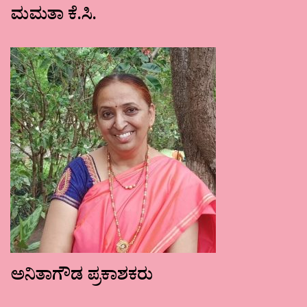
ಮಮತಾ ಕೆ.ಸಿ.
ಅನಿತಾಗೌಡ ಪ್ರಕಾಶಕರು