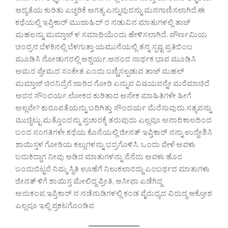
ಆದ್ಯತೆಯ ಕುರಿತು ಎಚ್ಚರಿಕೆ ಅಗತ್ಯ ಎನ್ನುವುದನ್ನು ಮನಗಾಣಿಸಲಾಗಿದೆ.ಈ
ಕಥೆಯಲ್ಲಿ ಇಪ್ತಿಕಾರ್ ಮುಜಾಹಿದ್ ರ ನಡುವಿನ ಮಾತುಗಳಲ್ಲಿ ತಾಜ್
ಮಹಲನ್ನು ಮಮ್ತಾಜ್ ಳ ಸಮಾಧಿಯೆಂದು ಹೇಳಿಸಲಾಗಿದೆ. ಪೌರ್ಣಮಿಯ
ಚಂದ್ರನ ಬೆಳಕಿನಲ್ಲಿ ಬೆಳಗುತ್ತಾ ಯಮುನೆಯಲ್ಲಿ ತನ್ನ ಸ್ಪಷ್ಟ ಪ್ರತಿಬಿಂಬ
ಮೂಡಿಸಿ ನೋಡುಗರಲ್ಲಿ ಆಶ್ಚರ್ಯ,ಆನಂದ ಸಾರ್ಥಕ ಭಾವ ಮೂಡಿಸಿ
ಅಮರ ಪ್ರೇಮದ ಸಂಕೇತ ಎಂದು ಬಣ್ಣಿಸಲ್ಪಡುವ ತಾಜ್ ಮಹಲ್
ಮಮ್ತಾಜ್ ಚಿರನಿದ್ರೆಗೆ ಜಾರಿದ ಗೋರಿ ಎನ್ನುವ ವಿಷಯವನ್ನೇ ಮರೆಮಾಚಿದೆ
ಅದರ ಸೌಂದರ್ಯ.ಲೋಕದ ಕುರಿತಾದ ಅನೇಕ ಮಾಹಿತಿಗಳೇ ಹೀಗೆ
ಅಲ್ಲವೇ? ಕುರೂಪತೆಯನ್ನು ಬದಿಗಿತ್ತು ಸೌಂದರ್ಯ ಮೆರೆಸುವುದು,ಸತ್ಯವನ್ನು
ಮುಚ್ಚಿಟ್ಟು ಮತ್ತೊಂದನ್ನು ಪ್ರಚಾರಕ್ಕೆ ತರುವುದು ಎಲ್ಲವೂ ಅನಾದಿಕಾಲದಿಂದ
ಬಂದ ಸಂಗತಿಗಳೇ.ಕಥೆಯ ಕೊನೆಯಲ್ಲಿ ಜೀನತ್ ಇಪ್ತಿಕಾರ್ ನನ್ನು ಉದ್ದೇಶಿಸಿ
ಶಾಯಿಸ್ತಳ ಗೋರಿಯ ಕಲ್ಲುಗಳನ್ನು ಭದ್ರಗೊಳಿಸಿ, ಒಂದು ವೇಳೆ ಅವಳು
ಬದುಕಿದ್ದಾಗ ನೀವು ಆಡಿದ ಮಾತುಗಳನ್ನು ನೆನೆದು ಅವಳು ಹೊರ
ಬಂದುಬಿಟ್ಟರೆ ನಿಮ್ಮ ಸ್ಥಿತಿ ಊಹೆಗೆ ನಿಲುಕಲಾರದ್ದು ಎಂಬರ್ಥದ ಮಾತುಗಳು
ಜೀನತ್ ಳಿಗೆ ಶಾಯಿಸ್ತ ಮೇಲಿದ್ದ ಪ್ರೀತಿ, ಆಸೀಫಾ ಎಡೆಗಿದ್ದ
ಅನುಕಂಪ,ಇಪ್ತಿಕಾರ್ ನ ನಡೆನುಡಿಗಳಲ್ಲಿ ಕಂಡ ವೈರುಧ್ಯದ ವಿರುದ್ಧ ಆಕ್ರೋಶ
ಎಲ್ಲವೂ ಇಲ್ಲಿ ಪ್ರಕಟಗೊಂಡಿವ