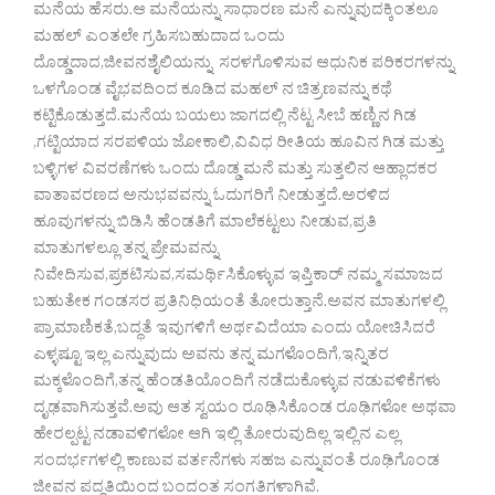
ಮನೆಯ ಹೆಸರು.ಆ ಮನೆಯನ್ನು ಸಾಧಾರಣ ಮನೆ ಎನ್ನುವುದಕ್ಕಿಂತಲೂ
ಮಹಲ್ ಎಂತಲೇ ಗ್ರಹಿಸಬಹುದಾದ ಒಂದು
ದೊಡ್ಡದಾದ,ಜೀವನಶೈಲಿಯನ್ನು ಸರಳಗೊಳಿಸುವ ಆಧುನಿಕ ಪರಿಕರಗಳನ್ನು
ಒಳಗೊಂಡ ವೈಭವದಿಂದ ಕೂಡಿದ ಮಹಲ್ ನ ಚಿತ್ರಣವನ್ನು ಕಥೆ
ಕಟ್ಟಿಕೊಡುತ್ತದೆ.ಮನೆಯ ಬಯಲು ಜಾಗದಲ್ಲಿ ನೆಟ್ಟ ಸೀಬೆ ಹಣ್ಣಿನ ಗಿಡ
,ಗಟ್ಟಿಯಾದ ಸರಪಳಿಯ ಜೋಕಾಲಿ,ವಿವಿಧ ರೀತಿಯ ಹೂವಿನ ಗಿಡ ಮತ್ತು
ಬಳ್ಳಿಗಳ ವಿವರಣೆಗಳು ಒಂದು ದೊಡ್ಡ ಮನೆ ಮತ್ತು ಸುತ್ತಲಿನ ಆಹ್ಲಾದಕರ
ವಾತಾವರಣದ ಅನುಭವವನ್ನು ಓದುಗರಿಗೆ ನೀಡುತ್ತದೆ.ಅರಳಿದ
ಹೂವುಗಳನ್ನು ಬಿಡಿಸಿ ಹೆಂಡತಿಗೆ ಮಾಲೆಕಟ್ಟಲು ನೀಡುವ,ಪ್ರತಿ
ಮಾತುಗಳಲ್ಲೂ ತನ್ನ ಪ್ರೇಮವನ್ನು
ನಿವೇದಿಸುವ,ಪ್ರಕಟಿಸುವ,ಸಮರ್ಥಿಸಿಕೊಳ್ಳುವ ಇಪ್ತಿಕಾರ್ ನಮ್ಮ ಸಮಾಜದ
ಬಹುತೇಕ ಗಂಡಸರ ಪ್ರತಿನಿಧಿಯಂತೆ ತೋರುತ್ತಾನೆ.ಅವನ ಮಾತುಗಳಲ್ಲಿ
ಪ್ರಾಮಾಣಿಕತೆ,ಬದ್ಧತೆ ಇವುಗಳಿಗೆ ಅರ್ಥವಿದೆಯಾ ಎಂದು ಯೋಚಿಸಿದರೆ
ಎಳ್ಳಷ್ಟೂ ಇಲ್ಲ ಎನ್ನುವುದು ಅವನು ತನ್ನ ಮಗಳೊಂದಿಗೆ,ಇನ್ನಿತರ
ಮಕ್ಕಳೊಂದಿಗೆ,ತನ್ನ ಹೆಂಡತಿಯೊಂದಿಗೆ ನಡೆದುಕೊಳ್ಳುವ ನಡುವಳಿಕೆಗಳು
ದೃಢವಾಗಿಸುತ್ತವೆ.ಅವು ಆತ ಸ್ವಯಂ ರೂಢಿಸಿಕೊಂಡ ರೂಢಿಗಳೋ ಅಥವಾ
ಹೇರಲ್ಪಟ್ಟ ನಡಾವಳಿಗಳೋ ಆಗಿ ಇಲ್ಲಿ ತೋರುವುದಿಲ್ಲ ಇಲ್ಲಿನ ಎಲ್ಲ
ಸಂದರ್ಭಗಳಲ್ಲಿ ಕಾಣುವ ವರ್ತನೆಗಳು ಸಹಜ ಎನ್ನುವಂತೆ ರೂಢಿಗೊಂಡ
ಜೀವನ ಪದ್ಧತಿಯಿಂದ ಬಂದಂತ ಸಂಗತಿಗಳಾಗಿವೆ.