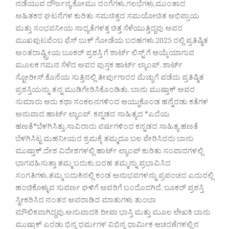
ನಡೆಯುವ ದೌರ್ಜನ್ಯ,ಕೋಮು ದಂಗೆಗಳು,ಗಲಭೆಗಳು,ಮುಂತಾದ
ಅಹಿತಕರ ಘಟನೆಗಳ ಕುರಿತು ಸಮಚಿತ್ತದ ಸಮಯೋಚಿತ ಅಭಿಪ್ರಾಯ
ಮತ್ತು ಸಂಭವನೀಯ ಸಾಧ್ಯತೆಗಳತ್ತ ಚಿತ್ತ ಸೆಳೆಯುತ್ತಿದ್ದವು ಅವರ
ಮುಖಪುಟವೆಂಬ ಫೆಸ್ ಬುಕ್ ಗೋಡೆಯ ಬರಹಗಳು.2025 ರಲ್ಲಿ ಪ್ರತಿಷ್ಠಿತ
ಅಂತರಾಷ್ಟ್ರೀಯ ಬೂಕರ್ ಪ್ರಶಸ್ತಿ ಗೆ ಶಾರ್ಟ್ ಲಿಸ್ಟ್ ಗೆ ಆಯ್ಕೆಯಾಗುವ
ಮೂಲಕ ಗಮನ ಸೆಳೆದ ಅವರ ಪುಸ್ತಕ ಹಾರ್ಟ್ ಲ್ಯಾಂಪ್, ಶಾರ್ಟ್
ಸ್ಟೋರೀಸ್.ಕೊನೆಯ ಸುತ್ತಿನಲ್ಲಿ ತೀರ್ಪುಗಾರರ ಮೆಚ್ಚುಗೆ ಪಡೆದು ಪ್ರತಿಷ್ಠಿತ
ಪ್ರಶಸ್ತಿಯನ್ನು ತನ್ನ ಮುಡಿಗೇರಿಸಿಕೊಂಡಿತು. ಬಾನು ಮುಷ್ತಾಕ್ ಅವರ
ಸುಮಾರು ಆರು ಕಥಾ ಸಂಕಲನಗಳಿಂದ ಆಯ್ದುಕೊಂಡ ಹನ್ನೆರಡು ಕತೆಗಳ
ಅನುವಾದ ಹಾರ್ಟ್ ಲ್ಯಾಂಪ್. ಕನ್ನಡದ ಸಾಹಿತ್ಯದ *ಎದೆಯ
ಹಣತೆ*ಬೆಳಗಿಸಿತ್ತು.ಸಾವಿರಾರು ವರ್ಷಗಳಿಂದ ಕನ್ನಡದ ಸಾಹಿತ್ಯ ಹಣತೆ
ಬೆಳಗಿಸಿಟ್ಟ ಮಹನೀಯರ ಶ್ರಮಕ್ಕೆ ತಮ್ಮದೂ ಬಲ ಪೇರಿಸಿದರು ಬಾನು
ಮುಷ್ತಾಕ್.ದೇಶ ವಿದೇಶಗಳಲ್ಲಿ ಹಾರ್ಟ್ ಲ್ಯಾಂಪ್ ಕುರಿತು ಸಂವಾದಗಳಲ್ಲಿ
ಭಾಗವಹಿಸುತ್ತಾ ತಮ್ಮ ಬದುಕು,ಬರಹ ತಮ್ಮನ್ನು ಪ್ರಭಾವಿಸಿದ
ಸಂಗತಿಗಳು,ತಮ್ಮ ಬದುಕಿನಲ್ಲಿ ಕಂಡ ಅನುಭವಗಳನ್ನು ಪ್ರಪಂಚದ ಎದುರಲ್ಲಿ
ಹಂಚಿಕೊಳ್ಳುವ ಸುವರ್ಣ ಘಳಿಗೆ ಅವರಿಗೆ ಬಂದೊದಗಿದೆ. ಬೂಕರ್ ಪ್ರಶಸ್ತಿ
ಸ್ವೀಕರಿಸಿದ ನಂತರ ಅವರಾಡಿದ ಮಾತುಗಳು ತುಂಬಾ
ಮೌಲಿಕವಾಗಿದ್ದವು.ಅನುವಾದಕಿ ದೀಪಾ ಭಾಸ್ತಿ ಮತ್ತು ಮೂಲ ಲೇಖಕಿ ಬಾನು
ಮುಷ್ತಾಕ್ ಎರಡು ಭಿನ್ನ ಧರ್ಮಗಳ ವಿಭಿನ್ನ ಧಾರ್ಮಿಕ ಆಚರಣೆಗಳಲ್ಲಿನ