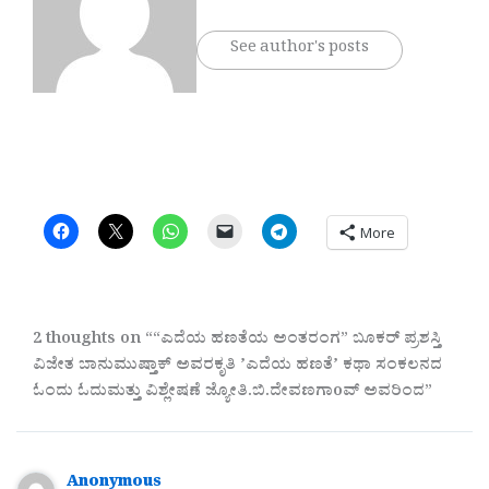
See author's posts
More
2 thoughts on ““ಎದೆಯ ಹಣತೆಯ ಅಂತರಂಗ” ಬೂಕರ್‌ ಪ್ರಶಸ್ತಿ
ವಿಜೇತ ಬಾನುಮುಷ್ತಾಕ್‌ ಅವರಕೃತಿ ʼಎದೆಯ ಹಣತೆʼ ಕಥಾ ಸಂಕಲನದ
ಓಂದು ಓದುಮತ್ತು ವಿಶ್ಲೇಷಣೆ ಜ್ಯೋತಿ.ಬಿ.ದೇವಣಗಾoವ್ ಅವರಿಂದ”
Anonymous