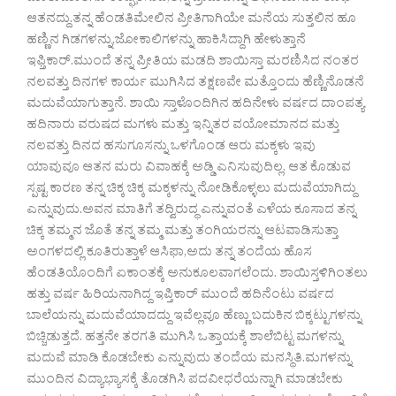
ಆತನದ್ದು.ತನ್ನ ಹೆಂಡತಿಮೇಲಿನ ಪ್ರೀತಿಗಾಗಿಯೇ ಮನೆಯ ಸುತ್ತಲಿನ ಹೂ
ಹಣ್ಣಿನ ಗಿಡಗಳನ್ನು,ಜೋಕಾಲಿಗಳನ್ನು ಹಾಕಿಸಿದ್ದಾಗಿ ಹೇಳುತ್ತಾನೆ
ಇಫ್ತಿಕಾರ್.ಮುಂದೆ ತನ್ನ ಪ್ರೀತಿಯ ಮಡದಿ ಶಾಯಿಸ್ತಾ ಮರಣಿಸಿದ ನಂತರ
ನಲವತ್ತು ದಿನಗಳ ಕಾರ್ಯ ಮುಗಿಸಿದ ತಕ್ಷಣವೇ ಮತ್ತೊಂದು ಹೆಣ್ಣಿನೊಡನೆ
ಮದುವೆಯಾಗುತ್ತಾನೆ. ಶಾಯಿ ಸ್ತಾಳೊಂದಿಗಿನ ಹದಿನೇಳು ವರ್ಷದ ದಾಂಪತ್ಯ
ಹದಿನಾರು ವರುಷದ ಮಗಳು ಮತ್ತು ಇನ್ನಿತರ ವಯೋಮಾನದ ಮತ್ತು
ನಲವತ್ತು ದಿನದ ಹಸುಗೂಸನ್ನು ಒಳಗೊಂಡ ಆರು ಮಕ್ಕಳು ಇವು
ಯಾವುವೂ ಆತನ ಮರು ವಿವಾಹಕ್ಕೆ ಅಡ್ಡಿ ಎನಿಸುವುದಿಲ್ಲ. ಆತ ಕೊಡುವ
ಸ್ಪಷ್ಟ ಕಾರಣ ತನ್ನ ಚಿಕ್ಕ ಚಿಕ್ಕ ಮಕ್ಕಳನ್ನು ನೋಡಿಕೊಳ್ಳಲು ಮದುವೆಯಾಗಿದ್ದು
ಎನ್ನುವುದು.ಅವನ ಮಾತಿಗೆ ತದ್ವಿರುದ್ಧ ಎನ್ನುವಂತೆ ಎಳೆಯ ಕೂಸಾದ ತನ್ನ
ಚಿಕ್ಕ ತಮ್ಮನ ಜೊತೆ ತನ್ನ ತಮ್ಮ ಮತ್ತು ತಂಗಿಯರನ್ನು ಆಟವಾಡಿಸುತ್ತಾ
ಅಂಗಳದಲ್ಲಿ ಕೂತಿರುತ್ತಾಳೆ ಆಸಿಫಾ,ಅದು ತನ್ನ ತಂದೆಯ ಹೊಸ
ಹೆಂಡತಿಯೊಂದಿಗೆ ಏಕಾಂತಕ್ಕೆ ಅನುಕೂಲವಾಗಲೆಂದು. ಶಾಯಿಸ್ತಳಿಗಿಂತಲು
ಹತ್ತು ವರ್ಷ ಹಿರಿಯನಾಗಿದ್ದ ಇಪ್ತಿಕಾರ್ ಮುಂದೆ ಹದಿನೆಂಟು ವರ್ಷದ
ಬಾಲೆಯನ್ನು ಮದುವೆಯಾದದ್ದು ಇವೆಲ್ಲವೂ ಹೆಣ್ಣು ಬದುಕಿನ ಬಿಕ್ಕಟ್ಟುಗಳನ್ನು
ಬಿಚ್ಚಿಡುತ್ತದೆ. ಹತ್ತನೇ ತರಗತಿ ಮುಗಿಸಿ ಒತ್ತಾಯಕ್ಕೆ ಶಾಲೆಬಿಟ್ಟ ಮಗಳನ್ನು
ಮದುವೆ ಮಾಡಿ ಕೊಡಬೇಕು ಎನ್ನುವುದು ತಂದೆಯ ಮನಸ್ಥಿತಿ.ಮಗಳನ್ನು
ಮುಂದಿನ ವಿದ್ಯಾಭ್ಯಾಸಕ್ಕೆ ತೊಡಗಿಸಿ ಪದವೀಧರೆಯನ್ನಾಗಿ ಮಾಡಬೇಕು