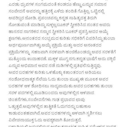
ಎರಡು ಧ್ರುವಗಳ ಸಂಗಮದಂತೆ ಕಂಡರೂ ಹೆಣ್ಣು ಎನ್ನುವ ಸಮಾನ
ಸಂವೇದನೆ ಅವರನ್ನು ಹತ್ತಿರಕ್ಕೆ ಎಳೆದು ತಂದಿತೆ ಗೊತ್ತಿಲ್ಲ. ಒಟ್ಟಿನಲ್ಲಿ
ಅವರಿಬ್ಬರ ಜೋಡಿ, ಪ್ರಪಂಚವನ್ನು ಕನ್ನಡ ಸಾಹಿತ್ಯದತ್ತ ತಿರುಗಿ
ನೋಡುವಂತೆ ಮಾಡಿದ್ದು ಸುಳ್ಳಲ್ಲ.ಬೂಕರ್ ಸ್ವೀಕರಿಸಿದ ನಂತರ ಅವರು
ಹಾಸನದ ನಾಗರಿಕರ ಸನ್ಮಾನ ಸ್ವೀಕರಿಸಿ ಬೂಕರ್ ಪ್ರಶಸ್ತಿ,ಅದರ ಆಯ್ಕೆ
ಕ್ಷಣಗಳು,ಅನಂತರದ ಸಂಭ್ರಮದ ಕುರಿತು ಸಭಿಕರಿಗೆ ವಿವರಿಸಿದ್ದು ತುಂಬಾ
ಅರ್ಥಪೂರ್ಣವಾಗಿತ್ತು.ಆಯ್ಕೆ ಪ್ರಕ್ರಿಯೆ ಮತ್ತು ಅದರ ಅನoತರದ
ಪ್ರಕ್ರಿಯೆಗಳನ್ನು ಸಹಜವಾಗಿ ಸರಳವಾಗಿ ಹಂಚಿಕೊಂಡದ್ದು ಅವರ ಸರಳತೆಗೆ
ಮತ್ತೊಂದು ಉದಾಹರಣೆ. ಮಕ್ಕಳ ಮುಗ್ಧ ನಗು,ಕನ್ನಡ ಭಾಷೆಗೆ ಅದು ದಕ್ಕಿದೆ
ಎನ್ನುವ ಅಭಿಮಾನ ಅವರ ನಡೆ ನುಡಿಗಳಲ್ಲಿ ಪ್ರತಿಫಲಿಸುತ್ತಿದ್ದವು.
ಅವರ ಬರಹಗಳ ಕುರಿತು ಒಳಹೊಕ್ಕು ಕತಾಂತರಂಗ ಅರಿಯಲು
ಸಂಶೋಧನಾತ್ಮಕ ನೆಲೆಯ ಓದು ತುಂಬಾ ಮುಖ್ಯ ಈ ಮೂಲಕ ಅವರ
ಬರಹಗಳ ಆಳ ಶೋಧಿಸಲು ಸಾದ್ಯವಾಯಿತು.ಅವರ ಬರಹಗಳು ತುಂಬಾ
ಸರಳ ಪದಗಳಲ್ಲಿ ಮೂಡಿಬಂದರು ಅವುಗಳಲ್ಲಿನ ಆಳವಾದ
ಚಿಂತನೆಗಳು,ಸಂವೇದನೆಗಳು ಗಾಢ ಪ್ರಭಾವದ ಛಾಪು
ಒತ್ತುತ್ತವೆ.ಅವುಗಳಲ್ಲಿನ ತಾತ್ವಿಕತೆ ಓದುಗರನ್ನು ಬಹುಕಾಲ
ಕಾಡುವಂತಹವಾಗಿವೆ.ಅವರ ಬರಹಗಳನ್ನು ಆಳವಾಗಿ ಸ್ಪರ್ಶಿಸಲು
ವಿವೇಚನಾಯುಕ್ತ ಓದು ಅವಶ್ಯಕವಾಗಿ ತೋರುತ್ತದೆ.