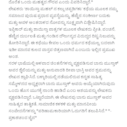
ದೊರೆತ ಒಂದು ಮಹತ್ವದ ಗೌರವ ಎಂದು ವಿವರಿಸಿದ್ದಾರೆ.*
ಲೇಖಕರು ‘ಶಾಯಿಸ್ತಾ ಮಹಲ್ ನ ಕಲ್ಲು ಚಪ್ಪಡಿಗಳು’ ಕಥೆಯ ಮೂಲಕ ನಮ್ಮ
ಸಮಾಜದ ಪುರುಷ ಪ್ರಧಾನ ವ್ಯವಸ್ಥೆಯನ್ನು, ಹೆಣ್ಣಿನ ಸಂಕೀರ್ಣ ಬದುಕು
ಮತ್ತು ಅವಳ ಅಂತರಾಳದ ನೋವನ್ನು ಸೂಕ್ಷ್ಮವಾಗಿ ವಿಶ್ಲೇಷಿಸಿದ್ದಾರೆ.
ಇಪ್ತಿಕಾರ್ ಮತ್ತು ಶಾಯಿಸ್ತಾ ಪಾತ್ರಗಳ ಮೂಲಕ ಲೇಖಕರು ಪ್ರೀತಿ, ವಂಚನೆ,
ಹೆಣ್ಣಿನ ದುರ್ಬಲತೆ ಮತ್ತು ಗಂಡಿನ ದೌರ್ಜನ್ಯದ ವಿರುದ್ಧದ ದಿಟ್ಟ ನಿಲುವನ್ನು
ತೋರಿಸಿದ್ದಾರೆ. ಈ ಕಥೆಯು ಕೇವಲ ಒಂದು ಧರ್ಮದ ಕಥೆಯಲ್ಲ, ಬದಲಾಗಿ
ಇಡೀ ಮಾನವ ಕುಲದ ವಾಸ್ತವ ಚಿತ್ರಣವಾಗಿದೆ ಎಂಬುದು ಇಲ್ಲಿನ ಪ್ರಮುಖ
ಅಂಶ.
ಸರಳ ಭಾಷೆಯಲ್ಲಿ ಆಳವಾದ ಚಿಂತನೆಗಳನ್ನು ವ್ಯಕ್ತಪಡಿಸುವ ಬಾನು ಮುಸ್ತಾಕ್
ಅವರ ಶೈಲಿಯನ್ನು ಮತ್ತು ಅನುವಾದಕಿ ದೀಪಾ ಭಾಸ್ತಿ ಅವರ ಶ್ರಮವನ್ನು
ಲೇಖನ ಶ್ಲಾಘಿಸಿದೆ. ಬಳ್ಳಾರಿಯಲ್ಲಿ ನಡೆಯಲಿರುವ ಕನ್ನಡ ಸಾಹಿತ್ಯ
ಸಮ್ಮೇಳನದ ಅಧ್ಯಕ್ಷರಾಗಿ ಬಾನು ಮುಸ್ತಾಕ್ ಅವರು ಆಯ್ಕೆಯಾಗಿರುವುದು
ಒಂದು ಹೊಸ ಯುಗಕ್ಕೆ ನಾಂದಿ ಹಾಡಿದೆ ಎಂಬ ಆಶಯವನ್ನು ಲೇಖಕರು
ವ್ಯಕ್ತಪಡಿಸಿದ್ದಾರೆ. ಒಟ್ಟಾರೆಯಾಗಿ, ಈ ಲೇಖನವು ಬಾನು ಮುಸ್ತಾಕ್ ಅವರ
ಸಾಹಿತ್ಯದ ತಾತ್ವಿಕತೆ, ಸಾಮಾಜಿಕ ಕಳಕಳಿ ಮತ್ತು ಮಾನವೀಯ
ಸಂವೇದನೆಗಳನ್ನು *ಪರಿಣಾಮಕಾರಿಯಾಗಿ ಓದುಗರಿಗೆ ತಲುಪಿಸಿದೆ.* *-
ಪ್ರಕಾಶಚಂದ ಜೈನ*