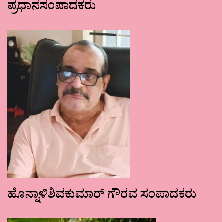
ಪ್ರಧಾನಸಂಪಾದಕರು
ಹೊನ್ನಾಳಿಶಿವಕುಮಾರ್ ಗೌರವ ಸಂಪಾದಕರು