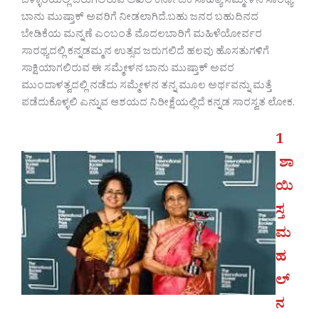
ಬಳ್ಳಾರಿಯಲ್ಲಿ ಜರುಗಲಿರುವ ಅಖಿಲ ಕರ್ನಾಟಕ ಸಾಹಿತ್ಯ ಸಮ್ಮೇಳನ ಸಾರಥ್ಯ
ಬಾನು ಮುಷ್ತಾಕ್ ಅವರಿಗೆ ನೀಡಲಾಗಿದೆ.ಬಹು ಜನರ ಬಹುದಿನದ
ಬೇಡಿಕೆಯ ಮನ್ನಣೆ ಎಂಬಂತೆ ಮೊದಲಬಾರಿಗೆ ಮಹಿಳೆಯೋರ್ವರ
ಸಾರಥ್ಯದಲ್ಲಿ ಕನ್ನಡಮ್ಮನ ಉತ್ಸವ ಜರುಗಲಿದೆ ಹಲವು ಹೊಸತುಗಳಿಗೆ
ಸಾಕ್ಷಿಯಾಗಲಿರುವ ಈ ಸಮ್ಮೇಳನ ಬಾನು ಮುಷ್ತಾಕ್ ಅವರ
ಮುಂದಾಳತ್ವದಲ್ಲಿ ನಡೆದು ಸಮ್ಮೇಳನ ತನ್ನ ಮೂಲ ಅರ್ಥವನ್ನು ಮತ್ತೆ
ಪಡೆದುಕೊಳ್ಳಲಿ ಎನ್ನುವ ಆಶಯದ ನಿರೀಕ್ಷೆಯಲ್ಲಿದೆ ಕನ್ನಡ ಸಾರಸ್ವತ ಲೋಕ.
1
ಶಾ
ಯಿ
ಸ್ತ
ಮ
ಹ
ಲ್
ನ