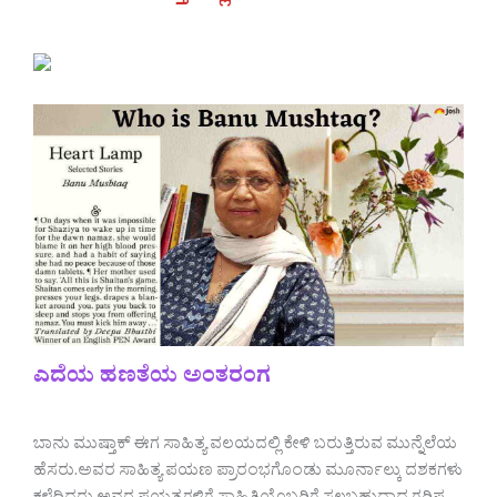
ಎದೆಯ ಹಣತೆಯ ಅಂತರಂಗ
ಬಾನು ಮುಷ್ತಾಕ್ ಈಗ ಸಾಹಿತ್ಯ ವಲಯದಲ್ಲಿ ಕೇಳಿ ಬರುತ್ತಿರುವ ಮುನ್ನೆಲೆಯ
ಹೆಸರು.ಅವರ ಸಾಹಿತ್ಯ ಪಯಣ ಪ್ರಾರಂಭಗೊಂಡು ಮೂರ್ನಾಲ್ಕು ದಶಕಗಳು