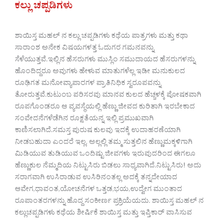
ಕಲ್ಲು ಚಪ್ಪಡಿಗಳು
ಶಾಯಿಸ್ತ ಮಹಲ್ ನ ಕಲ್ಲು ಚಪ್ಪಡಿಗಳು ಕಥೆಯ ಪಾತ್ರಗಳು ಮತ್ತು ಕಥಾ
ಸಾರಾಂಶ ಅನೇಕ ವಿಷಯಗಳತ್ತ ಓದುಗರ ಗಮನವನ್ನು
ಸೆಳೆಯುತ್ತವೆ.ಇಲ್ಲಿನ ಹೆಸರುಗಳು ಮುಸ್ಲಿಂ ಸಮುದಾಯದ ಹೆಸರುಗಳನ್ನು
ಹೊಂದಿದ್ದರೂ ಅವುಗಳು ಹೇಳುವ ಮಾತುಗಳೆಲ್ಲ ಇಡೀ ಮನುಕುಲದ
ರೂಢಿಗತ ಮನೋವ್ಯಾಪಾರಗಳ ಪ್ರಾತಿನಿಧಿಕ ಸ್ವರೂಪವನ್ನು
ತೋರುತ್ತವೆ.ಕುಟುಂಬ ಪರಿಸರವು ಮಾನವ ಕುಲದ ಹೆಚ್ಚಳಕ್ಕೆ ಪೋಷಕವಾಗಿ
ರೂಪಗೊಂಡರೂ ಆ ವ್ಯವಸ್ಥೆಯಲ್ಲಿ ಹೆಣ್ಣು ಜೀವದ ಕುರಿತಾಗಿ ಇರಬೇಕಾದ
ಸಂವೇದನೆಗಳೆಡೆಗಿನ ರೂಕ್ಷತೆಯನ್ನ ಇಲ್ಲಿ ಪ್ರಮುಖವಾಗಿ
ಕಾಣಿಸಲಾಗಿದೆ.ಸಮಸ್ತ ಪುರುಷ ಕುಲವು ಇದಕ್ಕೆ ಉದಾಹರಣೆಯಾಗಿ
ನೀಡಬಹುದಾ ಎಂದರೆ ಇಲ್ಲ, ಅಲ್ಲಲ್ಲಿ ತಮ್ಮ ಸುತ್ತಲಿನ ಹೆಣ್ಣುಮಕ್ಕಳಿಗಾಗಿ
ಮಿಡಿಯುವ ತುಡಿಯುವ ಒಂದಿಷ್ಟು ಜೀವಗಳು ಇರುವುದರಿಂದ ಈಗಲೂ
ಹೆಣ್ಣುಕುಲ ನೆಮ್ಮದಿಯ ನಿಟ್ಟುಸಿರು ಬಿಡಲು ಸಾಧ್ಯವಾಗಿದೆ.ನಿಟ್ಟುಸಿರು! ಅದು
ಸರಾಗವಾಗಿ ಉಸಿರಾಡುವ ಉಸಿರಿನಂತಲ್ಲ ಅದಕ್ಕೆ ತನ್ನದೇಯಾದ
ಆವೇಗ,ಧಾವಂತ,ಯೋಚನೆಗಳ ಒತ್ತಡ,ಭಯ,ಉದ್ವೇಗ ಮುಂತಾದ
ರೂಪಾಂತರಗಳನ್ನು ಹೊದ್ದ ಸಂಕೀರ್ಣ ಪ್ರಕ್ರಿಯೆಯದು. ಶಾಯಿಸ್ತ ಮಹಲ್ ನ
ಕಲ್ಲುಚಪ್ಪಡಿಗಳು ಕಥೆಯ ಶೀರ್ಷಿಕೆ ಶಾಯಿಸ್ತ ಮತ್ತು ಇಪ್ತಿಕಾರ್ ವಾಸಿಸುವ