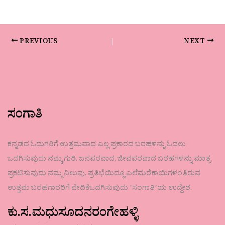
PREVIOUS
NEXT
ಸಂಗಾತಿ
ಕನ್ನಡದ ಓದುಗರಿಗೆ ಉತ್ತಮವಾದ ಎಲ್ಲ ಪ್ರಕಾರದ ಬರಹಳನ್ನು ಓದಲು
ಒದಗಿಸುವುದು ನಮ್ಮ ಗುರಿ. ಜನಪರವಾದ, ಜೀವಪರವಾದ ಬರಹಗಳನ್ನು ಮಾತ್ರ
ಪ್ರಕಟಿಸುವುದು ನಮ್ಮ ನಿಲುವು. ಪ್ರತಿಭೆಯಿದ್ದೂ ಎಲೆಮರೆಕಾಯಿಗಳಂತಿರುವ
ಉತ್ತಮ ಬರಹಗಾರರಿಗೆ ವೇದಿಕೆಒದಗಿಸುವುದು ʼಸಂಗಾತಿʼಯ ಉದ್ದೇಶ.
ಕು.ಸ.ಮಧುಸೂದನರಂಗೇಹಳ್ಳಿ