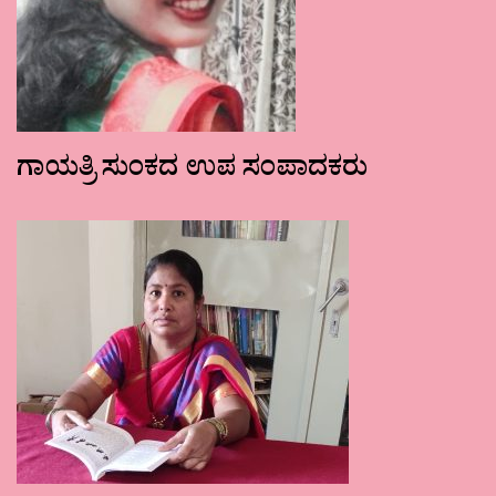
ಗಾಯತ್ರಿ ಸುಂಕದ ಉಪ ಸಂಪಾದಕರು