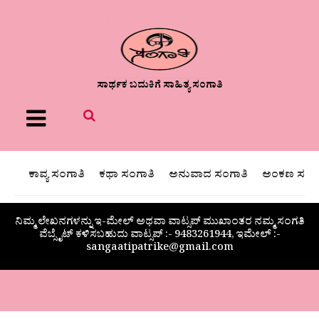
ಸಾರ್ಥಕ ಬದುಕಿಗೆ ಸಾಹಿತ್ಯ ಸಂಗಾತಿ
Menu
ಕಾವ್ಯ ಸಂಗಾತಿ
ಕಥಾ ಸಂಗಾತಿ
ಅನುವಾದ ಸಂಗಾತಿ
ಅಂಕಣ ಸಂಗಾ
ನಿಮ್ಮ ಲೇಖನಗಳನ್ನು ಇ-ಮೇಲ್ ಅಥವಾ ವಾಟ್ಸಪ್ ಮುಖಾಂತರ ನಮ್ಮ ಸಂಗತಿ
ವೆಬ್ಸೈಟ್ ಕಳಿಸಬಹುದು ವಾಟ್ಸಪ್‌ :- 9483261944, ಇಮೇಲ್ :-
sangaatipatrike@gmail.com