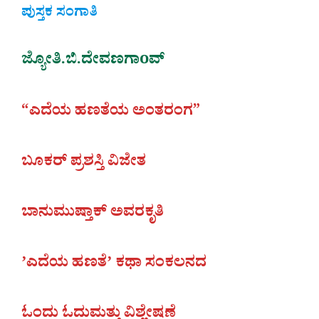
ಪುಸ್ತಕ ಸಂಗಾತಿ
ಜ್ಯೋತಿ.ಬಿ.ದೇವಣಗಾoವ್
“ಎದೆಯ ಹಣತೆಯ ಅಂತರಂಗ”
ಬೂಕರ್‌ ಪ್ರಶಸ್ತಿ ವಿಜೇತ
ಬಾನುಮುಷ್ತಾಕ್‌ ಅವರಕೃತಿ
ʼಎದೆಯ ಹಣತೆʼ ಕಥಾ ಸಂಕಲನದ
ಓಂದು ಓದುಮತ್ತು ವಿಶ್ಲೇಷಣೆ