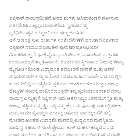
ಇಪ್ತಿಕಾರ್,ಶಾಯಿಸ್ತಳೊಡನೆ,ಅವರ ಮಗಳು ಆಸಿಫಾಳೊಡನೆ ವರ್ತಿಸುವ
ವರ್ತನೆಗಳು ಎಲ್ಲವೂ ಗಂಡಾಳಿಕೆಯ ಸ್ವರೂಪವನ್ನು
ಪ್ರತಿನಿಧಿಸುತ್ತವೆ.ತನ್ನೊಡನಿರುವ ಹೆಣ್ಣು ಜೀವಗಳ
ಆಸೆ,ಆಕಾಂಕ್ಷೆ,ಸುಖ,ದುಃಖಗಳ ಸಂವೇದನೆಗಳಿಗೆ ಕುರುಡಾದ,ಕಿವುಡಾದ
ಇಪ್ತಿಕಾರ್ ಸಮಾಜದ ಬಹುತೇಕ ಪುರುಷರ ಪ್ರತಿನಿಧಿಯಾಗಿ
ಗೋಚರಿಸುತ್ತಾನೆ.ಇದಕ್ಕೆ ವೈರುಧ್ಯವಾಗಿ ಜೀನತ್,ಮುಜಾಹಿದ್ ಪಾತ್ರಗಳು
ಕಂಡುಬರುತ್ತವೆ ಇಪ್ಪತ್ತೊಂದನೇ ಶತಮಾನದ ಸ್ತ್ರೀವಾದದ ನಿಲುವುಗಳನ್ನು
ಮೈಗೂಡಿಸಿಕೊಂಡ ವಿದ್ಯಾವಂತ ಪದವೀಧರೆ ಜೀನತ್ ಮತ್ತು ಅವಳ
ಸುಧಾರಿತ ನಡೆಗಳನ್ನು ವಿರೋಧಿಸದ ಮುಜಾಹಿದ್ ಒಂದೇ ಧರ್ಮದಲ್ಲಿನ
ಜನರ ವಿಭಿನ್ನ ಮನಸ್ಥಿತಿಯ ಪ್ರತಿರೂಪಗಳಾಗಿ ಕಂಡುಬರುತ್ತಾರೆ.ಹಲವು
ಹೆಣ್ಣುಗಳ ಸಂಘಕ್ಕೆ ಹಾತೊರೆಯುತ್ತಲೇ ತನ್ನ ಹೃದಯಾಂತರಾಳದ ಪ್ರೇಮ
ಶಾಯಿಸ್ತ ಎನ್ನುತ್ತಾನೆ ಇಫ್ತಿಕಾರ್,ಇದು ಆತನ ಇಬ್ಬಂದಿತನ ಮನಸ್ಥಿತಿ ಮತ್ತು
ಹಲವು ಪತ್ನಿಯರನ್ನು,ಸ್ತ್ರೀ ಸಖ್ಯವನ್ನು ಹೊಂದುವುದು ಪುರುಷರಲ್ಲಿ ಸಹಜ
ಮತ್ತು ಸಾಮಾನ್ಯ ಎನ್ನುವ ಮನಸ್ಸು ಆತನದ್ದು. ಅದನ್ನು ಓರೆಗೆ ಹಚ್ಚಿ
ನೋಡದ,ಅಂತಹ ವಿಚಾರವೇ ಮನದಲ್ಲಿ ಉದ್ಭವಿಸದ ಮನಸ್ಥಿತಿಯ
ಶಾಯಿಸ್ತ. ಶಹಜಾನ್ ನಂತೆ ಪ್ರೇಮದ ತಾಜ್ ಮಹಲ್ ಕಟ್ಟುವೆ ಎಂದು
ಮಾತುಮಾತಿಗೂ ಉದ್ಘರಿಸುವ,ತನ್ನ ಪ್ರೇಮವನ್ನು ಅಭಿನಯಿಸುವ ರೂಢಿ