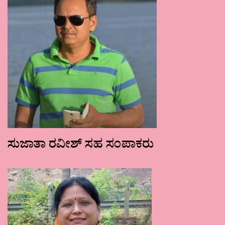
ಸುಜಾತಾ ರವೀಶ್ ಸಹ ಸಂಪಾಕರು