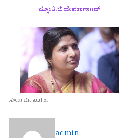
ಜ್ಯೋತಿ.ಬಿ.ದೇವಣಗಾoವ್
About The Author
admin