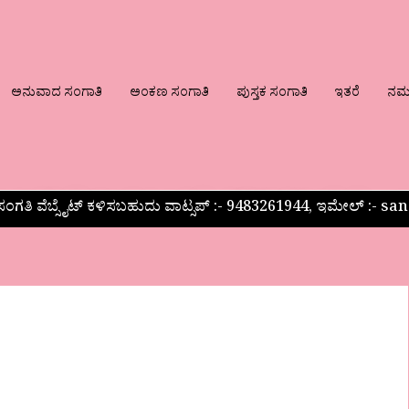
ಅನುವಾದ ಸಂಗಾತಿ
ಅಂಕಣ ಸಂಗಾತಿ
ಪುಸ್ತಕ ಸಂಗಾತಿ
ಇತರೆ
ನಮ್ಮ
ಂಗತಿ ವೆಬ್ಸೈಟ್ ಕಳಿಸಬಹುದು ವಾಟ್ಸಪ್‌ :- 9483261944, ಇಮೇಲ್ :-