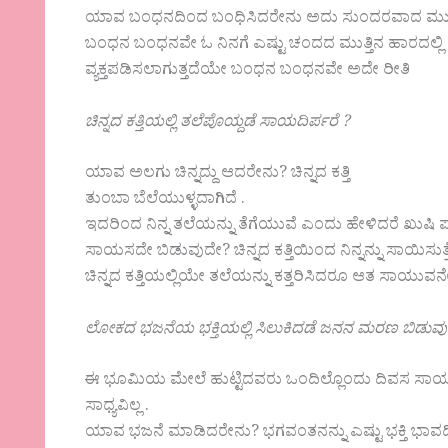
ಯಾವ ಬಂಧನದಿಂದ ಬಂಧಿಸಿದರೇನು ಅದು ಸುಂದರವಾದ ಮುತ್ತಿ
ಬಂಧನ ಬಂಧನವೇ ಓ ನಿನಗೆ ಎಷ್ಟು ಚಂದದ ಮುತ್ತಿನ ಹಾರದಲ್ಲಿ ನಿ
ವ್ಯಕ್ತಪಡಿಸಲಾಗುತ್ತದೆಯೇ ಬಂಧನ ಬಂಧನವೇ ಅದೇ ರೀತಿ
ಚಿನ್ನದ ಕತ್ತಿಯಲ್ಲಿ ತಲೆಪೊಯ್ದಡೆ ಸಾಯದಿರ್ಪರೆ ?
ಯಾವ ಅಲಗು ಚಿನ್ನದ್ದು ಆದರೇನು? ಚಿನ್ನದ ಕತ್ತಿ
ತುಂಬಾ ಬೆಲೆಯುಳ್ಳದಾಗಿದೆ .
ಇದರಿಂದ ನಿನ್ನ ತಲೆಯನ್ನು ತೆಗೆಯುವೆ ಎಂದು ಹೇಳಿದರೆ ಖುಷಿ
ಸಾಯಸದೇ ಬಿಡುವುದೇ? ಚಿನ್ನದ ಕತ್ತಿಯಿಂದ ನಿನ್ನನ್ನು ಸಾಯಿಸ
ಚಿನ್ನದ ಕತ್ತಿಯಲ್ಲಿಯೇ ತಲೆಯನ್ನು ಕತ್ತರಿಸಿದರೂ ಆತ ಸಾಯ
ಲೋಕದ ಭಜನೆಯ ಭಕ್ತಿಯಲ್ಲಿ ಸಿಲುಕಿದಡೆ ಜನನ ಮರಣ ಬಿಡುವುದೇ 
ಈ ಭೂಮಿಯ ಮೇಲೆ ಹುಟ್ಟಿದವರು ಒಂದಿಲ್ಲೊಂದು ದಿವಸ ಸಾಯಲೇಬ
ಸಾಧ್ಯವಿಲ್ಲ .
ಯಾವ ಭಜನೆ ಮಾಡಿದರೇನು? ಭಗವಂತನನ್ನು ಎಷ್ಟು ಭಕ್ತಿ ಭಾವದಿ