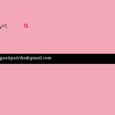
 ಬಗ್ಗೆ
 sangaatipatrike@gmail.com