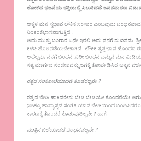
ರತ್ನದ ಸಂಕೋಲೆಯಾದಡೆ ತೊಡರಲ್ಲವೆ
?
ಮುತ್ತಿನ ಬಲೆಯಾದಡೆ 
ಲೋಕದ ಭಜನೆಯ ಭಕ್ತಿಯಲ್ಲಿ ಸಿಲುಕಿದಡೆ ಜನನಮರಣ ಬಿಡುವುದೆ
ಅಕ್ಕಳ ಮನ ಸ್ವಭಾವ ಲೌಕಿಕ ಸಂಸಾರ ಎಂಬವುದು ಬಂಧನವಾ
ನಿಂತಂತೆಭಾಸವಾಗುತ್ತಿದೆ .
ಅದು ಮುತ್ತು ಬಂಗಾರ ಏನೇ ಇರಲಿ ಅದು ನನಗೆ ಸುಖಿಸದು .ಶ್ರೀ
ಕಳಚಿ ಹೊಲನಡೆಯಬೇಕಾಗಿದೆ . ಲೌಕಿಕ ತೃಪ್ತ ಭಾವ ಹೊಂದದ ಈ
ಅದೆಲ್ಲವೂ ನನಗೆ ಬಂಧನ .ಬರೀ ಬಂಧನ ಎನ್ನುವ ಮನ ಮಿಡಿಯುವ
ಸತ್ಯ ಮಾರ್ಗದ ಸಂದೇಶವನ್ನು ಜಗಕ್ಕೆ ತೋರ್ಪಡಿಸಿದ ಅಕ್ಕನ ವಚನ ಇ
ರತ್ನದ ಸಂಕೋಲೆಯಾದಡೆ ತೊಡರಲ್ಲವೇ ?
ರತ್ನ ದ ಬೇಡಿ ಹಾಕಿದರೇನು ಬೇಡಿ ಬೇಡಿಯೇ ತೊಂದರೆಯೇ ಆಗುತ
ನಿಜಕ್ಕೂ ಹಾಸ್ಯಾಸ್ಪದ ಸಂಗತಿ.ಯಾವ ಬೇಡಿಯಿಂದ ಬಂದಿಸಿದರ
ಕಾರಣಕ್ಕೆ ತೊಂದರೆ ಕೊಡುವುದಿಲ್ಲವೇ ? ಹಾಗೆ
ಮುತ್ತಿನ ಬಲೆಯಾದಡೆ ಬಂಧನವಲ್ಲವೇ ?