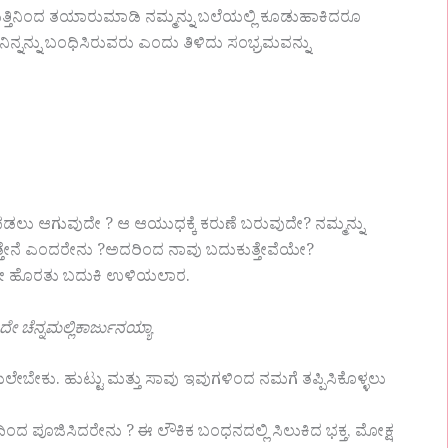
ನಿಂದ ತಯಾರುಮಾಡಿ ನಮ್ಮನ್ನು ಬಲೆಯಲ್ಲಿ ಕೂಡುಹಾಕಿದರೂ
ನ್ನನ್ನು ಬಂಧಿಸಿರುವರು ಎಂದು ತಿಳಿದು ಸಂಭ್ರಮವನ್ನು
 ಪಡಲು ಆಗುವುದೇ ? ಆ ಆಯುಧಕ್ಕೆ ಕರುಣೆ ಬರುವುದೇ? ನಮ್ಮನ್ನು
ುತ್ತೇನೆ ಎಂದರೇನು ?ಅದರಿಂದ ನಾವು ಬದುಕುತ್ತೇವೆಯೇ?
ುವನೇ ಹೊರತು ಬದುಕಿ ಉಳಿಯಲಾರ.
ಚೆನ್ನಮಲ್ಲಿಕಾರ್ಜುನಯ್ಯಾ
ೇಕು. ಹುಟ್ಟು ಮತ್ತು ಸಾವು ಇವುಗಳಿಂದ ನಮಗೆ ತಪ್ಪಿಸಿಕೊಳ್ಳಲು
ಂದ ಪೂಜಿಸಿದರೇನು ? ಈ ಲೌಕಿಕ ಬಂಧನದಲ್ಲಿ ಸಿಲುಕಿದ ಭಕ್ತ, ಮೋಕ್ಷ