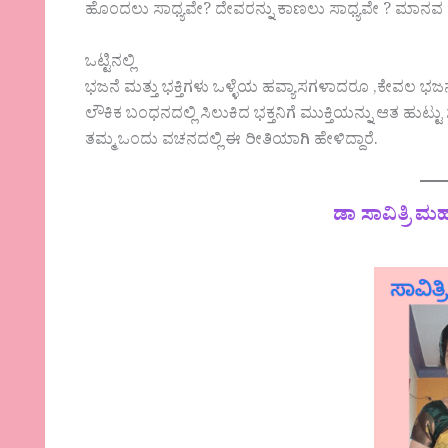
ಹೊಂದಲು ಸಾಧ್ಯವೇ? ದೇವರನ್ನು ಕಾಣಲು ಸಾಧ್ಯವೇ ? ಮಾನವ ಹುಟ
ಒಟ್ಟಿನಲ್ಲಿ
ಭಜನೆ ಮತ್ತು ಭಕ್ತಿಗಳು ಒಳ್ಳೆಯ ಹವ್ಯಾಸಗಳಾದರೂ ,ಕೇವಲ ಭಜನೆ
ಲೌಕಿಕ ಬಂಧನದಲ್ಲಿ ಸಿಲುಕಿದ ಭಕ್ತನಿಗೆ ಮುಕ್ತಿಯನ್ನು ಆತ ಹುಟ್ಟು 
ತಮ್ಮ ಒಂದು ವಚನದಲ್ಲಿ ಈ ರೀತಿಯಾಗಿ ಹೇಳಿದ್ದಾರೆ.
ಡಾ ಸಾವಿತ್ರಿ