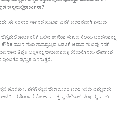
ಬಂಧನವಲ್ಲವೆ? ಚಿನ್ನದ ಕತ್ತಿಯಲ್ಲಿ ತಲೆಪೊಯ್ದಡೆ ಸಾಯದಿರ್ಪರೆ?
 ಚೆನ್ನಮಲ್ಲಿಕಾರ್ಜುನಾ?
ದುದು .ಈ ಸಂಸಾರ ಸಾಗರದ ಸುಖವು ಎನಗೆ ಬಂಧನವಾಗಿ ಎದುರು
 ಚೆನ್ನಮಲ್ಲಿಕಾರ್ಜುನನಿಗೆ ಒಲಿದ ಈ ಜೀವ ಸುಖದ ಸೆಲೆಯ ಬಂಧನವನ್ನು
 ಕೌಶಿಕ ರಾಜನ ಸುಖ ಸಾಮ್ರಾಜ್ಯದ ಒಡತಿಗೆ ಅದಾವ ಸುಖವು ನನಗೆ
 ಭಾವ ತಿವ್ರತೆ ಅಕ್ಕಳನ್ನು ಅನುಭಾವದತ್ತ ಕರೆದುಕೊಂಡು ಹೋಗುವ
ಂದಿಗೂ ಪ್ರಸ್ತುತ ಎನಿಸುತ್ತದೆ.
್ತದೆ ಹೊರತು ಓ ನನಗೆ ರತ್ನದ ಬೇಡಿಯಿಂದ ಬಂದಿಸಿದರು ಎನ್ನುವುದು
ೂ ಅದರಿಂದ ತೊಂದರೆಯೇ ಅದು ರತ್ನದ್ದು ಬೆಲೆಬಾಳುವಂಥದ್ದು ಎಂಬ