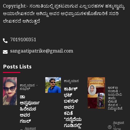
Copyright:- ಸಂಗಾತಿಯಲ್ಲಿ ಪ್ರಕಟವಾಗುವ ಎಲ್ಲ ಬರಹಗಳ ಹಕ್ಕುಸ್ವಾಮ್ಯ
ಆಯಾಲೇಖಕರದೇ ಆಗಿದ್ದು ಅವರ ಅಭಿಪ್ರಾಯಗಳಹೊಣೆಗಾರಿಕೆ ಸದರಿ
ಲೇಖಕರದೆ ಆಗಿರುತ್ತದೆ
7019100351
sangaatipatrike@gmail.com
Posts Lists
ಕಾವ್ಯಯಾನ
ಕಾವ್ಯಯಾನ
ಅಂಕಣ
ಕಾರ್ತಿಕ್
ಗಝಲ್
ಸಂಗಾತಿ
ಭಟ್
ಜಯದೇವಿ
ಡಾ
ತಾಯಿ
ಬಳಗುಳಿ
ಲಿಗಾಡೆ
ಅನ್ನಪೂರ್ಣ
ಜೀವನ
ಅವರ
ಹಿರೇಮಠ
ನಿಮ್ಮೊಂದಿಗೆ
ಕವಿತೆ
ಅವರ
“ನನ್ನೆದೆಯ
ಗಜಲ್
August
ಗೂಡಿನಲ್ಲಿ”
7,
August