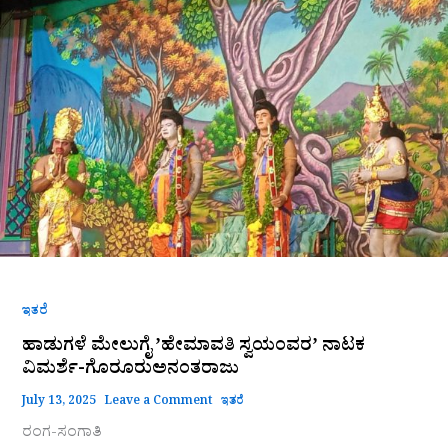
ಮೇಲುಗೈ
ʼಹೇಮಾವತಿ
ಸ್ವಯಂವರʼ
ನಾಟಕ
ವಿಮರ್ಶೆ-
ಗೊರೂರುಅನಂತರಾಜು
ಇತರೆ
ಹಾಡುಗಳೆ ಮೇಲುಗೈ ʼಹೇಮಾವತಿ ಸ್ವಯಂವರʼ ನಾಟಕ
ವಿಮರ್ಶೆ-ಗೊರೂರುಅನಂತರಾಜು
July 13, 2025
Leave a Comment
ಇತರೆ
ರಂಗ-ಸಂಗಾತಿ