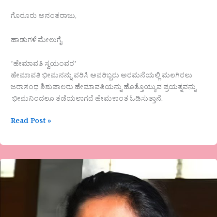
ಗೊರೂರು ಅನಂತರಾಜು,
ಹಾಡುಗಳೆ ಮೇಲುಗೈ
ʼಹೇಮಾವತಿ ಸ್ವಯಂವರʼ
ಹೇಮಾವತಿ ಭೀಮನನ್ನು ವರಿಸಿ ಅವರಿಬ್ಬರು ಅರಮನೆಯಲ್ಲಿ ಮಲಗಿರಲು
ಜರಾಸಂಧ ಶಿಶುಪಾಲರು ಹೇಮಾವತಿಯನ್ನು ಹೊತ್ತೊಯ್ಯುವ ಪ್ರಯತ್ನವನ್ನು
ಭೀಮನಿಂದಲೂ ತಡೆಯಲಾಗದೆ ಹೇಮಕಾಂತ ಓಡಿಸುತ್ತಾನೆ.
Read Post »
ʼಬುದ್ದಿಮತ್ತುಭಕ್ತಿʼವೈಚಾರಿಕ
ಲೇಖನ-
ವಿಶಾಲಾ
ಆರಾಧ್ಯ