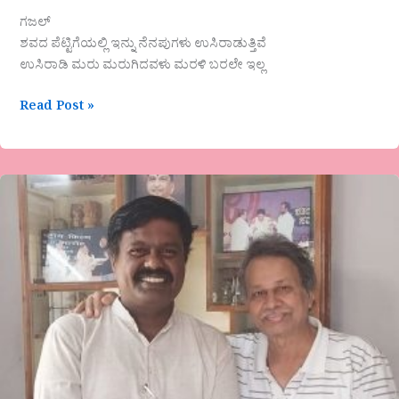
ಗಜಲ್
ಶವದ ಪೆಟ್ಟಿಗೆಯಲ್ಲಿ ಇನ್ನು ನೆನಪುಗಳು ಉಸಿರಾಡುತ್ತಿವೆ
ಉಸಿರಾಡಿ ಮರು ಮರುಗಿದವಳು ಮರಳಿ ಬರಲೇ ಇಲ್ಲ
Read Post »
‘ಬಡವರ
ಸಂಗಾತಿ
ಬರಗೂರು’
ಬರಗೂರು
ರಾಮಚಂದ್ರಪ್ಪನವರನ್ನು
ಕುರಿತಾದ
ಒಂದು
ಕವಿತೆ
ಕವಿ
ಸತ್ಯಮಂಗಲ
ಮಹಾದೇವ