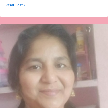
Read Post »
ಮಾಜಾನ್
ಮಸ್ಕಿ
ಅವರ
ಹೊಸ
ಗಜಲ್