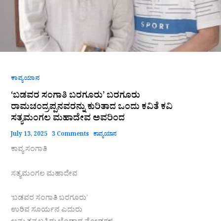
ಅವರಿಂದ
ಕಾವ್ಯಯಾನ
‘ಬಡವರ ಸಂಗಾತಿ ಬರಗೂರು’ ಬರಗೂರು
ರಾಮಚಂದ್ರಪ್ಪನವರನ್ನು ಕುರಿತಾದ ಒಂದು ಕವಿತೆ ಕವಿ
ಸತ್ಯಮಂಗಲ ಮಹಾದೇವ ಅವರಿಂದ
July 13, 2025
3 Comments
ಕಾವ್ಯಯಾನ
ಕಾವ್ಯ ಸಂಗಾತಿ
ಸತ್ಯಮಂಗಲ ಮಹಾದೇವ
‘ಬಡವರ ಸಂಗಾತಿ ಬರಗೂರು’
ಉರಿವ ಸೂರ್ಯನ ಎದುರು