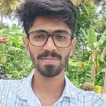
ಪೃಥ್ವಿರಾಜ್
ಟಿ
ಬಿ