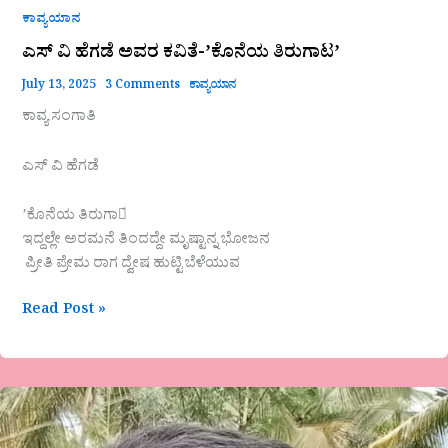
ಕಾವ್ಯಯಾನ
ಎಸ್ ವಿ ಹೆಗಡೆ ಅವರ ಕವಿತೆ-ʼಕೊನೆಯ ತಿರುಗಾಟʼ
July 13, 2025
3 Comments
ಕಾವ್ಯಯಾನ
ಕಾವ್ಯ ಸಂಗಾತಿ
ಎಸ್ ವಿ ಹೆಗಡೆ
ʼಕೊನೆಯ ತಿರುಗಾಟ́
ಇದ್ದಲ್ಲೇ ಅರಮನೆ ತಿಂದದ್ದೇ ಮೃಷ್ಟಾನ್ನ ಭೋಜನ
ಪ್ರೀತಿ ಪ್ರೇಮ ರಾಗ ದ್ವೇಷ ಹುಟ್ಟಿ ಬೆಳೆಯುವ
Read Post »
ʼಭರವಸೆಯೇ
ಬದುಕಿನ
ಶಕ್ತಿʼ