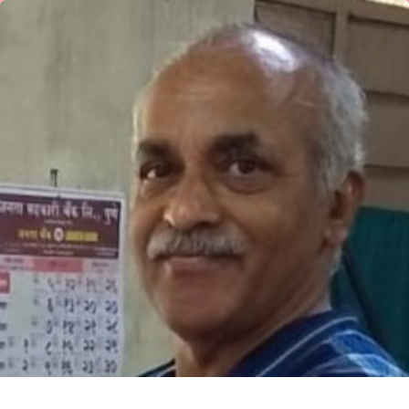
ಎಸ್
ವಿ
ಹೆಗಡೆ
ಅವರ
ಕವಿತೆ-
ʼಕೊನೆಯ
ತಿರುಗಾಟʼ