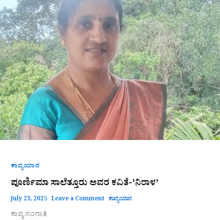
ಕಾವ್ಯಯಾನ
ಪೂರ್ಣಿಮಾ ಸಾಲೆತ್ತೂರು ಅವರ ಕವಿತೆ-ʼನಿರಾಳʼ
July 23, 2025
Leave a Comment
ಕಾವ್ಯಯಾನ
ಕಾವ್ಯ ಸಂಗಾತಿ