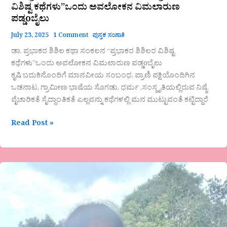
ವಿಶಿಷ್ಟ ಕಥೆಗಳು”ಒಂದು ಅವಲೋಕನ ವಿಮಲಾರುಣ
ಪಡ್ಡoಬೈಲು
July 23, 2025
1 Comment
ಪುಸ್ತಕ ಸಂಗಾತಿ
ಡಾ. ಪ್ರಭಾಕರ ಶಿಶಿಲ ಕಥಾ ಸಂಕಲನ “ಪ್ರಭಾಕರ ಶಿಶಿಲರ ವಿಶಿಷ್ಟ
ಕಥೆಗಳು”ಒಂದು ಅವಲೋಕನ ವಿಮಲಾರುಣ ಪಡ್ಡoಬೈಲು
ಕೃಷಿ ಬದುಕಿನೊಂದಿಗೆ ಮಾನವೀಯ ಸಂಬಂಧ, ಪ್ರಾಣಿ ಪಕ್ಷಿಯೊಂದಿಗಿನ
ಒಡನಾಟ, ಗ್ರಾಮೀಣ ಭಾಷೆಯ ಸೊಗಡು, ಧರ್ಮ ,ಸಂಸ್ಕೃತಿಯಲ್ಲಿರುವ ನಿಷ್ಠೆ.
ವೈಚಾರಿಕತೆ ಸೈದ್ಧಾಂತಿಕತೆ ಎಲ್ಲವನ್ನು ಕಥೆಗಳಲ್ಲಿ ಮನ ಮುಟ್ಟುವಂತೆ ಕಟ್ಟಿದ್ದಾರೆ
Read Post »
ಪೂರ್ಣಿಮಾ
ಸಾಲೆತ್ತೂರು
ಅವರ
ಕವಿತೆ-
ʼನಿರಾಳʼ