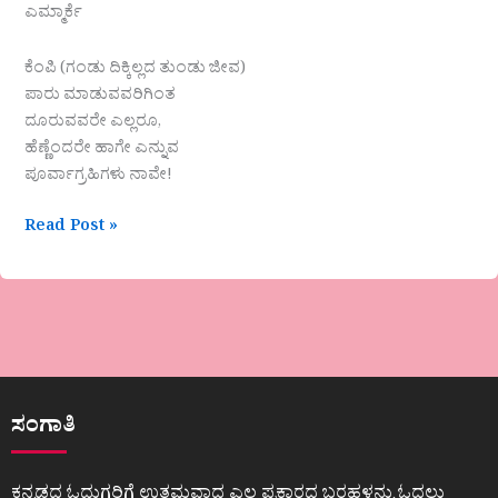
ಎಮ್ಮಾರ್ಕೆ
ಕೆಂಪಿ (ಗಂಡು ದಿಕ್ಕಿಲ್ಲದ ತುಂಡು ಜೀವ)
ಪಾರು ಮಾಡುವವರಿಗಿಂತ
ದೂರುವವರೇ ಎಲ್ಲರೂ,
ಹೆಣ್ಣೆಂದರೇ ಹಾಗೇ ಎನ್ನುವ
ಪೂರ್ವಾಗ್ರಹಿಗಳು ನಾವೇ!
Read Post »
ಸಂಗಾತಿ
ಕನ್ನಡದ ಓದುಗರಿಗೆ ಉತ್ತಮವಾದ ಎಲ್ಲ ಪ್ರಕಾರದ ಬರಹಳನ್ನು ಓದಲು