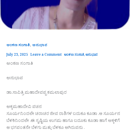
,
ಅಂಕಣ ಸಂಗಾತಿ
ಅನುಭಾವ
July 23, 2025
Leave a Comment
ಅಂಕಣ ಸಂಗಾತಿ
,
ಅನುಭಾವ
ಅಂಕಣ ಸಂಗಾತಿ
ಅನುಭಾವ
ಡಾ.ಸಾವಿತ್ರಿ ಮಹಾದೇವಪ್ಪ ಕಮಲಾಪುರ
ಅಕ್ಕಮಹಾದೇವಿ ವಚನ
ಸೂರ್ಯನಿಂದಲೇ ಚರಾಚರ ಜೀವ ರಾಶಿಗಳ ಬದುಕೂ ಕೂಡಾ .ಆ ಸೂರ್ಯನ
ಬೆಳಕಿನಿಂದಲೇ .ಈ ಸೃಷ್ಟಿಯ ಉಗಮ ಹಾಗೂ ಬದೂಕು ಕೂಡಾ ಹಾಗೆ ಅಕ್ಕಳಿಗೆ
ಆ ಭಗವಂತನೇ ಬೆಳಗು ಮತ್ತು ಬೆಳಕೂ ಆಗಿರುವನು .