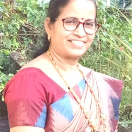
ವಿಶೇಷ
ಲೇಖನ,
ಡಾ.ಸುಮತಿ.ಪಿ