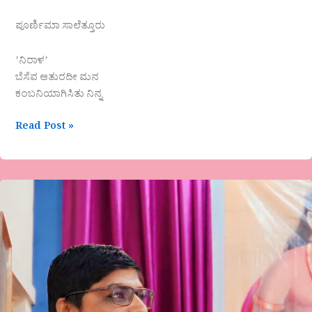
ಪೂರ್ಣಿಮಾ ಸಾಲೆತ್ತೂರು
ʼನಿರಾಳʼ
ಬೆಸೆವ ಆತುರದೀ ಮನ
ಕಂಬನಿಯಾಗಿಸಿತು ನಿನ್ನ
Read Post »
ಎಮ್ಮಾರ್ಕೆ
ಅವರ
ಕವಿತೆ,ಕೆಂಪಿ
(ಗಂಡು
ದಿಕ್ಕಿಲ್ಲದ
ತುಂಡು
ಜೀವ)