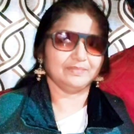
ಮಸ್ಕಿ‌
ಅವರ
ಕವಿತೆ-
ಏಕಾಂಗಿ