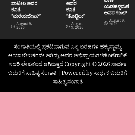
ಪಾಟೀಲ ಅವರ
ಅವರ
ಯಡಹಳ್ಳಿಮಠ
ಕವಿತೆ
ಕವಿತೆ
ಅವರ ಗಜಲ್
“ಮರೆಯಬೇಕು?”
“ತೊಟ್ಟಿಲು”
August 9,
August 9,
August
2026
2026
9, 2026
ಸಂಗಾತಿಯಲ್ಲಿ ಪ್ರಕಟವಾಗುವ ಎಲ್ಲ ಬರಹಗಳ ಹಕ್ಕುಸ್ವಾಮ್ಯ
ಆಯಾಲೇಖಕರದೇ ಆಗಿದ್ದು ಅವರ ಅಭಿಪ್ರಾಯಗಳಹೊಣೆಗಾರಿಕೆ
ಸದರಿ ಲೇಖಕರದೆ ಆಗಿರುತ್ತದೆ Copyright © 2026 ಸಾರ್ಥಕ
ಬದುಕಿಗೆ ಸಾಹಿತ್ಯ ಸಂಗಾತಿ | Powered by ಸಾರ್ಥಕ ಬದುಕಿಗೆ
ಸಾಹಿತ್ಯ ಸಂಗಾತಿ