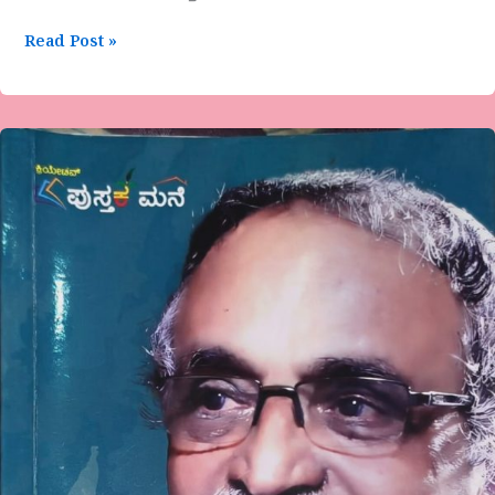
Read Post »
ಡಾ.
ಪ್ರಭಾಕರ
ಶಿಶಿಲ
ಅವರ
ಕಥಾ
ಸಂಕಲನ
“ಪ್ರಭಾಕರ
ಶಿಶಿಲರ
ವಿಶಿಷ್ಟ
ಕಥೆಗಳು”ಒಂದು
ಅವಲೋಕನ
ವಿಮಲಾರುಣ
ಪಡ್ಡoಬೈಲು