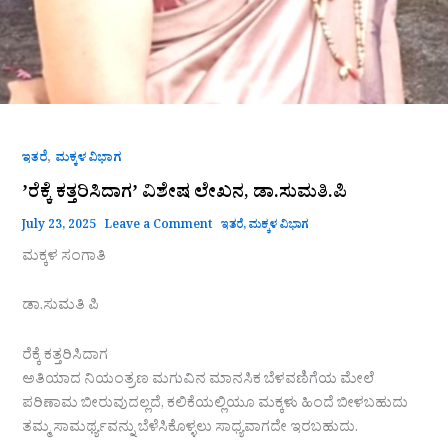
,
ಇತರೆ
ಮಕ್ಕಳ ವಿಭಾಗ
ʼರೆಕ್ಕೆ ಕತ್ತರಿಸಿದಾಗʼ ವಿಶೇಷ ಲೇಖನ, ಡಾ.ಸುಮತಿ.ಪಿ
July 23, 2025
Leave a Comment
ಇತರೆ
,
ಮಕ್ಕಳ ವಿಭಾಗ
ಮಕ್ಕಳ ಸಂಗಾತಿ
ಡಾ.ಸುಮತಿ ಪಿ
ರೆಕ್ಕೆ ಕತ್ತರಿಸಿದಾಗ
ಅತಿಯಾದ ನಿಯಂತ್ರಣ ಮಗುವಿನ ಮಾನಸಿಕ ಬೆಳವಣಿಗೆಯ ಮೇಲೆ
ಪರಿಣಾಮ ಬೀರುವುದಲ್ಲದೆ, ಕಲಿಕೆಯಲ್ಲಿಯೂ ಮಕ್ಕಳು ಹಿಂದೆ ಬೀಳಬಹುದು
ತಮ್ಮ ಸಾಮರ್ಥ್ಯವನ್ನು ಬೆಳೆಸಿಕೊಳ್ಳಲು ಸಾಧ್ಯವಾಗದೇ ಇರಬಹುದು.