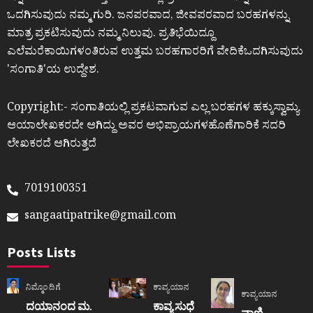
ಒದಗಿಸುವುದು ನಮ್ಮ ಗುರಿ. ಜನಪರವಾದ, ಜೀವಪರವಾದ ಬರಹಗಳನ್ನು
ಮಾತ್ರ ಪ್ರಕಟಿಸುವುದು ನಮ್ಮ ನಿಲುವು. ಪ್ರತಿಭೆಯಿದ್ದೂ
ಎಲೆಮರೆಕಾಯಿಗಳಂತಿರುವ ಉತ್ತಮ ಬರಹಗಾರರಿಗೆ ವೇದಿಕೆಒದಗಿಸುವುದು
ʼಸಂಗಾತಿʼಯ ಉದ್ದೇಶ.
Copyright:- ಸಂಗಾತಿಯಲ್ಲಿ ಪ್ರಕಟವಾಗುವ ಎಲ್ಲ ಬರಹಗಳ ಹಕ್ಕುಸ್ವಾಮ್ಯ
ಆಯಾಲೇಖಕರದೇ ಆಗಿದ್ದು ಅವರ ಅಭಿಪ್ರಾಯಗಳಹೊಣೆಗಾರಿಕೆ ಸದರಿ
ಲೇಖಕರದೆ ಆಗಿರುತ್ತದೆ
7019100351
sangaatipatrike@gmail.com
Posts Lists
ನಿಮ್ಮೊಂದಿಗೆ
ಕಾವ್ಯಯಾನ
ಕಾವ್ಯಯಾನ
ದಯಾನಂದ ಮ.
ಕಾವ್ಯ ಸುಧೆ
ವಾಣಿ