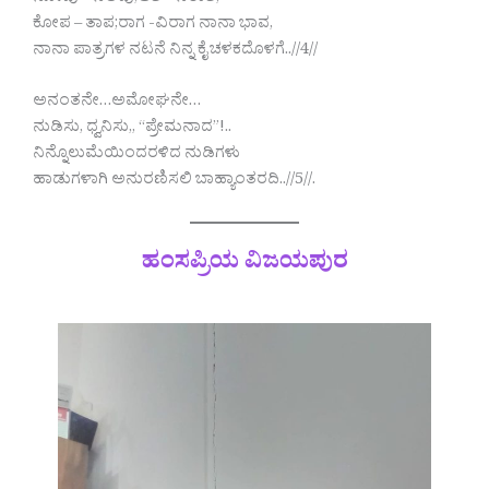
ಕೋಪ – ತಾಪ;ರಾಗ -ವಿರಾಗ ನಾನಾ ಭಾವ,
ನಾನಾ ಪಾತ್ರಗಳ ನಟನೆ ನಿನ್ನ ಕೈ ಚಳಕದೊಳಗೆ..//4//
ಅನಂತನೇ…ಅಮೋಘನೇ…
ನುಡಿಸು, ಧ್ವನಿಸು,, “ಪ್ರೇಮನಾದ”!..
ನಿನ್ನೊಲುಮೆಯಿಂದರಳಿದ ನುಡಿಗಳು
ಹಾಡುಗಳಾಗಿ ಅನುರಣಿಸಲಿ ಬಾಹ್ಯಾಂತರದಿ..//5//.
ಹಂಸಪ್ರಿಯ ವಿಜಯಪುರ