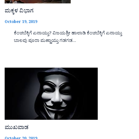
ಮಕ್ಕಳ ವಿಭಾಗ
October 19, 2019
ಕೆಂಚಬೆಕ್ಕಿಗೆ ಏನಾಯ್ತು? ವಿಜಯಶ್ರೀ ಹಾಲಾಡಿ ಕೆಂಚಬೆಕ್ಕಿಗೆ ಏನಾಯ್ತು
ಬಾಲವು ಪೂರಾ ಮಣ್ಣಾಯ್ತು ಗಡಗಡ…
ಮುಖವಾಡ