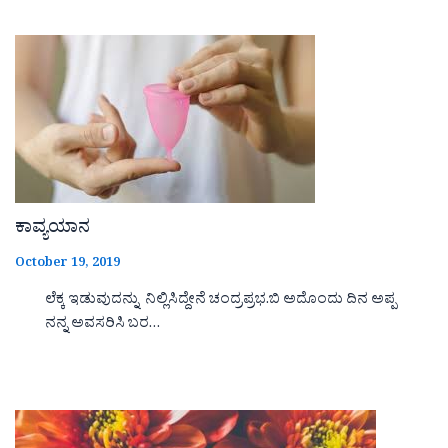
ಕಾವ್ಯಯಾನ
October 19, 2019
ಲೆಕ್ಕ ಇಡುವುದನ್ನು ನಿಲ್ಲಿಸಿದ್ದೇನೆ ಚಂದ್ರಪ್ರಭ.ಬಿ ಅದೊಂದು ದಿನ ಅಪ್ಪ
ನನ್ನ ಅವಸರಿಸಿ ಬರ…