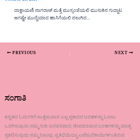
October 20, 2019
ದಾಕ್ಷಾಯಣಿ ನಾಗರಾಜ್ ಮತ್ತೆ ಮುಸ್ಸಂಜೆಯಲಿ ಮುಸುಕಿನ ಗುದ್ದಾಟ
ಆಗಷ್ಟೇ ಮುದ್ದೆಯಾದ ಹಾಸಿಗೆಯಲಿ ನಲುಗಿದ…
PREVIOUS
NEXT
ಸಂಗಾತಿ
ಕನ್ನಡದ ಓದುಗರಿಗೆ ಉತ್ತಮವಾದ ಎಲ್ಲ ಪ್ರಕಾರದ ಬರಹಳನ್ನು ಓದಲು
ಒದಗಿಸುವುದು ನಮ್ಮ ಗುರಿ. ಜನಪರವಾದ, ಜೀವಪರವಾದ ಬರಹಗಳನ್ನು ಮಾತ್ರ
ಪ್ರಕಟಿಸುವುದು ನಮ್ಮ ನಿಲುವು. ಪ್ರತಿಭೆಯಿದ್ದೂ ಎಲೆಮರೆಕಾಯಿಗಳಂತಿರುವ