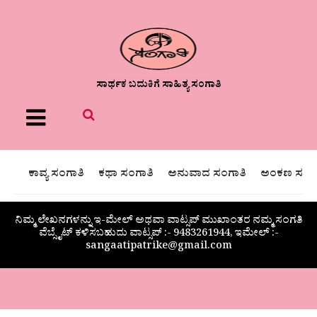
ಸಾರ್ಥಕ ಬದುಕಿಗೆ ಸಾಹಿತ್ಯ ಸಂಗಾತಿ
Menu
ಕಾವ್ಯ ಸಂಗಾತಿ
ಕಥಾ ಸಂಗಾತಿ
ಅನುವಾದ ಸಂಗಾತಿ
ಅಂಕಣ ಸಂಗಾ
ನಿಮ್ಮ ಲೇಖನಗಳನ್ನು ಇ-ಮೇಲ್ ಅಥವಾ ವಾಟ್ಸಪ್ ಮುಖಾಂತರ ನಮ್ಮ ಸಂಗತಿ
ವೆಬ್ಸೈಟ್ ಕಳಿಸಬಹುದು ವಾಟ್ಸಪ್‌ :- 9483261944, ಇಮೇಲ್ :-
sangaatipatrike@gmail.com