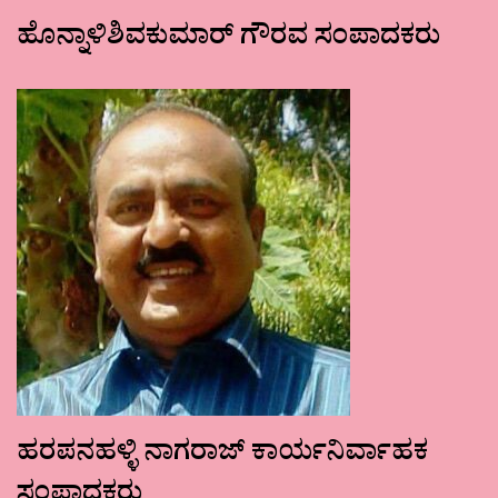
ಹೊನ್ನಾಳಿಶಿವಕುಮಾರ್ ಗೌರವ ಸಂಪಾದಕರು
ಹರಪನಹಳ್ಳಿ ನಾಗರಾಜ್ ಕಾರ್ಯನಿರ್ವಾಹಕ
ಸಂಪಾದಕರು