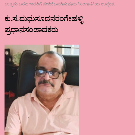
ಉತ್ತಮ ಬರಹಗಾರರಿಗೆ ವೇದಿಕೆಒದಗಿಸುವುದು ʼಸಂಗಾತಿʼಯ ಉದ್ದೇಶ.
ಕು.ಸ.ಮಧುಸೂದನರಂಗೇಹಳ್ಳಿ
ಪ್ರಧಾನಸಂಪಾದಕರು