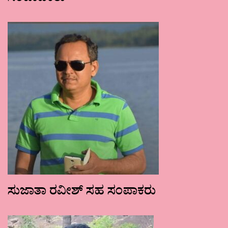
ಸುಜಾತಾ ರವೀಶ್ ಸಹ ಸಂಪಾಕರು