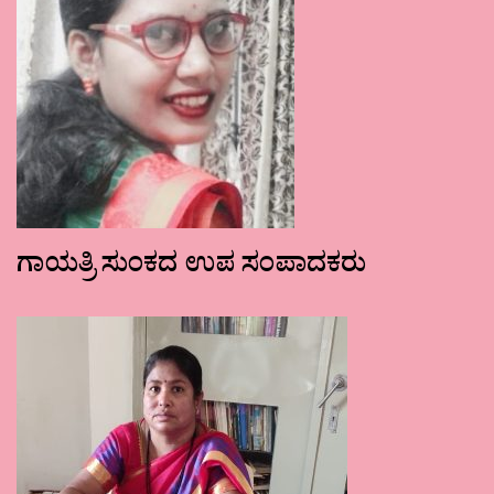
ಗಾಯತ್ರಿ ಸುಂಕದ ಉಪ ಸಂಪಾದಕರು