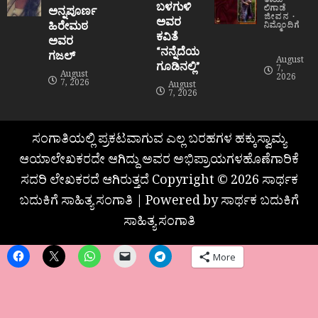
ತಾಯಿ
ಬಳಗುಳಿ
ಲಿಗಾಡೆ
ಅನ್ನಪೂರ್ಣ
ಜೀವನ
ಅವರ
ಹಿರೇಮಠ
ನಿಮ್ಮೊಂದಿಗೆ
ಕವಿತೆ
ಅವರ
“ನನ್ನೆದೆಯ
ಗಜಲ್
August
ಗೂಡಿನಲ್ಲಿ”
7,
August
2026
7, 2026
August
7, 2026
ಸಂಗಾತಿಯಲ್ಲಿ ಪ್ರಕಟವಾಗುವ ಎಲ್ಲ ಬರಹಗಳ ಹಕ್ಕುಸ್ವಾಮ್ಯ
ಆಯಾಲೇಖಕರದೇ ಆಗಿದ್ದು ಅವರ ಅಭಿಪ್ರಾಯಗಳಹೊಣೆಗಾರಿಕೆ
ಸದರಿ ಲೇಖಕರದೆ ಆಗಿರುತ್ತದೆ Copyright © 2026 ಸಾರ್ಥಕ
ಬದುಕಿಗೆ ಸಾಹಿತ್ಯ ಸಂಗಾತಿ | Powered by ಸಾರ್ಥಕ ಬದುಕಿಗೆ
ಸಾಹಿತ್ಯ ಸಂಗಾತಿ
More