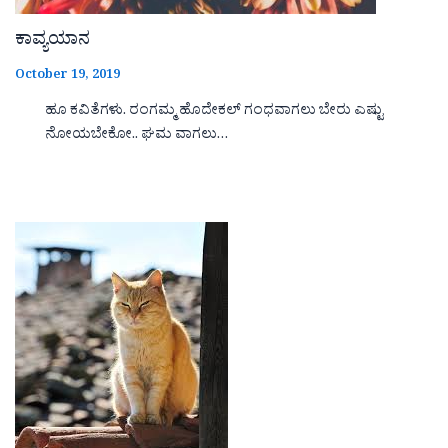
ಕಾವ್ಯಯಾನ
October 19, 2019
ಹೂ ಕವಿತೆಗಳು. ರಂಗಮ್ಮ ಹೊದೇಕಲ್ ಗಂಧವಾಗಲು ಬೇರು ಎಷ್ಟು
ನೋಯಬೇಕೋ.. ಘಮ ವಾಗಲು…