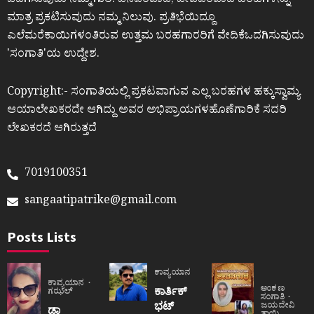
ಒದಗಿಸುವುದು ನಮ್ಮ ಗುರಿ. ಜನಪರವಾದ, ಜೀವಪರವಾದ ಬರಹಗಳನ್ನು
ಮಾತ್ರ ಪ್ರಕಟಿಸುವುದು ನಮ್ಮ ನಿಲುವು. ಪ್ರತಿಭೆಯಿದ್ದೂ
ಎಲೆಮರೆಕಾಯಿಗಳಂತಿರುವ ಉತ್ತಮ ಬರಹಗಾರರಿಗೆ ವೇದಿಕೆಒದಗಿಸುವುದು
ʼಸಂಗಾತಿʼಯ ಉದ್ದೇಶ.
Copyright:- ಸಂಗಾತಿಯಲ್ಲಿ ಪ್ರಕಟವಾಗುವ ಎಲ್ಲ ಬರಹಗಳ ಹಕ್ಕುಸ್ವಾಮ್ಯ
ಆಯಾಲೇಖಕರದೇ ಆಗಿದ್ದು ಅವರ ಅಭಿಪ್ರಾಯಗಳಹೊಣೆಗಾರಿಕೆ ಸದರಿ
ಲೇಖಕರದೆ ಆಗಿರುತ್ತದೆ
7019100351
sangaatipatrike@gmail.com
Posts Lists
ಕಾವ್ಯಯಾನ
ಕಾವ್ಯಯಾನ
ಅಂಕಣ
ಕಾರ್ತಿಕ್
ಗಝಲ್
ಸಂಗಾತಿ
ಭಟ್
ಜಯದೇವಿ
ಡಾ