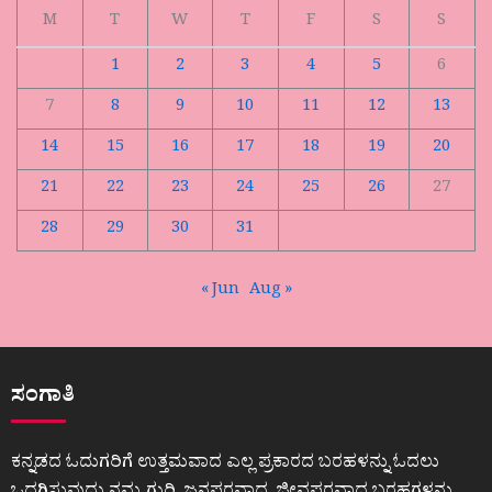
M
T
W
T
F
S
S
1
2
3
4
5
6
7
8
9
10
11
12
13
14
15
16
17
18
19
20
21
22
23
24
25
26
27
28
29
30
31
« Jun
Aug »
ಸಂಗಾತಿ
ಕನ್ನಡದ ಓದುಗರಿಗೆ ಉತ್ತಮವಾದ ಎಲ್ಲ ಪ್ರಕಾರದ ಬರಹಳನ್ನು ಓದಲು