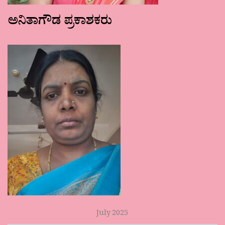
ಅನಿತಾಗೌಡ ಪ್ರಕಾಶಕರು
July 2025