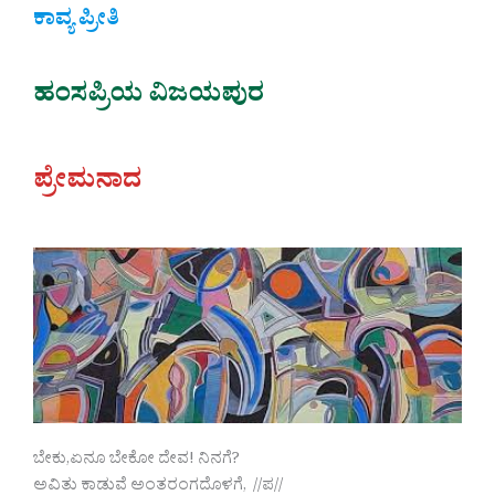
ಕಾವ್ಯ ಪ್ರೀತಿ
ಹಂಸಪ್ರಿಯ ವಿಜಯಪುರ
ಪ್ರೇಮನಾದ
ಬೇಕು,ಏನೂ ಬೇಕೋ ದೇವ! ನಿನಗೆ?
ಅವಿತು ಕಾಡುವೆ ಅಂತರಂಗದೊಳಗೆ, //ಪ//