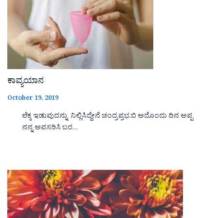
ಕಾವ್ಯಯಾನ
October 19, 2019
ಲೆಕ್ಕ ಇಡುವುದನ್ನು ನಿಲ್ಲಿಸಿದ್ದೇನೆ ಚಂದ್ರಪ್ರಭ.ಬಿ ಅದೊಂದು ದಿನ ಅಪ್ಪ
ನನ್ನ ಅವಸರಿಸಿ ಬರ…