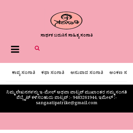
ಸಾರ್ಥಕ ಬದುಕಿಗೆ ಸಾಹಿತ್ಯ ಸಂಗಾತಿ
Menu
ಕಾವ್ಯ ಸಂಗಾತಿ
ಕಥಾ ಸಂಗಾತಿ
ಅನುವಾದ ಸಂಗಾತಿ
ಅಂಕಣ ಸಂಗಾ
ನಿಮ್ಮ ಲೇಖನಗಳನ್ನು ಇ-ಮೇಲ್ ಅಥವಾ ವಾಟ್ಸಪ್ ಮುಖಾಂತರ ನಮ್ಮ ಸಂಗತಿ
ವೆಬ್ಸೈಟ್ ಕಳಿಸಬಹುದು ವಾಟ್ಸಪ್‌ :- 9483261944, ಇಮೇಲ್ :-
sangaatipatrike@gmail.com