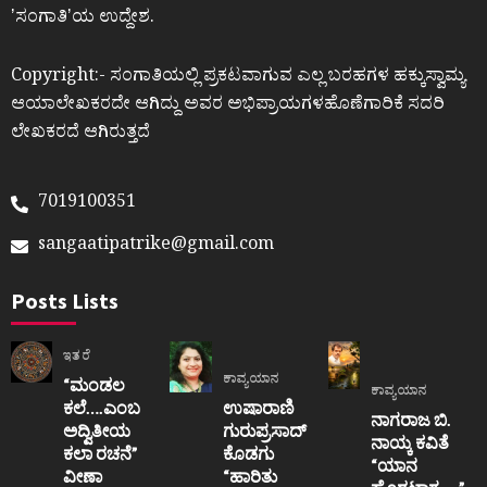
ʼಸಂಗಾತಿʼಯ ಉದ್ದೇಶ.
Copyright:- ಸಂಗಾತಿಯಲ್ಲಿ ಪ್ರಕಟವಾಗುವ ಎಲ್ಲ ಬರಹಗಳ ಹಕ್ಕುಸ್ವಾಮ್ಯ
ಆಯಾಲೇಖಕರದೇ ಆಗಿದ್ದು ಅವರ ಅಭಿಪ್ರಾಯಗಳಹೊಣೆಗಾರಿಕೆ ಸದರಿ
ಲೇಖಕರದೆ ಆಗಿರುತ್ತದೆ
7019100351
sangaatipatrike@gmail.com
Posts Lists
ಇತರೆ
ಕಾವ್ಯಯಾನ
“ಮಂಡಲ
ಕಾವ್ಯಯಾನ
ಕಲೆ….ಎಂಬ
ಉಷಾರಾಣಿ
ನಾಗರಾಜ ಬಿ.
ಅದ್ವಿತೀಯ
ಗುರುಪ್ರಸಾದ್
ನಾಯ್ಕ ಕವಿತೆ
ಕಲಾ ರಚನೆ”‌
ಕೊಡಗು
“ಯಾನ
ವೀಣಾ
“ಹಾರಿತು