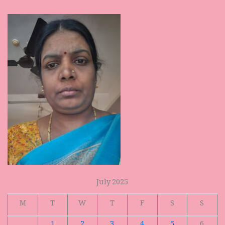
July 2025
M
T
W
T
F
S
S