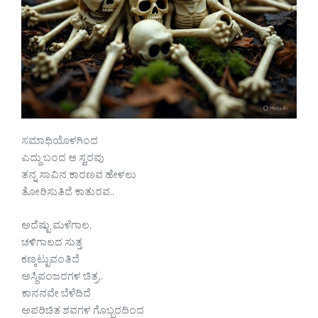
ಸಮಾಧಿಯೊಳಗಿಂದ
ಎದ್ದು ಬಂದ ಆ ಸ್ವರವು
ತನ್ನ ಸಾವಿನ ಕಾರಣವ ಹೇಳಲು
ತೋರಿಸುತಿದೆ ಕಾತುರವ..
ಅದೆಷ್ಟು ಮಳೆಗಾಲ,
ಚಳಿಗಾಲದ ಸುತ್ತ
ಕಣ್ಕಟ್ಟುವಂತಿದೆ
ಅಸ್ಥಿಪಂಜರಗಳ ಚಿತ್ರ..
ಕಾನನವೇ ಬೆಳೆದಿದೆ
ಅಪರಿಚಿತ ಶವಗಳ ಗೊಬ್ಬರದಿಂದ