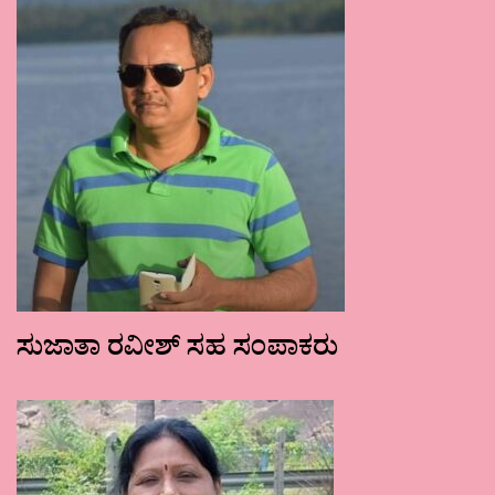
ಸುಜಾತಾ ರವೀಶ್ ಸಹ ಸಂಪಾಕರು