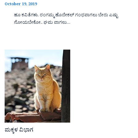
October 19, 2019
ಹೂ ಕವಿತೆಗಳು. ರಂಗಮ್ಮ ಹೊದೇಕಲ್ ಗಂಧವಾಗಲು ಬೇರು ಎಷ್ಟು
ನೋಯಬೇಕೋ.. ಘಮ ವಾಗಲು…
ಮಕ್ಕಳ ವಿಭಾಗ