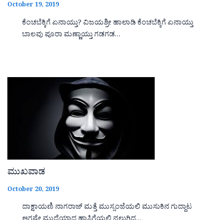
October 19, 2019
ಕೆಂಚಬೆಕ್ಕಿಗೆ ಏನಾಯ್ತು? ವಿಜಯಶ್ರೀ ಹಾಲಾಡಿ ಕೆಂಚಬೆಕ್ಕಿಗೆ ಏನಾಯ್ತು
ಬಾಲವು ಪೂರಾ ಮಣ್ಣಾಯ್ತು ಗಡಗಡ…
ಮುಖವಾಡ
October 20, 2019
ದಾಕ್ಷಾಯಣಿ ನಾಗರಾಜ್ ಮತ್ತೆ ಮುಸ್ಸಂಜೆಯಲಿ ಮುಸುಕಿನ ಗುದ್ದಾಟ
ಆಗಷ್ಟೇ ಮುದ್ದೆಯಾದ ಹಾಸಿಗೆಯಲಿ ನಲುಗಿದ…