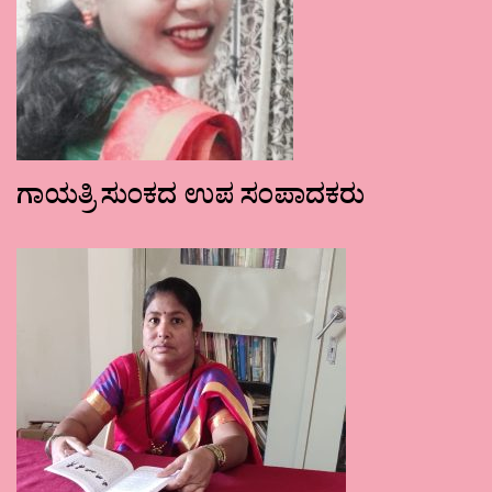
ಗಾಯತ್ರಿ ಸುಂಕದ ಉಪ ಸಂಪಾದಕರು