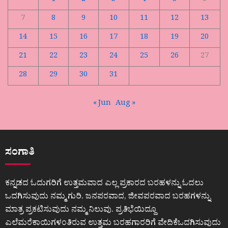
1
2
3
4
5
6
7
8
9
10
11
12
13
14
15
16
17
18
19
20
21
22
23
24
25
26
27
28
29
30
31
« Jun
Aug »
ಸಂಗಾತಿ
ಕನ್ನಡದ ಓದುಗರಿಗೆ ಉತ್ತಮವಾದ ಎಲ್ಲ ಪ್ರಕಾರದ ಬರಹಳನ್ನು ಓದಲು
ಒದಗಿಸುವುದು ನಮ್ಮ ಗುರಿ. ಜನಪರವಾದ, ಜೀವಪರವಾದ ಬರಹಗಳನ್ನು
ಮಾತ್ರ ಪ್ರಕಟಿಸುವುದು ನಮ್ಮ ನಿಲುವು. ಪ್ರತಿಭೆಯಿದ್ದೂ
ಎಲೆಮರೆಕಾಯಿಗಳಂತಿರುವ ಉತ್ತಮ ಬರಹಗಾರರಿಗೆ ವೇದಿಕೆಒದಗಿಸುವುದು