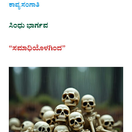
ಕಾವ್ಯ ಸಂಗಾತಿ
ಸಿಂಧು ಭಾರ್ಗವ
“ಸಮಾಧಿಯೊಳಗಿಂದ”