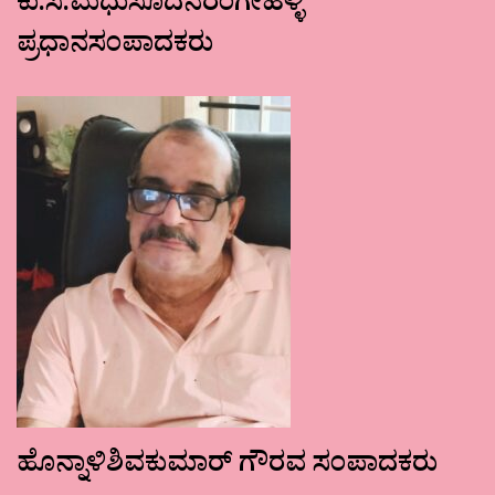
ಕು.ಸ.ಮಧುಸೂದನರಂಗೇಹಳ್ಳಿ
ಪ್ರಧಾನಸಂಪಾದಕರು
ಹೊನ್ನಾಳಿಶಿವಕುಮಾರ್ ಗೌರವ ಸಂಪಾದಕರು