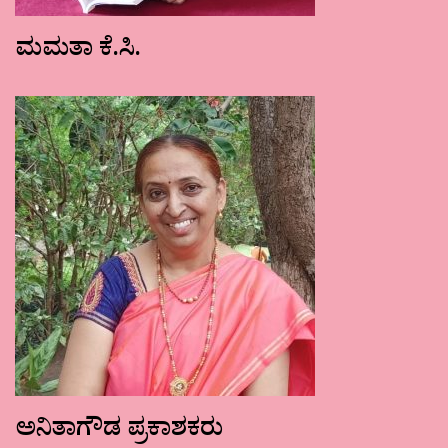
ಮಮತಾ ಕೆ.ಸಿ.
ಅನಿತಾಗೌಡ ಪ್ರಕಾಶಕರು