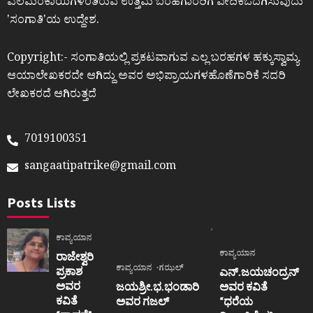
ಎಲೆಮರೆಕಾಯಿಗಳಂತಿರುವ ಉತ್ತಮ ಬರಹಗಾರರಿಗೆ ವೇದಿಕೆಒದಗಿಸುವುದು
ʼಸಂಗಾತಿʼಯ ಉದ್ದೇಶ.
Copyright:- ಸಂಗಾತಿಯಲ್ಲಿ ಪ್ರಕಟವಾಗುವ ಎಲ್ಲ ಬರಹಗಳ ಹಕ್ಕುಸ್ವಾಮ್ಯ
ಆಯಾಲೇಖಕರದೇ ಆಗಿದ್ದು ಅವರ ಅಭಿಪ್ರಾಯಗಳಹೊಣೆಗಾರಿಕೆ ಸದರಿ
ಲೇಖಕರದೆ ಆಗಿರುತ್ತದೆ
7019100351
sangaatipatrike@gmail.com
Posts Lists
ಕಾವ್ಯಯಾನ
ಕಾವ್ಯಯಾನ
ರಾಜೇಶ್ವರಿ
ಕಾವ್ಯಯಾನ
ಗಝಲ್
ಪ್ರಕಾಶ
ಎನ್.ಜಯಚಂದ್ರನ್
ಅವರ
ಜಯಶ್ರೀ.ಭ.ಭಂಡಾರಿ
ಅವರ ಕವಿತೆ
ಕವಿತೆ
ಅವರ ಗಜಲ್
“ಧರೆಯ