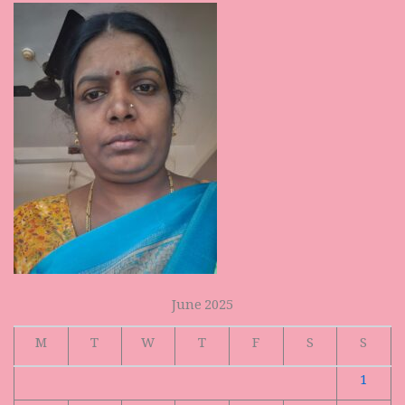
June 2025
M
T
W
T
F
S
S
1