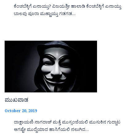
ಕೆಂಚಬೆಕ್ಕಿಗೆ ಏನಾಯ್ತು? ವಿಜಯಶ್ರೀ ಹಾಲಾಡಿ ಕೆಂಚಬೆಕ್ಕಿಗೆ ಏನಾಯ್ತು
ಬಾಲವು ಪೂರಾ ಮಣ್ಣಾಯ್ತು ಗಡಗಡ…
ಮುಖವಾಡ
October 20, 2019
ದಾಕ್ಷಾಯಣಿ ನಾಗರಾಜ್ ಮತ್ತೆ ಮುಸ್ಸಂಜೆಯಲಿ ಮುಸುಕಿನ ಗುದ್ದಾಟ
ಆಗಷ್ಟೇ ಮುದ್ದೆಯಾದ ಹಾಸಿಗೆಯಲಿ ನಲುಗಿದ…