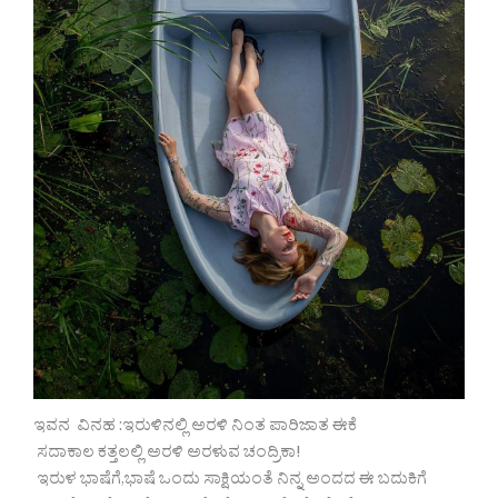
ಇವನ ವಿನಹ :ಇರುಳಿನಲ್ಲಿ ಅರಳಿ ನಿಂತ ಪಾರಿಜಾತ ಈಕೆ
ಸದಾಕಾಲ ಕತ್ತಲಲ್ಲಿ ಅರಳಿ ಅರಳುವ ಚಂದ್ರಿಕಾ!
ಇರುಳ ಭಾಷೆಗೆ,ಭಾಷೆ ಒಂದು ಸಾಕ್ಷಿಯಂತೆ ನಿನ್ನ ಅಂದದ ಈ ಬದುಕಿಗೆ