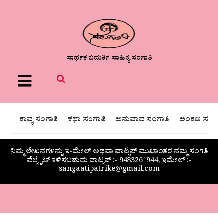
ಸಾರ್ಥಕ ಬದುಕಿಗೆ ಸಾಹಿತ್ಯ ಸಂಗಾತಿ
Menu
ಕಾವ್ಯ ಸಂಗಾತಿ
ಕಥಾ ಸಂಗಾತಿ
ಅನುವಾದ ಸಂಗಾತಿ
ಅಂಕಣ ಸಂಗಾ
ನಿಮ್ಮ ಲೇಖನಗಳನ್ನು ಇ-ಮೇಲ್ ಅಥವಾ ವಾಟ್ಸಪ್ ಮುಖಾಂತರ ನಮ್ಮ ಸಂಗತಿ
ವೆಬ್ಸೈಟ್ ಕಳಿಸಬಹುದು ವಾಟ್ಸಪ್‌ :- 9483261944, ಇಮೇಲ್ :-
sangaatipatrike@gmail.com