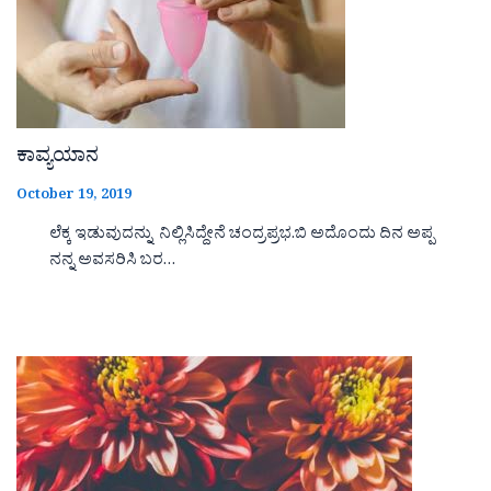
ಕಾವ್ಯಯಾನ
October 19, 2019
ಲೆಕ್ಕ ಇಡುವುದನ್ನು ನಿಲ್ಲಿಸಿದ್ದೇನೆ ಚಂದ್ರಪ್ರಭ.ಬಿ ಅದೊಂದು ದಿನ ಅಪ್ಪ
ನನ್ನ ಅವಸರಿಸಿ ಬರ…