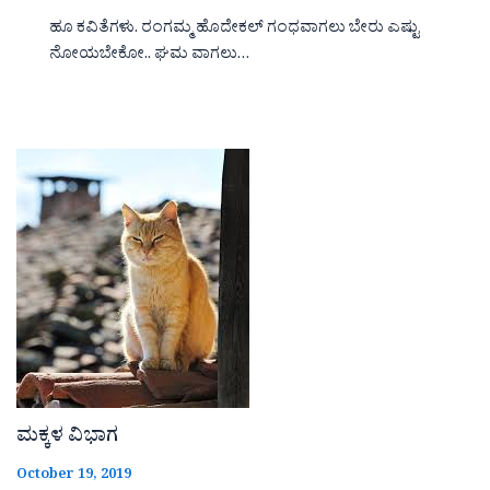
ಹೂ ಕವಿತೆಗಳು. ರಂಗಮ್ಮ ಹೊದೇಕಲ್ ಗಂಧವಾಗಲು ಬೇರು ಎಷ್ಟು
ನೋಯಬೇಕೋ.. ಘಮ ವಾಗಲು…
ಮಕ್ಕಳ ವಿಭಾಗ
October 19, 2019