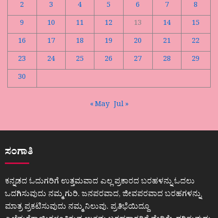
2
3
4
5
6
7
8
9
10
11
12
13
14
15
16
17
18
19
20
21
22
23
24
25
26
27
28
29
30
« May
Jul »
ಸಂಗಾತಿ
ಕನ್ನಡದ ಓದುಗರಿಗೆ ಉತ್ತಮವಾದ ಎಲ್ಲ ಪ್ರಕಾರದ ಬರಹಳನ್ನು ಓದಲು
ಒದಗಿಸುವುದು ನಮ್ಮ ಗುರಿ. ಜನಪರವಾದ, ಜೀವಪರವಾದ ಬರಹಗಳನ್ನು
ಮಾತ್ರ ಪ್ರಕಟಿಸುವುದು ನಮ್ಮ ನಿಲುವು. ಪ್ರತಿಭೆಯಿದ್ದೂ