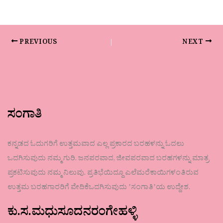
PREVIOUS
NEXT
ಸಂಗಾತಿ
ಕನ್ನಡದ ಓದುಗರಿಗೆ ಉತ್ತಮವಾದ ಎಲ್ಲ ಪ್ರಕಾರದ ಬರಹಳನ್ನು ಓದಲು
ಒದಗಿಸುವುದು ನಮ್ಮ ಗುರಿ. ಜನಪರವಾದ, ಜೀವಪರವಾದ ಬರಹಗಳನ್ನು ಮಾತ್ರ
ಪ್ರಕಟಿಸುವುದು ನಮ್ಮ ನಿಲುವು. ಪ್ರತಿಭೆಯಿದ್ದೂ ಎಲೆಮರೆಕಾಯಿಗಳಂತಿರುವ
ಉತ್ತಮ ಬರಹಗಾರರಿಗೆ ವೇದಿಕೆಒದಗಿಸುವುದು ʼಸಂಗಾತಿʼಯ ಉದ್ದೇಶ.
ಕು.ಸ.ಮಧುಸೂದನರಂಗೇಹಳ್ಳಿ