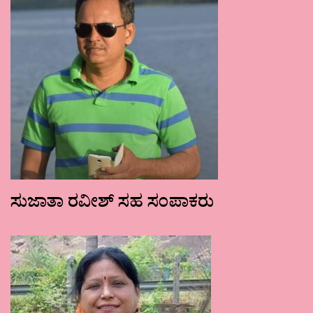
ಸುಜಾತಾ ರವೀಶ್ ಸಹ ಸಂಪಾಕರು