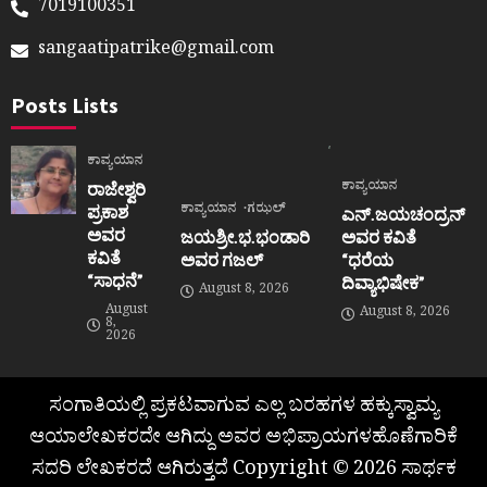
7019100351
sangaatipatrike@gmail.com
Posts Lists
ಕಾವ್ಯಯಾನ
ಕಾವ್ಯಯಾನ
ರಾಜೇಶ್ವರಿ
ಕಾವ್ಯಯಾನ
ಗಝಲ್
ಪ್ರಕಾಶ
ಎನ್.ಜಯಚಂದ್ರನ್
ಅವರ
ಜಯಶ್ರೀ.ಭ.ಭಂಡಾರಿ
ಅವರ ಕವಿತೆ
ಕವಿತೆ
ಅವರ ಗಜಲ್
“ಧರೆಯ
“ಸಾಧನೆ”
ದಿವ್ಯಾಭಿಷೇಕ”
August 8, 2026
August
August 8, 2026
8,
2026
ಸಂಗಾತಿಯಲ್ಲಿ ಪ್ರಕಟವಾಗುವ ಎಲ್ಲ ಬರಹಗಳ ಹಕ್ಕುಸ್ವಾಮ್ಯ
ಆಯಾಲೇಖಕರದೇ ಆಗಿದ್ದು ಅವರ ಅಭಿಪ್ರಾಯಗಳಹೊಣೆಗಾರಿಕೆ
ಸದರಿ ಲೇಖಕರದೆ ಆಗಿರುತ್ತದೆ Copyright © 2026 ಸಾರ್ಥಕ