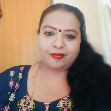
ಲೀಲಾ
ಗುರುರಾಜ್
ಅವರ
ಕವಿತೆ-
ಸೈಕಲ್