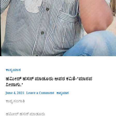
ಕಾವ್ಯಯಾನ
ಹಮೀದ್ ಹಸನ್ ಮಾಡೂರು ಅವರ ಕವಿತೆ-ʼಮಾನವ
ನೀನಾಗು.ʼ
June 4, 2025
Leave a Comment
ಕಾವ್ಯಯಾನ
ಕಾವ್ಯ ಸಂಗಾತಿ
ಹಮೀದ್ ಹಸನ್ ಮಾಡೂರು