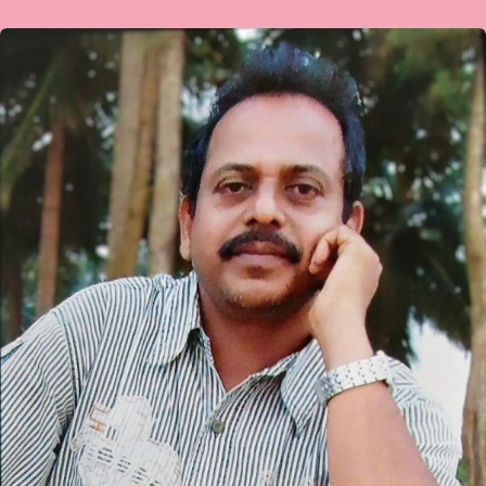
ಹಮೀದ್
ಹಸನ್
ಮಾಡೂರು
ಅವರ
ಕವಿತೆ-
ʼಮಾನವ
ನೀನಾಗು.ʼ