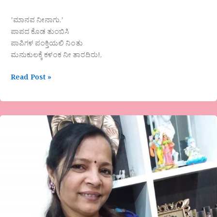
ʼಮಾನವ ನೀನಾಗು.ʼ
ಪಾಪದ ಕೊಡ ತುಂಬಿಸಿ
ಪಾಪಿಗಳ ಪಂಕ್ತಿಯಲಿ ನಿಂತು
ಮನುಕುಲಕ್ಕೆ ಕಳಂಕ ನೀ ತಾರದಿರು!,
Read Post »
“ಭಾವಜೀವಿಯ
ನೋವಿಗೆ
ನಲಿವಿನ
ಮುಲಾಮು”ಜಯಶ್ರೀ.ಅಬ್ಬಿಗೇರಿ
ಅವರ
ಲೇಖನ