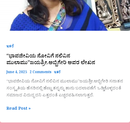
ಇತರೆ
“ಭಾವಜೀವಿಯ ನೋವಿಗೆ ನಲಿವಿನ
ಮುಲಾಮು”ಜಯಶ್ರೀ.ಅಬ್ಬಿಗೇರಿ ಅವರ ಲೇಖನ
June 4, 2025
2 Comments
ಇತರೆ
“ಭಾವಜೀವಿಯ ನೋವಿಗೆ ನಲಿವಿನ ಮುಲಾಮು”ಜಯಶ್ರೀ.ಅಬ್ಬಿಗೇರಿ ಸನಾತನ
ಸಂಸ್ಕೃತಿಯ ಹೆಸರಿನಲ್ಲಿ ಹೆಣ್ಣು ತನ್ನನ್ನು ತಾನು ಬದಲಾವಣೆಗೆ ಒಡ್ಡಿಕೊಳ್ಳದಂತೆ
ಸಮಾಜದ ವಿರುದ್ಧ ದನಿ ಎತ್ತದಂತೆ ಎಚ್ಚರವಹಿಸಲಾಗುತ್ತದೆ.
Read Post »