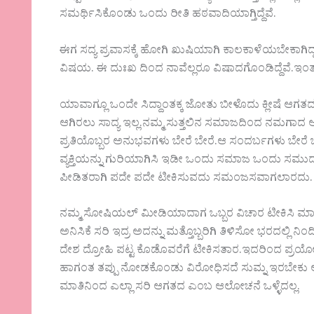
ಸಮರ್ಥಿಸಿಕೊಂಡು ಒಂದು ರೀತಿ ಹಠವಾದಿಯಾಗ್ತಿದ್ದೆವೆ.
ಈಗ ಸದ್ಯ ಪ್ರವಾಸಕ್ಕೆ ಹೋಗಿ ಖುಷಿಯಾಗಿ ಕಾಲಕಾಳೆಯಬೇಕಾಗಿದ್
ವಿಷಯ. ಈ ದುಃಖ ದಿಂದ ನಾವೆಲ್ಲರೂ ವಿಷಾದಗೊಂಡಿದ್ದೆವೆ.
ಯಾವಾಗ್ಲೂ ಒಂದೇ ಸಿದ್ದಾಂತಕ್ಕ ಜೋತು ಬೀಳೊದು ಕ್ಲೀಷೆ ಆಗತ
ಆಗಿರಲು ಸಾದ್ಯ ಇಲ್ಲ.ನಮ್ಮ ಸುತ್ತಲಿನ ಸಮಾಜದಿಂದ ನಮಗಾದ ಅ
ಪ್ರತಿಯೊಬ್ಬರ ಅನುಭವಗಳು ಬೇರೆ ಬೇರೆ.ಆ ಸಂದರ್ಬಗಳು ಬೇರ
ವ್ಯಕ್ತಿಯನ್ನು ಗುರಿಯಾಗಿಸಿ ಇಡೀ ಒಂದು ಸಮಾಜ ಒಂದು ಸಮುದ
ಪೀಡಿತರಾಗಿ ಪದೇ ಪದೇ ಟೀಕಿಸುವದು ಸಮಂಜಸವಾಗಲಾರದು.
ನಮ್ಮ ಸೋಷಿಯಲ್ ಮೀಡಿಯಾದಾಗ ಒಬ್ಬರ ವಿಚಾರ ಟೀಕಿಸಿ ಮಾತಾಡ
ಅನಿಸಿಕೆ ಸರಿ ಇದ್ರ ಅದನ್ನು ಮತ್ತೊಬ್ಬರಿಗಿ ತಿಳಿಸೋ ಭರದಲ್ಲಿ
ದೇಶ ದ್ರೋಹಿ ಪಟ್ಟ ಕೊಡೊವರೆಗೆ ಟೀಕಿಸತಾರ.ಇದರಿಂದ ಪ್ರಯೋಜ
ಹಾಗಂತ ತಪ್ಪು ನೋಡಕೊಂಡು ವಿರೋಧಿಸದೆ ಸುಮ್ನ ಇರಬೇಕು ಅಂ
ಮಾತಿನಿಂದ ಎಲ್ಲಾ ಸರಿ ಆಗತದ ಎಂಬ ಆಲೋಚನೆ ಒಳ್ಳೆದಲ್ಲ.