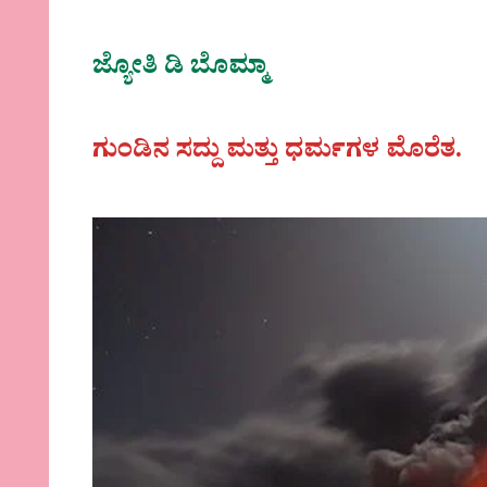
ಜ್ಯೋತಿ ಡಿ ಬೊಮ್ಮಾ
ಗುಂಡಿನ ಸದ್ದು ಮತ್ತು ಧರ್ಮಗಳ ಮೊರೆತ.