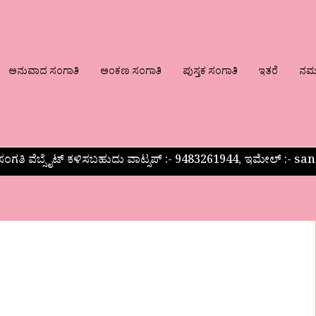
ಅನುವಾದ ಸಂಗಾತಿ
ಅಂಕಣ ಸಂಗಾತಿ
ಪುಸ್ತಕ ಸಂಗಾತಿ
ಇತರೆ
ನಮ್ಮ
ಂಗತಿ ವೆಬ್ಸೈಟ್ ಕಳಿಸಬಹುದು ವಾಟ್ಸಪ್‌ :- 9483261944, ಇಮೇಲ್ :-