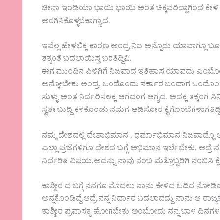
ಚೀನಾ ಇಂಡಿಯಾ ಭಾಯಿ ಭಾಯಿ ಅಂತ ಚಿಕ್ಕವರಿದ್ದಾಗಿಂದ ಕೇಳಿ
ಅರಗಿಸಿಕೊಳ್ಳಬೆಕಾಗ್ಯಾದ.
ಇವೆಲ್ಲ ಹೇಳಲಿಕ್ಕ ಕಾರಣ ಅಂದ್ರ ನಿಜ ಅನ್ನೊದು ಯಾವಾಗ್ಲೂ ಬೂದಿ
ತಕ್ಕಂತೆ ಬದಲಾಯಿಸ್ತ ಬರತಿದ್ದಿವಿ.
ಈಗ ಮುಂದಿನ ಪಿಳಿಗಿಗೆ ನಿಜವಾದ ಇತಿಹಾಸ ಯಾವದು ಎಂಬೋದೆ ಒಂದ
ಅನ್ಕೋಬೇಕು ಅಂದ್ರ, ಒಂದೊಂದು ಸರ್ಕಾರ ಬಂದಾಗ ಒಂದೊಂ
ಸುಳ್ಳು ಅಂತ ನಿರ್ದರಿಸಲಕ್ಕ ಆಗದಂಗ ಆಗ್ಯದ. ಅದಕ್ಕ ತಕ್ಕಂಗ ಸ
ಸ್ವತಃ ಬುದ್ದಿ ಕಳಕೊಂಡು ನಮಗ ಆಡಿಸೋರ ಕೈಗೊಂಬೆಗಳಾಗತಿದ್ದಿ
ನಮ್ಮ ದೇಶದಲ್ಲಿ ದೇಶಾಭಿಮಾನ , ಧರ್ಮಾಭಿಮಾನ ನಿಜವಾದ್ದ
ಎಲ್ಲಾ ಪ್ರಜೆಗಳಿಗೂ ದೇಶದ ಬಗ್ಗೆ ಅಭಿಮಾನ ಇರ್ಲೆಬೇಕು. ಆದ್
ನಿರ್ದರಿತ ವಿಷಯ.ಅದನ್ನು ನಾವು ನಂಬಿ ಮತ್ತೊಬ್ಬರಿಗಿ ನಂಬಿಸಿ ಕ್
ಕಾಶ್ಮೀರ ದ ಬಗ್ಗೆ ನನಗೂ ಮೊದಲು ನಾನು ಕೇಳಿದ ಓದಿದ ನೋ
ಅನ್ನಕೊಂಡಿದ್ದೆ.ಆದ್ರೆ ನನ್ನ ನಿರ್ದಾರ ಬದಲಾದದ್ದು ನಾನು ಆ ರಾಜ್ಯಕ
ಕಾಶ್ಮೀರ ಪ್ರವಾಸಕ್ಕ ಹೋಗಬೇಕು ಅಂಬೋದು ನನ್ನ ಬಾಳ ದಿನಗಳ ಆಸೆ