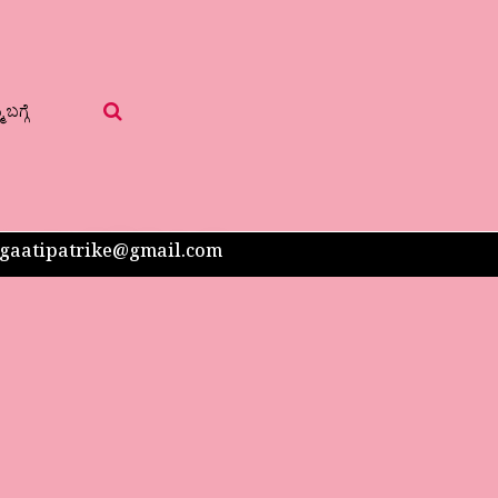
 ಬಗ್ಗೆ
 sangaatipatrike@gmail.com