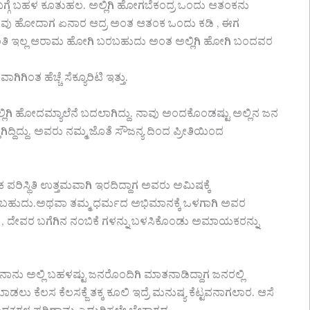
 ಬಗ್ಗೆ ಬಹಳ ಕೂತುಹಲ. ಅಲ್ಲಿಗಿ ಹೋಗಬೆಕಂದ್ರ ಒಂದು ಆತಂಕನು
 ನಾವು ಹೋದಾಗ ಏನಾರ ಆದ್ರ ಅಂತ ಆತಂಕ ಒಂದು ಕಡಿ , ಈಗ
 ಚಿಂತಿ ಇಲ್ಲ ಆರಾಮ ಹೋಗಿ ಬರಬಹುದು ಅಂತ ಅಲ್ಲಿಗಿ ಹೋಗಿ ಬಂದವರ
 ಹೆಚ್ಚೆ ಸೆಕ್ಯೂರಿಟಿ ಇತ್ತು.
ಲ್ಲಿಗಿ ಹೋದಮ್ಯಾಲೆನೆ ಬದಲಾಗಿದ್ದು. ನಾವು ಅಂದಕೊಂಡಷ್ಟು ಅಲ್ಲಿನ ಜನ
ಿದ್ದಿದ್ದು. ಅವರು ನಮ್ಮ ಜೊತೆ ಸೌಜನ್ಯ ದಿಂದ ಪ್ರೀತಿಯಿಂದ
ಪರಿಸ್ಥಿತಿ ಉತ್ತಮವಾಗಿ ಇರದಿದ್ದಾಗ ಅವರು ಅಮಿಷಕ್ಕೆ
ಿರಬಹುದು.ಅಥವಾ ತಮ್ಮ ಧರ್ಮದ ಅಭಿಮಾನಕ್ಕೆ ಒಳಗಾಗಿ ಅವರ
ತೆ , ದೇವರ ಬಗೆಗಿನ ನಂಬಿಕೆ ಗಳನ್ನು ಬಳಸಿಕೊಂಡು ಅಮಾಯಕರನ್ನು
ಾರೆ.ನಾನು ಅಲ್ಲಿ ಬಹಳಷ್ಟು ಜನರೊಂದಿಗಿ ಮಾತನಾಡಿದ್ದಾಗ ಜನರಲ್ಲಿ
 ಕೆಲಸ ಕೆಲಸಕ್ಜೆ ತಕ್ಕ ಕೂಲಿ ಇದ್ರೆ ಮನುಷ್ಯ ಕೆಟ್ಟವನಾಗಲಾರ. ಆಸೆ