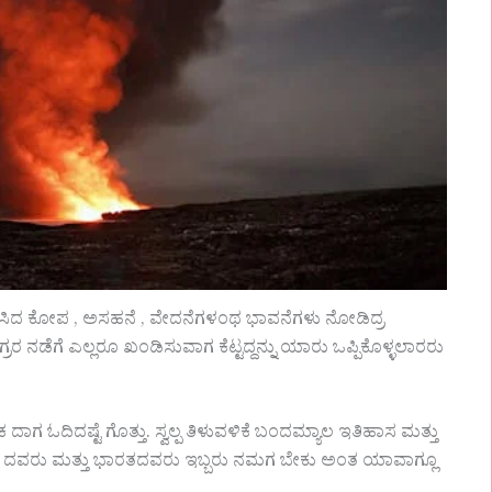
ಭವಿಸಿದ ಕೋಪ , ಅಸಹನೆ , ವೇದನೆಗಳಂಥ ಭಾವನೆಗಳು ನೋಡಿದ್ರ
 ನಡೆಗೆ ಎಲ್ಲರೂ ಖಂಡಿಸುವಾಗ ಕೆಟ್ಟದ್ದನ್ನು ಯಾರು ಒಪ್ಪಿಕೊಳ್ಳಲಾರರು
ತಕ ದಾಗ ಓದಿದಷ್ಟೆ ಗೊತ್ತು. ಸ್ವಲ್ಪ ತಿಳುವಳಿಕೆ ಬಂದಮ್ಯಾಲ ಇತಿಹಾಸ ಮತ್ತು
ಸ್ತಾನ ದವರು ಮತ್ತು ಭಾರತದವರು ಇಬ್ಬರು ನಮಗ ಬೇಕು ಅಂತ ಯಾವಾಗ್ಲೂ