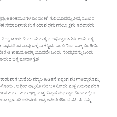
ದವ್ರು ಆತಂಕವಾದಿಗಳ ಬಂದೂಕಿಗೆ ಗುರಿಯಾದದ್ದು ತೀವ್ರ ದುಃಖದ
ಇಂತಹ ಸಮಾಜಘಾತುಕರಿಗೆ ಯಾವ ಧರ್ಮದಲ್ಲೂ ಕ್ಷಮೆ ಇರಲಾರದು.
ದ.ಸಿದ್ದಾಂತಗಳು ಕೇವಲ ಮನುಷ್ಯ ನ ಅಭಿಪ್ರಾಯಗಳು. ಅವೇ ಸತ್ಯ
ನುಭವದಿಂದ ನಾವು ಒಳ್ಳೆದು ಕೆಟ್ಟದು ಎಂಬ ನಿರ್ಣಯಕ್ಕ ಬರತೀವಿ.
ೆ ಬೇರೆ ಆಗಿರತಾವ.ಅದಕ್ಕ ಯಾವದೇ ಒಂದು ಸಂದಭವನ್ನು ಒಂದು
ಾಯದ ಬಗ್ಗೆ ಪೂರ್ವಾಗ್ರಹ
ುವಾಗ ಭಾಷೆಯ ಮ್ಯಾಲ ಹಿಡಿತನೆ ಇಲ್ದಂಗ ವರ್ತಿಸತಿದ್ದಾರ.ತಮ್ಮ
 ನಿಂದಿಸೋದು , ಅಶ್ಲೀಲ ಅನ್ನಿಸೊ ಪದ ಬಳಸೋದು ಮತ್ತ ಎದುರಿನವರಿಗಿ
ನ ಏನು. ..ಏನು ಇಲ್ಲ. ಮತ್ತ ಹೆಚ್ಚುವ ಮನಸ್ಥಾಪ.ಕೋಮುದ್ವೇಶ.
ತಲ್ಲ.ಖಂಡಿಸಲೇಬೇಕು.ಆದ್ರ ಅತೀರೇಕದಿಂದ ವರ್ತಿಸಿ ನಮ್ಮ