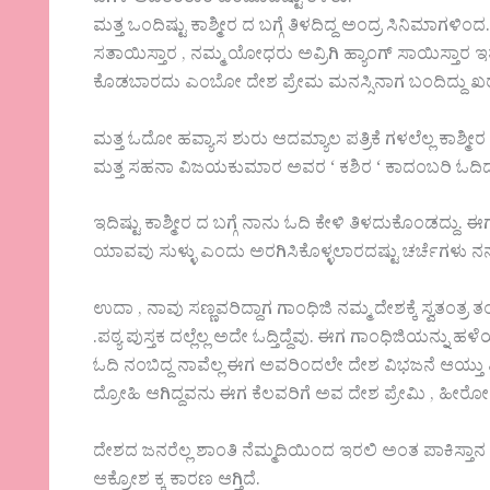
ಜಗಳ ಆಡತಿರತಾರ ಎಂಬೊದಿಷ್ಟು ತಿಳಿತು.
ಮತ್ತ ಒಂದಿಷ್ಟು ಕಾಶ್ಮೀರ ದ ಬಗ್ಗೆ ತಿಳದಿದ್ದ ಅಂದ್ರ ಸಿನಿಮಾಗಳಿಂ
ಸತಾಯಿಸ್ತಾರ , ನಮ್ಮ ಯೋಧರು ಅವ್ರಿಗಿ ಹ್ಯಾಂಗ್ ಸಾಯಿಸ್ತಾರ ಇತ
ಕೊಡಬಾರದು ಎಂಬೋ ದೇಶ ಪ್ರೇಮ ಮನಸ್ಸಿನಾಗ ಬಂದಿದ್ದು ಖರ
ಮತ್ತ ಓದೋ ಹವ್ಯಾಸ ಶುರು ಆದಮ್ಯಾಲ ಪತ್ರಿಕೆ ಗಳಲೆಲ್ಲ ಕಾಶ್ಮೀರ ದ 
ಮತ್ತ ಸಹನಾ ವಿಜಯಕುಮಾರ ಅವರ ‘ ಕಶಿರ ‘ ಕಾದಂಬರಿ ಓದಿದ್ದ ಮ್ಯ
ಇದಿಷ್ಟು ಕಾಶ್ಮೀರ ದ ಬಗ್ಗೆ ನಾನು ಓದಿ ಕೇಳಿ ತಿಳದುಕೊಂಡದ
ಯಾವವು ಸುಳ್ಳು ಎಂದು ಅರಗಿಸಿಕೊಳ್ಳಲಾರದಷ್ಟು ಚರ್ಚೆಗಳು ನನ್
ಉದಾ , ನಾವು ಸಣ್ಣವರಿದ್ದಾಗ ಗಾಂಧಿಜಿ ನಮ್ಮ ದೇಶಕ್ಕೆ ಸ್ವತಂತ್ರ
.ಪಠ್ಯ ಪುಸ್ತಕ ದಲ್ಲೆಲ್ಲ ಅದೇ ಓದ್ತಿದ್ದೆವು. ಈಗ ಗಾಂಧಿಜಿಯನ್ನು
ಓದಿ ನಂಬಿದ್ದ ನಾವೆಲ್ಲ ಈಗ ಅವರಿಂದಲೇ ದೇಶ ವಿಭಜನೆ ಆಯ್ತು
ದ್ರೋಹಿ ಆಗಿದ್ದವನು ಈಗ ಕೆಲವರಿಗೆ ಅವ ದೇಶ ಪ್ರೇಮಿ , ಹೀರೋ
ದೇಶದ ಜನರೆಲ್ಲ ಶಾಂತಿ ನೆಮ್ಮದಿಯಿಂದ ಇರಲಿ ಅಂತ ಪಾಕಿಸ್ತಾ
ಆಕ್ರೋಶ ಕ್ಕ ಕಾರಣ ಆಗ್ತಿದೆ.