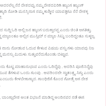
ದ.ಅದರಲೆಲ್ಲ ನೆರೆ ದೇಶದವ್ರು ನಮ್ಮ ದೇಶದವಿರಿಗಿ ಹ್ಯಾಂಗ ಹ್ಯಾಂಗ್
್ಯಾದಿ ನೋಡಿ ಮನಸ್ಸಿನಾಗ ನಮ್ಮ ಕಾಶ್ಮೀರ ಯಾವತ್ತಿಗೂ ನೆರೆ ದೇಶಕ್ಕ
ೆ.
ಸುದ್ದಿ ಓದಿ ಅಲ್ಲಿ ಜನ ಹ್ಯಾಂಗ ಬದುಕ್ತಾರಪ್ಪ ಎಂದು ಚಿಂತಿ ಆಗತಿತ್ತು.
ಾಲಂತೂ ಅಲ್ಲಿನ ಮುಸ್ಲಿಮ್ ರ ಮ್ಯಾಲ ಸಿಟ್ಟು ಬಂದಿದ್ದಂತೂ ಸುಳ್ಳಲ್ಲ.
್ದು. ಈಗ ನಾನು ನೋಡುವ ಓದುವ ಕೇಳುವ ವಿಷಯ ವಸ್ತು ಗಳು ಯಾವವು ನಿಜ
ನ ಮನಸ್ಸು ಮಿದುಳು ಸುತ್ತುವರೆದುಕೊಂಡು ಬಿಟ್ಟಾವ.
 ತಂದು ಕೊಟ್ಟ ಮಾಹಾನುಭಾವ ಎಂದು ಓದಿದ್ದೆವು , ಆದರಿಸಿ ಪೂಜಿಸಿದ್ದೆವು
 ಹಳೆಯುವ ತೆಗಳುವ ಒಂದು ಗುಂಪು . ಅವರಿಂದಲೇ ಸ್ವಾತಂತ್ರ್ಯ ಸಿಗ್ತು ಎಂದು
 ಎಂಬುದು ಕೇಳಬೇಕಾಗ್ಯಾದ. ಗಾಂಧಿಜಿಗೆ ಕೊಂದ ಗೋಡ್ಸೆ ಆಗ ದೇಶ
.
ನ , ಬಾಂಗ್ಲಾದೇಶ ಅಂತ ವಿಭಜನೆ ಮಾಡಿದ್ದ ಅಂದಿನವರ ನಡೆ ಈಗ