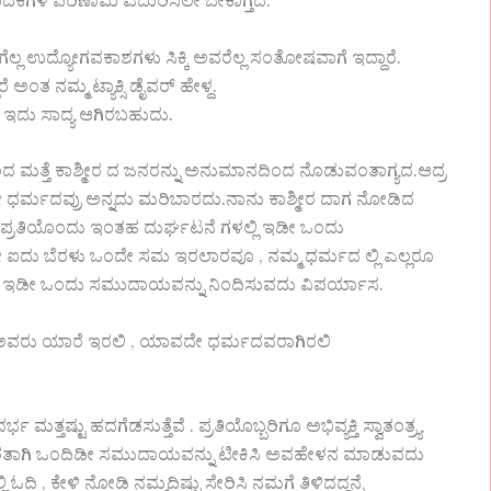
ಧಕ ಭಾದಕಗಳ ಪರಿಣಾಮ ಎದುರಿಸಲೇ ಬೇಕಾಗ್ತದ.
ಗೆಲ್ಲ ಉದ್ಯೋಗವಕಾಶಗಳು ಸಿಕ್ಕಿ ಅವರೆಲ್ಲ ಸಂತೋಷವಾಗೆ ಇದ್ದಾರೆ.
ಅಂತ ನಮ್ಮ ಟ್ಯಾಕ್ಸಿ ಡೈವರ್ ಹೇಳ್ದ.
 ಇದು ಸಾದ್ಯ ಆಗಿರಬಹುದು.
ಂದ ಮತ್ತೆ ಕಾಶ್ಮೀರ ದ ಜನರನ್ನು ಅನುಮಾನದಿಂದ ನೊಡುವಂತಾಗ್ಯದ.ಆದ್ರ
 ಧರ್ಮದವ್ರು ಅನ್ನದು ಮರಿಬಾರದು.ನಾನು ಕಾಶ್ಮೀರ ದಾಗ ನೋಡಿದ
ರು. ಪ್ರತಿಯೊಂದು ಇಂತಹ ದುರ್ಘಟನೆ ಗಳಲ್ಲಿ ಇಡೀ ಒಂದು
ಮದೇ ಐದು ಬೆರಳು ಒಂದೇ ಸಮ ಇರಲಾರವೂ , ನಮ್ಮ ಧರ್ಮದ ಲ್ಲಿ ಎಲ್ಲರೂ
ದ ಇಡೀ ಒಂದು ಸಮುದಾಯವನ್ನು ನಿಂದಿಸುವದು ವಿಪರ್ಯಾಸ.
.ಅವರು ಯಾರೆ ಇರಲಿ , ಯಾವದೇ ಧರ್ಮದವರಾಗಿರಲಿ
ತಷ್ಟು ಹದಗೆಡಸುತ್ತೆವೆ . ಪ್ರತಿಯೊಬ್ಬರಿಗೂ ಅಭಿವ್ಯಕ್ತಿ ಸ್ವಾತಂತ್ರ್ಯ
ಇದೆ. ಹೊರತಾಗಿ ಒಂದಿಡೀ ಸಮುದಾಯವನ್ನು ಟೀಕಿಸಿ ಅವಹೇಳನ ಮಾಡುವದು
ಿ ಓದಿ , ಕೇಳಿ ನೋಡಿ ನಮ್ಮದಿಷ್ಟು ಸೇರಿಸಿ ನಮಗೆ ತಿಳಿದದ್ದನ್ನೆ