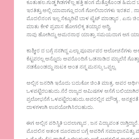
ಕೂತುಹಲ.ಗುಡ್ಡ ಗಿಡಗಳೆಲ್ಲ ಹತ್ತಿ ಹಂಗ ಮೆತ್ತೊಕೊಂಡ ಹಿಮದ
ಇರತಿತ್ತು.ಅಲ್ಲಿ ಯಾವಾಗ್ಲೂ ದಂಗೆ ಗೋಲಿಬಾರಗಳು ಇರತವ ,
ಮೊದಲಿನಂಗ ಇಲ್ಲ ಸೆಕ್ಯೂರಿಟಿ ಬಾಳ ಟೈಟ್ ಮಾಡ್ಯಾರ , ಏನು
ಮಾತು ಕೇಳಿ ಪ್ರವಾಸ ಹೋಗಲಿಕ್ಕ ತಯ್ಯಾರ ಆದ್ವಿ.
ನಾವು ಹೋಗಿದ್ದು ಅಮರನಾಥ ಯಾತ್ರಾ ಸಮಯದಾಗ ಆಗ ಯಾವಾಗಿಗಿಂತ
ಕಾಶ್ಮೀರ ದ ಬಗ್ಗೆ ನನಗಿದ್ದ ಎಲ್ಲಾ ಪೂರ್ವಾಪರ ಆಲೋಚನೆಗಳು ಅ
ಕೆಟ್ಟವರಲ್ಲ ಅನ್ನೊದು ಅವರೊಂದಿಗೆ ಒಡನಾಡಿದ ಮ್ಯಾಲೆನೆ ಗೊತ್ತಾಗ
ನಡಕೊಂಡದ್ದು ನಾಟಕ ಅಂತ ನನ್ನ ಮನಸ್ಸು ಒಪ್ಪಲ್ಲ.
ಅಲ್ಲಿನ ಜನರಿಗಿ ಇರೊದು ಬದುಕೋ ಚಿಂತಿ ಮಾತ್ರ. ಅವರ ಆರ್ಥಿಕ 
ಒಳಪಟ್ಟಿರಬಹುದು.ನೆರೆ ರಾಜ್ಯದ ಆಮಿಷಗಳ ಆಸೆಗೆ ಬಲಿಯಾಗ
ಪ್ರಲೋಭನೆಗೆ ಒಳಪಟ್ಟಿರಬಹುದು.ಅವರಲ್ಲಿನ ಮೌಡ್ಯ , ಅನಕ್ಷರ
ದಾಳಗಳಾಗಿ ಉಪಯೋಗಿಸಿರಬಹುದು.
ಈಗ ಅಲ್ಲಿನ ಪರಿಸ್ಥಿತಿ ಬದಲಾಗ್ಯಾದ , ಜನ ವಿದ್ಯಾವಂತ ರಾಗ್ತಿದ್ದ
ಮೊದಲಿನ ಆತಂಕ ದೂರವಾದ ಬಗ್ಗೆ ಅವರಿಗೆ ಸಮಾಧಾನವಿತ್ತು.ಮಾಡಲು