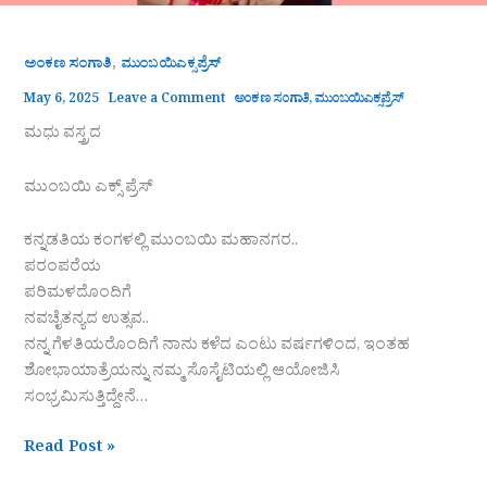
,
ಅಂಕಣ ಸಂಗಾತಿ
ಮುಂಬಯಿಎಕ್ಸಪ್ರೆಸ್
May 6, 2025
Leave a Comment
ಅಂಕಣ ಸಂಗಾತಿ
,
ಮುಂಬಯಿಎಕ್ಸಪ್ರೆಸ್
ಮಧು ವಸ್ತ್ರದ
ಮುಂಬಯಿ ಎಕ್ಸ್‌ ಪ್ರೆಸ್
ಕನ್ನಡತಿಯ ಕಂಗಳಲ್ಲಿ ಮುಂಬಯಿ ಮಹಾನಗರ..
ಪರಂಪರೆಯ
ಪರಿಮಳದೊಂದಿಗೆ
ನವಚೈತನ್ಯದ ಉತ್ಸವ..
ನನ್ನ ಗೆಳತಿಯರೊಂದಿಗೆ ನಾನು ಕಳೆದ ಎಂಟು ವರ್ಷಗಳಿಂದ, ಇಂತಹ
ಶೋಭಾಯಾತ್ರೆಯನ್ನು ನಮ್ಮ ಸೊಸೈಟಿಯಲ್ಲಿ ಆಯೋಜಿಸಿ
ಸಂಭ್ರಮಿಸುತ್ತಿದ್ದೇನೆ…
Read Post »