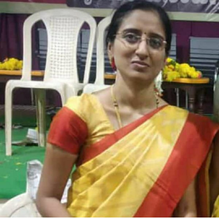
ಯಡಹಳ್ಳಿಮಠ
ಅವರ
ಗಜಲ್