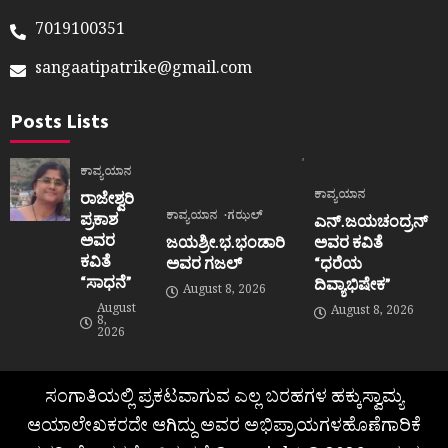
7019100351
sangaatipatrike@gmail.com
Posts Lists
ಕಾವ್ಯಯಾನ
ಕಾವ್ಯಯಾನ
ರಾಜೇಶ್ವರಿ
ಕಾವ್ಯಯಾನ
ಗಝಲ್
ಪ್ರಕಾಶ
ಎನ್.ಜಯಚಂದ್ರನ್
ಅವರ
ಜಯಶ್ರೀ.ಭ.ಭಂಡಾರಿ
ಅವರ ಕವಿತೆ
ಕವಿತೆ
ಅವರ ಗಜಲ್
“ಧರೆಯ
“ಸಾಧನೆ”
ದಿವ್ಯಾಭಿಷೇಕ”
August 8, 2026
August
August 8, 2026
8,
2026
ಸಂಗಾತಿಯಲ್ಲಿ ಪ್ರಕಟವಾಗುವ ಎಲ್ಲ ಬರಹಗಳ ಹಕ್ಕುಸ್ವಾಮ್ಯ
ಆಯಾಲೇಖಕರದೇ ಆಗಿದ್ದು ಅವರ ಅಭಿಪ್ರಾಯಗಳಹೊಣೆಗಾರಿಕೆ