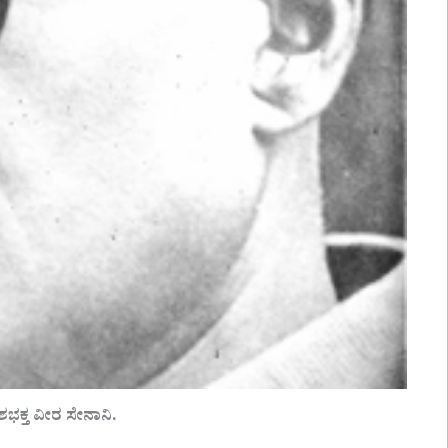
ಕ್ತ ವೀರ ಸೇನಾನಿ.