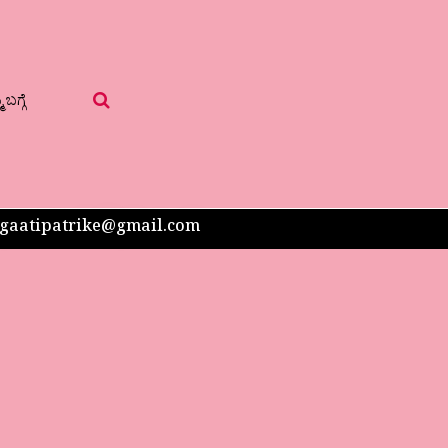
 ಬಗ್ಗೆ
 sangaatipatrike@gmail.com