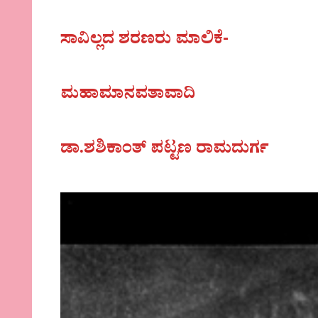
ಸಾವಿಲ್ಲದ ಶರಣರು ಮಾಲಿಕೆ-
ಮಹಾಮಾನವತಾವಾದಿ
ಡಾ.ಶಶಿಕಾಂತ್‌ ಪಟ್ಟಣ ರಾಮದುರ್ಗ