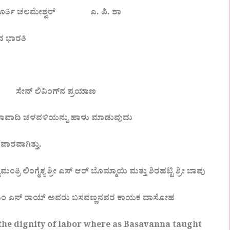
ಯಮೂರ್ತಿ ಚಲಮೇಶ್ವರ್ ಎ. ಪಿ. ಶಾ
ದ ಭಾರತಿ
ೇನ್ ಲಿವಿಂಗ್‌ನ ಪ್ರಯಾಣ
ಾದಿ ಚಳವಳಿಯನ್ನು ಹಾಳು ಮಾಡುವುದು
ಾರವಾಗಿತ್ತು.
ರಿ ಲಿಂಗೈಕ್ಯ ಶ್ರೀ ಎಸ್ ಆರ್ ಬೊಮ್ಮಾಯಿ ಮತ್ತು ಶಿರಹಟ್ಟಿ ಶ್ರೀ ಬಾಪು
ಿದ ಎಂ ಎನ್ ರಾಯ್ ಅವರು ಬಸವಣ್ಣನವರ ಕಾಯಕ ದಾಸೋಹ
s the dignity of labor where as Basavanna taught