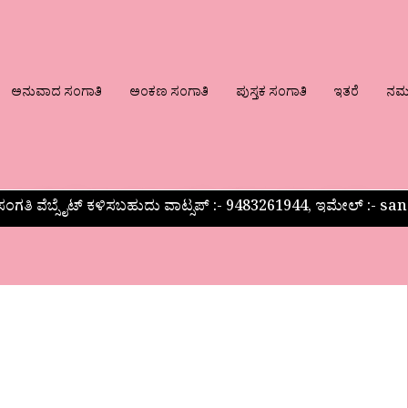
ಅನುವಾದ ಸಂಗಾತಿ
ಅಂಕಣ ಸಂಗಾತಿ
ಪುಸ್ತಕ ಸಂಗಾತಿ
ಇತರೆ
ನಮ್ಮ
ಂಗತಿ ವೆಬ್ಸೈಟ್ ಕಳಿಸಬಹುದು ವಾಟ್ಸಪ್‌ :- 9483261944, ಇಮೇಲ್ :-