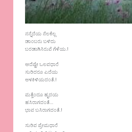
ನನ್ನೆದೆಯ ನೆಲಕೆಲ್ಲ
ಡಾಂಬರು ಬಳಿದು
ಬರಡಾಗಿಸಿರುವೆ ಗೆಳೆಯ.!
ಅದೆಷ್ಟೇ ಒಲವಧಾರೆ
ಸುರಿದರೂ ಎದೆಯ
ಆಳಕಿಳಿಯದಂತೆ.!
ಮತ್ತೆಂದೂ ಹೃದಯ
ಹಸಿರಾಗದಂತೆ…
ಭಾವ ಬಸಿರಾಗದಂತೆ.!
ಸುರಿವ ಪ್ರೇಮಧಾರೆ