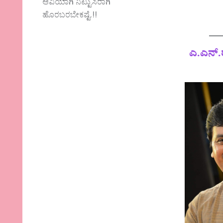
ಆವಿಯಾಗಿ ನಿಟ್ಟುಸಿರಾಗಿ
ಹೊರಬರಬೇಕಷ್ಟೆ.!!
ಎ.ಎನ್.ರ