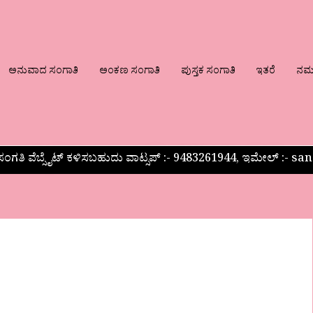
ಅನುವಾದ ಸಂಗಾತಿ
ಅಂಕಣ ಸಂಗಾತಿ
ಪುಸ್ತಕ ಸಂಗಾತಿ
ಇತರೆ
ನಮ್ಮ
ಂಗತಿ ವೆಬ್ಸೈಟ್ ಕಳಿಸಬಹುದು ವಾಟ್ಸಪ್‌ :- 9483261944, ಇಮೇಲ್ :-