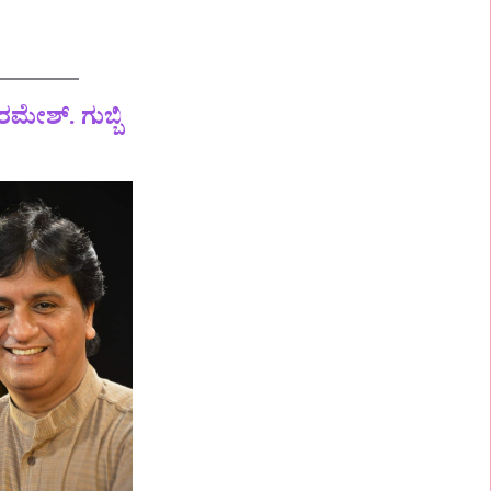
ಮೇಶ್. ಗುಬ್ಬಿ