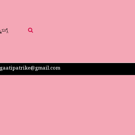
 ಬಗ್ಗೆ
 sangaatipatrike@gmail.com