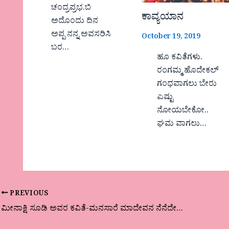
ಚಂದ್ರಪ್ರಭ.ಬಿ
ಕಾವ್ಯಯಾನ
ಅದೊಂದು ದಿನ
ಅಪ್ಪ ನನ್ನ ಅವಸರಿಸಿ
October 19, 2019
ಬರ…
ಹೂ ಕವಿತೆಗಳು.
ರಂಗಮ್ಮ ಹೊದೇಕಲ್
ಗಂಧವಾಗಲು ಬೇರು
ಎಷ್ಟು
ನೋಯಬೇಕೋ..
ಘಮ ವಾಗಲು…
PREVIOUS
ಮೀನಾಕ್ಷಿ ಸೂಡಿ ಅವರ ಕವಿತೆ-ಮನಸಾರೆ ಮಾದೇವನ ನೆನೆದೇವೋ.