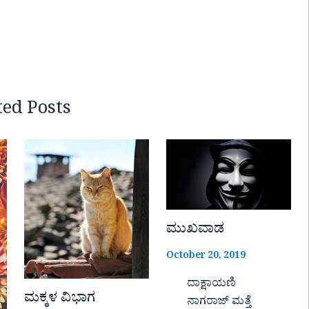
ted Posts
ಮುಖವಾಡ
October 20, 2019
ದಾಕ್ಷಾಯಣಿ
ಮಕ್ಕಳ ವಿಭಾಗ
ನಾಗರಾಜ್ ಮತ್ತೆ