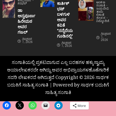
ಕಾವ್ಯಯಾನ
ಅಂಕಣ
ಕಾರ್ತಿಕ್
ಗಝಲ್
ಸಂಗಾತಿ
ಭಟ್
ಜಯದೇವಿ
ಡಾ
ತಾಯಿ
ಬಳಗುಳಿ
ಲಿಗಾಡೆ
ಅನ್ನಪೂರ್ಣ
ಜೀವನ
ಅವರ
ಹಿರೇಮಠ
ನಿಮ್ಮೊಂದಿಗೆ
ಕವಿತೆ
ಅವರ
“ನನ್ನೆದೆಯ
ಗಜಲ್
August
ಗೂಡಿನಲ್ಲಿ”
7,
August
2026
7, 2026
August
7, 2026
ಸಂಗಾತಿಯಲ್ಲಿ ಪ್ರಕಟವಾಗುವ ಎಲ್ಲ ಬರಹಗಳ ಹಕ್ಕುಸ್ವಾಮ್ಯ
ಆಯಾಲೇಖಕರದೇ ಆಗಿದ್ದು ಅವರ ಅಭಿಪ್ರಾಯಗಳಹೊಣೆಗಾರಿಕೆ
ಸದರಿ ಲೇಖಕರದೆ ಆಗಿರುತ್ತದೆ Copyright © 2026 ಸಾರ್ಥಕ
ಬದುಕಿಗೆ ಸಾಹಿತ್ಯ ಸಂಗಾತಿ | Powered by ಸಾರ್ಥಕ ಬದುಕಿಗೆ
ಸಾಹಿತ್ಯ ಸಂಗಾತಿ
More