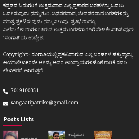
ಕನ್ನಡದ ಓದುಗರಿಗೆ ಉತ್ತಮವಾದ ಎಲ್ಲ ಪ್ರಕಾರದ ಬರಹಳನ್ನು ಓದಲು
ಒದಗಿಸುವುದು ನಮ್ಮ ಗುರಿ. ಜನಪರವಾದ, ಜೀವಪರವಾದ ಬರಹಗಳನ್ನು
ಮಾತ್ರ ಪ್ರಕಟಿಸುವುದು ನಮ್ಮ ನಿಲುವು. ಪ್ರತಿಭೆಯಿದ್ದೂ
ಎಲೆಮರೆಕಾಯಿಗಳಂತಿರುವ ಉತ್ತಮ ಬರಹಗಾರರಿಗೆ ವೇದಿಕೆಒದಗಿಸುವುದು
ʼಸಂಗಾತಿʼಯ ಉದ್ದೇಶ.
Copyright:- ಸಂಗಾತಿಯಲ್ಲಿ ಪ್ರಕಟವಾಗುವ ಎಲ್ಲ ಬರಹಗಳ ಹಕ್ಕುಸ್ವಾಮ್ಯ
ಆಯಾಲೇಖಕರದೇ ಆಗಿದ್ದು ಅವರ ಅಭಿಪ್ರಾಯಗಳಹೊಣೆಗಾರಿಕೆ ಸದರಿ
ಲೇಖಕರದೆ ಆಗಿರುತ್ತದೆ
7019100351
sangaatipatrike@gmail.com
Posts Lists
ಕಾವ್ಯಯಾನ