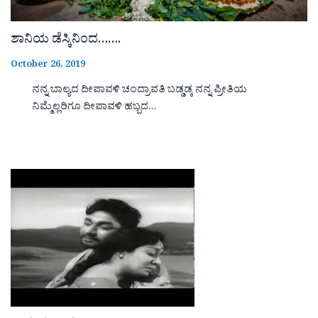
ಶಾನಿಯ ಡೆಸ್ಕಿನಿಂದ…….
October 26, 2019
ನನ್ನ ಬಾಲ್ಯದ ದೀಪಾವಳಿ ಚಂದ್ರಾವತಿ ಬಡ್ಡಡ್ಕ ನನ್ನ ಪ್ರೀತಿಯ
ನಿಮ್ಮೆಲ್ಲರಿಗೂ ದೀಪಾವಳಿ ಹಬ್ಬದ…