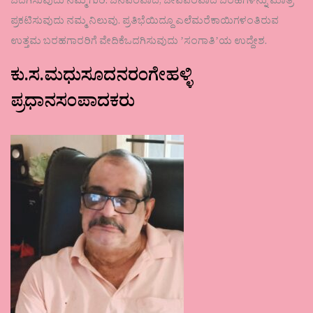
ಒದಗಿಸುವುದು ನಮ್ಮ ಗುರಿ. ಜನಪರವಾದ, ಜೀವಪರವಾದ ಬರಹಗಳನ್ನು ಮಾತ್ರ
ಪ್ರಕಟಿಸುವುದು ನಮ್ಮ ನಿಲುವು. ಪ್ರತಿಭೆಯಿದ್ದೂ ಎಲೆಮರೆಕಾಯಿಗಳಂತಿರುವ
ಉತ್ತಮ ಬರಹಗಾರರಿಗೆ ವೇದಿಕೆಒದಗಿಸುವುದು ʼಸಂಗಾತಿʼಯ ಉದ್ದೇಶ.
ಕು.ಸ.ಮಧುಸೂದನರಂಗೇಹಳ್ಳಿ
ಪ್ರಧಾನಸಂಪಾದಕರು