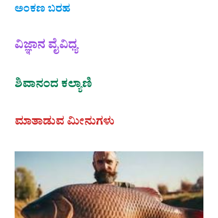
ಅಂಕಣ ಬರಹ
ವಿಜ್ಞಾನ ವೈವಿಧ್ಯ
ಶಿವಾನಂದ ಕಲ್ಯಾಣಿ
ಮಾತಾಡುವ ಮೀನುಗಳು