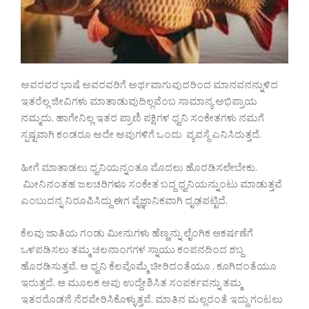
ಅವರವರ ಭಾಷೆ ಅವರವರಿಗೆ ಅರ್ಥವಾಗುವುದರಿಂದ ಮಾನವನನ್ನುಳಿದ
ಇತರೆಲ್ಲ ಜೀವಿಗಳು ಮಾತಾಡುವುದಿಲ್ಲವೆಂಬ ಸಾಮಾನ್ಯ ಅಭಿಪ್ರಾಯ
ನಮ್ಮದು. ಹಾಗೇನಿಲ್ಲ ಇತರ ಪ್ರಾಣಿ ಪಕ್ಷಿಗಳ ಧ್ವನಿ ಸಂಕೇತಗಳು ನಮಗೆ
ಸ್ಪಷ್ಟವಾಗಿ ಕಂಡರೂ ಅದೇ ಅವುಗಳಿಗೆ ಒಂದು ವ್ಯವಸ್ಥೆ ಎನಿಸಿರುತ್ತದೆ.
ಹೀಗೆ ಮಾತಾಡಲು ಧ್ವನಿಯನ್ನಂತೂ ಮೊದಲು ಹೊರಡಿಸಲೇಬೇಕು.
ಮೀನಿನಂತಹ ಜಲಚರಿಗಳೂ ಸಂಕೇತ ಬದ್ದ ಧ್ವನಿಯನ್ನುಂಟು ಮಾಡುತ್ತವೆ
ಎಂಬುದನ್ನ ನಿರೂಪಿಸಿದ್ದು ಈಗ ವೈಜ್ಞಾನಿಕವಾಗಿ ದೃಢಪಟ್ಟಿದೆ.
ಕೆಲವು ಜಾತಿಯ ಗಂಡು ಮೀನುಗಳು ಹೆಣ್ಣನ್ನು ಲೈಂಗಿಕ ಆಕರ್ಷಣೆಗೆ
ಒಳಪಡಿಸಲು ತಮ್ಮ ಚಲನಾಂಗಗಳ ಸ್ನಾಯು ಕಂಪನದಿಂದ ಶಬ್ದ
ಹೊರಡಿಸುತ್ತವೆ. ಆ ಧ್ವನಿ ಕೆಲವೊಮ್ಮೆ ಚೀರಿದಂತೆಯೂ , ಕೂಗಿದಂತೆಯೂ
ಇರುತ್ತದೆ. ಆ ಮೂಲಕ ಅವು ಉದ್ದೇಶಿಸಿತ ಸಂಪರ್ಕವನ್ನು ತಮ್ಮ
ಇತರರೊಡನೆ ನೆರವೇರಿಸಿಕೊಳ್ಳುತ್ತವೆ. ಮಾತಿನ ಮಲ್ಲರಂತೆ ಇದ್ದು ಗಂಟಲು