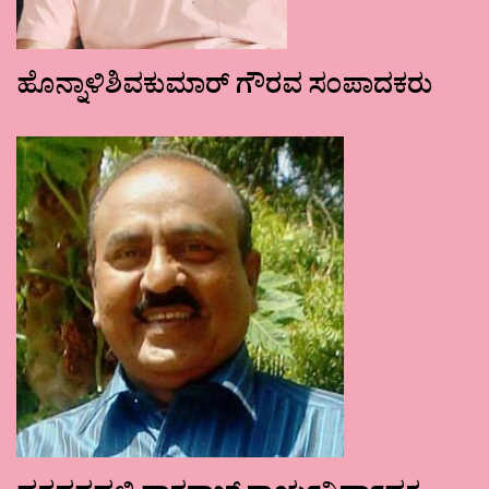
ಹೊನ್ನಾಳಿಶಿವಕುಮಾರ್ ಗೌರವ ಸಂಪಾದಕರು