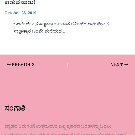
ಕಾಡುವ ಹಾಡು!
October 26, 2019
ಒಲವೇ ಜೀವನ ಸಾಕ್ಷಾತ್ಕಾರ ಸುಜಾತ ರವೀಶ್ ಒಲವೇ ಜೀವನ
ಸಾಕ್ಷಾತ್ಕಾರ ಒಲವೇ ಮರೆಯದ…
PREVIOUS
NEXT
ಸಂಗಾತಿ
ಕನ್ನಡದ ಓದುಗರಿಗೆ ಉತ್ತಮವಾದ ಎಲ್ಲ ಪ್ರಕಾರದ ಬರಹಳನ್ನು ಓದಲು