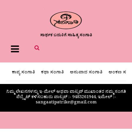
ಸಾರ್ಥಕ ಬದುಕಿಗೆ ಸಾಹಿತ್ಯ ಸಂಗಾತಿ
Menu
ಕಾವ್ಯ ಸಂಗಾತಿ
ಕಥಾ ಸಂಗಾತಿ
ಅನುವಾದ ಸಂಗಾತಿ
ಅಂಕಣ ಸಂಗಾ
ನಿಮ್ಮ ಲೇಖನಗಳನ್ನು ಇ-ಮೇಲ್ ಅಥವಾ ವಾಟ್ಸಪ್ ಮುಖಾಂತರ ನಮ್ಮ ಸಂಗತಿ
ವೆಬ್ಸೈಟ್ ಕಳಿಸಬಹುದು ವಾಟ್ಸಪ್‌ :- 9483261944, ಇಮೇಲ್ :-
sangaatipatrike@gmail.com