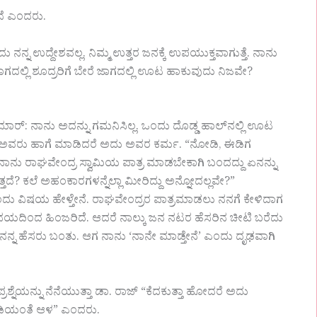
ೇನೆ ಎಂದರು.
ುದು ನನ್ನ ಉದ್ದೇಶವಲ್ಲ. ನಿಮ್ಮ ಉತ್ತರ ಜನಕ್ಕೆ ಉಪಯುಕ್ತವಾಗುತ್ತೆ. ನಾನು
ರೆ ಜಾಗದಲ್ಲಿ ಶೂದ್ರರಿಗೆ ಬೇರೆ ಜಾಗದಲ್ಲಿ ಊಟ ಹಾಕುವುದು ನಿಜವೇ?
ಮಾರ್: ನಾನು ಅದನ್ನು ಗಮನಿಸಿಲ್ಲ. ಒಂದು ದೊಡ್ಡ ಹಾಲ್‌ನಲ್ಲಿ ಊಟ
ೆ, ಅವರು ಹಾಗೆ ಮಾಡಿದರೆ ಅದು ಅವರ ಕರ್ಮ. “ನೋಡಿ, ಈಡಿಗ
ಾನು ರಾಘವೇಂದ್ರ ಸ್ವಾಮಿಯ ಪಾತ್ರ ಮಾಡಬೇಕಾಗಿ ಬಂದದ್ದು ಏನನ್ನು
ತದೆ? ಕಲೆ ಅಹಂಕಾರಗಳನ್ನೆಲ್ಲಾ ಮೀರಿದ್ದು ಅನ್ನೋದಲ್ಲವೇ?”
ು ವಿಷಯ ಹೇಳ್ತೇನೆ. ರಾಘವೇಂದ್ರರ ಪಾತ್ರಮಾಡಲು ನನಗೆ ಕೇಳಿದಾಗ
ನಯದಿಂದ ಹಿಂಜರಿದೆ. ಆದರೆ ನಾಲ್ಕು ಜನ ನಟರ ಹೆಸರಿನ ಚೀಟಿ ಬರೆದು
ಗ ನನ್ನ ಹೆಸರು ಬಂತು. ಆಗ ನಾನು ‘ನಾನೇ ಮಾಡ್ತೇನೆ’ ಎಂದು ದೃಢವಾಗಿ
ರಶ್ನೆಯನ್ನು ನೆನೆಯುತ್ತಾ ಡಾ. ರಾಜ್ “ಕೆದಕುತ್ತಾ ಹೋದರೆ ಅದು
ುಂಡಿಯಂತೆ ಆಳ” ಎಂದರು.