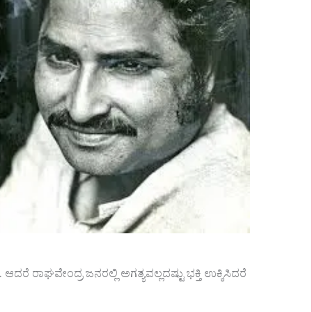
 ಆದರೆ ರಾಘವೇಂದ್ರ ಜನರಲ್ಲಿ ಅಗತ್ಯವಲ್ಲದಷ್ಟು ಭಕ್ತಿ ಉಕ್ಕಿಸಿದರೆ