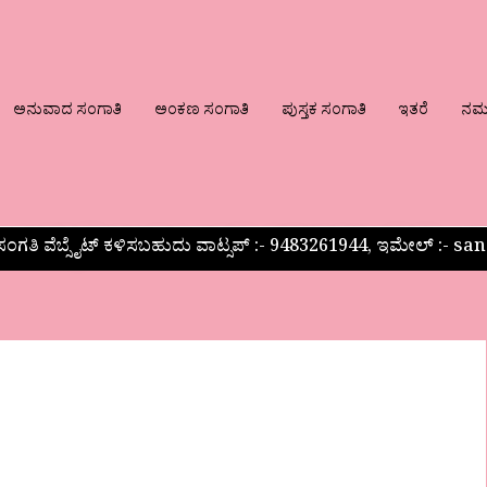
ಅನುವಾದ ಸಂಗಾತಿ
ಅಂಕಣ ಸಂಗಾತಿ
ಪುಸ್ತಕ ಸಂಗಾತಿ
ಇತರೆ
ನಮ್ಮ
ಂಗತಿ ವೆಬ್ಸೈಟ್ ಕಳಿಸಬಹುದು ವಾಟ್ಸಪ್‌ :- 9483261944, ಇಮೇಲ್ :-