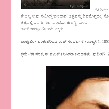
“ಸಿನಿಮಾ
ತೇಜಸ್ವಿ ನೀವು ನಟಿಸಿದ್ದ ‘ಭೂದಾನ’ ಚಿತ್ರವನ್ನು ಶಿವಮೊಗ್ಗದಲ್ಲಿ ನ
ಚಿತ್ರದಲ್ಲಿ ಇವನೇ ನಟ’ ಎಂದರು, ತೇಜಸ್ವಿ” ಎಂದೆ.
ರಾಜ್ ಉಲ್ಲಾಸಗೊಂಡು ನಕ್ಕರು.
ಉಲ್ಲೇಖ: -‘ಲಂಕೇಶರಿಂದ ರಾಜ್ ಸಂದರ್ಶನ’ (ಜುಲೈ 04, 198
ಕೃಪೆ: -‘ಈ ನರಕ, ಈ ಪುಲಕ’ (ಸಿನಿಮಾ ಬರಹಗಳು, ಪುಟ:07, 