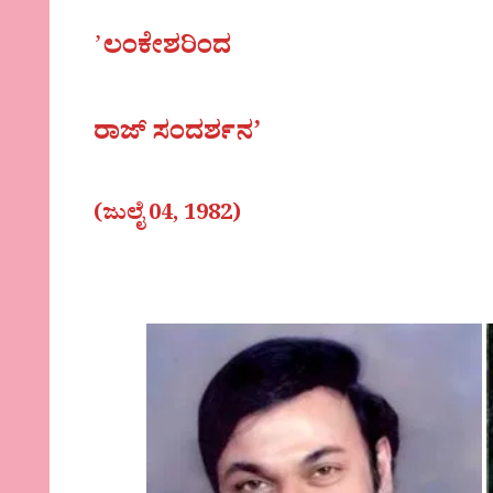
ʼ
ಲಂಕೇಶರಿಂದ
ರಾಜ್ ಸಂದರ್ಶನ’
(ಜುಲೈ 04, 1982)