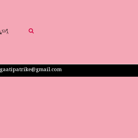
 ಬಗ್ಗೆ
 sangaatipatrike@gmail.com