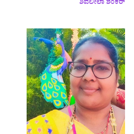
ಶಿವಲೀಲಾ ಶಂಕರ್