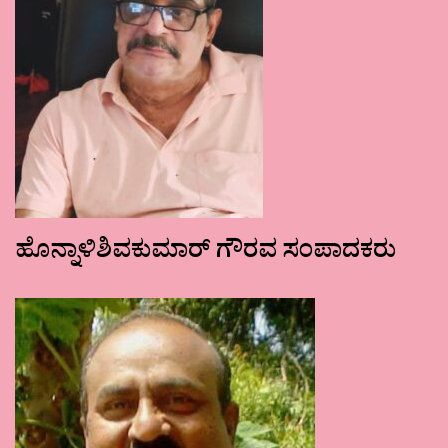
ಹೊನ್ನಾಳಿಶಿವಕುಮಾರ್ ಗೌರವ ಸಂಪಾದಕರು