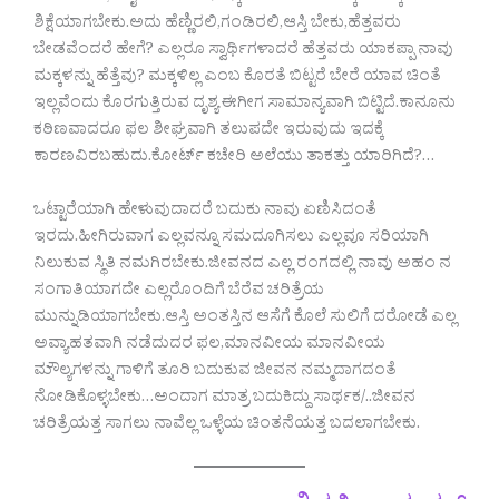
ಶಿಕ್ಷೆಯಾಗಬೇಕು.ಅದು ಹೆಣ್ಣಿರಲಿ,ಗಂಡಿರಲಿ,ಆಸ್ತಿ ಬೇಕು,ಹೆತ್ತವರು
ಬೇಡವೆಂದರೆ ಹೇಗೆ? ಎಲ್ಲರೂ ಸ್ವಾರ್ಥಿಗಳಾದರೆ ಹೆತ್ತವರು ಯಾಕಪ್ಪಾ ನಾವು
ಮಕ್ಕಳನ್ನು ಹೆತ್ತೆವು? ಮಕ್ಕಳಿಲ್ಲ ಎಂಬ ಕೊರತೆ ಬಿಟ್ಟರೆ ಬೇರೆ ಯಾವ ಚಿಂತೆ
ಇಲ್ಲವೆಂದು ಕೊರಗುತ್ತಿರುವ ದೃಶ್ಯ ಈಗೀಗ ಸಾಮಾನ್ಯವಾಗಿ ಬಿಟ್ಟಿದೆ.ಕಾನೂನು
ಕಠಿಣವಾದರೂ ಫಲ ಶೀಘ್ರವಾಗಿ ತಲುಪದೇ ಇರುವುದು ಇದಕ್ಕೆ
ಕಾರಣವಿರಬಹುದು.ಕೋರ್ಟ್ ಕಚೇರಿ ಅಲೆಯು ತಾಕತ್ತು ಯಾರಿಗಿದೆ?…
ಒಟ್ಟಾರೆಯಾಗಿ ಹೇಳುವುದಾದರೆ ಬದುಕು ನಾವು ಏಣಿಸಿದಂತೆ
ಇರದು.ಹೀಗಿರುವಾಗ ಎಲ್ಲವನ್ನೂ ಸಮದೂಗಿಸಲು ಎಲ್ಲವೂ ಸರಿಯಾಗಿ
ನಿಲುಕುವ ಸ್ಥಿತಿ ನಮಗಿರಬೇಕು.ಜೀವನದ ಎಲ್ಲ ರಂಗದಲ್ಲಿ ನಾವು ಅಹಂ ನ
ಸಂಗಾತಿಯಾಗದೇ ಎಲ್ಲರೊಂದಿಗೆ ಬೆರೆವ ಚರಿತ್ರೆಯ
ಮುನ್ನುಡಿಯಾಗಬೇಕು.ಆಸ್ತಿ ಅಂತಸ್ತಿನ ಆಸೆಗೆ ಕೊಲೆ ಸುಲಿಗೆ ದರೋಡೆ ಎಲ್ಲ
ಅವ್ಯಾಹತವಾಗಿ ನಡೆದುದರ ಫಲ,ಮಾನವೀಯ ಮಾನವೀಯ
ಮೌಲ್ಯಗಳನ್ನು ಗಾಳಿಗೆ ತೂರಿ ಬದುಕುವ ಜೀವನ ನಮ್ಮದಾಗದಂತೆ
ನೋಡಿಕೊಳ್ಳಬೇಕು…ಅಂದಾಗ ಮಾತ್ರ ಬದುಕಿದ್ದು ಸಾರ್ಥಕ/..ಜೀವನ
ಚರಿತ್ರೆಯತ್ತ ಸಾಗಲು ನಾವೆಲ್ಲ ಒಳ್ಳೆಯ ಚಿಂತನೆಯತ್ತ ಬದಲಾಗಬೇಕು.