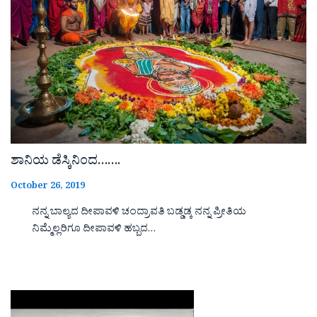
ಶಾನಿಯ ಡೆಸ್ಕಿನಿಂದ…….
October 26, 2019
ನನ್ನ ಬಾಲ್ಯದ ದೀಪಾವಳಿ ಚಂದ್ರಾವತಿ ಬಡ್ಡಡ್ಕ ನನ್ನ ಪ್ರೀತಿಯ
ನಿಮ್ಮೆಲ್ಲರಿಗೂ ದೀಪಾವಳಿ ಹಬ್ಬದ…