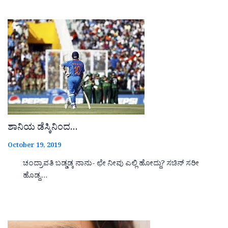
ಶಾನಿಯ ಡೆಸ್ಕಿನಿಂದ…
October 19, 2019
ಚಂದ್ರಾವತಿ ಬಡ್ಡಡ್ಕ ನಾನು- ಛೇ ನೀವು ಎಲ್ಲಿ ಹೋದ್ದು? ಸಚಿನ್ ಸರೀ
ಹೊಡ್ದ,…