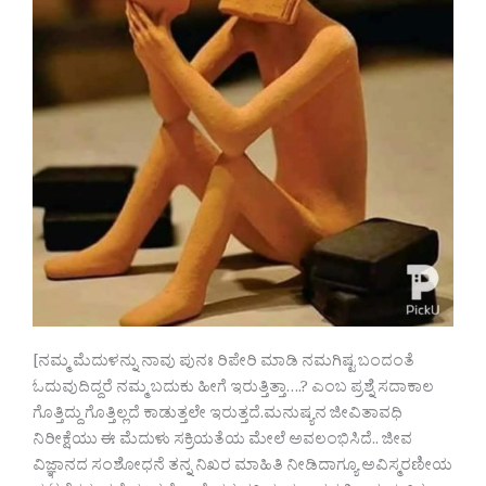
[ನಮ್ಮ ಮೆದುಳನ್ನು ನಾವು ಪುನಃ ರಿಪೇರಿ ಮಾಡಿ ನಮಗಿಷ್ಟ ಬಂದಂತೆ
ಓದುವುದಿದ್ದರೆ ನಮ್ಮ ಬದುಕು ಹೀಗೆ ಇರುತ್ತಿತ್ತಾ….? ಎಂಬ ಪ್ರಶ್ನೆ ಸದಾಕಾಲ
ಗೊತ್ತಿದ್ದು ಗೊತ್ತಿಲ್ಲದೆ ಕಾಡುತ್ತಲೇ ಇರುತ್ತದೆ.ಮನುಷ್ಯನ ಜೀವಿತಾವಧಿ
ನಿರೀಕ್ಷೆಯು ಈ ಮೆದುಳು ಸಕ್ರಿಯತೆಯ ಮೇಲೆ ಅವಲಂಭಿಸಿದೆ.. ಜೀವ
ವಿಜ್ಞಾನದ ಸಂಶೋಧನೆ ತನ್ನ ನಿಖರ ಮಾಹಿತಿ ನೀಡಿದಾಗ್ಯೂ ಅವಿಸ್ಮರಣೀಯ