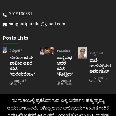
7019100351
sangaatipatrike@gmail.com
Posts Lists
ನಿಮ್ಮೊಂದಿಗೆ
ಕಾವ್ಯಯಾನ
ಕಾವ್ಯಯಾನ
ದಯಾನಂದ ಮ.
ಕಾವ್ಯ ಸುಧೆ
ವಾಣಿ
ಪಾಟೀಲ ಅವರ
ಅವರ
ಯಡಹಳ್ಳಿಮಠ
ಕವಿತೆ
ಕವಿತೆ
ಅವರ ಗಜಲ್
“ಮರೆಯಬೇಕು?”
“ತೊಟ್ಟಿಲು”
August 9,
August 9,
August
2026
2026
9, 2026
ಸಂಗಾತಿಯಲ್ಲಿ ಪ್ರಕಟವಾಗುವ ಎಲ್ಲ ಬರಹಗಳ ಹಕ್ಕುಸ್ವಾಮ್ಯ
ಆಯಾಲೇಖಕರದೇ ಆಗಿದ್ದು ಅವರ ಅಭಿಪ್ರಾಯಗಳಹೊಣೆಗಾರಿಕೆ