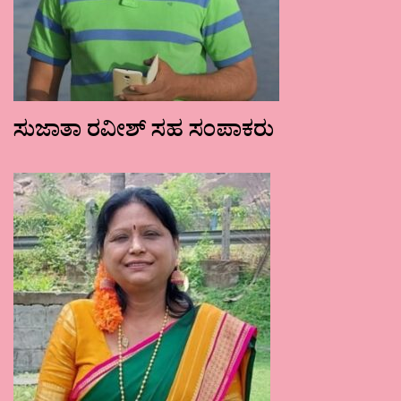
ಸುಜಾತಾ ರವೀಶ್ ಸಹ ಸಂಪಾಕರು