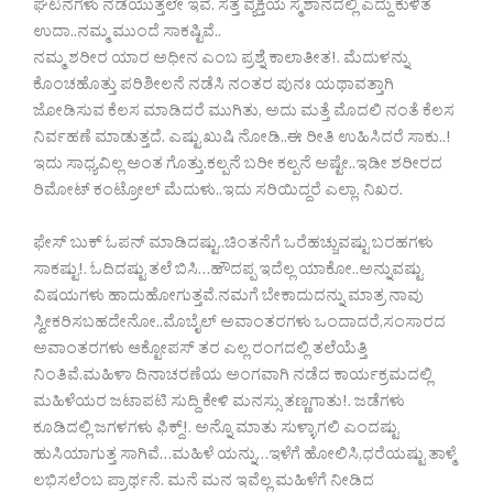
ಘಟನೆಗಳು ನಡೆಯುತ್ತಲೇ ಇವೆ. ಸತ್ತ ವ್ಯಕ್ತಿಯ ಸ್ಮಶಾನದಲ್ಲಿ ಎದ್ದು ಕುಳಿತ
ಉದಾ..ನಮ್ಮ ಮುಂದೆ ಸಾಕಷ್ಟಿವೆ..
ನಮ್ಮ ಶರೀರ ಯಾರ ಅಧೀನ ಎಂಬ ಪ್ರಶ್ನೆ ಕಾಲಾತೀತ!. ಮೆದುಳನ್ನು
ಕೊಂಚಹೊತ್ತು ಪರಿಶೀಲನೆ ನಡೆಸಿ ನಂತರ ಪುನಃ ಯಥಾವತ್ತಾಗಿ
ಜೋಡಿಸುವ ಕೆಲಸ ಮಾಡಿದರೆ ಮುಗಿತು, ಅದು ಮತ್ತೆ ಮೊದಲಿ ನಂತೆ ಕೆಲಸ
ನಿರ್ವಹಣೆ ಮಾಡುತ್ತದೆ. ಎಷ್ಟು ಖುಷಿ ನೋಡಿ..ಈ ರೀತಿ ಉಹಿಸಿದರೆ ಸಾಕು..!
ಇದು ಸಾಧ್ಯವಿಲ್ಲ ಅಂತ ಗೊತ್ತು.ಕಲ್ಪನೆ ಬರೀ ಕಲ್ಪನೆ ಅಷ್ಟೇ..ಇಡೀ ಶರೀರದ
ರಿಮೋಟ್ ಕಂಟ್ರೋಲ್ ಮೆದುಳು..ಇದು ಸರಿಯಿದ್ದರೆ ಎಲ್ಲಾ. ನಿಖರ.
ಫೇಸ್ ಬುಕ್ ಓಪನ್ ಮಾಡಿದಷ್ಟು..ಚಿಂತನೆಗೆ ಒರೆಹಚ್ಚುವಷ್ಟು ಬರಹಗಳು
ಸಾಕಷ್ಟು!. ಓದಿದಷ್ಟು ತಲೆ ಬಿಸಿ…ಹೌದಪ್ಪ ಇದೆಲ್ಲ ಯಾಕೋ..ಅನ್ನುವಷ್ಟು
ವಿಷಯಗಳು ಹಾದುಹೋಗುತ್ತವೆ.ನಮಗೆ ಬೇಕಾದುದನ್ನು ಮಾತ್ರ ನಾವು
ಸ್ವೀಕರಿಸಬಹದೇನೋ..ಮೊಬೈಲ್ ಅವಾಂತರಗಳು ಒಂದಾದರೆ,ಸಂಸಾರದ
ಅವಾಂತರಗಳು ಆಕ್ಟೋಪಸ್ ತರ ಎಲ್ಲ ರಂಗದಲ್ಲಿ ತಲೆಯೆತ್ತಿ
ನಿಂತಿವೆ.ಮಹಿಳಾ ದಿನಾಚರಣೆಯ ಅಂಗವಾಗಿ ನಡೆದ ಕಾರ್ಯಕ್ರಮದಲ್ಲಿ
ಮಹಿಳೆಯರ ಜಟಾಪಟಿ ಸುದ್ದಿ ಕೇಳಿ ಮನಸ್ಸು ತಣ್ಣಗಾತು!. ಜಡೆಗಳು
ಕೂಡಿದಲ್ಲಿ ಜಗಳಗಳು ಫಿಕ್ದ್!. ಅನ್ನೊ ಮಾತು ಸುಳ್ಳಾಗಲಿ ಎಂದಷ್ಟು
ಹುಸಿಯಾಗುತ್ತ ಸಾಗಿವೆ…ಮಹಿಳೆ ಯನ್ನು…ಇಳೆಗೆ ಹೋಲಿಸಿ,ಧರೆಯಷ್ಟು ತಾಳ್ಮೆ
ಲಭಿಸಲೆಂಬ ಪ್ರಾರ್ಥನೆ. ಮನೆ ಮನ ಇವೆಲ್ಲ ಮಹಿಳೆಗೆ ನೀಡಿದ