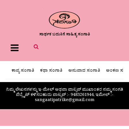
ಸಾರ್ಥಕ ಬದುಕಿಗೆ ಸಾಹಿತ್ಯ ಸಂಗಾತಿ
Menu
ಕಾವ್ಯ ಸಂಗಾತಿ
ಕಥಾ ಸಂಗಾತಿ
ಅನುವಾದ ಸಂಗಾತಿ
ಅಂಕಣ ಸಂಗಾ
ನಿಮ್ಮ ಲೇಖನಗಳನ್ನು ಇ-ಮೇಲ್ ಅಥವಾ ವಾಟ್ಸಪ್ ಮುಖಾಂತರ ನಮ್ಮ ಸಂಗತಿ
ವೆಬ್ಸೈಟ್ ಕಳಿಸಬಹುದು ವಾಟ್ಸಪ್‌ :- 9483261944, ಇಮೇಲ್ :-
sangaatipatrike@gmail.com