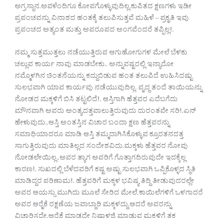
ಅಗ್ರಸ್ಥಾನ.ಅವಳೆಂದಿಗೂ ಕೋಪಗೊಳ್ಳುವುದಿಲ್ಲ,ಕುಪಿತದ ಕ್ಷಣಗಳು ಇಡೀ
ಪ್ರಪಂಚವನ್ನು ವಿನಾಶದ ಹಂತಕ್ಕೆ ತಲುಪಿಸುತ್ತವೆ ಮಹಿಳೆ – ಪ್ರಕೃತಿ ಇವು
ಪ್ರಪಂಚದ ಅತ್ಯಂತ ಮತ್ತು ಅಪರೂಪದ ಅಂಗವೆಂದರೆ ತಪ್ಪಿಲ್ಲ!.
ನಮ್ಮ ಸುತ್ತಮುತ್ತಲು ನಡೆಯುತ್ತಿರುವ ಆಗುಹೋಗುಗಳ ಮೇಲೆ ಬೆಳಕು
ಚಲ್ಲುವ ಕಾರ್ಯ ನಾವು ಮಾಡಬೇಕು.. ಅನ್ನುವಷ್ಟರಲ್ಲಿ ಇನ್ಯಾರೋ
ನಮ್ಮೊಳಗಿನ ಚಿಂತನೆಯನ್ನು ಕದ್ದುಬಿಡುವ ಹಂತ ತಲುಪಿದೆ ಉಹಿಸಿದಷ್ಟು
ಸುಲಭವಾಗಿ ಯಾವ ಕಾರ್ಯವು ನಡೆಯುವುದಿಲ್ಲ. ವೃದ್ಧ ತಂದೆ ತಾಯಿಯನ್ನು
ನೋಡದ ಮಕ್ಕಳಿಗೆ ಬಿಸಿ ತಟ್ಟಲಿದೆ!. ಆಸ್ತಿಗಾಗಿ ಹೆತ್ತವರ ಎದೆಬಗೆದು
ಮೌನವಾಗಿ ಅವರು ಅಂತ್ಯದತ್ತವಾಲುತ್ತಿರುವುದು ದುರಂತವೇ ಸರಿ!.ಏನ್
ಹೇಳುವುದು..ಆಸ್ತಿ ಅಂತಸ್ತಿನ ವಿಚಾರ ಬಂದಾ ಕ್ಷಣ ಹೆತ್ತವರನ್ನು
ಸಮಾಧಿಯಾದರೂ ಮಾಡಿ ಆಸ್ತಿ ತಮ್ಮದಾಗಿಸಿಕೊಳ್ಳುವ ಕ್ರೂರತನದತ್ತ
ಸಾಗುತ್ತಿರುವುದು ಮಾತಿಲ್ಲದ ಸಂದೇಶವಿದು.ಮಕ್ಕಳು ಹೆತ್ತವರ ನೋವು
ನೋಡಲೇಯಿಲ್ಲ..ಅವರ ತ್ಯಾಗ ಅವರಿಗೆ ಗೊತ್ತಾಗದಿರುವುದೇ ಇದಕ್ಕೆಲ್ಲ
ಕಾರಣ!. ಸುಖದಲ್ಲಿ ಬೆಳೆದವರಿಗೆ ಕಷ್ಟ ಅಷ್ಟು ಸುಲಭವಾಗಿ ಒಪ್ಪಿಕೊಳ್ಳದ ಸ್ಥಿತಿ
ಮಾಡಿದ್ದರ ಪರಿಣಾಮ!. ಹೆತ್ತವರಿಗೆ ಮಕ್ಕಳ ಭವಿಷ್ಯ ತಿದ್ದಿ ತೀಡುವುದರಲ್ಲೇ
ಅವರ ಆಯಸ್ಸು ಮುಗಿದು ಮೂಲೆ ಸೇರಿದ ಮೇಲೆ,ಕಾಯಿಲೆಗಳಿಗೆ ಒಳಗಾದರೆ
ಅವರ ಆರೈಕೆ ರಕ್ಷಣೆಯ ಜವಾಬ್ದಾರಿ ಮಕ್ಕಳದ್ದು.ಆದರೆ ಅವರನ್ನು
ವಿಚಾರಿಸದೇ,ಆರೈಕೆ ಮಾಡದೇ ನಿಷ್ಕಾಳಜಿ ಮಾಡುವ ಮಕ್ಕಳಿಗೆ ತಕ್ಕ