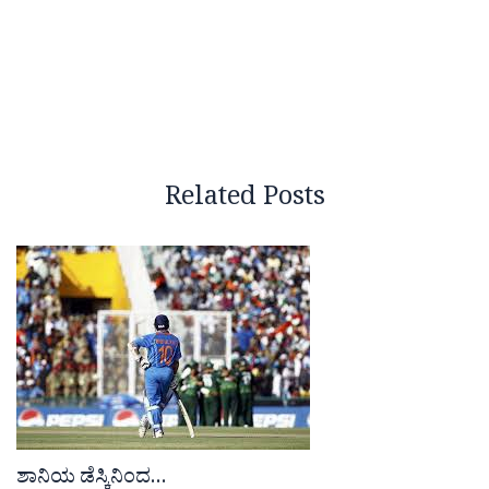
Related Posts
ಶಾನಿಯ ಡೆಸ್ಕಿನಿಂದ…