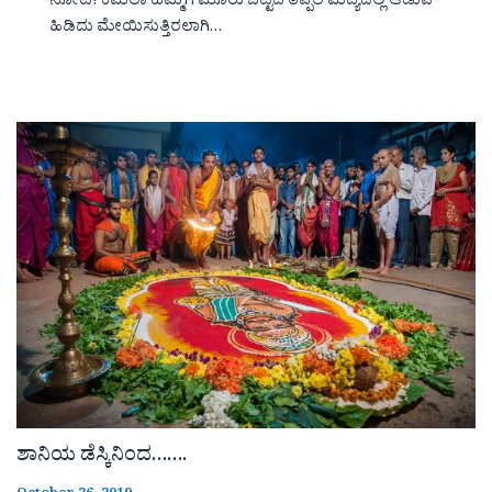
ನೋಟ! ಕಮಲಾ ಹೆಮ್ಮಿಗೆ ಮೂರು ಬೆಟ್ಟದ ತಪ್ಪಲ ಮದ್ಯದಲ್ಲಿ ಆಡುವ
ಹಿಡಿದು ಮೇಯಿಸುತ್ತಿರಲಾಗಿ…
ಶಾನಿಯ ಡೆಸ್ಕಿನಿಂದ…….