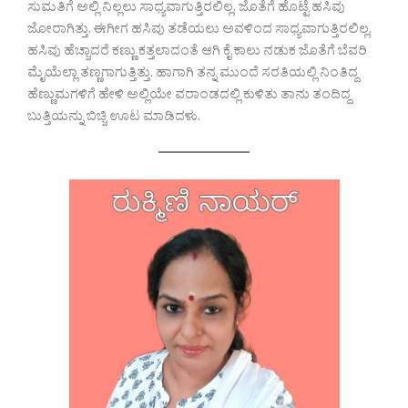
ಸುಮತಿಗೆ ಅಲ್ಲಿ ನಿಲ್ಲಲು ಸಾಧ್ಯವಾಗುತ್ತಿರಲಿಲ್ಲ. ಜೊತೆಗೆ ಹೊಟ್ಟೆ ಹಸಿವು
ಜೋರಾಗಿತ್ತು. ಈಗೀಗ ಹಸಿವು ತಡೆಯಲು ಅವಳಿಂದ ಸಾಧ್ಯವಾಗುತ್ತಿರಲಿಲ್ಲ.
ಹಸಿವು ಹೆಚ್ಚಾದರೆ ಕಣ್ಣು ಕತ್ತಲಾದಂತೆ ಆಗಿ ಕೈ ಕಾಲು ನಡುಕ ಜೊತೆಗೆ ಬೆವರಿ
ಮೈಯೆಲ್ಲಾ ತಣ್ಣಗಾಗುತ್ತಿತ್ತು. ಹಾಗಾಗಿ ತನ್ನ ಮುಂದೆ ಸರತಿಯಲ್ಲಿ ನಿಂತಿದ್ದ
ಹೆಣ್ಣುಮಗಳಿಗೆ ಹೇಳಿ ಅಲ್ಲಿಯೇ ವರಾಂಡದಲ್ಲಿ ಕುಳಿತು ತಾನು ತಂದಿದ್ದ
ಬುತ್ತಿಯನ್ನು ಬಿಚ್ಚಿ ಊಟ ಮಾಡಿದಳು.