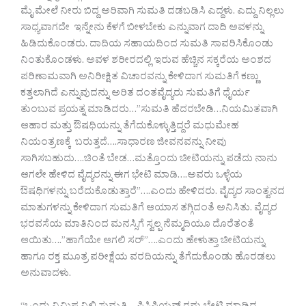
ಮೈ ಮೇಲೆ ನೀರು ಬಿದ್ದ ಅರಿವಾಗಿ ಸುಮತಿ ದಡಬಡಿಸಿ ಎದ್ದಳು. ಎದ್ದು ನಿಲ್ಲಲು
ಸಾಧ್ಯವಾಗದೇ ಇನ್ನೇನು ಕೆಳಗೆ ಬೀಳಬೇಕು ಎನ್ನುವಾಗ ದಾದಿ ಅವಳನ್ನು
ಹಿಡಿದುಕೊಂಡರು. ದಾದಿಯ ಸಹಾಯದಿಂದ ಸುಮತಿ ಸಾವರಿಸಿಕೊಂಡು
ನಿಂತುಕೊಂಡಳು. ಅವಳ ಶರೀರದಲ್ಲಿ ಇರುವ ಹೆಚ್ಚಿನ ಸಕ್ಕರೆಯ ಅಂಶದ
ಪರಿಣಾಮವಾಗಿ ಅನಿರೀಕ್ಷಿತ ವಿಚಾರವನ್ನು ಕೇಳಿದಾಗ ಸುಮತಿಗೆ ಕಣ್ಣು
ಕತ್ತಲಾಗಿದೆ ಎನ್ನುವುದನ್ನು ಅರಿತ ದಂತವೈದ್ಯರು ಸುಮತಿಗೆ ಧೈರ್ಯ
ತುಂಬುವ ಪ್ರಯತ್ನ ಮಾಡಿದರು…”ಸುಮತಿ ಹೆದರಬೇಡಿ…ನಿಯಮಿತವಾಗಿ
ಆಹಾರ ಮತ್ತು ಔಷಧಿಯನ್ನು ತೆಗೆದುಕೊಳ್ಳುತ್ತಿದ್ದರೆ ಮಧುಮೇಹ
ನಿಯಂತ್ರಣಕ್ಕೆ ಬರುತ್ತದೆ….ಸಾಧಾರಣ ಜೀವನವನ್ನು ನೀವು
ಸಾಗಿಸಬಹುದು….ಚಿಂತೆ ಬೇಡ…ಮತ್ತೊಂದು ಚೀಟಿಯನ್ನು ಪಡೆದು ನಾನು
ಆಗಲೇ ಹೇಳಿದ ವೈದ್ಯರನ್ನು ಈಗ ಭೇಟಿ ಮಾಡಿ….ಅವರು ಒಳ್ಳೆಯ
ಔಷಧಿಗಳನ್ನು ಬರೆದುಕೊಡುತ್ತಾರೆ”….ಎಂದು ಹೇಳಿದರು. ವೈದ್ಯರ ಸಾಂತ್ವನದ
ಮಾತುಗಳನ್ನು ಕೇಳಿದಾಗ ಸುಮತಿಗೆ ಆಯಾಸ ತಗ್ಗಿದಂತೆ ಅನಿಸಿತು. ವೈದ್ಯರ
ಭರವಸೆಯ ಮಾತಿನಿಂದ ಮನಸ್ಸಿಗೆ ಸ್ವಲ್ಪ ನೆಮ್ಮದಿಯೂ ದೊರೆತಂತೆ
ಆಯಿತು….”ಹಾಗೆಯೇ ಆಗಲಿ ಸರ್”….ಎಂದು ಹೇಳುತ್ತಾ ಚೀಟಿಯನ್ನು
ಹಾಗೂ ರಕ್ತ ಮೂತ್ರ ಪರೀಕ್ಷೆಯ ವರದಿಯನ್ನು ತೆಗೆದುಕೊಂಡು ಹೊರಡಲು
ಅನುವಾದಳು.