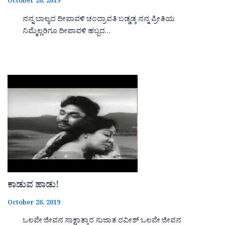
October 26, 2019
ನನ್ನ ಬಾಲ್ಯದ ದೀಪಾವಳಿ ಚಂದ್ರಾವತಿ ಬಡ್ಡಡ್ಕ ನನ್ನ ಪ್ರೀತಿಯ
ನಿಮ್ಮೆಲ್ಲರಿಗೂ ದೀಪಾವಳಿ ಹಬ್ಬದ…
ಕಾಡುವ ಹಾಡು!
October 26, 2019
ಒಲವೇ ಜೀವನ ಸಾಕ್ಷಾತ್ಕಾರ ಸುಜಾತ ರವೀಶ್ ಒಲವೇ ಜೀವನ