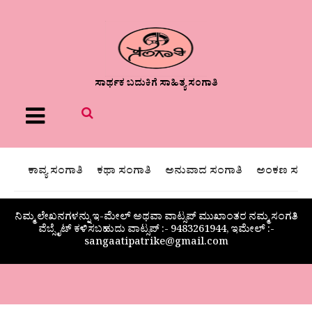
ಸಾರ್ಥಕ ಬದುಕಿಗೆ ಸಾಹಿತ್ಯ ಸಂಗಾತಿ
Menu
ಕಾವ್ಯ ಸಂಗಾತಿ
ಕಥಾ ಸಂಗಾತಿ
ಅನುವಾದ ಸಂಗಾತಿ
ಅಂಕಣ ಸಂಗಾ
ನಿಮ್ಮ ಲೇಖನಗಳನ್ನು ಇ-ಮೇಲ್ ಅಥವಾ ವಾಟ್ಸಪ್ ಮುಖಾಂತರ ನಮ್ಮ ಸಂಗತಿ
ವೆಬ್ಸೈಟ್ ಕಳಿಸಬಹುದು ವಾಟ್ಸಪ್‌ :- 9483261944, ಇಮೇಲ್ :-
sangaatipatrike@gmail.com