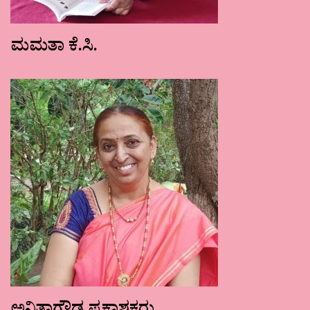
ಮಮತಾ ಕೆ.ಸಿ.