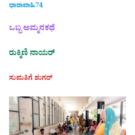
ಧಾರಾವಾಹಿ74
ಒಬ್ಬ ಅಮ್ಮನಕಥೆ
ರುಕ್ಮಿಣಿ ನಾಯರ್
ಸುಮತಿಗೆ ಶುಗರ್