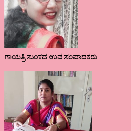
ಗಾಯತ್ರಿ ಸುಂಕದ ಉಪ ಸಂಪಾದಕರು