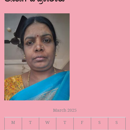
ಅನಿತಾಗೌಡ ಪ್ರಕಾಶಕರು
March 2025
M
T
W
T
F
S
S