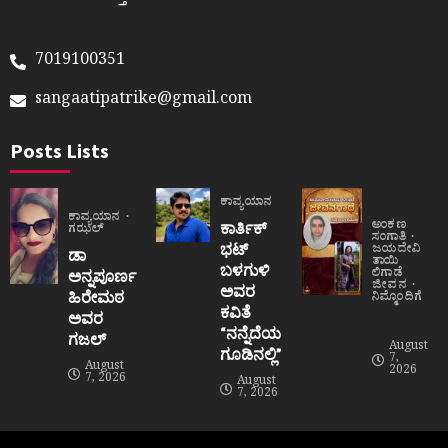
7019100351
sangaatipatrike@gmail.com
Posts Lists
ಕಾವ್ಯಯಾನ
ಕಾವ್ಯಯಾನ
ಅಂಕಣ
ಕಾರ್ತಿಕ್
ಗಝಲ್
ಸಂಗಾತಿ
ಭಟ್
ಜಯದೇವಿ
ಡಾ
ತಾಯಿ
ಬಳಗುಳಿ
ಲಿಗಾಡೆ
ಅನ್ನಪೂರ್ಣ
ಜೀವನ
ಅವರ
ಹಿರೇಮಠ
ನಿಮ್ಮೊಂದಿಗೆ
ಕವಿತೆ
ಅವರ
“ನನ್ನೆದೆಯ
ಗಜಲ್
August
ಗೂಡಿನಲ್ಲಿ”
7,
August
2026
7, 2026
August
7, 2026