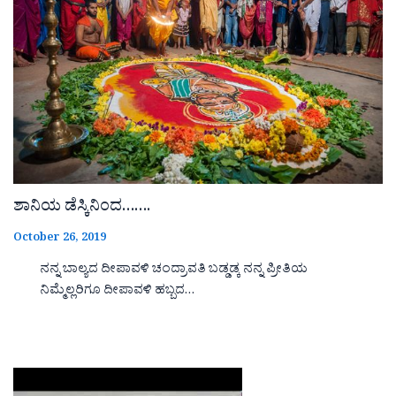
ಶಾನಿಯ ಡೆಸ್ಕಿನಿಂದ…….
October 26, 2019
ನನ್ನ ಬಾಲ್ಯದ ದೀಪಾವಳಿ ಚಂದ್ರಾವತಿ ಬಡ್ಡಡ್ಕ ನನ್ನ ಪ್ರೀತಿಯ
ನಿಮ್ಮೆಲ್ಲರಿಗೂ ದೀಪಾವಳಿ ಹಬ್ಬದ…