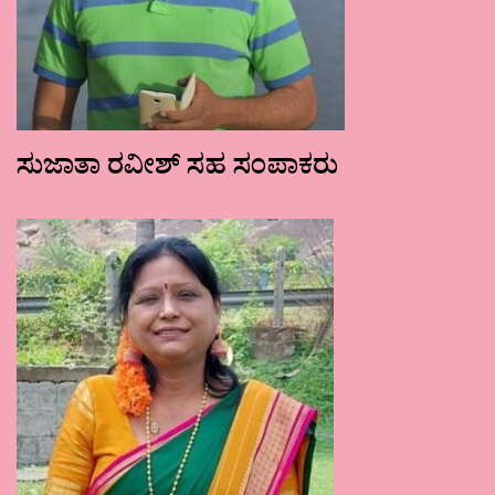
ಸುಜಾತಾ ರವೀಶ್ ಸಹ ಸಂಪಾಕರು