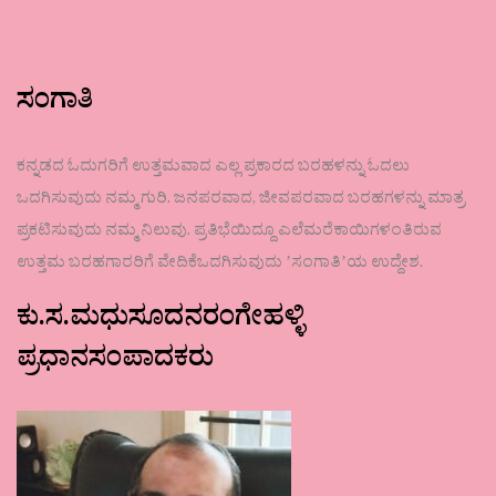
ಸಂಗಾತಿ
ಕನ್ನಡದ ಓದುಗರಿಗೆ ಉತ್ತಮವಾದ ಎಲ್ಲ ಪ್ರಕಾರದ ಬರಹಳನ್ನು ಓದಲು
ಒದಗಿಸುವುದು ನಮ್ಮ ಗುರಿ. ಜನಪರವಾದ, ಜೀವಪರವಾದ ಬರಹಗಳನ್ನು ಮಾತ್ರ
ಪ್ರಕಟಿಸುವುದು ನಮ್ಮ ನಿಲುವು. ಪ್ರತಿಭೆಯಿದ್ದೂ ಎಲೆಮರೆಕಾಯಿಗಳಂತಿರುವ
ಉತ್ತಮ ಬರಹಗಾರರಿಗೆ ವೇದಿಕೆಒದಗಿಸುವುದು ʼಸಂಗಾತಿʼಯ ಉದ್ದೇಶ.
ಕು.ಸ.ಮಧುಸೂದನರಂಗೇಹಳ್ಳಿ
ಪ್ರಧಾನಸಂಪಾದಕರು