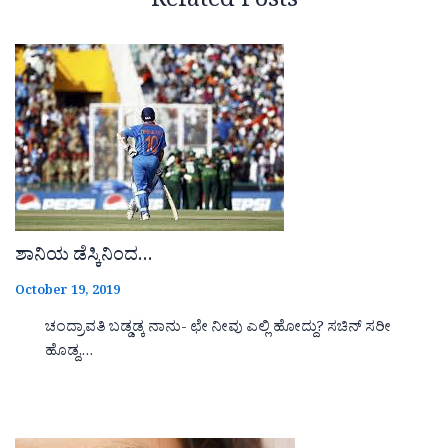
Related Posts
ಶಾನಿಯ ಡೆಸ್ಕಿನಿಂದ…
October 19, 2019
ಚಂದ್ರಾವತಿ ಬಡ್ಡಡ್ಕ ನಾನು- ಛೇ ನೀವು ಎಲ್ಲಿ ಹೋದ್ದು? ಸಚಿನ್ ಸರೀ
ಹೊಡ್ದ,…