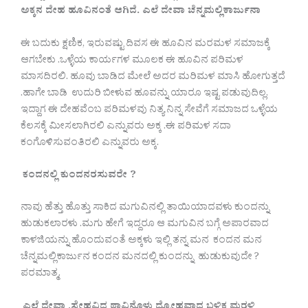
ಅಕ್ಕನ ದೇಹ ಹೂವಿನಂತೆ ಆಗಿದೆ. ಎಲೆ ದೇವಾ ಚೆನ್ನಮಲ್ಲಿಕಾರ್ಜುನಾ
ಈ ಬದುಕು ಕ್ಷಣಿಕ, ಇರುವಷ್ಟು ದಿವಸ ಈ ಹೂವಿನ ಮರಮಳ ಸಮಾಜಕ್ಕೆ
ಆಗಬೇಕು .ಒಳ್ಳೆಯ ಕಾರ್ಯಗಳ ಮೂಲಕ ಈ ಹೂವಿನ ಪರಿಮಳ
ಮಾಸದಿರಲಿ. ಹೂವು ಬಾಡಿದ ಮೇಲೆ ಅದರ ಮರಿಮಳ ಮಾಸಿ ಹೋಗುತ್ತದೆ
.ಹಾಗೇ ಬಾಡಿ ಉದುರಿ ಬೀಳುವ ಹೂವನ್ನು ಯಾರೂ ಇಷ್ಟ ಪಡುವುದಿಲ್ಲ.
ಇದ್ದಾಗ ಈ ದೇಹವೆಂಬ ಪರಿಮಳವು ನಿತ್ಯ ನಿನ್ನ ಸೇವೆಗೆ ಸಮಾಜದ ಒಳ್ಳೆಯ
ಕೆಲಸಕ್ಕೆ ಮೀಸಲಾಗಿರಲಿ ಎನ್ನುವರು ಅಕ್ಕ .ಈ ಪರಿಮಳ ಸದಾ
ಕಂಗೊಳಿಸುವಂತಿರಲಿ ಎನ್ನುವರು ಅಕ್ಕ.
ಕಂದನಲ್ಲಿ ಕುಂದನರಸುವರೇ ?
ನಾವು ಹೆತ್ತು ಹೊತ್ತು ಸಾಕಿದ ಮಗುವಿನಲ್ಲಿ ತಾಯಿಯಾದವಳು ಕುಂದನ್ನು
ಹುಡುಕಲಾರಳು .ಮಗು ಹೇಗೆ ಇದ್ದರೂ ಆ ಮಗುವಿನ ಬಗ್ಗೆ ಅಪಾರವಾದ
ಕಾಳಜಿಯನ್ನು ಹೊಂದುವಂತೆ ಅಕ್ಕಳು ಇಲ್ಲಿ ತನ್ನ ಮನ ಕಂದನ ಮನ
ಚೆನ್ನಮಲ್ಲಿಕಾರ್ಜುನ ಕಂದನ ಮನದಲ್ಲಿ ಕುಂದನ್ನು ಹುಡುಕುವುದೇ ?
ಪರಮಾತ್ಮ.
ಎಲೆ ದೇವಾ ,ಸ್ನೇಹವಿದ್ದ ಠಾವಿನೊಳು ದ್ರೋಹವಾದ ಬಳಿಕ ಮರಳಿ