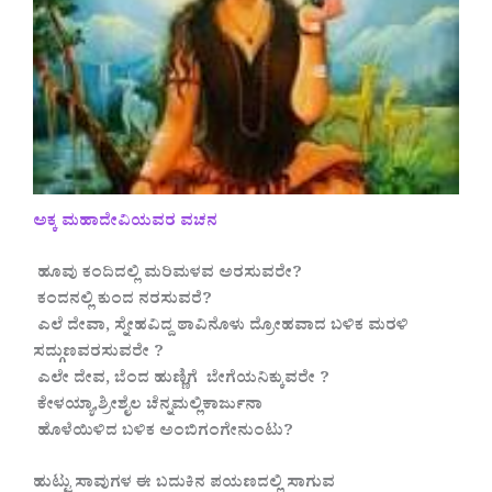
ಅಕ್ಕ ಮಹಾದೇವಿಯವರ ವಚನ
ಹೂವು ಕಂದಿದಲ್ಲಿ ಮರಿಮಳವ ಅರಸುವರೇ?
ಕಂದನಲ್ಲಿ ಕುಂದ ನರಸುವರೆ?
ಎಲೆ ದೇವಾ, ಸ್ನೇಹವಿದ್ದ ಠಾವಿನೊಳು ದ್ರೋಹವಾದ ಬಳಿಕ ಮರಳಿ
ಸದ್ಗುಣವರಸುವರೇ ?
ಎಲೇ ದೇವ, ಬೆಂದ ಹುಣ್ಣಿಗೆ ಬೇಗೆಯನಿಕ್ಕುವರೇ ?
ಕೇಳಯ್ಯಾ,ಶ್ರೀಶೈಲ ಚೆನ್ನಮಲ್ಲಿಕಾರ್ಜುನಾ
ಹೊಳೆಯಿಳಿದ ಬಳಿಕ ಅಂಬಿಗಂಗೇನುಂಟು?
ಹುಟ್ಟು ಸಾವುಗಳ ಈ ಬದುಕಿನ ಪಯಣದಲ್ಲಿ ಸಾಗುವ