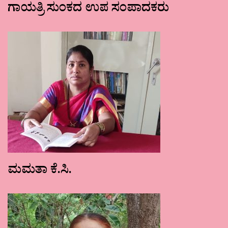
ಗಾಯತ್ರಿ ಸುಂಕದ ಉಪ ಸಂಪಾದಕರು
ಮಮತಾ ಕೆ.ಸಿ.