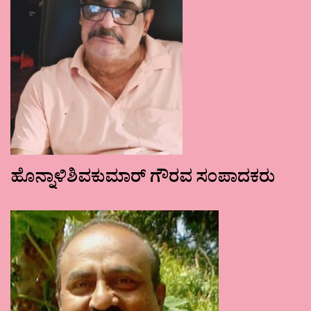
ಹೊನ್ನಾಳಿಶಿವಕುಮಾರ್ ಗೌರವ ಸಂಪಾದಕರು