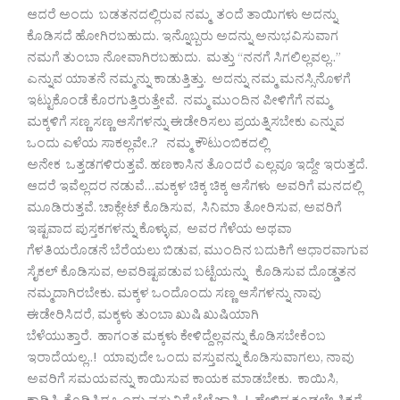
ಆದರೆ ಅಂದು ಬಡತನದಲ್ಲಿರುವ ನಮ್ಮ ತಂದೆ ತಾಯಿಗಳು ಅದನ್ನು
ಕೊಡಿಸದೆ ಹೋಗಿರಬಹುದು. ಇನ್ನೊಬ್ಬರು ಅದನ್ನು ಅನುಭವಿಸುವಾಗ
ನಮಗೆ ತುಂಬಾ ನೋವಾಗಿರಬಹುದು. ಮತ್ತು “ನನಗೆ ಸಿಗಲಿಲ್ಲವಲ್ಲ..”
ಎನ್ನುವ ಯಾತನೆ ನಮ್ಮನ್ನು ಕಾಡುತ್ತಿತ್ತು. ಅದನ್ನು ನಮ್ಮ ಮನಸ್ಸಿನೊಳಗೆ
ಇಟ್ಟುಕೊಂಡೆ ಕೊರಗುತ್ತಿರುತ್ತೇವೆ. ನಮ್ಮ ಮುಂದಿನ ಪೀಳಿಗೆಗೆ ನಮ್ಮ
ಮಕ್ಕಳಿಗೆ ಸಣ್ಣ ಸಣ್ಣ ಆಸೆಗಳನ್ನು ಈಡೇರಿಸಲು ಪ್ರಯತ್ನಿಸಬೇಕು ಎನ್ನುವ
ಒಂದು ಎಳೆಯ ಸಾಕಲ್ಲವೇ..? ನಮ್ಮ ಕೌಟುಂಬಿಕದಲ್ಲಿ
ಅನೇಕ ಒತ್ತಡಗಳಿರುತ್ತವೆ. ಹಣಕಾಸಿನ ತೊಂದರೆ ಎಲ್ಲವೂ ಇದ್ದೇ ಇರುತ್ತದೆ.
ಆದರೆ ಇವೆಲ್ಲದರ ನಡುವೆ…ಮಕ್ಕಳ ಚಿಕ್ಕ ಚಿಕ್ಕ ಆಸೆಗಳು ಅವರಿಗೆ ಮನದಲ್ಲಿ
ಮೂಡಿರುತ್ತವೆ. ಚಾಕ್ಲೇಟ್ ಕೊಡಿಸುವ, ಸಿನಿಮಾ ತೋರಿಸುವ, ಅವರಿಗೆ
ಇಷ್ಟವಾದ ಪುಸ್ತಕಗಳನ್ನು ಕೊಳ್ಳುವ, ಅವರ ಗೆಳೆಯ ಅಥವಾ
ಗೆಳತಿಯರೊಡನೆ ಬೆರೆಯಲು ಬಿಡುವ, ಮುಂದಿನ ಬದುಕಿಗೆ ಆಧಾರವಾಗುವ
ಸೈಕಲ್ ಕೊಡಿಸುವ, ಅವರಿಷ್ಟಪಡುವ ಬಟ್ಟೆಯನ್ನು ಕೊಡಿಸುವ ದೊಡ್ಡತನ
ನಮ್ಮದಾಗಿರಬೇಕು. ಮಕ್ಕಳ ಒಂದೊಂದು ಸಣ್ಣ ಆಸೆಗಳನ್ನು ನಾವು
ಈಡೇರಿಸಿದರೆ, ಮಕ್ಕಳು ತುಂಬಾ ಖುಷಿ ಖುಷಿಯಾಗಿ
ಬೆಳೆಯುತ್ತಾರೆ. ಹಾಗಂತ ಮಕ್ಕಳು ಕೇಳಿದ್ದೆಲ್ಲವನ್ನು ಕೊಡಿಸಬೇಕೆಂಬ
ಇರಾದೆಯಲ್ಲ..! ಯಾವುದೇ ಒಂದು ವಸ್ತುವನ್ನು ಕೊಡಿಸುವಾಗಲು, ನಾವು
ಅವರಿಗೆ ಸಮಯವನ್ನು ಕಾಯಿಸುವ ಕಾಯಕ ಮಾಡಬೇಕು. ಕಾಯಿಸಿ,