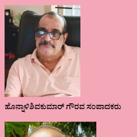
ಹೊನ್ನಾಳಿಶಿವಕುಮಾರ್ ಗೌರವ ಸಂಪಾದಕರು