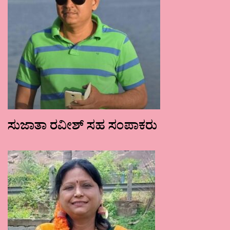
ಸುಜಾತಾ ರವೀಶ್ ಸಹ ಸಂಪಾಕರು