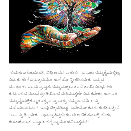
“ಬದುಕು ಜಟಕಾಬಂಡಿ ; ವಿಧಿ ಅದರ ಸಾಹೇಬ..” ಬದುಕು ನಮ್ಮ ಕೈಯಲ್ಲಿಲ್ಲ.
ಬದುಕು ಹೇಗೆ ಬರುತ್ತದೆಯೋ ಹಾಗೆಯೇ ಸ್ವೀಕರಿಸಬೇಕು ಎನ್ನುವ
ಮಾತುಗಳು ಇಂದು ಪ್ರಸ್ತುತ. ನಮ್ಮ ಮಕ್ಕಳು ತಂದೆ ತಾಯಿ ಬಂಧುಗಳು
ಕುಟುಂಬದ ನಡುವೆ ಪ್ರೀತಿಯಿಂದ ಬೆರೆಯುತ್ತಲೇ ಬದುಕಬೇಕು. ಹಾಗಂತ
ನಮ್ಮ ವೈಯಕ್ತಿಕ ಸ್ವಾತಂತ್ರ್ಯವನ್ನು ಮತ್ತು ನಮ್ಮ ಸಾಧನೆಗಳನ್ನು
ಮರೆಯಬಾರದು..! ನಾವು ಚಿಕ್ಕವರಿದ್ದಾಗ ಏನೇನೋ ಕನಸು ಕಂಡಿರುತ್ತೇವೆ.
“ಅದನ್ನು ತಿನ್ನಬೇಕು…ಇದನ್ನು ತಿನ್ನಬೇಕು.. ಈ ಆಟಿಕೆ ಸಮಾಗ್ರಿ ಬೇಕು,
ಕಂಡುಕೊಂಡ ವಸ್ತುಗಳ ಬಗ್ಗೆ ವ್ಯಾಮೋಹವಿರುತ್ತದೆ..!!