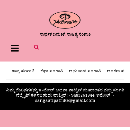
ಸಾರ್ಥಕ ಬದುಕಿಗೆ ಸಾಹಿತ್ಯ ಸಂಗಾತಿ
Menu
ಕಾವ್ಯ ಸಂಗಾತಿ
ಕಥಾ ಸಂಗಾತಿ
ಅನುವಾದ ಸಂಗಾತಿ
ಅಂಕಣ ಸಂಗಾ
ನಿಮ್ಮ ಲೇಖನಗಳನ್ನು ಇ-ಮೇಲ್ ಅಥವಾ ವಾಟ್ಸಪ್ ಮುಖಾಂತರ ನಮ್ಮ ಸಂಗತಿ
ವೆಬ್ಸೈಟ್ ಕಳಿಸಬಹುದು ವಾಟ್ಸಪ್‌ :- 9483261944, ಇಮೇಲ್ :-
sangaatipatrike@gmail.com