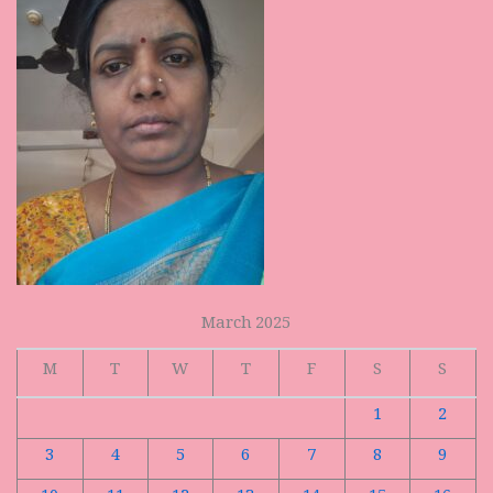
March 2025
M
T
W
T
F
S
S
1
2
3
4
5
6
7
8
9