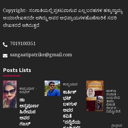
Copyright:- ಸಂಗಾತಿಯಲ್ಲಿ ಪ್ರಕಟವಾಗುವ ಎಲ್ಲ ಬರಹಗಳ ಹಕ್ಕುಸ್ವಾಮ್ಯ
ಆಯಾಲೇಖಕರದೇ ಆಗಿದ್ದು ಅವರ ಅಭಿಪ್ರಾಯಗಳಹೊಣೆಗಾರಿಕೆ ಸದರಿ
ಲೇಖಕರದೆ ಆಗಿರುತ್ತದೆ
7019100351
sangaatipatrike@gmail.com
Posts Lists
ಕಾವ್ಯಯಾನ
ಕಾವ್ಯಯಾನ
ಅಂಕಣ
ಕಾರ್ತಿಕ್
ಗಝಲ್
ಸಂಗಾತಿ
ಭಟ್
ಜಯದೇವಿ
ಡಾ
ತಾಯಿ
ಬಳಗುಳಿ
ಲಿಗಾಡೆ
ಅನ್ನಪೂರ್ಣ
ಜೀವನ
ಅವರ
ಹಿರೇಮಠ
ನಿಮ್ಮೊಂದಿಗೆ
ಕವಿತೆ
ಅವರ
“ನನ್ನೆದೆಯ
ಗಜಲ್
August
ಗೂಡಿನಲ್ಲಿ”