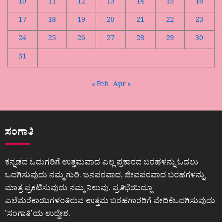
10
11
12
13
14
15
16
17
18
19
20
21
22
23
24
25
26
27
28
29
30
31
« Feb
Apr »
ಸಂಗಾತಿ
ಕನ್ನಡದ ಓದುಗರಿಗೆ ಉತ್ತಮವಾದ ಎಲ್ಲ ಪ್ರಕಾರದ ಬರಹಳನ್ನು ಓದಲು
ಒದಗಿಸುವುದು ನಮ್ಮ ಗುರಿ. ಜನಪರವಾದ, ಜೀವಪರವಾದ ಬರಹಗಳನ್ನು
ಮಾತ್ರ ಪ್ರಕಟಿಸುವುದು ನಮ್ಮ ನಿಲುವು. ಪ್ರತಿಭೆಯಿದ್ದೂ
ಎಲೆಮರೆಕಾಯಿಗಳಂತಿರುವ ಉತ್ತಮ ಬರಹಗಾರರಿಗೆ ವೇದಿಕೆಒದಗಿಸುವುದು
ʼಸಂಗಾತಿʼಯ ಉದ್ದೇಶ.