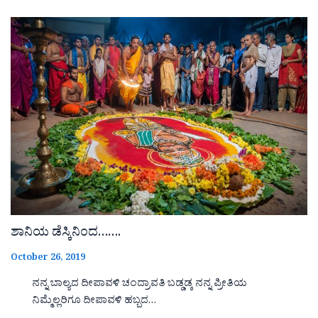
ಶಾನಿಯ ಡೆಸ್ಕಿನಿಂದ…….
October 26, 2019
ನನ್ನ ಬಾಲ್ಯದ ದೀಪಾವಳಿ ಚಂದ್ರಾವತಿ ಬಡ್ಡಡ್ಕ ನನ್ನ ಪ್ರೀತಿಯ
ನಿಮ್ಮೆಲ್ಲರಿಗೂ ದೀಪಾವಳಿ ಹಬ್ಬದ…