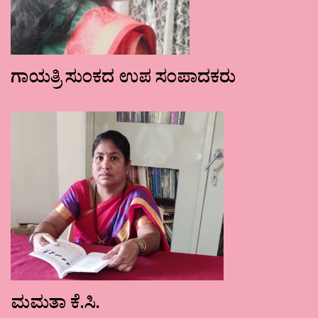
ಗಾಯತ್ರಿ ಸುಂಕದ ಉಪ ಸಂಪಾದಕರು
ಮಮತಾ ಕೆ.ಸಿ.