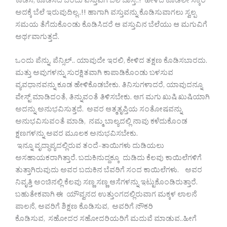
ಕಾಡಿಸಿ, ಕೊಡಿಸಿದ ಒಂದು ವಸ್ತುವಿಗೆ ಬೆಲೆ ಜಾಸ್ತಿ..! ಹೇಳಿದ ಕೂಡಲೇ ಸಿಕ್ಕರೆ
ಅದಕ್ಕೆ ಬೆಲೆ ಇರುವುದಿಲ್ಲ..!! ಹಾಗಾಗಿ ವಸ್ತುವನ್ನು ಕೊಡಿಸುವಾಗಲು ಸ್ವಲ್ಪ
ಸಮಯ ತೆಗೆದುಕೊಂಡು ಕೊಡಿಸಿದರೆ ಆ ವಸ್ತುವಿನ ಬೆಲೆಯು ಆ ಮಗುವಿಗೆ
ಅರ್ಥವಾಗುತ್ತದೆ.
ಒಂದು ಪೆನ್ನು, ಪೆನ್ಸಿಲ್.. ಯಾವುದೇ ಇರಲಿ, ಕೇಳಿದ ತಕ್ಷಣ ಕೊಡಿಸಬಾರದು.
ಮತ್ತು ಅವುಗಳನ್ನು ಸುರಕ್ಷಿತವಾಗಿ ಕಾಪಾಡಿಕೊಂಡು ಬಳಸುವ
ವ್ಯವಧಾನವನ್ನು ಕೂಡ ಹೇಳಿಕೊಡಬೇಕು. ತಿನಿಸುಗಳಾದರೆ, ಯಾವುದನ್ನೂ
ವೇಸ್ಟ್ ಮಾಡಿದಂತೆ, ತಿನ್ನುವಂತೆ ತಿಳಿಸಬೇಕು. ಆಗ ಮಗು ಖುಷಿ ಖುಷಿಯಾಗಿ
ಅದನ್ನು ಅನುಭವಿಸುತ್ತದೆ. ಅವರ ಆತ್ಮತೃಪ್ತಿಯ ಸಂತೋಷವನ್ನು
ಅನುಭವಿಸುವಂತೆ ಮಾಡಿ, ನಮ್ಮ ಬಾಲ್ಯದಲ್ಲಿ ನಾವು ಕಳೆದುಕೊಂಡ
ಕ್ಷಣಗಳನ್ನು ಅವರ ಮೂಲಕ ಅನುಭವಿಸಬೇಕು.
ಇನ್ನೂ ವೃದ್ಧಾಪ್ಯದಲ್ಲಿರುವ ತಂದೆ-ತಾಯಿಗಳು ದುಡಿಯಲು
ಅಸಹಾಯಕರಾಗಿತ್ತಾರೆ. ಬದುಕಿನುದ್ದಕ್ಕೂ ದುಡಿದು ಕೆಲವು ಕಾಯಿಲೆಗಳಿಗೆ
ತುತ್ತಾಗಿರುವುದು ಅವರ ಬದುಕಿನ ಬೆವರಿಗೆ ಸಂದ ಕಾಯಿಲೆಗಳು. ಅವರ
ನಿವೃತ್ತಿ ಅಂಚಿನಲ್ಲಿ ಕೆಲವು ಸಣ್ಣ ಸಣ್ಣ ಆಸೆಗಳನ್ನು ಇಟ್ಟುಕೊಂಡಿರುತ್ತಾರೆ.
ಬಹುತೇಕವಾಗಿ ಈ ಯೌವ್ವನದ ಉತ್ತುಂಗದಲ್ಲಿರುವಾಗ ಮಕ್ಕಳ ಲಾಲನೆ
ಪಾಲನೆ, ಅವರಿಗೆ ಶಿಕ್ಷಣ ಕೊಡಿಸುವ, ಅವರಿಗೆ ನೌಕರಿ
ಕೊಡಿಸುವ, ಸಹೋದರ ಸಹೋದರಿಯರಿಗೆ ಮದುವೆ ಮಾಡುವ..ಹೀಗೆ