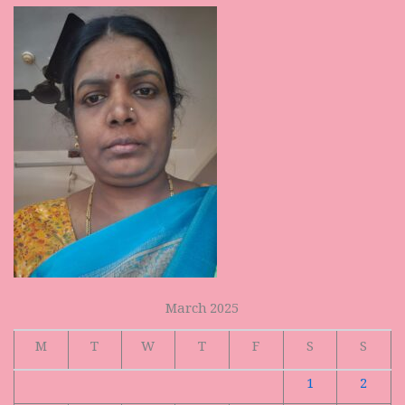
March 2025
M
T
W
T
F
S
S
1
2