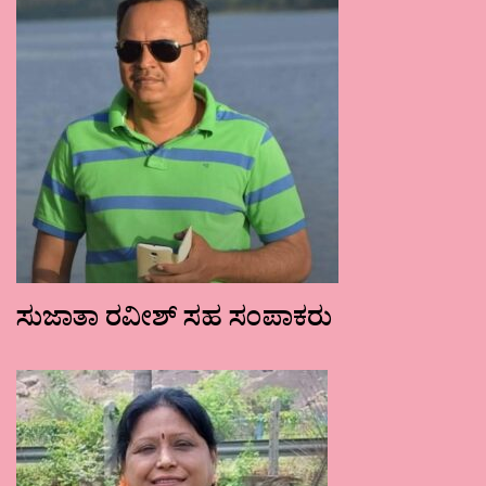
ಸುಜಾತಾ ರವೀಶ್ ಸಹ ಸಂಪಾಕರು