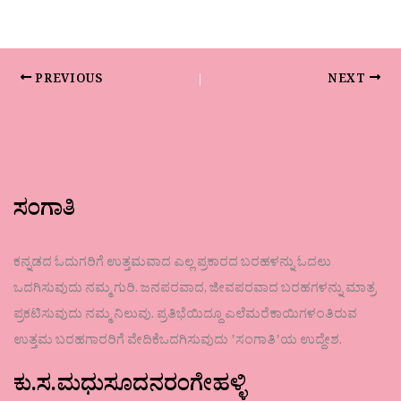
PREVIOUS
NEXT
ಸಂಗಾತಿ
ಕನ್ನಡದ ಓದುಗರಿಗೆ ಉತ್ತಮವಾದ ಎಲ್ಲ ಪ್ರಕಾರದ ಬರಹಳನ್ನು ಓದಲು
ಒದಗಿಸುವುದು ನಮ್ಮ ಗುರಿ. ಜನಪರವಾದ, ಜೀವಪರವಾದ ಬರಹಗಳನ್ನು ಮಾತ್ರ
ಪ್ರಕಟಿಸುವುದು ನಮ್ಮ ನಿಲುವು. ಪ್ರತಿಭೆಯಿದ್ದೂ ಎಲೆಮರೆಕಾಯಿಗಳಂತಿರುವ
ಉತ್ತಮ ಬರಹಗಾರರಿಗೆ ವೇದಿಕೆಒದಗಿಸುವುದು ʼಸಂಗಾತಿʼಯ ಉದ್ದೇಶ.
ಕು.ಸ.ಮಧುಸೂದನರಂಗೇಹಳ್ಳಿ