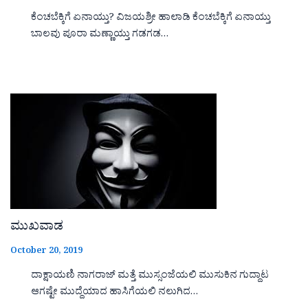
ಕೆಂಚಬೆಕ್ಕಿಗೆ ಏನಾಯ್ತು? ವಿಜಯಶ್ರೀ ಹಾಲಾಡಿ ಕೆಂಚಬೆಕ್ಕಿಗೆ ಏನಾಯ್ತು
ಬಾಲವು ಪೂರಾ ಮಣ್ಣಾಯ್ತು ಗಡಗಡ…
ಮುಖವಾಡ
October 20, 2019
ದಾಕ್ಷಾಯಣಿ ನಾಗರಾಜ್ ಮತ್ತೆ ಮುಸ್ಸಂಜೆಯಲಿ ಮುಸುಕಿನ ಗುದ್ದಾಟ
ಆಗಷ್ಟೇ ಮುದ್ದೆಯಾದ ಹಾಸಿಗೆಯಲಿ ನಲುಗಿದ…