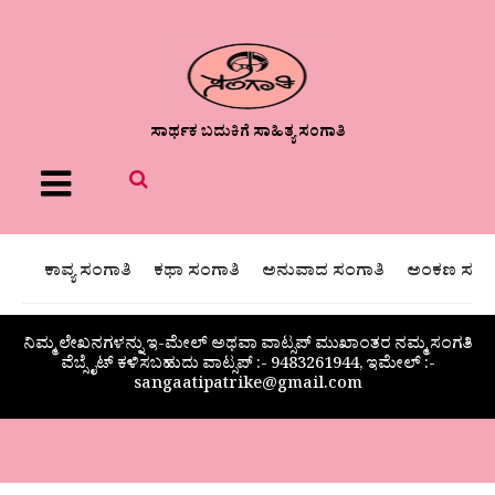
ಸಾರ್ಥಕ ಬದುಕಿಗೆ ಸಾಹಿತ್ಯ ಸಂಗಾತಿ
Menu
ಕಾವ್ಯ ಸಂಗಾತಿ
ಕಥಾ ಸಂಗಾತಿ
ಅನುವಾದ ಸಂಗಾತಿ
ಅಂಕಣ ಸಂಗಾ
ನಿಮ್ಮ ಲೇಖನಗಳನ್ನು ಇ-ಮೇಲ್ ಅಥವಾ ವಾಟ್ಸಪ್ ಮುಖಾಂತರ ನಮ್ಮ ಸಂಗತಿ
ವೆಬ್ಸೈಟ್ ಕಳಿಸಬಹುದು ವಾಟ್ಸಪ್‌ :- 9483261944, ಇಮೇಲ್ :-
sangaatipatrike@gmail.com