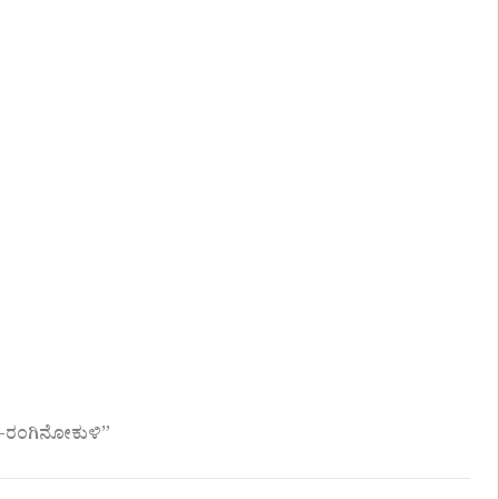
ೆ-ರಂಗಿನೋಕುಳಿ”