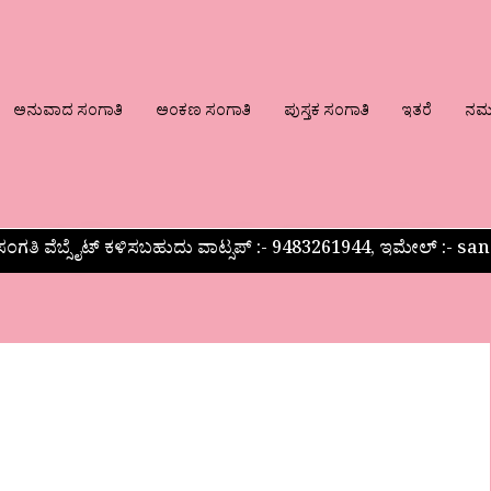
ಅನುವಾದ ಸಂಗಾತಿ
ಅಂಕಣ ಸಂಗಾತಿ
ಪುಸ್ತಕ ಸಂಗಾತಿ
ಇತರೆ
ನಮ್ಮ
ಂಗತಿ ವೆಬ್ಸೈಟ್ ಕಳಿಸಬಹುದು ವಾಟ್ಸಪ್‌ :- 9483261944, ಇಮೇಲ್ :-