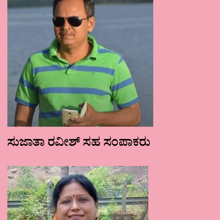
ಸುಜಾತಾ ರವೀಶ್ ಸಹ ಸಂಪಾಕರು