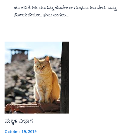
ಹೂ ಕವಿತೆಗಳು. ರಂಗಮ್ಮ ಹೊದೇಕಲ್ ಗಂಧವಾಗಲು ಬೇರು ಎಷ್ಟು
ನೋಯಬೇಕೋ.. ಘಮ ವಾಗಲು…
ಮಕ್ಕಳ ವಿಭಾಗ
October 19, 2019