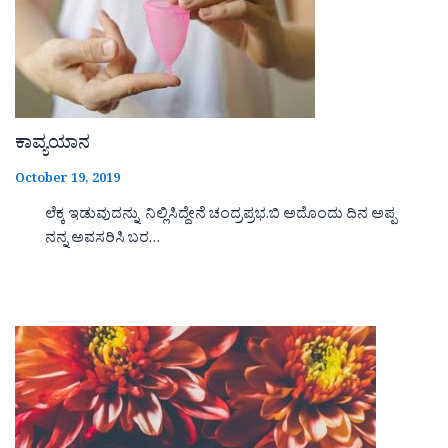
ಕಾವ್ಯಯಾನ
October 19, 2019
ಲೆಕ್ಕ ಇಡುವುದನ್ನು ನಿಲ್ಲಿಸಿದ್ದೇನೆ ಚಂದ್ರಪ್ರಭ.ಬಿ ಅದೊಂದು ದಿನ ಅಪ್ಪ
ನನ್ನ ಅವಸರಿಸಿ ಬರ…