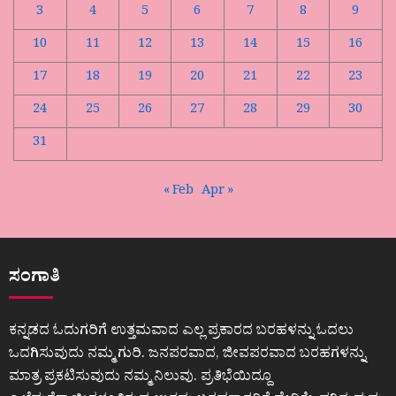
3
4
5
6
7
8
9
10
11
12
13
14
15
16
17
18
19
20
21
22
23
24
25
26
27
28
29
30
31
« Feb
Apr »
ಸಂಗಾತಿ
ಕನ್ನಡದ ಓದುಗರಿಗೆ ಉತ್ತಮವಾದ ಎಲ್ಲ ಪ್ರಕಾರದ ಬರಹಳನ್ನು ಓದಲು
ಒದಗಿಸುವುದು ನಮ್ಮ ಗುರಿ. ಜನಪರವಾದ, ಜೀವಪರವಾದ ಬರಹಗಳನ್ನು
ಮಾತ್ರ ಪ್ರಕಟಿಸುವುದು ನಮ್ಮ ನಿಲುವು. ಪ್ರತಿಭೆಯಿದ್ದೂ