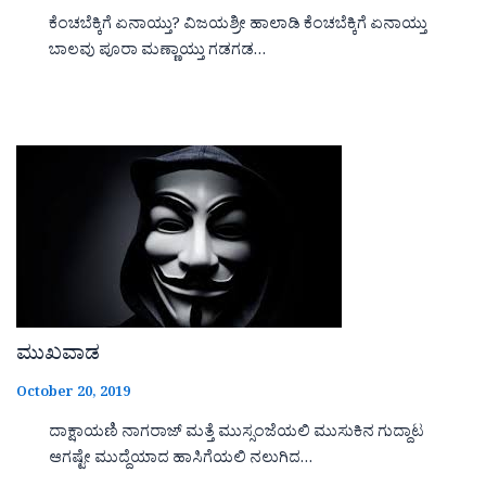
ಕೆಂಚಬೆಕ್ಕಿಗೆ ಏನಾಯ್ತು? ವಿಜಯಶ್ರೀ ಹಾಲಾಡಿ ಕೆಂಚಬೆಕ್ಕಿಗೆ ಏನಾಯ್ತು
ಬಾಲವು ಪೂರಾ ಮಣ್ಣಾಯ್ತು ಗಡಗಡ…
ಮುಖವಾಡ
October 20, 2019
ದಾಕ್ಷಾಯಣಿ ನಾಗರಾಜ್ ಮತ್ತೆ ಮುಸ್ಸಂಜೆಯಲಿ ಮುಸುಕಿನ ಗುದ್ದಾಟ
ಆಗಷ್ಟೇ ಮುದ್ದೆಯಾದ ಹಾಸಿಗೆಯಲಿ ನಲುಗಿದ…