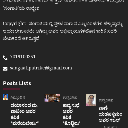
ಎಲೆಮರೆಕಾಯಿಗಳಂತಿರುವ ಉತ್ತಮ ಬರಹಗಾರರಿಗೆ ವೇದಿಕೆಒದಗಿಸುವುದು
ʼಸಂಗಾತಿʼಯ ಉದ್ದೇಶ.
Copyright:- ಸಂಗಾತಿಯಲ್ಲಿ ಪ್ರಕಟವಾಗುವ ಎಲ್ಲ ಬರಹಗಳ ಹಕ್ಕುಸ್ವಾಮ್ಯ
ಆಯಾಲೇಖಕರದೇ ಆಗಿದ್ದು ಅವರ ಅಭಿಪ್ರಾಯಗಳಹೊಣೆಗಾರಿಕೆ ಸದರಿ
ಲೇಖಕರದೆ ಆಗಿರುತ್ತದೆ
7019100351
sangaatipatrike@gmail.com
Posts Lists
ನಿಮ್ಮೊಂದಿಗೆ
ಕಾವ್ಯಯಾನ
ಕಾವ್ಯಯಾನ
ದಯಾನಂದ ಮ.
ಕಾವ್ಯ ಸುಧೆ
ವಾಣಿ
ಪಾಟೀಲ ಅವರ
ಅವರ
ಯಡಹಳ್ಳಿಮಠ
ಕವಿತೆ
ಕವಿತೆ
ಅವರ ಗಜಲ್
“ಮರೆಯಬೇಕು?”
“ತೊಟ್ಟಿಲು”