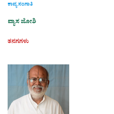
ಕಾವ್ಯ ಸಂಗಾತಿ
ವ್ಯಾಸ ಜೋಶಿ
ತನಗಗಳು