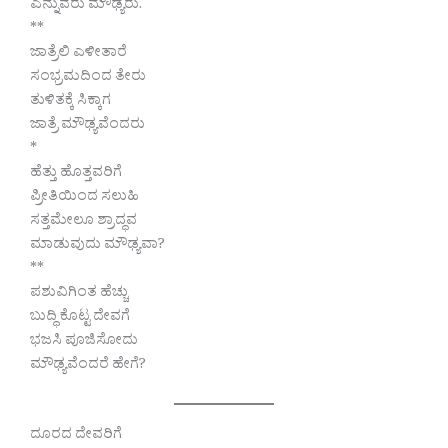
ಎನ್ನುವರು ಮೌಢ್ಯರು.
**
ಜಾತ್ರೆಲಿ ಎಳೀತಾರೆ
ಸಂಭ್ರಮದಿಂದ ತೇರು
ತುಳಿತಕ್ಕೆ ಸಿಕ್ಕಾಗ
ಜಾತ್ರೆ ಮೌಢ್ಯವೆಂದರು
*
ಹೆತ್ತು ಹೊತ್ತವರಿಗೆ
ಪ್ರೀತಿಯಿಂದ ಸಲುಹಿ
ಸತ್ತಮೇಲೂ ಶ್ರಾದ್ಧವ
ಮಾಡುವುದು ಮೌಢ್ಯವಾ?
**
ಪಶುವಿಗಿಂತ ಹೆಚ್ಚು
ಬುದ್ಧಿ ಕೊಟ್ಟ ದೇವಗೆ
ಭಜಸಿ ಪೂಜಿಸೋದು
ಮೌಢ್ಯವೆಂದರೆ ಹೇಗೆ?
ದೂರದ ದೇವರಿಗೆ