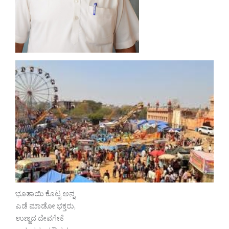
ಭೂತಾಯಿ ಕೊಟ್ಟ ಅನ್ನ
ಎಡೆ ಮಾಡೋ ಭಕ್ತರು,
ಉಣ್ಣದ ದೇವಗೇಕೆ