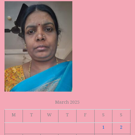
March 2025
M
T
W
T
F
S
S
1
2