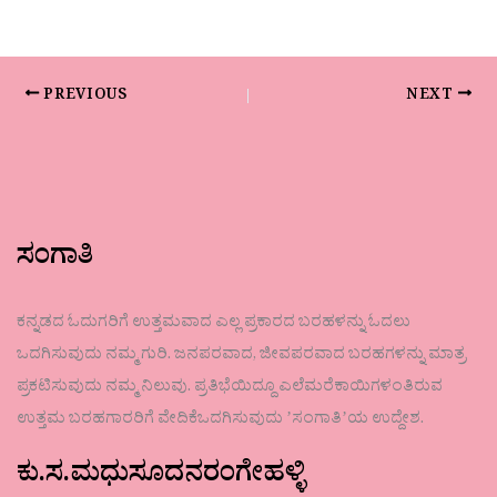
PREVIOUS
NEXT
ಸಂಗಾತಿ
ಕನ್ನಡದ ಓದುಗರಿಗೆ ಉತ್ತಮವಾದ ಎಲ್ಲ ಪ್ರಕಾರದ ಬರಹಳನ್ನು ಓದಲು
ಒದಗಿಸುವುದು ನಮ್ಮ ಗುರಿ. ಜನಪರವಾದ, ಜೀವಪರವಾದ ಬರಹಗಳನ್ನು ಮಾತ್ರ
ಪ್ರಕಟಿಸುವುದು ನಮ್ಮ ನಿಲುವು. ಪ್ರತಿಭೆಯಿದ್ದೂ ಎಲೆಮರೆಕಾಯಿಗಳಂತಿರುವ
ಉತ್ತಮ ಬರಹಗಾರರಿಗೆ ವೇದಿಕೆಒದಗಿಸುವುದು ʼಸಂಗಾತಿʼಯ ಉದ್ದೇಶ.
ಕು.ಸ.ಮಧುಸೂದನರಂಗೇಹಳ್ಳಿ