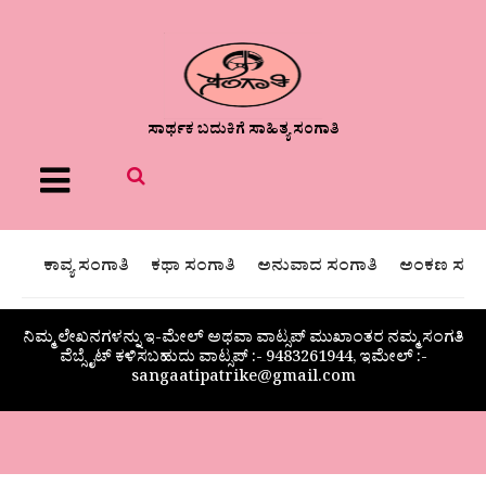
ಸಾರ್ಥಕ ಬದುಕಿಗೆ ಸಾಹಿತ್ಯ ಸಂಗಾತಿ
Menu
ಕಾವ್ಯ ಸಂಗಾತಿ
ಕಥಾ ಸಂಗಾತಿ
ಅನುವಾದ ಸಂಗಾತಿ
ಅಂಕಣ ಸಂಗಾ
ನಿಮ್ಮ ಲೇಖನಗಳನ್ನು ಇ-ಮೇಲ್ ಅಥವಾ ವಾಟ್ಸಪ್ ಮುಖಾಂತರ ನಮ್ಮ ಸಂಗತಿ
ವೆಬ್ಸೈಟ್ ಕಳಿಸಬಹುದು ವಾಟ್ಸಪ್‌ :- 9483261944, ಇಮೇಲ್ :-
sangaatipatrike@gmail.com