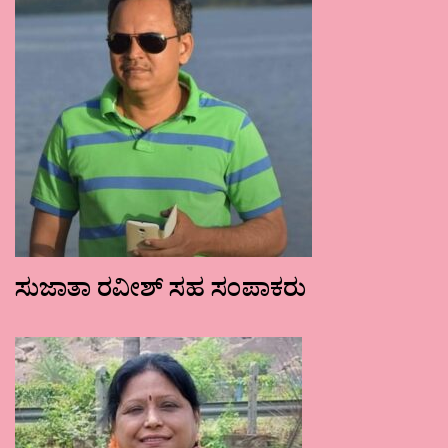
ಸುಜಾತಾ ರವೀಶ್ ಸಹ ಸಂಪಾಕರು