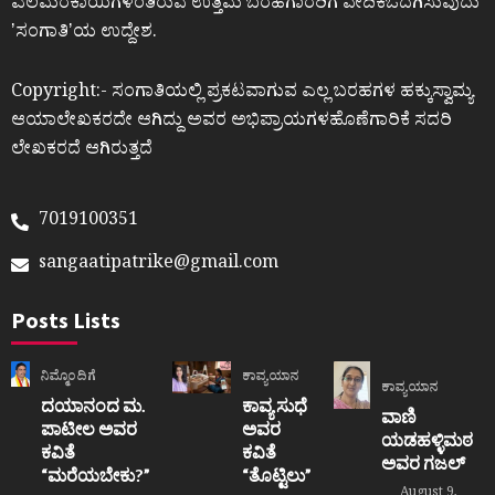
ಎಲೆಮರೆಕಾಯಿಗಳಂತಿರುವ ಉತ್ತಮ ಬರಹಗಾರರಿಗೆ ವೇದಿಕೆಒದಗಿಸುವುದು
ʼಸಂಗಾತಿʼಯ ಉದ್ದೇಶ.
Copyright:- ಸಂಗಾತಿಯಲ್ಲಿ ಪ್ರಕಟವಾಗುವ ಎಲ್ಲ ಬರಹಗಳ ಹಕ್ಕುಸ್ವಾಮ್ಯ
ಆಯಾಲೇಖಕರದೇ ಆಗಿದ್ದು ಅವರ ಅಭಿಪ್ರಾಯಗಳಹೊಣೆಗಾರಿಕೆ ಸದರಿ
ಲೇಖಕರದೆ ಆಗಿರುತ್ತದೆ
7019100351
sangaatipatrike@gmail.com
Posts Lists
ನಿಮ್ಮೊಂದಿಗೆ
ಕಾವ್ಯಯಾನ
ಕಾವ್ಯಯಾನ
ದಯಾನಂದ ಮ.
ಕಾವ್ಯ ಸುಧೆ
ವಾಣಿ
ಪಾಟೀಲ ಅವರ
ಅವರ
ಯಡಹಳ್ಳಿಮಠ
ಕವಿತೆ
ಕವಿತೆ
ಅವರ ಗಜಲ್
“ಮರೆಯಬೇಕು?”
“ತೊಟ್ಟಿಲು”