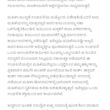
ಮಹಿಳೆಯರು ಸಾಮಾಜಿಕವಾಗಿ ತೆರೆದುಕೊಳ್ಳಲು, ಆರ್ಥಿಕವಾಗಿ
ಸಬಲರಾಗಲು, ರಾಜಕೀಯವಾಗಿ ಅಕ್ಷರಸ್ಥರಾಗಲು ಸಾಧ್ಯವಾಗುತ್ತದೆ.
ಮಹಿಳಾ ಮುನ್ನಡೆ ಸಂಘಟನೆಯ ಮತ್ತೊಂದು ವಿಶೇಷತೆಯೆಂದರೆ ಅದು
ಮಹಿಳೆಯರನ್ನು ಮಾತ್ರವಲ್ಲದೆ ಅವರ ಕುಟುಂಬವನ್ನೂ ಸಹಾ
ಒಳಗೊಳ್ಳಿಸಿಕೊಂಡಿದೆ. ಕುಟುಂಬದ ಮಕ್ಕಳಿಗೆ ಶಾಲಾ ಪರಿಕರಗಳನ್ನು
ನೀಡುವುದು, ಕುಟುಂಬದ ಯುವಜನತೆಗೆ ವೃತ್ತಿ ಮಾರ್ಗದರ್ಶನ
ಕಾರ್ಯಗಾರಗಳನ್ನು ನಡೆಸುತ್ತಿದೆ. ಇವೆಲ್ಲವೂ ಮಹಿಳೆಯರಷ್ಟೇ ಅಲ್ಲದೆ,
ಅವರ ಕುಟುಂಬಗಳ ಅಭಿವೃದ್ಧಿಗೂ ಪೂರಕವಾಗುತ್ತದೆ. ಒಂದು ಸಂಘಟನೆ
ಒಂದು ಅಸಂಘಟಿತ ಕಾರ್ಮಿಕರ ಗುಂಪನ್ನು ಒಟ್ಟುಗೂಡಿಸಿ ಆ ಗುಂಪಿನ
ಸದಸ್ಯರಿಗೆ ಬೆಂಬಲವಾಗಿ ನಿಲ್ಲುವುದು ಸಕಾರಾತ್ಮಕ ನಡೆಯಾಗಿದೆ. ಈ
ಸಂಘಟನೆಯಲ್ಲಿನ ಮಹಿಳೆಯರೆಲ್ಲರೂ ಒಗ್ಗಟ್ಟಿನಿಂದ ತಮ್ಮ ಹಕ್ಕುಗಳನ್ನು
ಪ್ರತಿಪಾದಿಸಿ ತಮಗೇ ಅಂತಲೇ ಮೀಸಲಿರುವ ಕೂಲಿ ಕಾರ್ಡ್, ಈಶ್ರಮ್
ಕಾರ್ಡ್ ಗಳಂತಹ ಸೌಲಭ್ಯಗಳನ್ನು ಪಡೆದುಕೊಂಡಿದ್ದಾರೆ. ನಗರದಲ್ಲಿ
ನಡೆಯುವ ಮಹಿಳಾ ಹೋರಾಟಗಳಲ್ಲಿ ಭಾಗಿಯಾಗಿ ಸಮಾಜದಲ್ಲಿ
ಮಹಿಳೆಯರ ಸ್ಥಿತಿಗತಿಯ ಕುರಿತು ಅರಿತುಕೊಳ್ಳುತ್ತಾರೆ. ಇವೆಲ್ಲವೂ ಒಂದು
ಸಂಘಟಿತ ಶಕ್ತಿಯಿಂದ ಆದ ಕಾರ್ಯವಾಗಿವೆ.
ಆದ್ದರಿಂದ ಇಂತಹ ಸದುದ್ದೇಶ ಉಳ್ಳ, ಸಮಾಜಕ್ಕೆ ಪೂರಕ ಕೆಲಸ ಮಾಡುವ