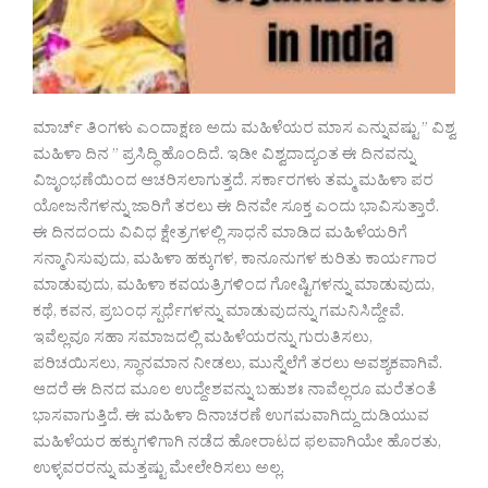
ಮಾರ್ಚ್ ತಿಂಗಳು ಎಂದಾಕ್ಷಣ ಅದು ಮಹಿಳೆಯರ ಮಾಸ ಎನ್ನುವಷ್ಟು ” ವಿಶ್ವ
ಮಹಿಳಾ ದಿನ ” ಪ್ರಸಿದ್ಧಿ ಹೊಂದಿದೆ. ಇಡೀ ವಿಶ್ವದಾದ್ಯಂತ ಈ ದಿನವನ್ನು
ವಿಜೃಂಭಣೆಯಿಂದ ಆಚರಿಸಲಾಗುತ್ತದೆ. ಸರ್ಕಾರಗಳು ತಮ್ಮ ಮಹಿಳಾ ಪರ
ಯೋಜನೆಗಳನ್ನು ಜಾರಿಗೆ ತರಲು ಈ ದಿನವೇ ಸೂಕ್ತ ಎಂದು ಭಾವಿಸುತ್ತಾರೆ.
ಈ ದಿನದಂದು ವಿವಿಧ ಕ್ಷೇತ್ರಗಳಲ್ಲಿ ಸಾಧನೆ ಮಾಡಿದ ಮಹಿಳೆಯರಿಗೆ
ಸನ್ಮಾನಿಸುವುದು, ಮಹಿಳಾ ಹಕ್ಕುಗಳ, ಕಾನೂನುಗಳ ಕುರಿತು ಕಾರ್ಯಗಾರ
ಮಾಡುವುದು, ಮಹಿಳಾ ಕವಯತ್ರಿಗಳಿಂದ ಗೋಷ್ಟಿಗಳನ್ನು ಮಾಡುವುದು,
ಕಥೆ, ಕವನ, ಪ್ರಬಂಧ ಸ್ಪರ್ಧೆಗಳನ್ನು ಮಾಡುವುದನ್ನು ಗಮನಿಸಿದ್ದೇವೆ.
ಇವೆಲ್ಲವೂ ಸಹಾ ಸಮಾಜದಲ್ಲಿ ಮಹಿಳೆಯರನ್ನು ಗುರುತಿಸಲು,
ಪರಿಚಯಿಸಲು, ಸ್ಥಾನಮಾನ ನೀಡಲು, ಮುನ್ನೆಲೆಗೆ ತರಲು ಅವಶ್ಯಕವಾಗಿವೆ.
ಆದರೆ ಈ ದಿನದ ಮೂಲ ಉದ್ದೇಶವನ್ನು ಬಹುಶಃ ನಾವೆಲ್ಲರೂ ಮರೆತಂತೆ
ಭಾಸವಾಗುತ್ತಿದೆ. ಈ ಮಹಿಳಾ ದಿನಾಚರಣೆ ಉಗಮವಾಗಿದ್ದು ದುಡಿಯುವ
ಮಹಿಳೆಯರ ಹಕ್ಕುಗಳಿಗಾಗಿ ನಡೆದ ಹೋರಾಟದ ಫಲವಾಗಿಯೇ ಹೊರತು,
ಉಳ್ಳವರರನ್ನು ಮತ್ತಷ್ಟು ಮೇಲೇರಿಸಲು ಅಲ್ಲ.