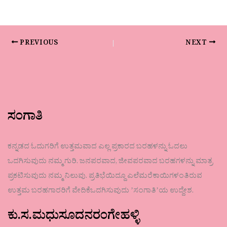
PREVIOUS
NEXT
ಸಂಗಾತಿ
ಕನ್ನಡದ ಓದುಗರಿಗೆ ಉತ್ತಮವಾದ ಎಲ್ಲ ಪ್ರಕಾರದ ಬರಹಳನ್ನು ಓದಲು
ಒದಗಿಸುವುದು ನಮ್ಮ ಗುರಿ. ಜನಪರವಾದ, ಜೀವಪರವಾದ ಬರಹಗಳನ್ನು ಮಾತ್ರ
ಪ್ರಕಟಿಸುವುದು ನಮ್ಮ ನಿಲುವು. ಪ್ರತಿಭೆಯಿದ್ದೂ ಎಲೆಮರೆಕಾಯಿಗಳಂತಿರುವ
ಉತ್ತಮ ಬರಹಗಾರರಿಗೆ ವೇದಿಕೆಒದಗಿಸುವುದು ʼಸಂಗಾತಿʼಯ ಉದ್ದೇಶ.
ಕು.ಸ.ಮಧುಸೂದನರಂಗೇಹಳ್ಳಿ