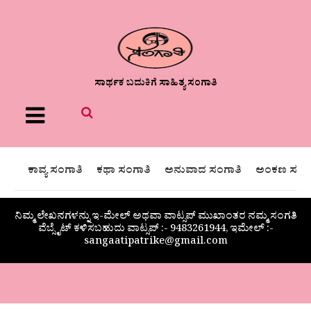
ಸಾರ್ಥಕ ಬದುಕಿಗೆ ಸಾಹಿತ್ಯ ಸಂಗಾತಿ
Menu
ಕಾವ್ಯ ಸಂಗಾತಿ
ಕಥಾ ಸಂಗಾತಿ
ಅನುವಾದ ಸಂಗಾತಿ
ಅಂಕಣ ಸಂಗಾ
ನಿಮ್ಮ ಲೇಖನಗಳನ್ನು ಇ-ಮೇಲ್ ಅಥವಾ ವಾಟ್ಸಪ್ ಮುಖಾಂತರ ನಮ್ಮ ಸಂಗತಿ
ವೆಬ್ಸೈಟ್ ಕಳಿಸಬಹುದು ವಾಟ್ಸಪ್‌ :- 9483261944, ಇಮೇಲ್ :-
sangaatipatrike@gmail.com