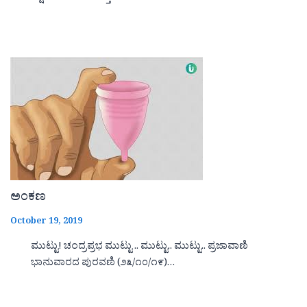
ಅಂಕಣ
October 19, 2019
ಮುಟ್ಟು! ಚಂದ್ರಪ್ರಭ ಮುಟ್ಟು .. ಮುಟ್ಟು.. ಮುಟ್ಟು.. ಪ್ರಜಾವಾಣಿ
ಭಾನುವಾರದ ಪುರವಣಿ (೨೩/೧೦/೧೯)…