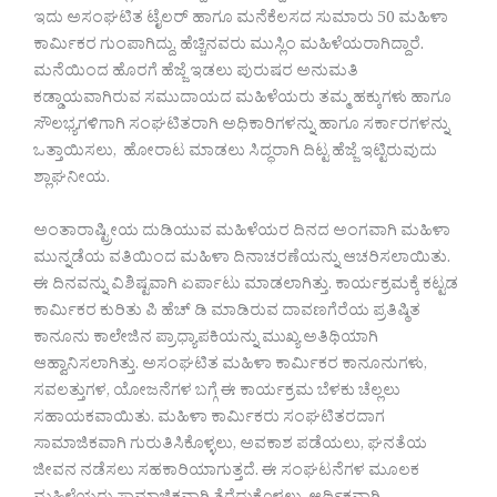
ಇದು ಅಸಂಘಟಿತ ಟೈಲರ್ ಹಾಗೂ ಮನೆಕೆಲಸದ ಸುಮಾರು 50 ಮಹಿಳಾ
ಕಾರ್ಮಿಕರ ಗುಂಪಾಗಿದ್ದು, ಹೆಚ್ಚಿನವರು ಮುಸ್ಲಿಂ ಮಹಿಳೆಯರಾಗಿದ್ದಾರೆ.
ಮನೆಯಿಂದ ಹೊರಗೆ ಹೆಜ್ಜೆ ಇಡಲು ಪುರುಷರ ಅನುಮತಿ
ಕಡ್ಡಾಯವಾಗಿರುವ ಸಮುದಾಯದ ಮಹಿಳೆಯರು ತಮ್ಮ ಹಕ್ಕುಗಳು ಹಾಗೂ
ಸೌಲಭ್ಯಗಳಿಗಾಗಿ ಸಂಘಟಿತರಾಗಿ ಅಧಿಕಾರಿಗಳನ್ನು ಹಾಗೂ ಸರ್ಕಾರಗಳನ್ನು
ಒತ್ತಾಯಿಸಲು, ಹೋರಾಟ ಮಾಡಲು ಸಿದ್ಧರಾಗಿ ದಿಟ್ಟ ಹೆಜ್ಜೆ ಇಟ್ಟಿರುವುದು
ಶ್ಲಾಘನೀಯ.
ಅಂತಾರಾಷ್ಟ್ರೀಯ ದುಡಿಯುವ ಮಹಿಳೆಯರ ದಿನದ ಅಂಗವಾಗಿ ಮಹಿಳಾ
ಮುನ್ನಡೆಯ ವತಿಯಿಂದ ಮಹಿಳಾ ದಿನಾಚರಣೆಯನ್ನು ಆಚರಿಸಲಾಯಿತು.
ಈ ದಿನವನ್ನು ವಿಶಿಷ್ಟವಾಗಿ ಏರ್ಪಾಟು ಮಾಡಲಾಗಿತ್ತು. ಕಾರ್ಯಕ್ರಮಕ್ಕೆ ಕಟ್ಟಡ
ಕಾರ್ಮಿಕರ ಕುರಿತು ಪಿ ಹೆಚ್ ಡಿ ಮಾಡಿರುವ ದಾವಣಗೆರೆಯ ಪ್ರತಿಷ್ಠಿತ
ಕಾನೂನು ಕಾಲೇಜಿನ ಪ್ರಾಧ್ಯಾಪಕಿಯನ್ನು ಮುಖ್ಯ ಅತಿಥಿಯಾಗಿ
ಆಹ್ವಾನಿಸಲಾಗಿತ್ತು. ಅಸಂಘಟಿತ ಮಹಿಳಾ ಕಾರ್ಮಿಕರ ಕಾನೂನುಗಳು,
ಸವಲತ್ತುಗಳ, ಯೋಜನೆಗಳ ಬಗ್ಗೆ ಈ ಕಾರ್ಯಕ್ರಮ ಬೆಳಕು ಚೆಲ್ಲಲು
ಸಹಾಯಕವಾಯಿತು. ಮಹಿಳಾ ಕಾರ್ಮಿಕರು ಸಂಘಟಿತರದಾಗ
ಸಾಮಾಜಿಕವಾಗಿ ಗುರುತಿಸಿಕೊಳ್ಳಲು, ಅವಕಾಶ ಪಡೆಯಲು, ಘನತೆಯ
ಜೀವನ ನಡೆಸಲು ಸಹಕಾರಿಯಾಗುತ್ತದೆ. ಈ ಸಂಘಟನೆಗಳ ಮೂಲಕ