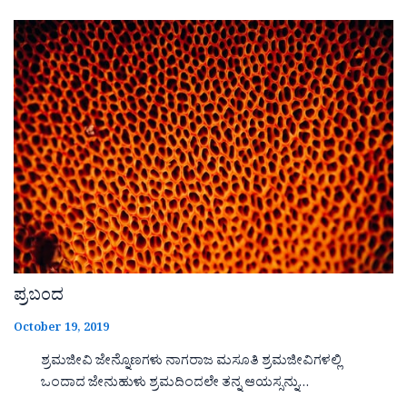
ಪ್ರಬಂದ
October 19, 2019
ಶ್ರಮಜೀವಿ ಜೇನ್ನೊಣಗಳು ನಾಗರಾಜ ಮಸೂತಿ ಶ್ರಮಜೀವಿಗಳಲ್ಲಿ
ಒಂದಾದ ಜೇನುಹುಳು ಶ್ರಮದಿಂದಲೇ ತನ್ನ ಆಯಸ್ಸನ್ನು…