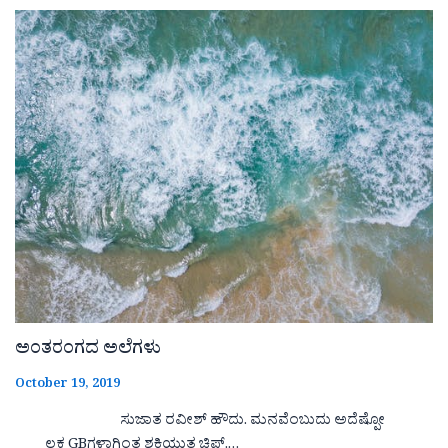
ಅಂತರಂಗದ ಅಲೆಗಳು
October 19, 2019
ಸುಜಾತ ರವೀಶ್ ಹೌದು. ಮನವೆಂಬುದು ಅದೆಷ್ಪೋ
ಲಕ್ಷ GBಗಳಾಗಿಂತ ಶಕ್ತಿಯುತ ಚಿಪ್.…