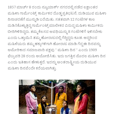
1857 ಮಾರ್ಚ್ 8 ರಂದು ನ್ಯೂಯಾರ್ಕ್ ನಗರದಲ್ಲಿ ನಡೆದ ಲಕ್ಷಾಂತರ
ಮಹಿಳಾ ಗಾರ್ಮೆಂಟ್ಸ್ ಕಾರ್ಮಿಕರ ದೊಡ್ಡ ಪ್ರತಿಭಟನೆ, ದುಡಿಯುವ ಮಹಿಳಾ
ದಿನಾಚರಣೆಗೆ ಮುನ್ನುಡಿ ಬರೆಯಿತು. ಸತತವಾಗಿ 12 ಗಂಟೆಗಳ ಕಾಲ
ದುಡಿಸಿಕೊಳ್ಳುತ್ತಿದ್ದ ಗಾರ್ಮೆಂಟ್ಸ್ ಮಾಲೀಕರ ವಿರುದ್ಧ ಮಹಿಳಾ ಕಾರ್ಮಿಕರು
ಬೀದಿಗಿಳಿದಿದ್ದರು. ತಮ್ಮ ಕೆಲಸದ ಅವಧಿಯನ್ನು 8 ಗಂಟೆಗಳಿಗೆ ಇಳಿಸಬೇಕು
ಎಂದು ಒತ್ತಾಯಿಸಿ ತಮ್ಮ ಹೋರಾಟದಲ್ಲಿ ಗೆದ್ದಿದ್ದರು ಕೂಡ. ಆದ್ದರಿಂದ
ಮಹಿಳೆಯರು ತಮ್ಮ ಹಕ್ಕುಗಳಿಗಾಗಿ ಹೋರಾಟ ಮಾಡಿ ಗೆದ್ದ ಈ ದಿನವನ್ನು
ಅಮೇರಿಕಾದ ಸಮಾಜವಾದಿ ಪಕ್ಷವು ” ಮಹಿಳಾ ದಿನ ” ಎಂದು 1909
ಫೆಬ್ರುವರಿ 28 ರಂದು ಆಯೋಜಿಸಿತು. ಇದು ಜಗತ್ತಿನ ಮೊದಲ ಮಹಿಳಾ ದಿನ
ಎಂದು ಇತಿಹಾಸ ಹೇಳುತ್ತದೆ. ಇದನ್ನು ಅಂತರಾಷ್ಟ್ರೀಯ ದುಡಿಯುವ
ಮಹಿಳಾ ದಿನವೆಂದೇ ಕರೆಯಲಾಗಿತ್ತು.