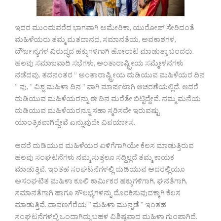
ಇದರ ಮುಂದುವರೆದ ಭಾಗವಾಗಿ ಅಮೇರಿಕಾ, ಯುರೋಪ್ ಸೇರಿದಂತೆ
ಮಹಿಳೆಯರು ತಮ್ಮ ಮತದಾನದ, ಸಮಾನತೆಯ, ಅವಕಾಶಗಳ,
ದೌರ್ಜನ್ಯಗಳ ವಿರುದ್ಧದ ಹಕ್ಕುಗಳಿಗಾಗಿ ಹೋರಾಟ ಮಾಡುತ್ತಾ ಬಂದರು.
ಹಲವು ಸಮಾಜವಾದಿ ಸಭೆಗಳು, ಅಂತಾರಾಷ್ಟ್ರೀಯ ಸಮ್ಮೇಳನಗಳು
ನಡೆದವು. ತದನಂತರ ” ಅಂತಾರಾಷ್ಟ್ರೀಯ ದುಡಿಯುವ ಮಹಿಳೆಯರ ದಿನ
” ವು, ” ವಿಶ್ವ ಮಹಿಳಾ ದಿನ ” ವಾಗಿ ಮಾರ್ಪಟಾಗಿ ಆಚರಣೆಯಲ್ಲಿದೆ. ಆದರೆ
ದುಡಿಯುವ ಮಹಿಳೆಯರನ್ನು ಈ ದಿನ ಮರೆತೇ ಬಿಟ್ಟಿದ್ದೇವೆ. ನಮ್ಮ ಮನೆಯ
ದುಡಿಯುವ ಮಹಿಳೆಯರನ್ನೂ ಸಹಾ ಸ್ಮರಿಸದೇ ಇರುವಷ್ಟು
ಯಾಂತ್ರಿಕವಾಗಿದ್ದೇವೆ ಎನ್ನುವುದೇ ವಿಪರ್ಯಾಸ.
ಆದರೆ ದುಡಿಯುವ ಮಹಿಳೆಯರ ಏಳಿಗೆಗಾಗಿಯೇ ಕೆಲಸ ಮಾಡುತ್ತಿರುವ
ಹಲವು ಸಂಘಟನೆಗಳು ನಮ್ಮ ಸುತ್ತಲೂ ಸದ್ದಿಲ್ಲದೆ ತಮ್ಮ ಕಾಯಕ
ಮಾಡುತ್ತಿವೆ. ಇಂತಹ ಸಂಘಟನೆಗಳಲ್ಲಿ ದುಡಿಯುವ ಅದರಲ್ಲಿಯೂ
ಅಸಂಘಟಿತ ಮಹಿಳಾ ಕೂಲಿ ಕಾರ್ಮಿಕರ ಹಕ್ಕುಗಳಿಗಾಗಿ, ಘನತೆಗಾಗಿ,
ಸಮಾನತೆಗಾಗಿ ಹಾಗೂ ಸೌಲಭ್ಯಗಳನ್ನು ದೊರಕಿಸುವುದಕ್ಕಾಗಿ ಕೆಲಸ
ಮಾಡುತ್ತಿವೆ. ದಾವಣಗೆರೆಯ ” ಮಹಿಳಾ ಮುನ್ನಡೆ ” ಇಂತಹ
ಸಂಘಟನೆಗಳಲ್ಲಿ ಒಂದಾಗಿದ್ದು ಬಹಳ ವಿಶಿಷ್ಟವಾದ ಮಹಿಳಾ ಗುಂಪಾಗಿದೆ.