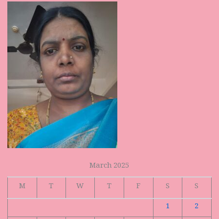
March 2025
M
T
W
T
F
S
S
1
2