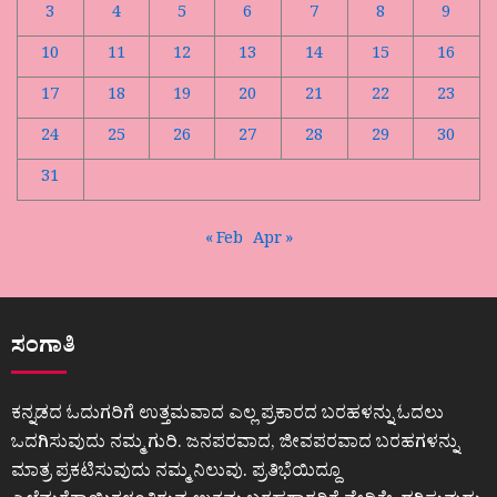
3
4
5
6
7
8
9
10
11
12
13
14
15
16
17
18
19
20
21
22
23
24
25
26
27
28
29
30
31
« Feb
Apr »
ಸಂಗಾತಿ
ಕನ್ನಡದ ಓದುಗರಿಗೆ ಉತ್ತಮವಾದ ಎಲ್ಲ ಪ್ರಕಾರದ ಬರಹಳನ್ನು ಓದಲು
ಒದಗಿಸುವುದು ನಮ್ಮ ಗುರಿ. ಜನಪರವಾದ, ಜೀವಪರವಾದ ಬರಹಗಳನ್ನು
ಮಾತ್ರ ಪ್ರಕಟಿಸುವುದು ನಮ್ಮ ನಿಲುವು. ಪ್ರತಿಭೆಯಿದ್ದೂ