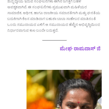
ಶುದ್ಧ ಧ್ಯೇಯ ಇರುವ ಸಂಘಟನೆಗಳು ಈಗಿನ ಜಗತ್ತಿಗೆ ಬಹಳ
ಅವಶ್ಯಕವಾಗಿವೆ. ಈ ಸಂಘಟನೆಗಳು ಪ್ರಮುಖವಾಗಿ ಮಹಿಳೆಯರ
ಸಾಮಾಜಿಕ, ಆರ್ಥಿಕ, ಹಾಗೂ ರಾಜಕೀಯ ಸಮಾನತೆಗಾಗಿ ಮತ್ತು ಘನತೆಯ
ಬದುಕಿಗಾಗಿ ಕೆಲಸ ಮಾಡಿದಾಗ ಬಹುಶಃ ಬಾಬಾ ಸಾಹೇಬರ ಮಾತಿನಂತೆ
ಒಂದು ಸಮುದಾಯದ ಏಳಿಗೆ ಆ ಸಮುದಾಯದ ಹೆಣ್ಣಿನ ಅಭಿವೃದ್ಧಿಯಿಂದ
ನಿರ್ಧಾರವಾಗುವ ಕಾಲ ಬಂದೇ ಬರುತ್ತದೆ.
ಮೇಘ ರಾಮದಾಸ್ ಜಿ